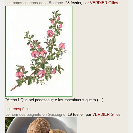
Les noms gascons de la Bugrane.
28 février
, par
VERDIER Gilles
"Atcho ! Que sei pèdescauç e los ronçabueus que’m (…)
Los crespèths.
Le nom des beignets en Gascogne.
19 février
, par
VERDIER Gilles