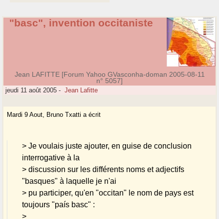
"basc", invention occitaniste
Jean LAFITTE [Forum Yahoo GVasconha-doman 2005-08-11
n° 5057]
jeudi 11 août 2005
-
Jean Lafitte
Mardi 9 Aout, Bruno Txatti a écrit
> Je voulais juste ajouter, en guise de conclusion
interrogative à la
> discussion sur les différents noms et adjectifs
"basques" à laquelle je n'ai
> pu participer, qu'en "occitan" le nom de pays est
toujours "país basc" :
>