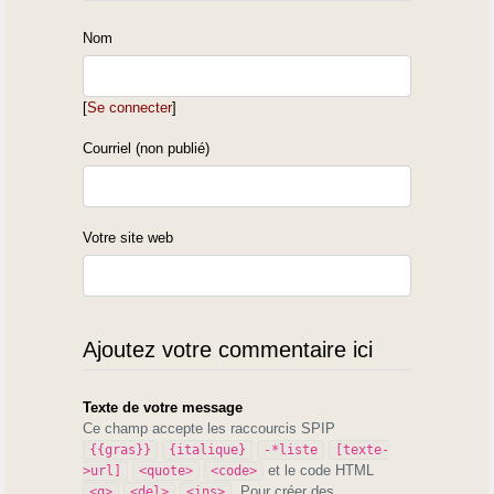
Nom
[
Se connecter
]
Courriel (non publié)
Votre site web
Ajoutez votre commentaire ici
Texte de votre message
Ce champ accepte les raccourcis SPIP
{{gras}}
{italique}
-*liste
[texte-
et le code HTML
>url]
<quote>
<code>
. Pour créer des
<q>
<del>
<ins>