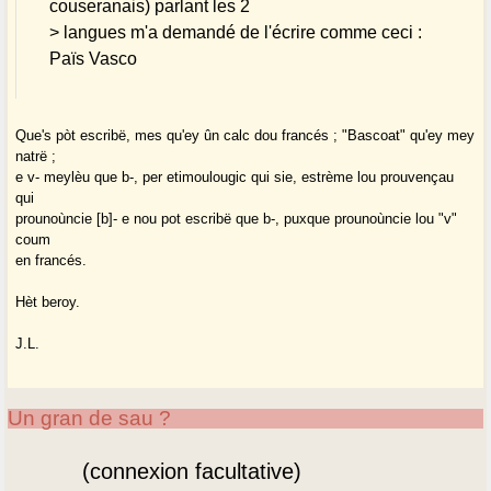
couseranais) parlant les 2
> langues m'a demandé de l'écrire comme ceci :
Païs Vasco
Que's pòt escribë, mes qu'ey ûn calc dou francés ; "Bascoat" qu'ey mey
natrë ;
e v- meylèu que b-, per etimoulougic qui sie, estrème lou prouvençau
qui
prounoùncie [b]- e nou pot escribë que b-, puxque prounoùncie lou "v"
coum
en francés.
Hèt beroy.
J.L.
Un gran de sau ?
(connexion facultative)