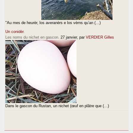
"Au mes de heurèr, los averanèrs e los vèrns qu’an (…)
Un conidèr.
Les noms du nichet en gascon.
27 janvier
, par
VERDIER Gilles
Dans le gascon du Rustan, un nichet (œuf en plâtre que (…)