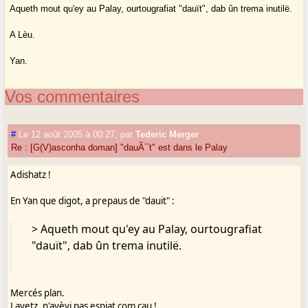
Aqueth mout qu'ey au Palay, ourtougrafiat "dauït", dab ûn trema inutilë.
A Lèu.
Yan.
Vos commentaires
#
Le 12 août 2005 à 00:27
,
par
Tederic Merger
Re : [G(V)asconha doman] "dauÃ¯t" est dans le Palay
Adishatz !
En Yan que digot, a prepaus de "dauit" :
> Aqueth mout qu'ey au Palay, ourtougrafiat
"dauït", dab ûn trema inutilë.
Mercés plan.
Lavetz, n'avèvi pas espiat com cau !