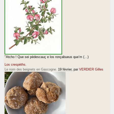
"Atcho ! Que sei pèdescauç e los ronçabueus que’m (…)
Los crespèths.
Le nom des beignets en Gascogne.
19 février
, par
VERDIER Gilles