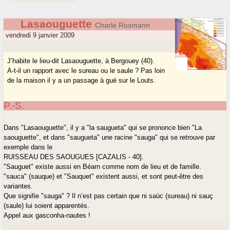
Lasaouguette
Charle Rosmann
vendredi 9 janvier 2009
J’habite le lieu-dit Lasaouguette, à Bergouey (40).
A-t-il un rapport avec le sureau ou le saule ? Pas loin
de la maison il y a un passage à gué sur le Louts.
P.-S.
Dans "Lasaouguette", il y a "la saugueta" qui se prononce bien "La
saouguette", et dans "saugueta" une racine "sauga" qui se retrouve par
exemple dans le
RUISSEAU DES SAOUGUES [CAZALIS - 40].
"Sauguet" existe aussi en Béarn comme nom de lieu et de famille.
"sauca" (sauque) et "Sauquet" existent aussi, et sont peut-être des
variantes.
Que signifie "sauga" ? Il n’est pas certain que ni saüc (sureau) ni sauç
(saule) lui soient apparentés.
Appel aux gasconha-nautes !