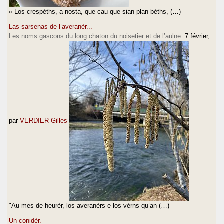
« Los crespèths, a nosta, que cau que sian plan bèths, (…)
Las sarsenas de l’averanèr...
Les noms gascons du long chaton du noisetier et de l’aulne.
7 février
,
par
VERDIER Gilles
"Au mes de heurèr, los averanèrs e los vèrns qu’an (…)
Un conidèr.