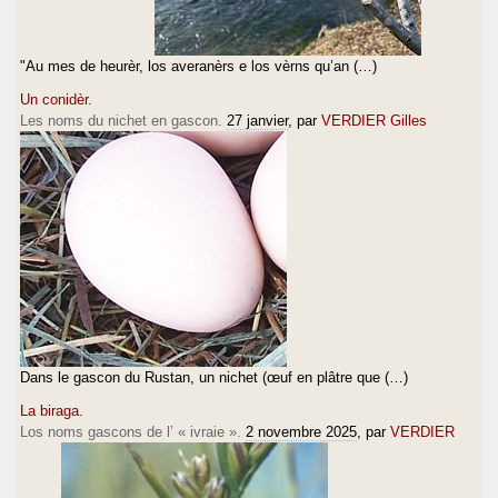
"Au mes de heurèr, los averanèrs e los vèrns qu’an (…)
Un conidèr.
Les noms du nichet en gascon.
27 janvier
, par
VERDIER Gilles
Dans le gascon du Rustan, un nichet (œuf en plâtre que (…)
La biraga.
Los noms gascons de l’ « ivraie ».
2 novembre 2025
, par
VERDIER