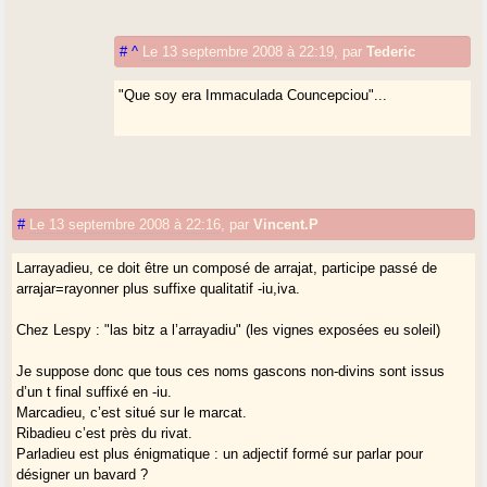
#
^
Le 13 septembre 2008 à 22:19
,
par
Tederic
"Que soy era Immaculada Councepciou"...
#
Le 13 septembre 2008 à 22:16
,
par
Vincent.P
Larrayadieu, ce doit être un composé de arrajat, participe passé de
arrajar=rayonner plus suffixe qualitatif -iu,iva.
Chez Lespy : "las bitz a l’arrayadiu" (les vignes exposées eu soleil)
Je suppose donc que tous ces noms gascons non-divins sont issus
d’un t final suffixé en -iu.
Marcadieu, c’est situé sur le marcat.
Ribadieu c’est près du rivat.
Parladieu est plus énigmatique : un adjectif formé sur parlar pour
désigner un bavard ?