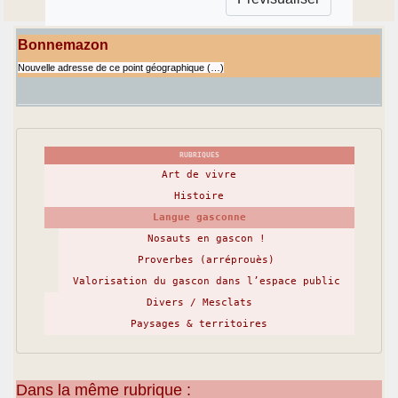
Bonnemazon
Nouvelle adresse de ce point géographique (…)
RUBRIQUES
Art de vivre
Histoire
Langue gasconne
Nosauts en gascon !
Proverbes (arréprouès)
Valorisation du gascon dans l’espace public
Divers / Mesclats
Paysages & territoires
Dans la même rubrique :