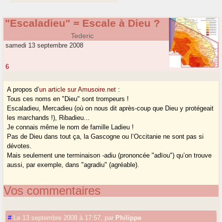
"Escaladieu" = Escale à Dieu ?
Tederic
samedi 13 septembre 2008
6
A propos d’
un article sur Amusoire.net
:
Tous ces noms en "Dieu" sont trompeurs !
Escaladieu, Mercadieu (où on nous dit après-coup que Dieu y protégeait
les marchands !), Ribadieu...
Je connais même le nom de famille Ladieu !
Pas de Dieu dans tout ça, la Gascogne ou l’Occitanie ne sont pas si
dévotes.
Mais seulement une terminaison -adiu (prononcée "adïou") qu’on trouve
aussi, par exemple, dans "agradiu" (agréable).
Vos commentaires
#
Le 13 septembre 2008 à 17:57
,
par
Philippe