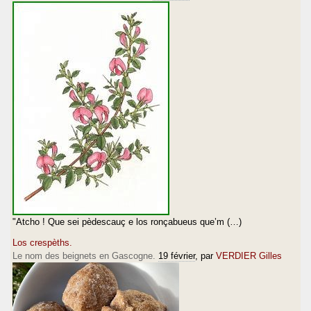
"Atcho ! Que sei pèdescauç e los ronçabueus que’m (…)
Los crespèths.
Le nom des beignets en Gascogne.
19 février
, par
VERDIER Gilles