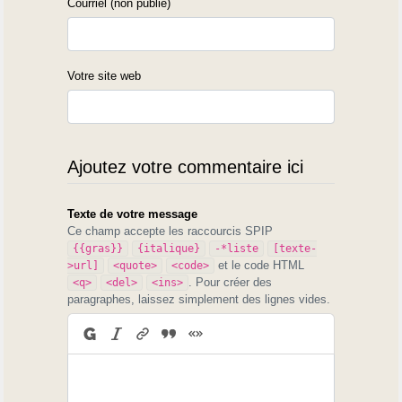
Courriel (non publié)
Votre site web
Ajoutez votre commentaire ici
Texte de votre message
Ce champ accepte les raccourcis SPIP
{{gras}}
{italique}
-*liste
[texte-
et le code HTML
>url]
<quote>
<code>
. Pour créer des
<q>
<del>
<ins>
paragraphes, laissez simplement des lignes vides.