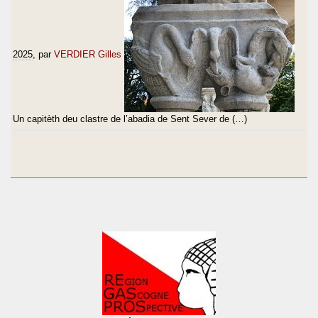
2025
, par
VERDIER Gilles
Un capitèth deu clastre de l’abadia de Sent Sever de (…)