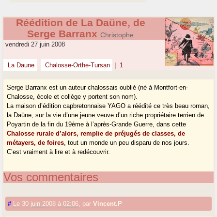
Réédition de La Daüne, de
Serge Barranx
Christophe
vendredi 27 juin 2008
La Daune
Chalosse-Orthe-Tursan
|
1
Serge Barranx est un auteur chalossais oublié (né à Montfort-en-
Chalosse, école et collège y portent son nom).
La maison d’édition capbretonnaise YAGO a réédité ce très beau roman,
la Daüne, sur la vie d’une jeune veuve d’un riche propriétaire terrien de
Poyartin de la fin du 19ème à l’après-Grande Guerre, dans cette
Chalosse rurale d’alors, remplie de préjugés de classes, de
métayers, de foires
, tout un monde un peu disparu de nos jours.
C’est vraiment à lire et à redécouvrir.
Vos commentaires
#
Le 30 juin 2008 à 02:06
,
par
Vincent.P