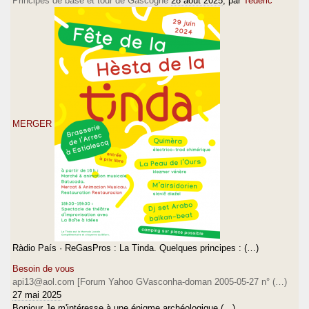
Principes de base et tour de Gascogne
28 août 2025
, par
Tederic
MERGER
Ràdio País · ReGasPros : La Tinda. Quelques principes : (…)
Besoin de vous
api13@aol.com [Forum Yahoo GVasconha-doman 2005-05-27 n° (…)
27 mai 2025
Bonjour Je m'intéresse à une énigme archéologique (…)