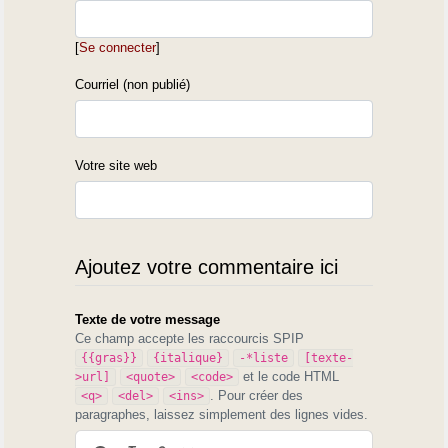
[
Se connecter
]
Courriel (non publié)
Votre site web
Ajoutez votre commentaire ici
Texte de votre message
Ce champ accepte les raccourcis SPIP
{{gras}}
{italique}
-*liste
[texte-
et le code HTML
>url]
<quote>
<code>
. Pour créer des
<q>
<del>
<ins>
paragraphes, laissez simplement des lignes vides.