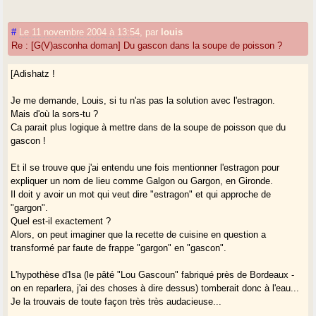
#
Le 11 novembre 2004 à 13:54
,
par
louis
Re : [G(V)asconha doman] Du gascon dans la soupe de poisson ?
[Adishatz !
Je me demande, Louis, si tu n'as pas la solution avec l'estragon.
Mais d'où la sors-tu ?
Ca parait plus logique à mettre dans de la soupe de poisson que du
gascon !
Et il se trouve que j'ai entendu une fois mentionner l'estragon pour
expliquer un nom de lieu comme Galgon ou Gargon, en Gironde.
Il doit y avoir un mot qui veut dire "estragon" et qui approche de
"gargon".
Quel est-il exactement ?
Alors, on peut imaginer que la recette de cuisine en question a
transformé par faute de frappe "gargon" en "gascon".
L'hypothèse d'Isa (le pâté "Lou Gascoun" fabriqué près de Bordeaux -
on en reparlera, j'ai des choses à dire dessus) tomberait donc à l'eau...
Je la trouvais de toute façon très très audacieuse...