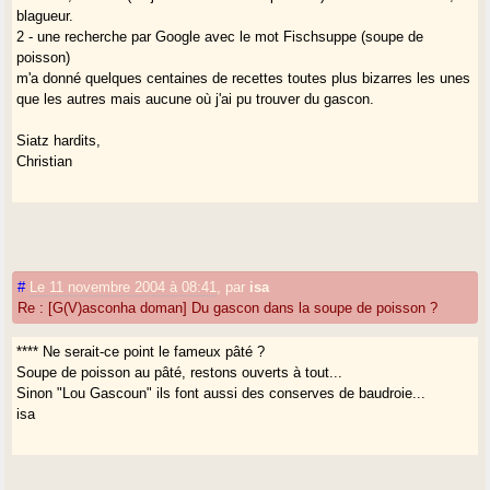
blagueur.
2 - une recherche par Google avec le mot Fischsuppe (soupe de
poisson)
m'a donné quelques centaines de recettes toutes plus bizarres les unes
que les autres mais aucune où j'ai pu trouver du gascon.
Siatz hardits,
Christian
#
Le 11 novembre 2004 à 08:41
,
par
isa
Re : [G(V)asconha doman] Du gascon dans la soupe de poisson ?
**** Ne serait-ce point le fameux pâté ?
Soupe de poisson au pâté, restons ouverts à tout...
Sinon "Lou Gascoun" ils font aussi des conserves de baudroie...
isa