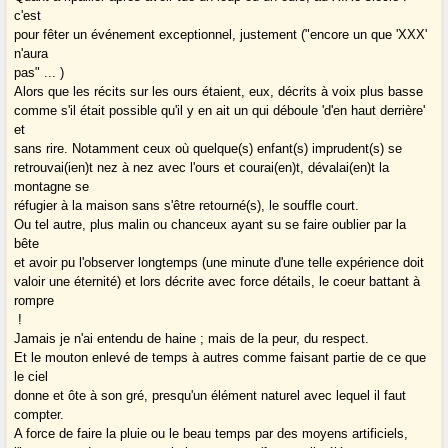
c'est
pour fêter un événement exceptionnel, justement ("encore un que 'XXX'
n'aura
pas" ... )
Alors que les récits sur les ours étaient, eux, décrits à voix plus basse
comme s'il était possible qu'il y en ait un qui déboule 'd'en haut derrière'
et
sans rire. Notamment ceux où quelque(s) enfant(s) imprudent(s) se
retrouvai(ien)t nez à nez avec l'ours et courai(en)t, dévalai(en)t la
montagne se
réfugier à la maison sans s'être retourné(s), le souffle court.
Ou tel autre, plus malin ou chanceux ayant su se faire oublier par la
bête
et avoir pu l'observer longtemps (une minute d'une telle expérience doit
valoir une éternité) et lors décrite avec force détails, le coeur battant à
rompre
!
Jamais je n'ai entendu de haine ; mais de la peur, du respect.
Et le mouton enlevé de temps à autres comme faisant partie de ce que
le ciel
donne et ôte à son gré, presqu'un élément naturel avec lequel il faut
compter.
A force de faire la pluie ou le beau temps par des moyens artificiels,