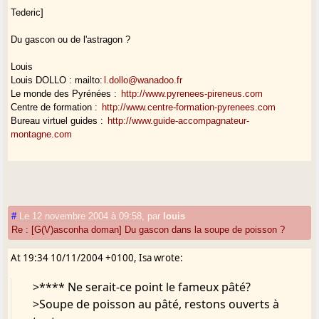
Tederic]
Du gascon ou de l'astragon ?
Louis
Louis DOLLO : mailto:
l.dollo@wanadoo.fr
Le monde des Pyrénées :
http://www.pyrenees-pireneus.com
Centre de formation :
http://www.centre-formation-pyrenees.com
Bureau virtuel guides :
http://www.guide-accompagnateur-
montagne.com
#
Le 12 novembre 2004 à 09:58
,
par
louis
Re : [G(V)asconha doman] Du gascon dans la soupe de poisson ?
At 19:34 10/11/2004 +0100, Isa wrote:
>**** Ne serait-ce point le fameux pâté?
>Soupe de poisson au pâté, restons ouverts à