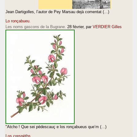
Jean Dartigolles, l’autor de Pey Marsau dejà comentat (…)
Lo ronçabueu.
Les noms gascons de la Bugrane.
28 février
, par
VERDIER Gilles
"Atcho ! Que sei pèdescauç e los ronçabueus que’m (…)
Los crespèths.