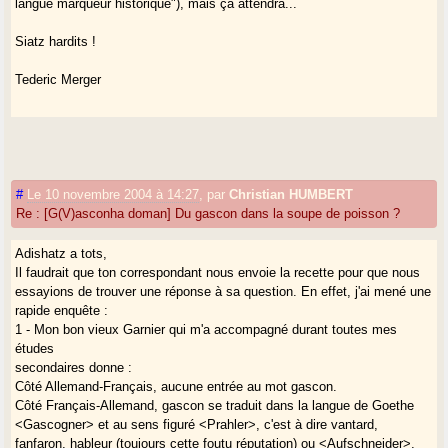
langue marqueur historique"), mais ça attendra...
Siatz hardits !
Tederic Merger
#
Le 10 novembre 2004 à 14:27
,
par
Christian HUMBERT
Re : [G(V)asconha doman] Du gascon dans la soupe de poisson ?
Adishatz a tots,
Il faudrait que ton correspondant nous envoie la recette pour que nous
essayions de trouver une réponse à sa question. En effet, j'ai mené une
rapide enquête :
1 - Mon bon vieux Garnier qui m'a accompagné durant toutes mes
études
secondaires donne :
Côté Allemand-Français, aucune entrée au mot gascon.
Côté Français-Allemand, gascon se traduit dans la langue de Goethe
<Gascogner> et au sens figuré <Prahler>, c'est à dire vantard,
fanfaron, hableur (toujours cette foutu réputation) ou <Aufschneider>,