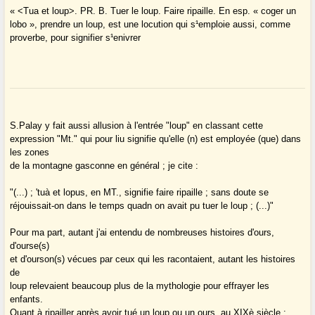
« <Tua et loup>. PR. B. Tuer le loup. Faire ripaille. En esp. « coger un
lobo », prendre un loup, est une locution qui s¹emploie aussi, comme
proverbe, pour signifier s¹enivrer
S.Palay y fait aussi allusion à l'entrée "loup" en classant cette
expression "Mt." qui pour liu signifie qu'elle (n) est employée (que) dans
les zones
de la montagne gasconne en général ; je cite :
"(...) ; 'tuà et lopus, en MT., signifie faire ripaille ; sans doute se
réjouissait-on dans le temps quadn on avait pu tuer le loup ; (...)"
Pour ma part, autant j'ai entendu de nombreuses histoires d'ours,
d'ourse(s)
et d'ourson(s) vécues par ceux qui les racontaient, autant les histoires
de
loup relevaient beaucoup plus de la mythologie pour effrayer les
enfants.
Quant à ripailler après avoir tué un loup ou un ours, au XIXè siècle :