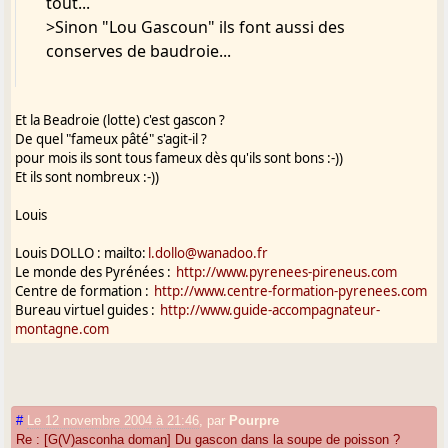
tout...
>Sinon "Lou Gascoun" ils font aussi des
conserves de baudroie...
Et la Beadroie (lotte) c'est gascon ?
De quel "fameux pâté" s'agit-il ?
pour mois ils sont tous fameux dès qu'ils sont bons :-))
Et ils sont nombreux :-))
Louis
Louis DOLLO : mailto:
l.dollo@wanadoo.fr
Le monde des Pyrénées :
http://www.pyrenees-pireneus.com
Centre de formation :
http://www.centre-formation-pyrenees.com
Bureau virtuel guides :
http://www.guide-accompagnateur-
montagne.com
#
Le 12 novembre 2004 à 21:46
,
par
Pourpre
Re : [G(V)asconha doman] Du gascon dans la soupe de poisson ?