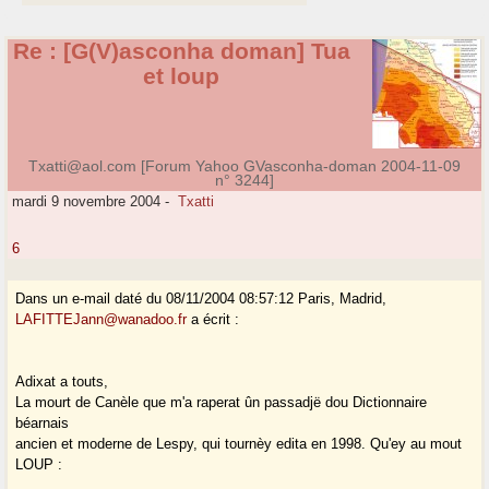
Re : [G(V)asconha doman] Tua
et loup
Txatti@aol.com [Forum Yahoo GVasconha-doman 2004-11-09
n° 3244]
mardi 9 novembre 2004
-
Txatti
6
Dans un e-mail daté du 08/11/2004 08:57:12 Paris, Madrid,
LAFITTEJann@wanadoo.fr
a écrit :
Adixat a touts,
La mourt de Canèle que m'a raperat ûn passadjë dou Dictionnaire
béarnais
ancien et moderne de Lespy, qui tournèy edita en 1998. Qu'ey au mout
LOUP :