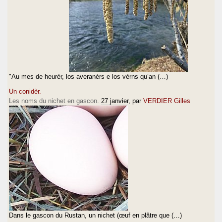
"Au mes de heurèr, los averanèrs e los vèrns qu’an (…)
Un conidèr.
Les noms du nichet en gascon.
27 janvier
, par
VERDIER Gilles
Dans le gascon du Rustan, un nichet (œuf en plâtre que (…)