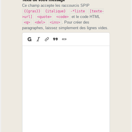
Ce champ accepte les raccourcis SPIP
{{gras}}
{italique}
-*liste
[texte-
et le code HTML
>url]
<quote>
<code>
. Pour créer des
<q>
<del>
<ins>
paragraphes, laissez simplement des lignes vides.