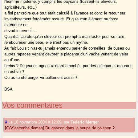
l'homme moderne, y compris les paysans (fussent-ils éléveurs,
agriculteurs, etc..)
a fini par croire que tout était calculé à l'avance et donc le retour sur
investissement forcémént assuré. Et qu'aucun élément ou force
extérieure ne
devait intervenir...
Quant à l'âpreté qu'un éléveur est prompt à manifester pour se faire
remboureser une bête, elle n'est pas un mythe.
Au fait Louis : n'as-tu jamais entendu parler de corneilles, de buses ou
autres rapaces venant dévorer le placenta d'un vache venant de veler
ou d'une
brebis ? De jeunes agneaux étant amochés par des oiseaux et mourant
en estive ?
Ou as-tu été berger virtuellement aussi ?
BSA
Vos commentaires
#
Le 10 novembre 2004 à 12:09
,
par
Tederic Merger
[G(V)asconha doman] Du gascon dans la soupe de poisson ?