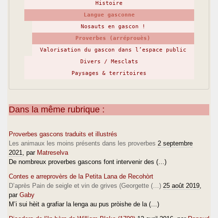
Histoire
Langue gasconne
Nosauts en gascon !
Proverbes (arréprouès)
Valorisation du gascon dans l’espace public
Divers / Mesclats
Paysages & territoires
Dans la même rubrique :
Proverbes gascons traduits et illustrés
Les animaux les moins présents dans les proverbes
2 septembre
2021
, par
Matreselva
De nombreux proverbes gascons font intervenir des (…)
Contes e arreprovèrs de la Petita Lana de Recohòrt
D’après Pain de seigle et vin de grives (Georgette (…)
25 août 2019
,
par
Gaby
M’i sui hèit a grafiar la lenga au pus pròishe de la (…)