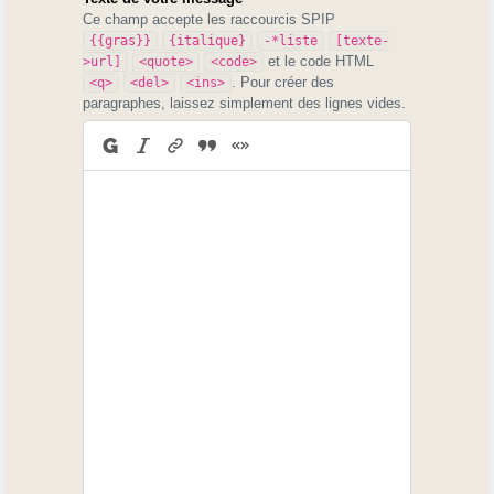
Ce champ accepte les raccourcis SPIP
{{gras}}
{italique}
-*liste
[texte-
et le code HTML
>url]
<quote>
<code>
. Pour créer des
<q>
<del>
<ins>
paragraphes, laissez simplement des lignes vides.