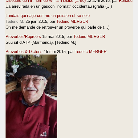
Diseders de l’In.hèrn de William Blake (1790)
12 avril 2016
, par
Renaud
Ua arrevirada en un gascon "normat" occidentau (grafia (…)
Landais qui nage comme un poisson et se noie
Tederic M.
26 juin 2015
, par
Tederic MERGER
On me demande de retrouver un proverbe qui parle de (…)
Proverbes/Reproèrs
15 mai 2015
, par
Tederic MERGER
Suu sit d’ATP (Marmanda). [Tederic M.]
Proverbes & Dictons
15 mai 2015
, par
Tederic MERGER