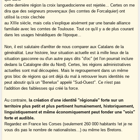
cette dernière région la croix languedocienne est rejetée... Certes on me
dira que des seigneurs provençaux (les comtes de Forcalquier) ont
utilisé la croix clechée
au XIIIe siècle, mais cela s'explique aisément par une banale alliance
familiale avec les comtes de Toulouse. Tout ce qu'il y a de plus courant
dans les usages héraldiques de l'époque...
Non, il est salutaire d'arrêter de nous comparer aux Catalans de la
généralitat. Leur histoire, leur situation actuelle est à mille lieux de la
situation gasconne ou d'un autre pays dits "d'oc" (et l'on pourrait inclure
dedans la Catalogne dite du Nord). Certes, les régions administratives
actuelles sont mal découpées. Mais le regroupement dans un même
gros bloc de régions qui ont déjà du mal à retrouver leurs identités ne
peut aboutir qu'à un "Benelux" appelé "Sud-Ouest". Ce n'est pas
l'addition des faiblesses qui créé la force.
Au contraire,
la création d'une identité "régionale" forte sur un
territoire plus petit et plus pertinent humainement, historiquement,
linguistiquement et même économiquement peut fonder une "voix"
forte et audible.
Regardez en France les Corses (seulement 260 000 habitants !et je ne
vous dis pas le nombre de nationalistes...) ou même les Bretons.