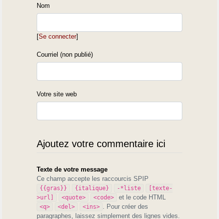
Nom
[
Se connecter
]
Courriel (non publié)
Votre site web
Ajoutez votre commentaire ici
Texte de votre message
Ce champ accepte les raccourcis SPIP
{{gras}}
{italique}
-*liste
[texte-
et le code HTML
>url]
<quote>
<code>
. Pour créer des
<q>
<del>
<ins>
paragraphes, laissez simplement des lignes vides.