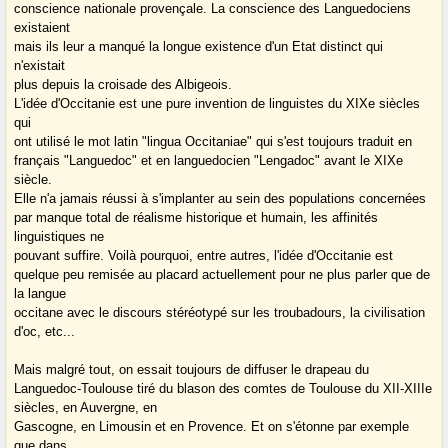
conscience nationale provençale. La conscience des Languedociens
existaient
mais ils leur a manqué la longue existence d'un Etat distinct qui
n'existait
plus depuis la croisade des Albigeois.
L'idée d'Occitanie est une pure invention de linguistes du XIXe siècles
qui
ont utilisé le mot latin "lingua Occitaniae" qui s'est toujours traduit en
français "Languedoc" et en languedocien "Lengadoc" avant le XIXe
siècle.
Elle n'a jamais réussi à s'implanter au sein des populations concernées
par manque total de réalisme historique et humain, les affinités
linguistiques ne
pouvant suffire. Voilà pourquoi, entre autres, l'idée d'Occitanie est
quelque peu remisée au placard actuellement pour ne plus parler que de
la langue
occitane avec le discours stéréotypé sur les troubadours, la civilisation
d'oc, etc...
Mais malgré tout, on essait toujours de diffuser le drapeau du
Languedoc-Toulouse tiré du blason des comtes de Toulouse du XII-XIIIe
siècles, en Auvergne, en
Gascogne, en Limousin et en Provence. Et on s'étonne par exemple
que dans