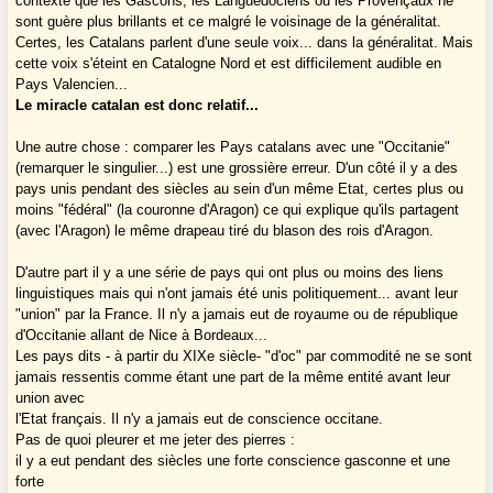
contexte que les Gascons, les Languedociens ou les Provençaux ne
sont guère plus brillants et ce malgré le voisinage de la généralitat.
Certes, les Catalans parlent d'une seule voix... dans la généralitat. Mais
cette voix s'éteint en Catalogne Nord et est difficilement audible en
Pays Valencien...
Le miracle catalan est donc relatif...
Une autre chose : comparer les Pays catalans avec une "Occitanie"
(remarquer le singulier...) est une grossière erreur. D'un côté il y a des
pays unis pendant des siècles au sein d'un même Etat, certes plus ou
moins "fédéral" (la couronne d'Aragon) ce qui explique qu'ils partagent
(avec l'Aragon) le même drapeau tiré du blason des rois d'Aragon.
D'autre part il y a une série de pays qui ont plus ou moins des liens
linguistiques mais qui n'ont jamais été unis politiquement... avant leur
"union" par la France. Il n'y a jamais eut de royaume ou de république
d'Occitanie allant de Nice à Bordeaux...
Les pays dits - à partir du XIXe siècle- "d'oc" par commodité ne se sont
jamais ressentis comme étant une part de la même entité avant leur
union avec
l'Etat français. Il n'y a jamais eut de conscience occitane.
Pas de quoi pleurer et me jeter des pierres :
il y a eut pendant des siècles une forte conscience gasconne et une
forte