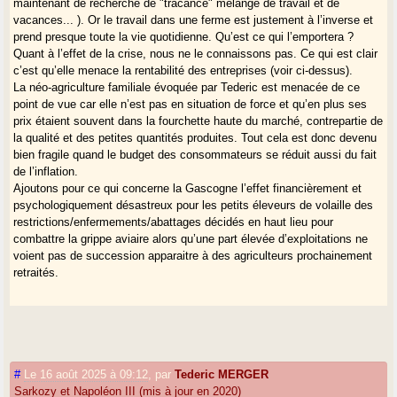
maintenant de recherche de "tracance" mélange de travail et de
vacances... ). Or le travail dans une ferme est justement à l’inverse et
prend presque toute la vie quotidienne. Qu’est ce qui l’emportera ?
Quant à l’effet de la crise, nous ne le connaissons pas. Ce qui est clair
c’est qu’elle menace la rentabilité des entreprises (voir ci-dessus).
La néo-agriculture familiale évoquée par Tederic est menacée de ce
point de vue car elle n’est pas en situation de force et qu’en plus ses
prix étaient souvent dans la fourchette haute du marché, contrepartie de
la qualité et des petites quantités produites. Tout cela est donc devenu
bien fragile quand le budget des consommateurs se réduit aussi du fait
de l’inflation.
Ajoutons pour ce qui concerne la Gascogne l’effet financièrement et
psychologiquement désastreux pour les petits éleveurs de volaille des
restrictions/enfermements/abattages décidés en haut lieu pour
combattre la grippe aviaire alors qu’une part élevée d’exploitations ne
voient pas de succession apparaitre à des agriculteurs prochainement
retraités.
#
Le 16 août 2025 à 09:12
,
par
Tederic MERGER
Sarkozy et Napoléon III (mis à jour en 2020)