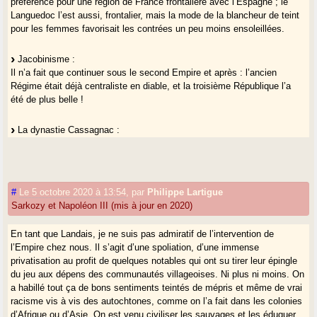
préférence pour une région de France frontalière avec l’Espagne ; le
Languedoc l’est aussi, frontalier, mais la mode de la blancheur de teint
pour les femmes favorisait les contrées un peu moins ensoleillées.
Jacobinisme :
Il n’a fait que continuer sous le second Empire et après : l’ancien
Régime était déjà centraliste en diable, et la troisième République l’a
été de plus belle !
La dynastie Cassagnac :
Lire
ceci
.
Un exemple de famille gasconne qui augmente sa puissance grâce à
son accointance avec le pouvoir parisien, pour les Cassagnac celui de
Napoléon III...
#
Le 5 octobre 2020 à 13:54
,
par
Philippe Lartigue
Les hommes politiques de cette dynastie (surtout Paul et Georges, fils
Sarkozy et Napoléon III (mis à jour en 2020)
de Bernard-Adolphe ami de Napoléon III, industriel et entrepreneur
agricole devenu député, et eux mêmes députés et conseillers généraux
En tant que Landais, je ne suis pas admiratif de l’intervention de
- bonapartistes, donc en opposition sous la 3e République) sont
l’Empire chez nous. Il s’agit d’une spoliation, d’une immense
évoqués avec sympathie et admiration dans
La Lettre patoise de
privatisation au profit de quelques notables qui ont su tirer leur épingle
l’Indépendant du Gers
, précisément dans "Lou Cassagnac", "A la
du jeu aux dépens des communautés villageoises. Ni plus ni moins. On
Paillèro" et "Aou Counseil général" ; rechercher "Cassagnac" sur la
a habillé tout ça de bons sentiments teintés de mépris et même de vrai
page, par la zone recherche du navigateur.
racisme vis à vis des autochtones, comme on l’a fait dans les colonies
d’Afrique ou d’Asie. On est venu civiliser les sauvages et les éduquer