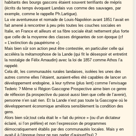
habitants des bourgs gascons étaient souvent terrifiants de mépris
(écrits du temps évoquant Landais vus comme des sauvages, par
exemple, comme le rappelle Ph.Lartigue).
La vie aventureuse et nomade de Louis-Napoléon avant 1851 l’avait en
fait amené à rencontrer à peu près toutes les couches sociales en
Italie, en France et ailleurs et sa fibre sociale était nettement plus forte
que celle de la moyenne des classes dirigeantes de son époque (cf
« L’extinction du paupérisme »).
Mais bien sûr son action peut être contestée, en particulier celle qui
accéléra la métamorphose de la Lande (qui fit le désespoir et entretint
la nostalgie de Félix Arnaudin) avec la loi de 1857 comme Athos l’a
rappelé.
Cela dit, les communautés rurales landaises, isolées les unes des
autres comme elles l’étaient, auraient-elles été capables de lancer un
développement endogène, à leur rythme (plus lent) comme l’envisage
Tederic ? Même si Région Gascogne Prospective aime bien ce genre
de réflexion (la prospective du passé aussi bien que celle de l’avenir),
personne n’en sait rien. Et la Lande n’est pas toute la Gascogne où le
développement économique améliora sensiblement la condition des
gens.
Alors bien sûr,tout cela était le « fait du prince » (ou d’un dictateur
éclairé, si l’on préfère) et non l’expression de programmes
démocratiquement établis par des communautés locales. Mais y en
avait-il à l’époque (pour ne pas parler d’aujourd’hui) ?