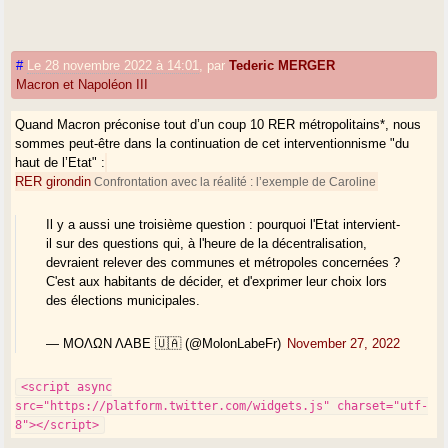
#
Le 28 novembre 2022 à 14:01
,
par
Tederic MERGER
Macron et Napoléon III
Quand Macron préconise tout d’un coup 10 RER métropolitains*, nous
sommes peut-être dans la continuation de cet interventionnisme "du
haut de l’Etat" :
RER girondin
Confrontation avec la réalité : l’exemple de Caroline
Il y a aussi une troisième question : pourquoi l'Etat intervient-
il sur des questions qui, à l'heure de la décentralisation,
devraient relever des communes et métropoles concernées ?
C'est aux habitants de décider, et d'exprimer leur choix lors
des élections municipales.
— ΜΟΛΩΝ ΛΑΒΕ 🇺🇦 (@MolonLabeFr)
November 27, 2022
<script async
src="https://platform.twitter.com/widgets.js" charset="utf-
8"></script>