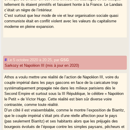
Conclusion provisoire :
tellement ils étaient primitifs et faisaient honte à la France. Le Landais
Le second Empire a accéléré la mutation de la Gascogne, avec des
c’était un nègre de l’intérieur.
effets durables pour le meilleur et le pire ; il a pu donner l’impression de
C’est surtout que leur mode de vie et leur organisation sociale quasi
choyer la Gascogne, mais cette préférence était le fait du prince, donc
communiste était en conflit violent avec les valeurs du capitalisme
exogène, fragile, hasardeuse, capricieuse (l’échec de Solférino !),
moderne en pleine expansion.
surtout pas soucieuse du tissu culturel gascon, dangereuse enfin, en
renforçant l’habitude de la population à la
dépendance
: le progrès vient
d’ailleurs, de Paris, centre de la France, et nous
praubes gascons
,
incapables de nous gouverner, devons dire merci, et aussi envoyer nos
cadets pour servir de mousquetaires, en espérant qu’ils auront la
réussite de d’Artagnan et (en 2020) de Jean Castex !
#
Le 5 octobre 2020 à 20:25
,
par
GSG
Sarkozy et Napoléon III (mis à jour en 2020)
Athos a voulu mettre une réalité de l’action de Napoléon III, voire du
couple impérial dans les pays gascons en face de la caricature trop
systématiquement propagée née dans les milieux parisiens dès le
Second Empire et surtout sous la III République, le célèbre « Napoléon
le Petit » de Victor Hugo. Cette réalité est bien sûr diverse voire
contrastée, comme toute réalité.
D’un côté il est vraisemblable, comme le montre l’exposition de Biarritz,
que le couple impérial s’était pris d’une réelle affection pour le pays
(pas seulement Biarritz) et ses habitants alors que les préjugés des
bourgeois évolués de l’époque contre les simples paysans, pêcheurs et