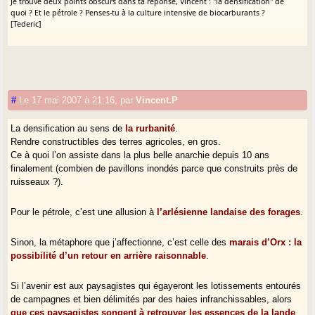
Je trouve deux points obscurs dans ta réponse, Vincent : "la densification" de
quoi ? Et le pétrole ? Penses-tu à la culture intensive de biocarburants ?
[Tederic]
#
Le 17 mai 2007 à 21:16
,
par
Vincent.P
La densification au sens de
la rurbanité
.
Rendre constructibles des terres agricoles, en gros.
Ce à quoi l’on assiste dans la plus belle anarchie depuis 10 ans
finalement (combien de pavillons inondés parce que construits près de
ruisseaux ?).
Pour le pétrole, c’est une allusion à
l’arlésienne landaise des forages
.
Sinon, la métaphore que j’affectionne, c’est celle des
marais d’Orx : la
possibilité d’un retour en arrière raisonnable
.
Si l’avenir est aux paysagistes qui égayeront les lotissements entourés
de campagnes et bien délimités par des haies infranchissables, alors
que ces paysagistes songent à retrouver les essences de la lande