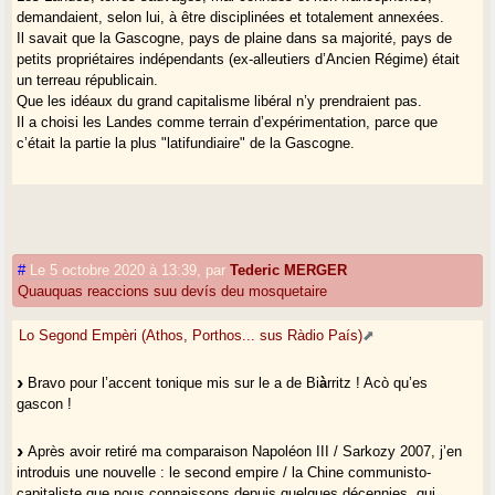
demandaient, selon lui, à être disciplinées et totalement annexées.
Il savait que la Gascogne, pays de plaine dans sa majorité, pays de
petits propriétaires indépendants (ex-alleutiers d’Ancien Régime) était
un terreau républicain.
Que les idéaux du grand capitalisme libéral n’y prendraient pas.
Il a choisi les Landes comme terrain d’expérimentation, parce que
c’était la partie la plus "latifundiaire" de la Gascogne.
#
Le 5 octobre 2020 à 13:39
,
par
Tederic MERGER
Quauquas reaccions suu devís deu mosquetaire
Lo Segond Empèri (Athos, Porthos... sus Ràdio País)
Bravo pour l’accent tonique mis sur le a de Bi
à
rritz ! Acò qu’es
gascon !
Après avoir retiré ma comparaison Napoléon III / Sarkozy 2007, j’en
introduis une nouvelle : le second empire / la Chine communisto-
capitaliste que nous connaissons depuis quelques décennies, qui