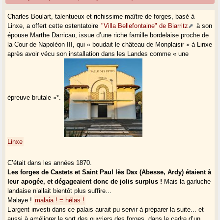
Charles Boulart, talentueux et richissime maître de forges, basé à
Linxe, a offert cette ostentatoire
"Villa Bellefontaine" de Biarritz
à son
épouse Marthe Darricau, issue d’une riche famille bordelaise proche de
la Cour de Napoléon III, qui « boudait le château de Monplaisir » à Linxe
après avoir vécu son installation dans les Landes comme « une
épreuve brutale »*.
Linxe
C’était dans les années 1870.
Les forges de Castets et Saint Paul lès Dax (Abesse, Ardy) étaient à
leur apogée, et dégageaient donc de jolis surplus !
Mais la garluche
landaise n’allait bientôt plus suffire...
Malaye !
malaia ! = hélas !
L’argent investi dans ce palais aurait pu servir à préparer la suite... et
aussi à améliorer le sort des ouvriers des forges, dans le cadre d’un