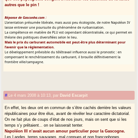
autres que le pin !
Réponse de Gasconha.com :
L’orientation présumée libérale, mais aussi peu écologiste, de notre Napoléon IV
laisse entrevoir une poursuite du phénomène de rurbanisation.
La compétence en matière de PLU est cependant décentralisée, ce qui permet en
théorie des politiques diversifiées selon le lieu.
Mais le prix du carburant automobile est peut-être plus déterminant pour
l’avenir que la réglementation.
Le développement prévisible du télétravail influence aussi le pronostic : en
compensant le renchérissement du carburant, il brouille définitivement la
frontière ville/campagne.
#
Le 4 mars 2008 à 10:13
,
par
David Escarpit
En effet, les deux ont en commun de s’être cachés derrière les valeurs
républicaines pour être élus, avant de révéler leur caractère dictatorial.
On ne fait plus de coups d’état de nos jours, mais on sent que si les
temps s’y prêtaient... on se laisserait tenter.
Napoléon III n’avait aucun amour particulier pour la Gascogne.
Les Landes, terres sauvages, mal connues et non francophones,