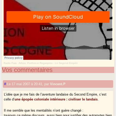
Radio Pais
·
Athos, Porthos e Regaspros : Lo Segond Empèri
Vos commentaires
#
Le 17 mai 2007 à 20:41
,
par
Vincent.P
L’idée que je me fais de l’aventure landaise du Second Empire, c’est
celle d’
une épopée coloniale intérieure : civiliser le landais
.
Il me semble que les mentalités n’ont guère changé :
toujours ce même discours, aussi bien pour justifier des autoroutes bien