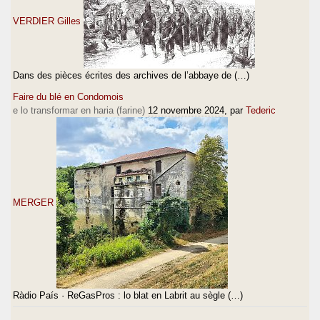
VERDIER Gilles
Dans des pièces écrites des archives de l’abbaye de (…)
Faire du blé en Condomois
e lo transformar en haria (farine)
12 novembre 2024
, par
Tederic
MERGER
Ràdio País · ReGasPros : lo blat en Labrit au sègle (…)