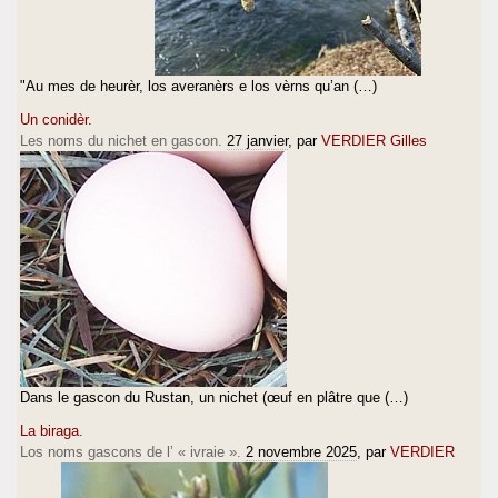
"Au mes de heurèr, los averanèrs e los vèrns qu’an (…)
Un conidèr.
Les noms du nichet en gascon.
27 janvier
, par
VERDIER Gilles
Dans le gascon du Rustan, un nichet (œuf en plâtre que (…)
La biraga.
Los noms gascons de l’ « ivraie ».
2 novembre 2025
, par
VERDIER