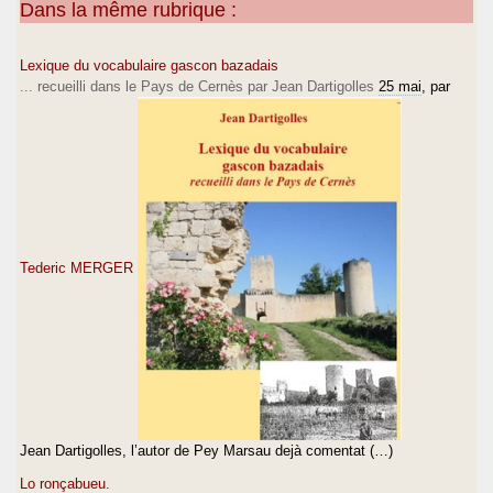
Dans la même rubrique :
Lexique du vocabulaire gascon bazadais
... recueilli dans le Pays de Cernès par Jean Dartigolles
25 mai
, par
Tederic MERGER
Jean Dartigolles, l’autor de Pey Marsau dejà comentat (…)
Lo ronçabueu.