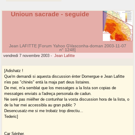
Unioun sacrade - seguide
Jean LAFITTE [Forum Yahoo GVasconha-doman 2003-11-07
n° 1248]
vendredi 7 novembre 2003
-
Jean Lafitte
[Adishatz !
Que'm demandi si aquesta discussion énter Domergue e Jean Lafitte
n'es pas "chinés" entà la maja part deus listaires.
De mei, m'a semblat que los messatges a la lista son copias de
messatges enviats a l'adreça personala de cadun.
Ne seré pas miélher de contunhar la vosta discussion hora de la lista, o
de la har mei accessibla au gran public ?
Desencusatz-me si me trobatz trop directiu...
Tederic]
Car Sénher,