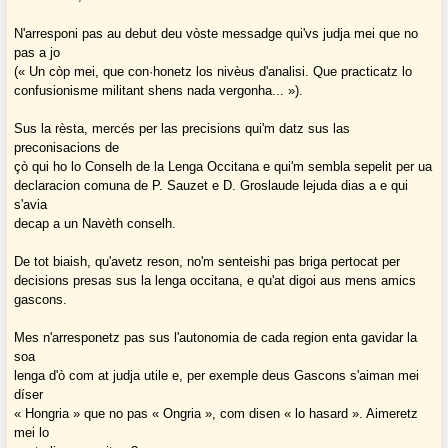
N'arresponi pas au debut deu vòste messadge qui'vs judja mei que no
pas a jo
(« Un còp mei, que con·honetz los nivèus d'analisi. Que practicatz lo
confusionisme militant shens nada vergonha... »).
Sus la rèsta, mercés per las precisions qui'm datz sus las
preconisacions de
çò qui ho lo Conselh de la Lenga Occitana e qui'm sembla sepelit per ua
declaracion comuna de P. Sauzet e D. Groslaude lejuda dias a e qui
s'avia
decap a un Navèth conselh.
De tot biaish, qu'avetz reson, no'm senteishi pas briga pertocat per
decisions presas sus la lenga occitana, e qu'at digoi aus mens amics
gascons.
Mes n'arresponetz pas sus l'autonomia de cada region enta gavidar la
soa
lenga d'ò com at judja utile e, per exemple deus Gascons s'aiman mei
díser
« Hongria » que no pas « Ongria », com disen « lo hasard ». Aimeretz
mei lo