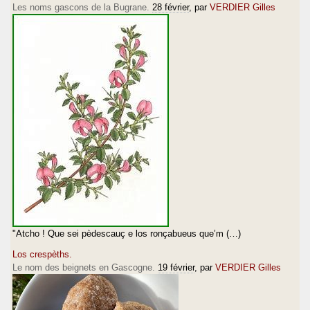
Les noms gascons de la Bugrane.
28 février
, par
VERDIER Gilles
"Atcho ! Que sei pèdescauç e los ronçabueus que’m (…)
Los crespèths.
Le nom des beignets en Gascogne.
19 février
, par
VERDIER Gilles