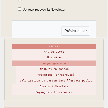
Je veux recevoir la Newsletter
RUBRIQUES
Art de vivre
Histoire
Langue gasconne
Nosauts en gascon !
Proverbes (arréprouès)
Valorisation du gascon dans l’espace public
Divers / Mesclats
Paysages & territoires