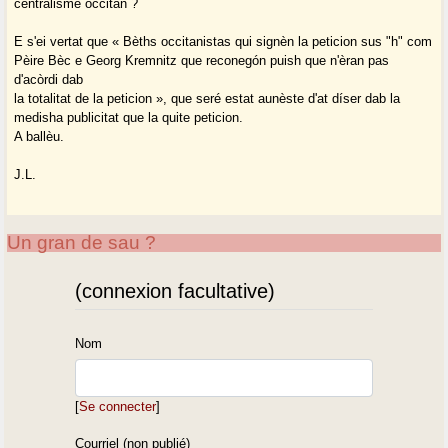
centralisme occitan ?
E s'ei vertat que « Bèths occitanistas qui signèn la peticion sus "h" com
Pèire Bèc e Georg Kremnitz que reconegón puish que n'èran pas
d'acòrdi dab
la totalitat de la peticion », que seré estat aunèste d'at díser dab la
medisha publicitat que la quite peticion.
A ballèu.
J.L.
Un gran de sau ?
(connexion facultative)
Nom
[
Se connecter
]
Courriel (non publié)