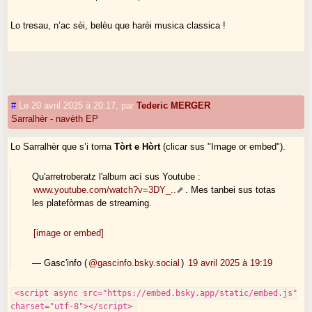
Lo tresau, n’ac sèi, belèu que harèi musica classica !
#
Le 20 avril 2025 à 20:17
,
par
Tederic MERGER
Sarralhèr - navèth EP
Lo Sarralhèr que s’i torna
Tòrt e Hòrt
(clicar sus "Image or embed").
Qu'arretroberatz l'album ací sus Youtube :
www.youtube.com/watch?v=3DY_..
. Mes tanbei sus totas
les platefòrmas de streaming.
[image or embed]
— Gasc'info (
@gascinfo.bsky.social
)
19 avril 2025 à 19:19
<script async src="https://embed.bsky.app/static/embed.js"
charset="utf-8"></script>