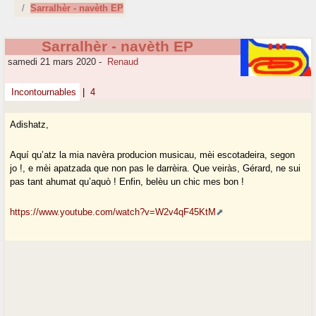
Sarralhèr - navèth EP
Sarralhèr - navèth EP
samedi 21 mars 2020
-
Renaud
Incontournables
|
4
Adishatz,
Aquí qu’atz la mia navèra producion musicau, mèi escotadeira, segon
jo !, e mèi apatzada que non pas le darrèira. Que veiràs, Gérard, ne sui
pas tant ahumat qu’aquò ! Enfin, belèu un chic mes bon !
https://www.youtube.com/watch?v=W2v4qF45KtM