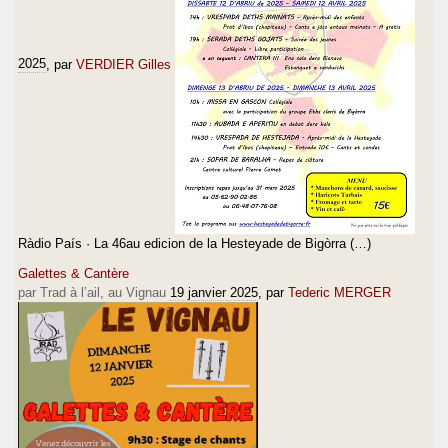
2025
, par
VERDIER Gilles
Ràdio País · La 46au edicion de la Hesteyade de Bigòrra (…)
Galettes & Cantère
par Trad à l’ail, au Vignau
19 janvier 2025
, par
Tederic MERGER