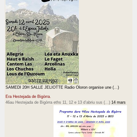
SAMEDI 20H SALLE JELIOTTE Radio Oloron organise une (…)
Era Hestejada de Bigòrra.
46au Hestejada de Bigòrra eths 11, 12 e 13 d’abriu sus (…)
14 mars