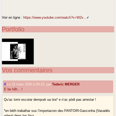
Voir en ligne :
https://www.youtube.com/watch?v=W2v...
Portfolio
Vos commentaires
#
Le 22 mars 2020 à 00:23
,
par
Tederic MERGER
E be hilh... !
Qu’ac torni escotar dempuèi ua òra* e n’ac pòdi pas arrestar !
*en bèth trabalhar sus l’importacion deu FANTOIR-Gasconha (Vasadés
adara) dens los lòcs...