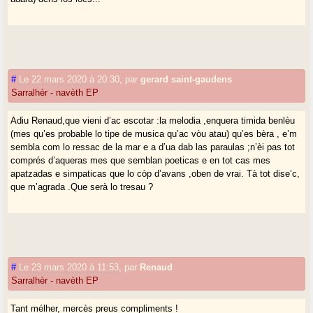
#
Le 22 mars 2020 à 20:30
,
par
gerard saint-gaudens
Sarralhèr - navèth EP
Adiu Renaud,que vieni d’ac escotar :la melodia ,enquera timida benlèu
(mes qu’es probable lo tipe de musica qu’ac vòu atau) qu’es bèra , e’m
sembla com lo ressac de la mar e a d’ua dab las paraulas ;n’èi pas tot
comprés d’aqueras mes que semblan poeticas e en tot cas mes
apatzadas e simpaticas que lo còp d’avans ,oben de vrai. Tà tot dise’c,
que m’agrada .Que serà lo tresau ?
#
Le 23 mars 2020 à 11:53
,
par
Renaud
Sarralhèr - navèth EP
Tant mélher, mercès preus compliments !