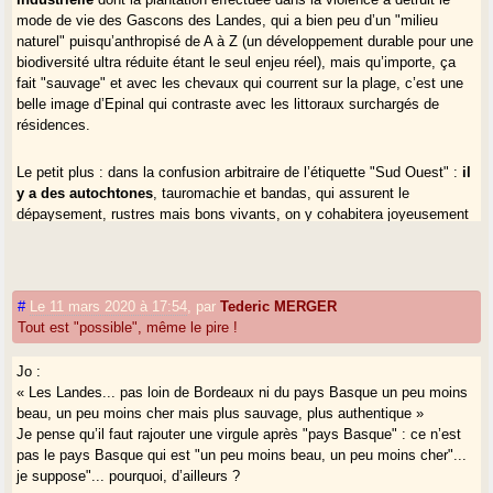
mode de vie des Gascons des Landes, qui a bien peu d’un "milieu
naturel" puisqu’anthropisé de A à Z (un développement durable pour une
biodiversité ultra réduite étant le seul enjeu réel), mais qu’importe, ça
fait "sauvage" et avec les chevaux qui courrent sur la plage, c’est une
belle image d’Epinal qui contraste avec les littoraux surchargés de
résidences.
Le petit plus : dans la confusion arbitraire de l’étiquette "Sud Ouest" :
il
y a des autochtones
, tauromachie et bandas, qui assurent le
dépaysement, rustres mais bons vivants, on y cohabitera joyeusement
dans la grande mascarade de la diversité culturelle.
Est ce un mal nécessaire afin d’assurer la vitalité économique, voir une
opportunité en tant que vitrine et source d’enjeux pour la défense du
#
Le 11 mars 2020 à 17:54
,
par
Tederic MERGER
patrimoine culturel ? Là est une autre question.
Tout est "possible", même le pire !
A titre personnel,
je n’arrive pas à passer au dessus du ton général
décrit justement par Gérard, je cite, "
les images choisies ne diffèrent
Jo :
guère de toutes celles qui, ici ou là, tentent d’accueillir des cadres
« Les Landes... pas loin de Bordeaux ni du pays Basque un peu moins
d’entreprises déjà installées ou espérées, voire des touristes en
beau, un peu moins cher mais plus sauvage, plus authentique »
mal de destination, par des images sympathiques mais assez
Je pense qu’il faut rajouter une virgule après "pays Basque" : ce n’est
convenues, il faut bien le dire."
pas le pays Basque qui est "un peu moins beau, un peu moins cher"...
je suppose"... pourquoi, d’ailleurs ?