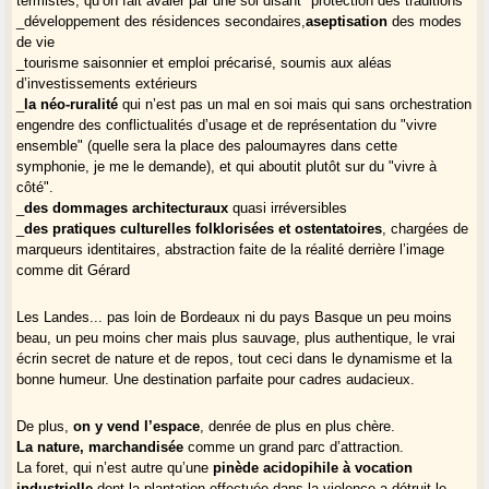
termistes, qu’on fait avaler par une soi disant "protection des traditions"
_développement des résidences secondaires,
aseptisation
des modes
de vie
_tourisme saisonnier et emploi précarisé, soumis aux aléas
d’investissements extérieurs
_
la néo-ruralité
qui n’est pas un mal en soi mais qui sans orchestration
engendre des conflictualités d’usage et de représentation du "vivre
ensemble" (quelle sera la place des paloumayres dans cette
symphonie, je me le demande), et qui aboutit plutôt sur du "vivre à
côté".
_
des dommages architecturaux
quasi irréversibles
_
des pratiques culturelles folklorisées et ostentatoires
, chargées de
marqueurs identitaires, abstraction faite de la réalité derrière l’image
comme dit Gérard
Les Landes... pas loin de Bordeaux ni du pays Basque un peu moins
beau, un peu moins cher mais plus sauvage, plus authentique, le vrai
écrin secret de nature et de repos, tout ceci dans le dynamisme et la
bonne humeur. Une destination parfaite pour cadres audacieux.
De plus,
on y vend l’espace
, denrée de plus en plus chère.
La nature, marchandisée
comme un grand parc d’attraction.
La foret, qui n’est autre qu’une
pinède acidopihile à vocation
industrielle
dont la plantation effectuée dans la violence a détruit le