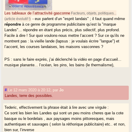
Les tableaux de l’attractivité gasconne
Facteurs, objets, politiques...
- eux parlent d’un "esprit landais" ; il faut quand même
(article évolutif !)
répondre
à ce genre de programme publicitaire qu’est la "marque
Landes"... répondre en étant plus précis, plus sélectif, plus profond.
Facile à dire ! Sur quoi voulons-nous mettre l’accent ? Sur ce qu’ils ne
montrent pas : la vieille lande (lapsus : je voulais écrire "langue") et
l’accent, les courses landaises, les maisons vasconnes ?
PS : sans le faire exprès, j’ai déclenché la vidéo en page d’accueil...
musique planante... l’océan, les pins, les bains (le thermalisme),
"Armagnac is back" (il faut que ce soit en anglais, forcément !), un
restau gastronomique...
#
Le 12 mars 2020 à 20:12
,
par
Jo
Landes, terre des possibles.
Tederic, effectivement la phrase était à lire avec une virgule :
Ce sont les bien les Landes qui sont un peu moins cheres que la cote
basque ou le bordelais , aux paysages moins pittoresques, mais
authentiques et sauvages ( selon la réthorique publicitaire) etc.. et non,
bien sur, l’inverse