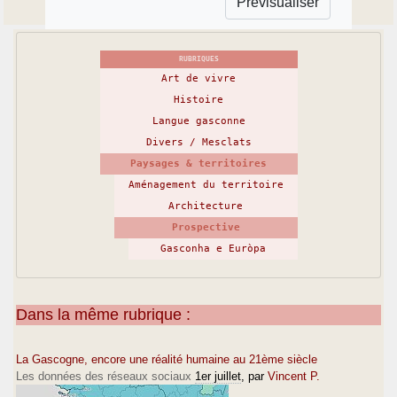
RUBRIQUES
Art de vivre
Histoire
Langue gasconne
Divers / Mesclats
Paysages & territoires
Aménagement du territoire
Architecture
Prospective
Gasconha e Euròpa
Dans la même rubrique :
La Gascogne, encore une réalité humaine au 21ème siècle
Les données des réseaux sociaux
1er juillet
, par
Vincent P.