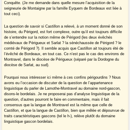
Conquête. (Je me demande dans quelle mesure l’acquisition de la
seigneurie de Montaigne par la famille Eyquem de Bordeaux est liée à
tout ceci).
La question de savoir si Castillon a relevé, à un moment donné de son
histoire, du Périgord, est fort complexe, outre qu’il est toujours difficile
de s’entendre sur la notion même de Périgord (les deux évêchés
médiévaux de Périgueux et Sarlat ? la sénéchaussée de Périgord ? le
comté de Périgord ?). Il semble acquis que Castillon ait toujours été de
l’évêché de Bordeaux, en tout cas. Ce n’est pas le cas des environs de
Montravel, dans le diocèse de Périgueux (séparé par la Dordogne du
diocèse de Sarlat, au sud).
Pourquoi nous intéresser ici même à ces confins périgourdins ? Nous
avons eu l’occasion de discuter de la question de l’appartenance
linguistique du parler de Lamothe-Montravel au domaine nord-gascon,
disons-le bordelais. Je ne proposerai pas d’analyse linguistique de la
question, d’autres pourront le faire en commentaire, mais il fait
consensus que la langue de Montravel est la même que celle de
Castillon, et que la langue de Castillon, bien que mêlée et dépourvue de
traits caractéristiques gascons (tel le h-), relève plutôt du domaine
linguistique gascon bordelais.