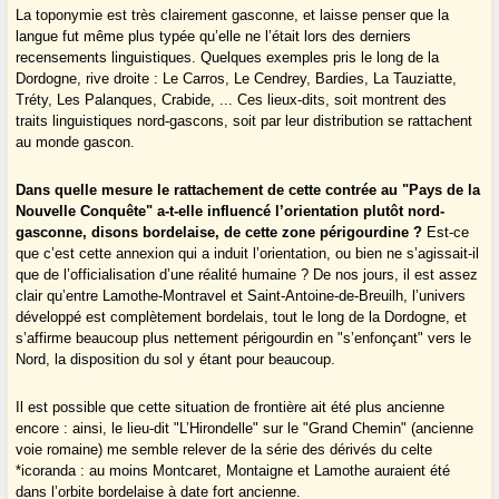
La toponymie est très clairement gasconne, et laisse penser que la
langue fut même plus typée qu’elle ne l’était lors des derniers
recensements linguistiques. Quelques exemples pris le long de la
Dordogne, rive droite : Le Carros, Le Cendrey, Bardies, La Tauziatte,
Tréty, Les Palanques, Crabide, ... Ces lieux-dits, soit montrent des
traits linguistiques nord-gascons, soit par leur distribution se rattachent
au monde gascon.
Dans quelle mesure le rattachement de cette contrée au "Pays de la
Nouvelle Conquête" a-t-elle influencé l’orientation plutôt nord-
gasconne, disons bordelaise, de cette zone périgourdine ?
Est-ce
que c’est cette annexion qui a induit l’orientation, ou bien ne s’agissait-il
que de l’officialisation d’une réalité humaine ? De nos jours, il est assez
clair qu’entre Lamothe-Montravel et Saint-Antoine-de-Breuilh, l’univers
développé est complètement bordelais, tout le long de la Dordogne, et
s’affirme beaucoup plus nettement périgourdin en "s’enfonçant" vers le
Nord, la disposition du sol y étant pour beaucoup.
Il est possible que cette situation de frontière ait été plus ancienne
encore : ainsi, le lieu-dit "L’Hirondelle" sur le "Grand Chemin" (ancienne
voie romaine) me semble relever de la série des dérivés du celte
*icoranda : au moins Montcaret, Montaigne et Lamothe auraient été
dans l’orbite bordelaise à date fort ancienne.