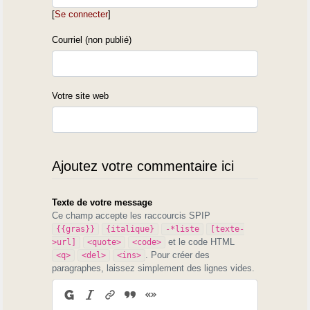
[
Se connecter
]
Courriel (non publié)
Votre site web
Ajoutez votre commentaire ici
Texte de votre message
Ce champ accepte les raccourcis SPIP
{{gras}}
{italique}
-*liste
[texte-
et le code HTML
>url]
<quote>
<code>
. Pour créer des
<q>
<del>
<ins>
paragraphes, laissez simplement des lignes vides.