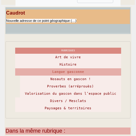
Caudrot
Nouvelle adresse de ce point géographique (…)
RUBRIQUES
Art de vivre
Histoire
Langue gasconne
Nosauts en gascon !
Proverbes (arréprouès)
Valorisation du gascon dans l’espace public
Divers / Mesclats
Paysages & territoires
Dans la même rubrique :