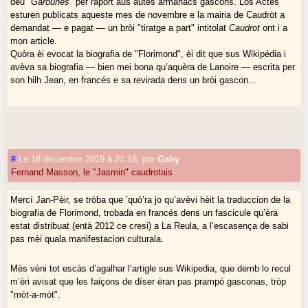
deu "
Garounés
" per rapòrt aus autes armanacs gascons. Los Actes
esturen publicats aqueste mes de novembre e la mairia de Caudròt a
demandat — e pagat — un bròi "tiratge a part" intitolat
Caudrot
ont i a
mon article.
Quòra èi evocat la biografia de "Florimond", èi dit que sus Wikipédia i
avèva sa biografia — bien mei bona qu’aquèra de Lanoire — escrita per
son hilh Jean, en francés e sa revirada dens un bròi gascon...
#
Le 18 décembre 2019 à 21:18
,
par
Gaby
Fernand Masson, le "Jasmin" caudrotais
Mercí Jan-Pèir, se tròba que ’quò’ra jo qu’avèvi hèit la traduccion de la
biografia de Florimond, trobada en francés dens un fascicule qu’èra
estat distribuat (entà 2012 ce cresi) a La Reula, a l’escasença de sabi
pas mèi quala manifestacion culturala.
Mès vèni tot escàs d’agalhar l’artigle sus Wikipedia, que demb lo recul
m’èri avisat que les faiçons de díser èran pas prampó gasconas, tròp
"mòt-a-mòt".