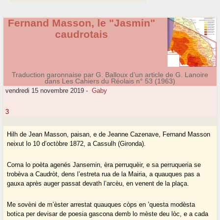
Fernand Masson, le "Jasmin"
caudrotais
Traduction garonnaise par G. Balloux d’un article de G. Lanoire
dans Les Cahiers du Réolais n° 53 (1963)
vendredi 15 novembre 2019
-
Gaby
3
Hilh de Jean Masson, paisan, e de Jeanne Cazenave, Fernand Masson
neixut lo 10 d’octòbre 1872, a Cassulh (Gironda).
Coma lo poèta agenés Jansemin, èra perruquèir, e sa perruqueria se
trobèva a Caudròt, dens l’estreta rua de la Mairia, a quauques pas a
gauxa après auger passat devath l’arcèu, en venent de la plaça.
Me sovèni de m’èster arrestat quauques còps en ’questa modèsta
botica per devisar de poesia gascona demb lo mèste deu lòc, e a cada