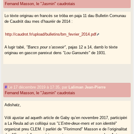
Fernand Masson, le "Jasmin" caudrotais
Lo tèxte originau en francés se tròba en paja 11 dau Bulletin Comunau
de Caudròt dau mes d’haurèir de 2014 :
http://caudrot.fr/upload/bulletins/bm_fevrier_2014.pdf
A lugir tabé,
"Bancs pour s’asseoir"
, pajas 12 a 14, damb lo tèxte
originau en gascon pareixut dens
"Lou Garounés"
de 1931.
#
Le 17 décembre 2019 à 17:35
,
par
Laliman Jean-Pierre
Fernand Masson, le "Jasmin" caudrotais
Adishatz,
Vòli ajustar ad aqueth article de Gaby qu’en novembre 2017, participèri
a La Reula ad un collòqui sus "
L’Entre-deux-mers et son identité
"
organizat preu CLEM. I parlèri de "Florimond" Masson e de l’originalitat