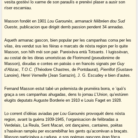
vesita gostèvi lo xarme de son paraulís e prenèvi plaser a ausir son
ríser escarniau.
Masson fondèt en 1901
Lou Garounès, armanack félibréen dou Sud
Oueste
, publicacion que dirigèt demb passion pendent 34 annadas.
Aqueth armanac gascon, bien popular per les campanhas coma per les
vilas, èra vendut sus les fèiras e marcats de nòsta region per lo quite
Masson, son hilh mèi son pair. Pareixèva entà Totsants. I lugissèvan,
au costat de les òbras umoristicas de Florimond (pseudonime de
Masson), dixudas e contes en patoàs o en francés signats per
Guy
d’Abzac
,
T.O.C.
(Théodore Chastres, de Pontdaurat),
Pierrillot
(Gustave
Lanoire),
Henri Verneille
(Jean Sarrazin), J. G. Escudey e bien d’autes.
Fernand Masson estut tabé un polemista de prumèira borra, e ’quò’s
graça a ses campanhas ahugadas, dens lo jornau
L’Union
, qu’estúren
elugits deputats Auguste Borderie en 1910 e Louis Faget en 1928.
Lo corrent d’idèias aviadas per
Lou Garounès
provoquèt dens nòsta
region, avant la guèrra 1939-1945, l’organisacion de felibradas a
Verdelais, La Reula, Sent Macari, ont dançaires, cantaires, poètas
s’hasèvan rampèu per escarrebilhar les gents qu’acorrèvan a braçats.
Masson participèva a caduna, e sos poèmas gascons èran fòrça