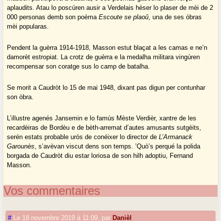
aplaudits. Atau lo poscúren ausir a Verdelais hèser lo plaser de mèi de 2
000 personas demb son poèma
Escoute se plaoû
, una de ses òbras
mèi popularas.
Pendent la guèrra 1914-1918, Masson estut blaçat a les camas e ne’n
damorèt estropiat. La crotz de guèrra e la medalha militara vingúren
recompensar son coratge sus lo camp de batalha.
Se morit a Caudròt lo 15 de mai 1948, dixant pas digun per contunhar
son òbra.
L’illustre agenés Jansemin e lo famús Mèste Verdièr, xantre de les
recardèiras de Bordèu e de bèth-arremat d’autes amusants sutgèits,
serén estats probable urós de conéixer lo director de
L’Armanack
Garounès
, s’avèvan viscut dens son temps. ’Quò’s perqué la polida
borgada de Caudròt diu estar loriosa de son hilh adoptiu, Fernand
Masson.
Vos commentaires
#
Le 18 novembre 2019 à 11:09
,
par
Danièl