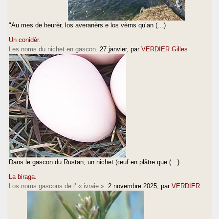
"Au mes de heurèr, los averanèrs e los vèrns qu’an (…)
Un conidèr.
Les noms du nichet en gascon.
27 janvier
, par
VERDIER Gilles
Dans le gascon du Rustan, un nichet (œuf en plâtre que (…)
La biraga.
Los noms gascons de l’ « ivraie ».
2 novembre 2025
, par
VERDIER