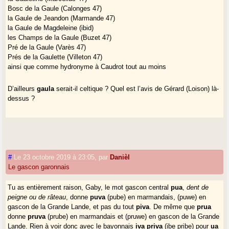
Bosc de la Gaule (Calonges 47)
la Gaule de Jeandon (Marmande 47)
la Gaule de Magdeleine (ibid)
les Champs de la Gaule (Buzet 47)
Pré de la Gaule (Varès 47)
Prés de la Gaulette (Villeton 47)
ainsi que comme hydronyme à Caudrot tout au moins
D’ailleurs
gaula
serait-il celtique ? Quel est l’avis de Gérard (Loison) là-
dessus ?
#
Le 23 octobre 2019 à 23:05
,
par
Danièl
Le gascon garonnais
Tu as entièrement raison, Gaby, le mot gascon central
pua
,
dent de
peigne ou de râteau
, donne
puva
(pube) en marmandais, (puwe) en
gascon de la Grande Lande, et pas du tout
piva
. De même que
prua
donne
pruva
(prube) en marmandais et (pruwe) en gascon de la Grande
Lande. Rien à voir donc avec le bayonnais
iva priva
(ibe pribe) pour
ua