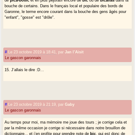
de
pica-bosic
et en plus péjoratif encore de
bic
ou de
bicanàs
dans la
bouche de certains. Dans le français local et populaire des bords de
Garonne, le terme encore courant dans la bouche des gens âgés pour
"enfant", "gosse" est "drôle".
#
Le 23 octobre 2019 à 18:41
,
par
Jan l’Aisit
Le gascon garonnais
15. J’allais le dire :D…
#
Le 23 octobre 2019 à 21:19
,
par
Gaby
Le gascon garonnais
Au temps pour moi, ma mémoire me joue des tours ; je corrige cela et
par la même occasion je corrige si nécessaire dans notre brouillon de
dictionnaire... et j’en profite pour prendre note de
bic
, qui est donc de