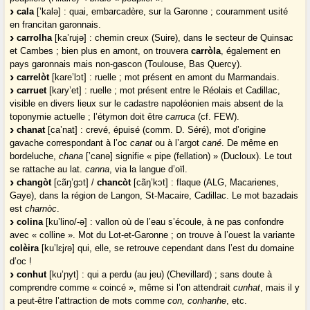
cala
[’kalə] : quai, embarcadère, sur la Garonne ; couramment usité
en francitan garonnais.
carrolha
[ka’rujə] : chemin creux (Suire), dans le secteur de Quinsac
et Cambes ; bien plus en amont, on trouvera
carròla
, également en
pays garonnais mais non-gascon (Toulouse, Bas Quercy).
carrelòt
[kare’lɔt] : ruelle ; mot présent en amont du Marmandais.
carruet
[kary’et] : ruelle ; mot présent entre le Réolais et Cadillac,
visible en divers lieux sur le cadastre napoléonien mais absent de la
toponymie actuelle ; l’étymon doit être
carruca
(cf. FEW).
chanat
[ca’nat] : crevé, épuisé (comm. D. Séré), mot d’origine
gavache correspondant à l’oc
canat
ou à l’argot
cané
. De même en
bordeluche,
chana
[’canə] signifie « pipe (fellation) » (Ducloux). Le tout
se rattache au lat.
canna
, via la langue d’oïl.
changòt
[cãŋ’gɔt] /
chancòt
[cãŋ’kɔt] : flaque (ALG, Macarienes,
Gaye), dans la région de Langon, St-Macaire, Cadillac. Le mot bazadais
est
charnòc
.
colina
[ku’lino/-ə] : vallon où de l’eau s’écoule, à ne pas confondre
avec « colline ». Mot du Lot-et-Garonne ; on trouve à l’ouest la variante
colèira
[ku’lɛjɾə] qui, elle, se retrouve cependant dans l’est du domaine
d’oc !
conhut
[ku’ɲyt] : qui a perdu (au jeu) (Chevillard) ; sans doute à
comprendre comme « coincé », même si l’on attendrait
cunhat
, mais il y
a peut-être l’attraction de mots comme
con, conhanhe
, etc.