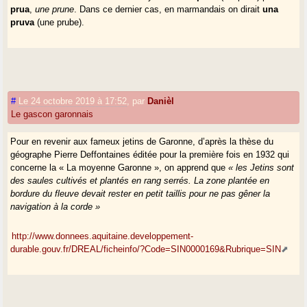
prua
,
une prune
. Dans ce dernier cas, en marmandais on dirait
una
pruva
(une prube).
#
Le 24 octobre 2019 à 17:52
,
par
Danièl
Le gascon garonnais
Pour en revenir aux fameux jetins de Garonne, d’après la thèse du
géographe Pierre Deffontaines éditée pour la première fois en 1932 qui
concerne la « La moyenne Garonne », on apprend que
« les Jetins sont
des saules cultivés et plantés en rang serrés. La zone plantée en
bordure du fleuve devait rester en petit taillis pour ne pas gêner la
navigation à la corde »
http://www.donnees.aquitaine.developpement-
durable.gouv.fr/DREAL/ficheinfo/?Code=SIN0000169&Rubrique=SIN