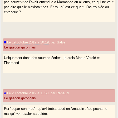
pas souvenir de l’avoir entendue à Marmande ou ailleurs, ce qui ne veut
pas dire qu’elle n’existait pas. Et toi, où est-ce que tu l’as trouvée ou
entendue ?
#
Le 19 octobre 2019 à 20:19
,
par
Gaby
Le gascon garonnais
Uniquement dans des sources écrites, je crois Meste Verdié et
Florimond.
#
Le 20 octobre 2019 à 11:50
,
par
Renaud
Le gascon garonnais
Per "popar son mau", qu’aví trobat aquò en Arnaudin : "se pochar le
maliça" => ravaler sa colère.