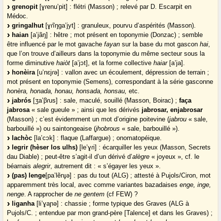
grenopit
[ɣɾenu’pit] : flétri (Masson) ; relevé par D. Escarpit en
Médoc.
gringalhut
[ɣɾĩŋga’jyt] : granuleux, pourvu d’aspérités (Masson).
haian
[a’jãŋ] : hêtre ; mot présent en toponymie (Donzac) ; semble
être influencé par le mot gavache
fayan
sur la base du mot gascon
hai
,
que l’on trouve d’ailleurs dans la toponymie du même secteur sous la
forme diminutive
haiòt
[a’jɔt], et la forme collective
haiar
[a’ja].
honèira
[u’nɛjɾə] : vallon avec un écoulement, dépression de terrain ;
mot présent en toponymie (Semens), correspondant à la série gasconne
honèra, honada, honau, honsada, honsau,
etc.
jabrós
[ʒa’βɾus] : sale, maculé, souillé (Masson, Boirac) ;
faça
jabrosa
« sale gueule » ; ainsi que les dérivés
jabrosar, enjabrosar
(Masson) ; c’est évidemment un mot d’origine poitevine (
jabrou
« sale,
barbouillé ») ou saintongeaise (
jhobrous
« sale, barbouillé »).
lachòc
[la’cɔk] : flaque (Laffargue) ; onomatopéique.
legrir (hèser los ulhs)
[le’ɣɾi] : écarquiller les yeux (Masson, Secrets
dau Diable) ; peut-être s’agit-il d’un dérivé d’
alègre
« joyeux », cf. le
béarnais
alegrir
, autrement dit : « s’égayer les yeux ».
(pas) lenge
[pa’lẽnɟə] : pas du tout (ALG) ; attesté à Pujols/Ciron, mot
apparemment très local, avec comme variantes bazadaises
enge, inge,
nenge
. A rapprocher de
ne gentem
(cf FEW) ?
liganha
[li’ɣaɲə] : chassie ; forme typique des Graves (ALG à
Pujols/C. ; entendue par mon grand-père [Talence] et dans les Graves) ;