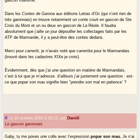
gascon maritime.
Dans les
Contes de Garona
aux éditions Letras d’Oc (qui n’ont rien de
très garonnais) on trouve notamment un conte court en gascon de Ste
Croix du Mont et un ou deux en gascon de La Réole. Il faudra
absolument que j’aille un jour dépouiller les collectages faits par les
ATP de Marmande, il y a peut-être des contes dedans.
Merci pour
carreròt
, je n’avais noté que
carreròta
pour le Marmandais
(trouvé dans les cadastres XIXe je crois).
Évidemment, dès que j’ai une question en matière de Marmandais,
c’est à toi que je m’adresse. d’ailleurs j’ai justement une question : est-
ce que
popar son mau
signifie bien "prendre son mal en patience’ ?
#
Le 19 octobre 2019 à 20:13
,
par
Danièl
Le gascon garonnais
Gaby, tu me poses une colle avec l’expression
popar son mau.
Je n’ai