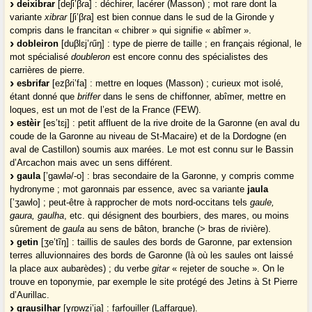
deixibrar
[deʃi’βɾa] : déchirer, lacérer (Masson) ; mot rare dont la
variante
xibrar
[ʃi’βɾa] est bien connue dans le sud de la Gironde y
compris dans le francitan « chibrer » qui signifie « abîmer ».
dobleiron
[duβlɛj’ɾűŋ] : type de pierre de taille ; en français régional, le
mot spécialisé
doubleron
est encore connu des spécialistes des
carrières de pierre.
esbrifar
[ezβɾi’fa] : mettre en loques (Masson) ; curieux mot isolé,
étant donné que
briffer
dans le sens de chiffonner, abîmer, mettre en
loques, est un mot de l’est de la France (FEW).
estèir
[es’tɛj] : petit affluent de la rive droite de la Garonne (en aval du
coude de la Garonne au niveau de St-Macaire) et de la Dordogne (en
aval de Castillon) soumis aux marées. Le mot est connu sur le Bassin
d’Arcachon mais avec un sens différent.
gaula
[’gawlə/-o] : bras secondaire de la Garonne, y compris comme
hydronyme ; mot garonnais par essence, avec sa variante
jaula
[’ʒawlo] ; peut-être à rapprocher de mots nord-occitans tels
gaule,
gaura, gaulha
, etc. qui désignent des bourbiers, des mares, ou moins
sûrement de
gaula
au sens de bâton, branche (> bras de rivière).
getin
[ʒe’tĩŋ] : taillis de saules des bords de Garonne, par extension
terres alluvionnaires des bords de Garonne (là où les saules ont laissé
la place aux aubarèdes) ; du verbe
gitar
« rejeter de souche ». On le
trouve en toponymie, par exemple le site protégé des Jetins à St Pierre
d’Aurillac.
grausilhar
[ɣɾɒwzi’ja] : farfouiller (Laffargue).