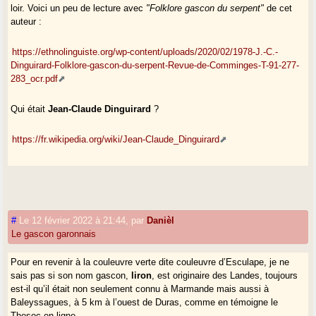
loir. Voici un peu de lecture avec
"Folklore gascon du serpent"
de cet
auteur :
https://ethnolinguiste.org/wp-content/uploads/2020/02/1978-J.-C.-
Dinguirard-Folklore-gascon-du-serpent-Revue-de-Comminges-T-91-277-
283_ocr.pdf
Qui était
Jean-Claude Dinguirard
?
https://fr.wikipedia.org/wiki/Jean-Claude_Dinguirard
#
Le 12 février 2022 à 21:44
,
par
Danièl
Le gascon garonnais
Pour en revenir à la couleuvre verte dite couleuvre d’Esculape, je ne
sais pas si son nom gascon,
liron
, est originaire des Landes, toujours
est-il qu’il était non seulement connu à Marmande mais aussi à
Baleyssagues, à 5 km à l’ouest de Duras, comme en témoigne le
Thesoc en ligne.