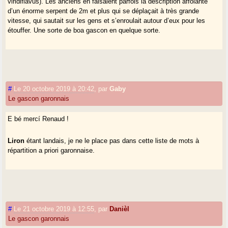
viridiflavus). Les anciens en faisaient parfois la description affolante
d’un énorme serpent de 2m et plus qui se déplaçait à très grande
vitesse, qui sautait sur les gens et s’enroulait autour d’eux pour les
étouffer. Une sorte de boa gascon en quelque sorte.
#
Le 20 octobre 2019 à 20:42
,
par
Gaby
Le gascon garonnais
E bé mercí Renaud !
Liron
étant landais, je ne le place pas dans cette liste de mots à
répartition a priori garonnaise.
#
Le 21 octobre 2019 à 12:55
,
par
Danièl
Le gascon garonnais