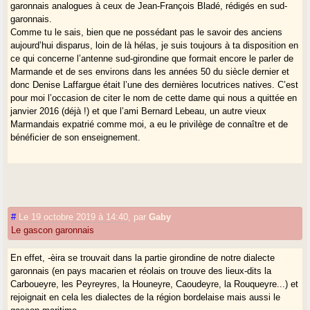
garonnais analogues à ceux de Jean-François Bladé, rédigés en sud-
garonnais.
Comme tu le sais, bien que ne possédant pas le savoir des anciens
aujourd’hui disparus, loin de là hélas, je suis toujours à ta disposition en
ce qui concerne l’antenne sud-girondine que formait encore le parler de
Marmande et de ses environs dans les années 50 du siècle dernier et
donc Denise Laffargue était l’une des dernières locutrices natives. C’est
pour moi l’occasion de citer le nom de cette dame qui nous a quittée en
janvier 2016 (déjà !) et que l’ami Bernard Lebeau, un autre vieux
Marmandais expatrié comme moi, a eu le privilège de connaître et de
bénéficier de son enseignement.
#
Le 19 octobre 2019 à 14:40
,
par
Gaby
Le gascon garonnais
En effet, -èira se trouvait dans la partie girondine de notre dialecte
garonnais (en pays macarien et réolais on trouve des lieux-dits la
Carboueyre, les Peyreyres, la Houneyre, Caoudeyre, la Rouqueyre...) et
rejoignait en cela les dialectes de la région bordelaise mais aussi le