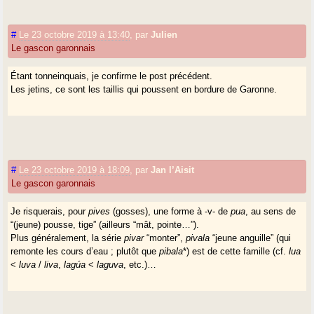
#
Le 23 octobre 2019 à 13:40
,
par
Julien
Le gascon garonnais
Étant tonneinquais, je confirme le post précédent.
Les jetins, ce sont les taillis qui poussent en bordure de Garonne.
#
Le 23 octobre 2019 à 18:09
,
par
Jan l’Aisit
Le gascon garonnais
Je risquerais, pour
pives
(gosses), une forme à -v- de
pua
, au sens de
“(jeune) pousse, tige” (ailleurs “mât, pointe…”).
Plus généralement, la série
pivar
“monter”,
pivala
“jeune anguille” (qui
remonte les cours d’eau ; plutôt que
pibala
*) est de cette famille (cf.
lua
<
luva
/
liva
,
lagúa
<
laguva
, etc.)…