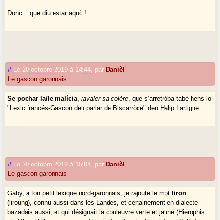
Donc... que diu estar aquò !
#
Le 20 octobre 2019 à 14:44
,
par
Danièl
Le gascon garonnais
Se pochar la/le malícia
,
ravaler sa colère
, que s’arretròba tabé hens lo
"Lexic francés-Gascon deu parlar de Biscarròce" deu Halip Lartigue.
#
Le 20 octobre 2019 à 15:04
,
par
Danièl
Le gascon garonnais
Gaby, à ton petit lexique nord-garonnais, je rajoute le mot
liron
(liroung), connu aussi dans les Landes, et certainement en dialecte
bazadais aussi, et qui désignait la couleuvre verte et jaune (Hierophis