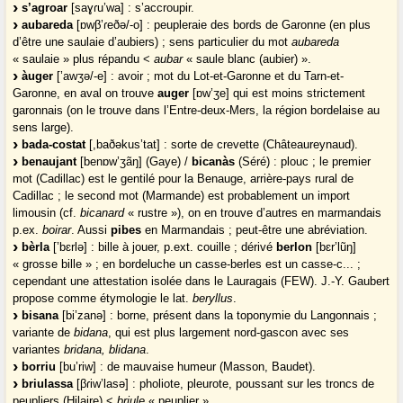
s’agroar
[saɣɾu’wa] : s’accroupir.
aubareda
[ɒwβ’ɾeðə/-o] : peupleraie des bords de Garonne (en plus
d’être une saulaie d’aubiers) ; sens particulier du mot
aubareda
« saulaie » plus répandu <
aubar
« saule blanc (aubier) ».
àuger
[’awʒə/-e] : avoir ; mot du Lot-et-Garonne et du Tarn-et-
Garonne, en aval on trouve
auger
[ɒw’ʒe] qui est moins strictement
garonnais (on le trouve dans l’Entre-deux-Mers, la région bordelaise au
sens large).
bada-costat
[,baðəkus’tat] : sorte de crevette (Châteaureynaud).
benaujant
[benɒw’ʒãŋ] (Gaye) /
bicanàs
(Séré) : plouc ; le premier
mot (Cadillac) est le gentilé pour la Benauge, arrière-pays rural de
Cadillac ; le second mot (Marmande) est probablement un import
limousin (cf.
bicanard
« rustre »), on en trouve d’autres en marmandais
p.ex.
boirar
. Aussi
pibes
en Marmandais ; peut-être une abréviation.
bèrla
[’bɛrlə] : bille à jouer, p.ext. couille ; dérivé
berlon
[bɛr’lũŋ]
« grosse bille » ; en bordeluche un casse-berles est un casse-c... ;
cependant une attestation isolée dans le Lauragais (FEW). J.-Y. Gaubert
propose comme étymologie le lat.
beryllus
.
bisana
[bi’zanə] : borne, présent dans la toponymie du Langonnais ;
variante de
bidana
, qui est plus largement nord-gascon avec ses
variantes
bridana, blidana
.
borriu
[bu’riw] : de mauvaise humeur (Masson, Baudet).
briulassa
[βɾiw’lasə] : pholiote, pleurote, poussant sur les troncs de
peupliers (Hilaire) <
briule
« peuplier ».