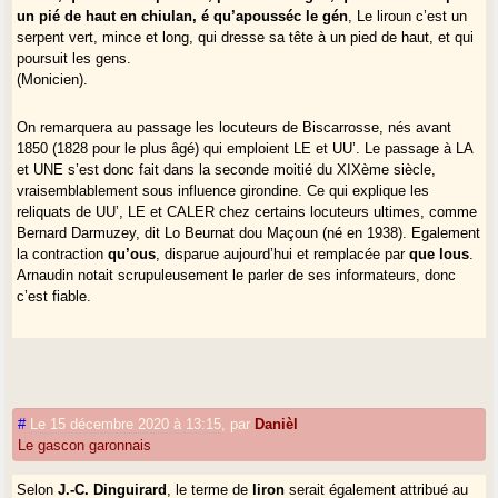
un pié de haut en chiulan, é qu’apousséc le gén
, Le liroun c’est un
serpent vert, mince et long, qui dresse sa tête à un pied de haut, et qui
poursuit les gens.
(Monicien).
On remarquera au passage les locuteurs de Biscarrosse, nés avant
1850 (1828 pour le plus âgé) qui emploient LE et UU’. Le passage à LA
et UNE s’est donc fait dans la seconde moitié du XIXème siècle,
vraisemblablement sous influence girondine. Ce qui explique les
reliquats de UU’, LE et CALER chez certains locuteurs ultimes, comme
Bernard Darmuzey, dit Lo Beurnat dou Maçoun (né en 1938). Egalement
la contraction
qu’ous
, disparue aujourd’hui et remplacée par
que lous
.
Arnaudin notait scrupuleusement le parler de ses informateurs, donc
c’est fiable.
#
Le 15 décembre 2020 à 13:15
,
par
Danièl
Le gascon garonnais
Selon
J.-C. Dinguirard
, le terme de
liron
serait également attribué au