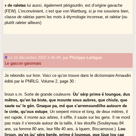
de raletas
lui aussi, également périgourdin, est d’origine gavache
(FEW). L’inconvénient, c’est que von Wartburg, si je me souviens bien,
classe
de raletas
parmi les mots à étymologie inconnue, et
raletar
(ou
plutôt
raleter
ailleurs)
#
Le 15 décembre 2020 à 06:49
,
par
Philippe Lartigue
Le gascon garonnais
Je rebondis sur liron. Voici ce qu’on trouve dans le dictionnaire Arnaudin
édité par le PNRLG. Volume 2, page 30 :
liroun s.m. Sorte de grande couleuvre.
Ùu’ sérp prime é loungue, dus
métres, qu’en ba biste, que mounte sous aubres, que chiule, que
saute su’ le gén. Gnaque pa, mé que s’arremoundilhe autourn de
le cinte, qu’ous estupe
, Un serpent mince et long, de deux mètres, il
est rapide, il monte aux arbres, il siffle, il saute sur les gens. Il ne mord
pas mais il s’enroule autour de la taille, il les étouffe (Souleyreau 84
ans, sa femme 80 ans, leur fille 40 ans, à Iquem, Biscarrosse.).
Lou
liroun, qu’es ùu’ sérp berde, prime é loungue, que lùue lou cap