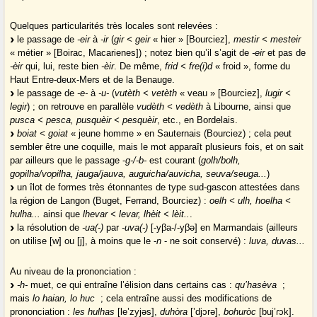
Quelques particularités très locales sont relevées :
le passage de
-eir
à
-ir
(
gir < geir
« hier » [Bourciez],
mestir < mesteir
« métier » [Boirac, Macarienes]) ; notez bien qu’il s’agit de
-eir
et pas de
-èir
qui, lui, reste bien
-èir
. De même,
frid < fre(i)d
« froid », forme du
Haut Entre-deux-Mers et de la Benauge.
le passage de
-e-
à
-u-
(
vutèth < vetèth
« veau » [Bourciez],
lugir <
legir
) ; on retrouve en parallèle
vudèth < vedèth
à Libourne, ainsi que
pusca < pesca, pusquèir < pesquèir
, etc., en Bordelais.
boiat < goiat
« jeune homme » en Sauternais (Bourciez) ; cela peut
sembler être une coquille, mais le mot apparaît plusieurs fois, et on sait
par ailleurs que le passage -
g-/-b-
est courant (
golh/bolh,
gopilha/vopilha, jauga/jauva, auguicha/auvicha, seuva/seuga...
)
un îlot de formes très étonnantes de type sud-gascon attestées dans
la région de Langon (Buget, Ferrand, Bourciez) :
oelh < ulh, hoelha <
hulha...
ainsi que
lhevar < levar, lhèit < lèit..
.
la résolution de
-ua(-)
par
-uva(-)
[-yβa-/-yβə] en Marmandais (ailleurs
on utilise [w] ou [j], à moins que le -
n
- ne soit conservé) :
luva, duvas...
Au niveau de la prononciation :
-h-
muet, ce qui entraîne l’élision dans certains cas :
qu’hasèva
;
mais
lo haian, lo huc
; cela entraîne aussi des modifications de
prononciation :
les hulhas
[le’zyjəs],
duhòra
[’djɔrə],
bohuròc
[buj’ɾɔk].