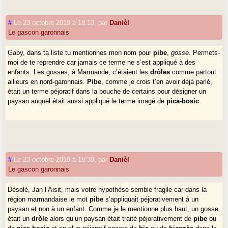
#
Le 23 octobre 2019 à 18:13
,
par
Danièl
Le gascon garonnais
Gaby, dans ta liste tu mentionnes mon nom pour
pibe
,
gosse
. Permets-
moi de te reprendre car jamais ce terme ne s’est appliqué à des
enfants. Les gosses, à Marmande, c’étaient les
dròles
comme partout
ailleurs en nord-garonnais.
Pibe
, comme je crois t’en avoir déjà parlé,
était un terme péjoratif dans la bouche de certains pour désigner un
paysan auquel était aussi appliqué le terme imagé de
pica-bosic
.
#
Le 23 octobre 2019 à 18:39
,
par
Danièl
Le gascon garonnais
Désolé, Jan l’Aisit, mais votre hypothèse semble fragile car dans la
région marmandaise le mot
pibe
s’appliquait péjorativement à un
paysan et non à un enfant. Comme je le mentionne plus haut, un gosse
était un
dròle
alors qu’un paysan était traité péjorativement de
pibe
ou