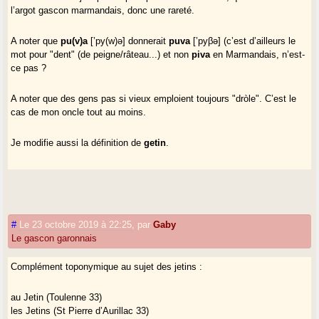
l’argot gascon marmandais, donc une rareté.
A noter que
pu(v)a
[’py(w)ə] donnerait
puva
[’pyβə] (c’est d’ailleurs le
mot pour "dent" (de peigne/râteau...) et non
piva
en Marmandais, n’est-
ce pas ?
A noter que des gens pas si vieux emploient toujours "dròle". C’est le
cas de mon oncle tout au moins.
Je modifie aussi la définition de
getin
.
#
Le 23 octobre 2019 à 22:25
,
par
Gaby
Le gascon garonnais
Complément toponymique au sujet des jetins :
au Jetin (Toulenne 33)
les Jetins (St Pierre d’Aurillac 33)