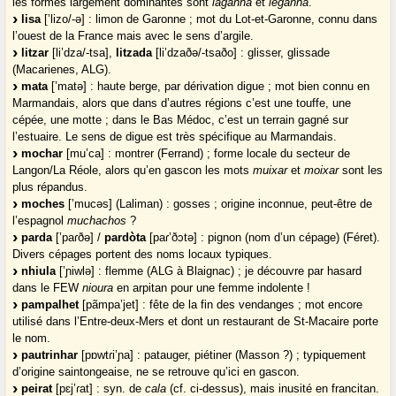
les formes largement dominantes sont
laganha
et
leganha
.
lisa
[’lizo/-ə] : limon de Garonne ; mot du Lot-et-Garonne, connu dans
l’ouest de la France mais avec le sens d’argile.
litzar
[li’dza/-tsa],
litzada
[li’dzaðə/-tsaðo] : glisser, glissade
(Macarienes, ALG).
mata
[’matə] : haute berge, par dérivation digue ; mot bien connu en
Marmandais, alors que dans d’autres régions c’est une touffe, une
cépée, une motte ; dans le Bas Médoc, c’est un terrain gagné sur
l’estuaire. Le sens de digue est très spécifique au Marmandais.
mochar
[mu’ca] : montrer (Ferrand) ; forme locale du secteur de
Langon/La Réole, alors qu’en gascon les mots
muixar
et
moixar
sont les
plus répandus.
moches
[’mucəs] (Laliman) : gosses ; origine inconnue, peut-être de
l’espagnol
muchachos
?
parda
[’paɾðə] /
pardòta
[paɾ’ðɔtə] : pignon (nom d’un cépage) (Féret).
Divers cépages portent des noms locaux typiques.
nhiula
[’ɲiwlə] : flemme (ALG à Blaignac) ; je découvre par hasard
dans le FEW
nioura
en arpitan pour une femme indolente !
pampalhet
[pãmpa’jet] : fête de la fin des vendanges ; mot encore
utilisé dans l’Entre-deux-Mers et dont un restaurant de St-Macaire porte
le nom.
pautrinhar
[pɒwtɾi’ɲa] : patauger, piétiner (Masson ?) ; typiquement
d’origine saintongeaise, ne se retrouve qu’ici en gascon.
peirat
[pɛj’ɾat] : syn. de
cala
(cf. ci-dessus), mais inusité en francitan.