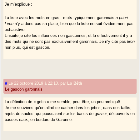
Je m’explique :
La liste avec les mots en gras : mots typiquement garonnais
a priori
.
Liron
n’y a donc pas sa place, bien que la liste ne soit évidemment pas
exhaustive.
Ensuite je cite les influences non gasconnes, et là effectivement il y a
des mots qui ne sont pas exclusivement garonnais. Je n’y cite pas
liron
non plus, qui est gascon.
#
Le 22 octobre 2019 à 22:10
,
par
Lo Bèth
Le gascon garonnais
La définition de « getin » me semble, peut-être, un peu ambiguë.
Je me souviens qu’on allait se cacher dans les jetins, dans ces taillis,
rejets de saules, qui poussaient sur les bancs de gravier, découverts en
basses eaux, en bordure de Garonne.