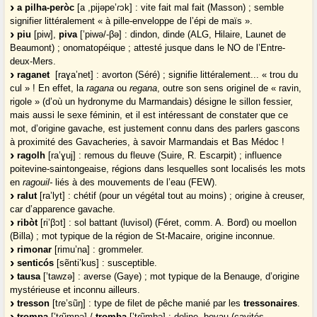
a pilha-peròc
[a ,pijəpe’ɾɔk] : vite fait mal fait (Masson) ; semble
signifier littéralement « à pille-enveloppe de l’épi de maïs ».
piu
[piw],
piva
[’piwə/-βə] : dindon, dinde (ALG, Hilaire, Launet de
Beaumont) ; onomatopéique ; attesté jusque dans le NO de l’Entre-
deux-Mers.
raganet
[raɣa’net] : avorton (Séré) ; signifie littéralement... « trou du
cul » ! En effet, la
ragana
ou
regana
, outre son sens originel de « ravin,
rigole » (d’où un hydronyme du Marmandais) désigne le sillon fessier,
mais aussi le sexe féminin, et il est intéressant de constater que ce
mot, d’origine gavache, est justement connu dans des parlers gascons
à proximité des Gavacheries, à savoir Marmandais et Bas Médoc !
ragolh
[ra’ɣuj] : remous du fleuve (Suire, R. Escarpit) ; influence
poitevine-saintongeaise, régions dans lesquelles sont localisés les mots
en
ragouil-
liés à des mouvements de l’eau (FEW).
ralut
[ra’lyt] : chétif (pour un végétal tout au moins) ; origine à creuser,
car d’apparence gavache.
ribòt
[ri’βɔt] : sol battant (luvisol) (Féret, comm. A. Bord) ou moellon
(Billa) ; mot typique de la région de St-Macaire, origine inconnue.
rimonar
[rimu’na] : grommeler.
senticós
[sẽnti’kus] : susceptible.
tausa
[’tawzə] : averse (Gaye) ; mot typique de la Benauge, d’origine
mystérieuse et inconnu ailleurs.
tresson
[tɾe’sũŋ] : type de filet de pêche manié par les
tressonaires
.
trompa
[’tɾũmpə] /
tromba
[’tɾũmbə] : doline, boyau (cavités