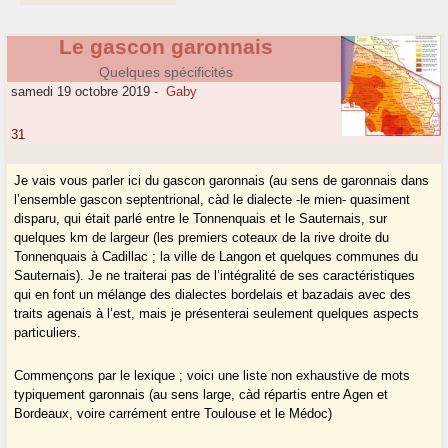
Le gascon garonnais
Quelques spécificités
samedi 19 octobre 2019
-
Gaby
31
Je vais vous parler ici du gascon garonnais (au sens de garonnais dans
l’ensemble gascon septentrional, càd le dialecte -le mien- quasiment
disparu, qui était parlé entre le Tonnenquais et le Sauternais, sur
quelques km de largeur (les premiers coteaux de la rive droite du
Tonnenquais à Cadillac ; la ville de Langon et quelques communes du
Sauternais). Je ne traiterai pas de l’intégralité de ses caractéristiques
qui en font un mélange des dialectes bordelais et bazadais avec des
traits agenais à l’est, mais je présenterai seulement quelques aspects
particuliers.
Commençons par le lexique ; voici une liste non exhaustive de mots
typiquement garonnais (au sens large, càd répartis entre Agen et
Bordeaux, voire carrément entre Toulouse et le Médoc)