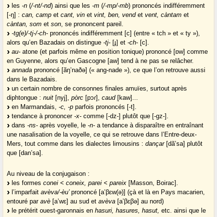
les
-n
(
/-nt/-nd
) ainsi que les
-m
(
/-mp/-mb
) prononcés indifféremment
[-ŋ] :
can, camp
et
cant, vin
et
vint, ben, vend
et
vent, càntam
et
càntan, som
et
son
, se prononcent pareil.
-tg(e)/-tj-/-ch-
prononcés indifféremment [c] (entre « tch » et « ty »),
alors qu’en Bazadais on distingue
-tj
- [ɟ] et
-ch
- [c].
au-
atone (et parfois même en position tonique) prononcé [ɒw] comme
en Guyenne, alors qu’en Gascogne [aw] tend à ne pas se relâcher.
annada
prononcé [ãŋ’naðə] (« ang-nade »), ce que l’on retrouve aussi
dans le Bazadais.
un certain nombre de consonnes finales amuïes, surtout après
diphtongue :
nuit
[nyj],
pòrc
[pɔɾ],
caud
[kaw]...
en Marmandais,
-c, -p
parfois prononcés [-t].
tendance à prononcer
-x-
comme [-dz-] plutôt que [-gz-].
dans
-ns-
après voyelle, le
-n-
a tendance à disparaître en entraînant
une nasalisation de la voyelle, ce qui se retrouve dans l’Entre-deux-
Mers, tout comme dans les dialectes limousins :
dançar
[dã’sa] plutôt
que [dan’sa].
Au niveau de la conjugaison :
les formes
conei < coneix, parei < pareix
[Masson, Boirac].
l’imparfait
avèva/-èu’
prononcé [a’βɛw(ə)] (çà et là en Pays macarien,
entouré par
avè
[a’wɛ] au sud et
avèva
[a’βɛβə] au nord)
le prétérit ouest-garonnais en
hasuri, hasures, hasut,
etc. ainsi que le