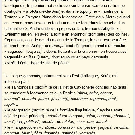
karstiques) ; le premier mot se trouve sur la base Karsteau (« trompe
d’Artigolle » à St-André-du-Bois) et dans le toponyme « moulin de la
Trompe » à Faleyras (donc dans le centre de l’Entre-deux-Mers) ; quand
au second, nous l’avons entendu une seule fois, dans la bouche d’un
habitant de St-André-du-Bois à propos de la « trompe d’Artigolle ».
Evidemment en lien avec la forme en entonnoir (trompette) des dolines.
Cependant, dans le cas du moulin de la Trompe, le sens est peut-être
différent car en Ariège, une
trompa
peut désigner le canal d’un moulin.
vagassèir
[baɣa’sɛj] : débris flottant sur la Garonne ; on trouve aussi
vagassièr
en Bas Quercy, donc toujours en pays garonnais.
viròl
[bi’ɾɔl] : type de filet de pêche.
Le lexique garonnais, notamment vers l’est (Laffargue, Séré), est
influencé par :
le saintongeais (proximité de la Petite Gavacherie dont les habitants
se rendaient à Marmande et à La Réole :
(a)lisa, balòt, chanat,
chauma*, coçarda, jabrós, javassa(r), pautrinhar, ragana/raganet,
ragolh...
le périgourdin (proximité de la frontière linguistique, Seyches étant
déjà de parler périgord) :
arlòt/arlotar, bergaud, boirar, cabòrna, chauma*,
faure*, jau, patilhós*, picadís, de raletas, sinar, tran, xabròt...
le « languedocien » :
aboriu, borrasson, campèstre, çaquelà, se clinar,
empenat, faure*, fièra, fraunhós, patilhós*, vormelós...