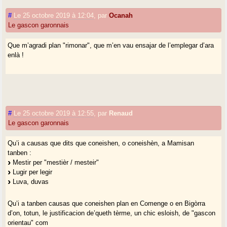
#
Le 25 octobre 2019 à 12:04
,
par
Ocanah
Le gascon garonnais
Que m’agradi plan "rimonar", que m’en vau ensajar de l’emplegar d’ara
enlà !
#
Le 25 octobre 2019 à 12:55
,
par
Renaud
Le gascon garonnais
Qu’i a causas que dits que coneishen, o coneishèn, a Mamisan
tanben :
Mestir per "mestièr / mesteir"
Lugir per legir
Luva, duvas
Qu’i a tanben causas que coneishen plan en Comenge o en Bigòrra
d’on, totun, le justificacion de’queth tèrme, un chic esloish, de "gascon
orientau" com