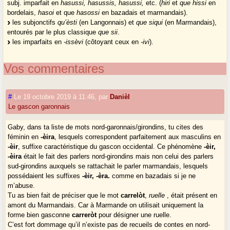
subj. imparfait en
hasussi, hasussis, hasussi,
etc. (
hiri
et
que hissi
en
bordelais,
hasoi
et que
hasossi
en bazadais et marmandais).
les subjonctifs
qu’èsti
(en Langonnais) et
que siqui
(en Marmandais),
entourés par le plus classique
que sii
.
les imparfaits en
-issèvi
(côtoyant ceux en
-ivi
).
Vos commentaires
#
Le 19 octobre 2019 à 11:46
,
par
Danièl
Le gascon garonnais
Gaby, dans ta liste de mots nord-garonnais/girondins, tu cites des
féminin en
-èira
, lesquels correspondent parfaitement aux masculins en
-èir
, suffixe caractéristique du gascon occidental. Ce phénomène
-èir,
-èira
était le fait des parlers nord-girondins mais non celui des parlers
sud-girondins auxquels se rattachait le parler marmandais, lesquels
possédaient les suffixes
-èir, -èra.
comme en bazadais si je ne
m’abuse.
Tu as bien fait de préciser que le mot
carrelòt
,
ruelle
, était présent en
amont du Marmandais. Car à Marmande on utilisait uniquement la
forme bien gasconne
carreròt
pour désigner une ruelle.
C’est fort dommage qu’il n’existe pas de recueils de contes en nord-