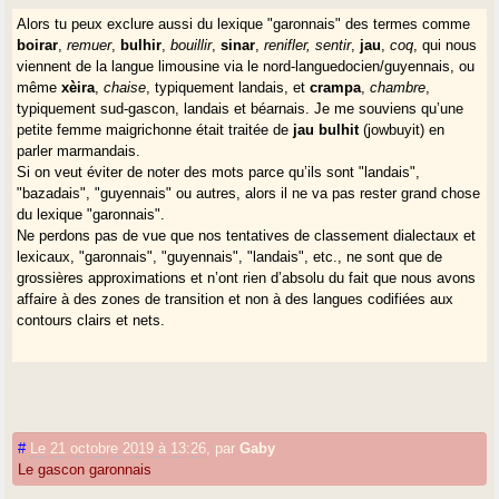
Alors tu peux exclure aussi du lexique "garonnais" des termes comme
boirar
,
remuer
,
bulhir
,
bouillir
,
sinar
,
renifler, sentir
,
jau
,
coq
, qui nous
viennent de la langue limousine via le nord-languedocien/guyennais, ou
même
xèira
,
chaise
, typiquement landais, et
crampa
,
chambre
,
typiquement sud-gascon, landais et béarnais. Je me souviens qu’une
petite femme maigrichonne était traitée de
jau bulhit
(jowbuyit) en
parler marmandais.
Si on veut éviter de noter des mots parce qu’ils sont "landais",
"bazadais", "guyennais" ou autres, alors il ne va pas rester grand chose
du lexique "garonnais".
Ne perdons pas de vue que nos tentatives de classement dialectaux et
lexicaux, "garonnais", "guyennais", "landais", etc., ne sont que de
grossières approximations et n’ont rien d’absolu du fait que nous avons
affaire à des zones de transition et non à des langues codifiées aux
contours clairs et nets.
#
Le 21 octobre 2019 à 13:26
,
par
Gaby
Le gascon garonnais