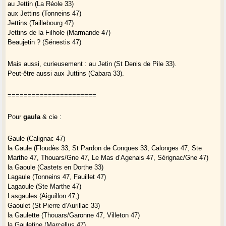
au Jettin (La Réole 33)
aux Jettins (Tonneins 47)
Jettins (Taillebourg 47)
Jettins de la Filhole (Marmande 47)
Beaujetin ? (Sénestis 47)
Mais aussi, curieusement : au Jetin (St Denis de Pile 33).
Peut-être aussi aux Juttins (Cabara 33).
======================
Pour
gaula
& cie :
Gaule (Calignac 47)
la Gaule (Floudès 33, St Pardon de Conques 33, Calonges 47, Ste
Marthe 47, Thouars/Gne 47, Le Mas d’Agenais 47, Sérignac/Gne 47)
la Gaoule (Castets en Dorthe 33)
Lagaule (Tonneins 47, Fauillet 47)
Lagaoule (Ste Marthe 47)
Lasgaules (Aiguillon 47,)
Gaoulet (St Pierre d’Aurillac 33)
la Gaulette (Thouars/Garonne 47, Villeton 47)
la Gauletine (Marcellus 47)