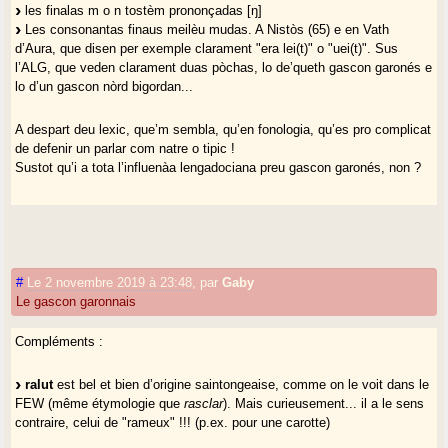
les finalas m o n tostèm prononçadas [ŋ]
Les consonantas finaus meilèu mudas. A Nistòs (65) e en Vath
d’Aura, que disen per exemple clarament "era lei(t)" o "uei(t)". Sus
l’ALG, que veden clarament duas pòchas, lo de’queth gascon garonés e
lo d’un gascon nòrd bigordan...
A despart deu lexic, que’m sembla, qu’en fonologia, qu’es pro complicat
de defenir un parlar com natre o tipic !
Sustot qu’i a tota l’influenàa lengadociana preu gascon garonés, non ?
#
Le 2 novembre 2019 à 23:48
,
par
Gaby
Le gascon garonnais
Compléments :
ralut
est bel et bien d’origine saintongeaise, comme on le voit dans le
FEW (même étymologie que
rasclar
). Mais curieusement... il a le sens
contraire, celui de "rameux" !!! (p.ex. pour une carotte)