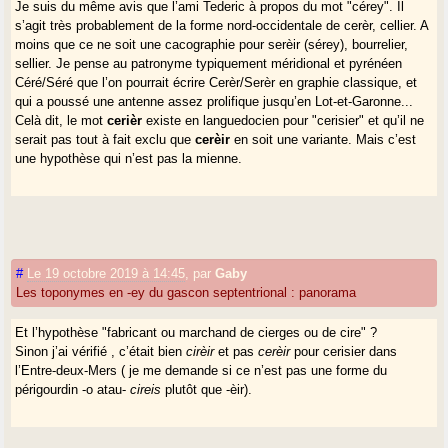
Je suis du même avis que l’ami Tederic à propos du mot "cérey". Il
s’agit très probablement de la forme nord-occidentale de cerèr, cellier. A
moins que ce ne soit une cacographie pour serèir (sérey), bourrelier,
sellier. Je pense au patronyme typiquement méridional et pyrénéen
Céré/Séré que l’on pourrait écrire Cerèr/Serèr en graphie classique, et
qui a poussé une antenne assez prolifique jusqu’en Lot-et-Garonne...
Celà dit, le mot
cerièr
existe en languedocien pour "cerisier" et qu’il ne
serait pas tout à fait exclu que
cerèir
en soit une variante. Mais c’est
une hypothèse qui n’est pas la mienne.
#
Le 19 octobre 2019 à 14:45
,
par
Gaby
Les toponymes en -ey du gascon septentrional : panorama
Et l’hypothèse "fabricant ou marchand de cierges ou de cire" ?
Sinon j’ai vérifié , c’était bien
cirèir
et pas
cerèir
pour cerisier dans
l’Entre-deux-Mers ( je me demande si ce n’est pas une forme du
périgourdin -o atau-
cireis
plutôt que -èir).