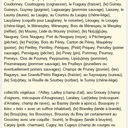
Coudonney, Coudougney (cognassier), le Fraguey (fraisier), (le) Guiney,
Guineys, Guyney (guignier), Lagouargey (pommier sauvage), Laourey, le
Laurey (laurier), au Laugey, au Courtiou du Laugey (chêne-liège),
Lauylaney (coquille pour Lauglaney, le noisetier), Léougey, le Liougey
(chêne-liège), le Ménespley, Ménespey, Bois de Ménespey, le Mespley
(néflier), (le) Mourey, Lède du Mourey (mûrier), (le) No(u)g(u)ey,
Nauguey, Gros Nouguey, Port du Nouguey (noyer), à Pécherguey
(pêcher), (le) Per(r)ey, Bois du Pérey, Canton de Pérey, Maupérey
(poirier), (le) Périlley, Perrilley, Périquey, (Petit) Priquey, Perrulley (poirier
sauvage), Perséguey (pêcher), (le) Piney (pin), Pommey, Poumey,
Pomeys, Clos de Poumey, Peypoumey, Lipo(u)mey (pommier),
Pouméraquey (pommier sauvage), les Pruilleys (prunelliers ou
éventuellement poiriers sauvages), Champs de Pruney (prunier), (les)
Ragueys, aux Grands/Petits Ragueys (fraisier), au Sayouquey (sureau),
(le) So(u)rbey, la Rouille de Sourbey (sorbier), le Surrey (chêne-liège).
collectifs végétaux : l’Ailley, Lailley (champ d’ail), aou Gnouey (champ
d’oignons, mécoupure d’Aougnouey), Larabey, Lar(r)ebey (mécoupure
d’Arrabey, champ de raves), au Bastey (lande à ajoncs), Bousquey (<
bòsc
« bois » avec un suffixe inhabituel), (le) Brandey (lande à brande),
(le) Brou(s)tey, les Brousteys, Broustey du Brey (et certainement au
Groustey avec une coquille : fourré), le Bruguey (lande à bruyère),
Carpey (prob. charmaie), Cugey, les Cugeys (champ de courges ou