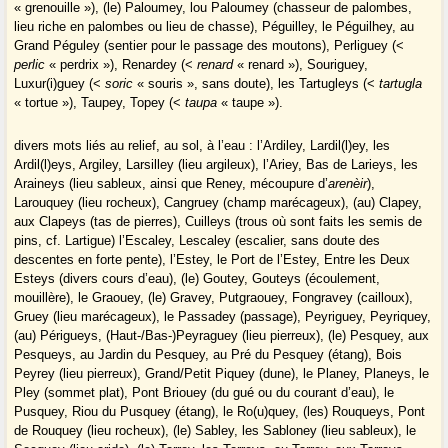
« grenouille »), (le) Paloumey, lou Paloumey (chasseur de palombes,
lieu riche en palombes ou lieu de chasse), Péguilley, le Péguilhey, au
Grand Péguley (sentier pour le passage des moutons), Perliguey (<
perlic
« perdrix »), Renardey (<
renard
« renard »), Souriguey,
Luxur(i)guey (<
soric
« souris », sans doute), les Tartugleys (<
tartugla
« tortue »), Taupey, Topey (<
taupa
« taupe »).
divers mots liés au relief, au sol, à l’eau : l’Ardiley, Lardil(l)ey, les
Ardil(l)eys, Argiley, Larsilley (lieu argileux), l’Ariey, Bas de Larieys, les
Araineys (lieu sableux, ainsi que Reney, mécoupure d’
arenèir
),
Larouquey (lieu rocheux), Cangruey (champ marécageux), (au) Clapey,
aux Clapeys (tas de pierres), Cuilleys (trous où sont faits les semis de
pins, cf. Lartigue) l’Escaley, Lescaley (escalier, sans doute des
descentes en forte pente), l’Estey, le Port de l’Estey, Entre les Deux
Esteys (divers cours d’eau), (le) Goutey, Gouteys (écoulement,
mouillère), le Graouey, (le) Gravey, Putgraouey, Fongravey (cailloux),
Gruey (lieu marécageux), le Passadey (passage), Peyriguey, Peyriquey,
(au) Périgueys, (Haut-/Bas-)Peyraguey (lieu pierreux), (le) Pesquey, aux
Pesqueys, au Jardin du Pesquey, au Pré du Pesquey (étang), Bois
Peyrey (lieu pierreux), Grand/Petit Piquey (dune), le Planey, Planeys, le
Pley (sommet plat), Pont Briouey (du gué ou du courant d’eau), le
Pusquey, Riou du Pusquey (étang), le Ro(u)quey, (les) Rouqueys, Pont
de Rouquey (lieu rocheux), (le) Sabley, les Sabloney (lieu sableux), le