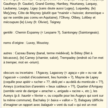
Gautheys (fr. Gautier), Grand Gontey, Harribey, Hourtaney, Larquey,
Laubaney, Laugey, Ligey (sans doute aussi Lugey), Luquedey, (le)
Me(y)ney, Côte de Meyney (plutôt que *
mainèir
« huissier, domestique »
qui ne semble pas connu en Aquitaine), l’Olivey, Olibey, Lolibey et
mécoupure (le) Livey (fr. Olivier), Teigney
gentilé : Chemin Esparrey (< Lesparre ?), Saintongey (Saintongeais).
noms d’origine : Luxey, Moustey.
autres : Cazeau Baney (banal, terme médiéval), le Bétey (filet à
bécasses), (le) Carney (charnier, saloir), Trempadey (endroit où l’on met
à tremper, mot en
-orium
).
obscurs ou incertains : l’Agacey, Lagassey (<
agaça
« pie » ou var. de
l’agassèr
« conduit d’écoulement, lieu humide » ?), Mayne de Lapey
(coquille pour
apièir
« rucher » ??,
delà pei
« au-delà du monticule » ??),
Arneys (contraction d’
arenèirs
« lieux sableux » ??), Quartier d’Arriguey
(semble venir de
darrigar
« arracher »,
arrigada
« racine », etc.), les
Aureys (p.ê.
haurèir
« février », ou coquille pour les Augeys qui sont sur
la même commune), Bachaley (<
baixa
« vallon » ?), Balaguey (difficile
d’imaginer un rapport avec
balaguèr
« vent du sud » qui est un mot