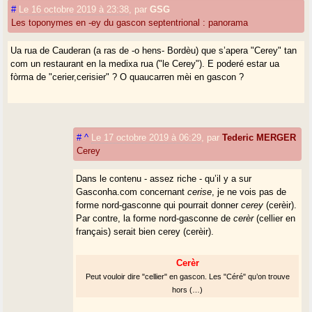
#
Le 16 octobre 2019 à 23:38
,
par
GSG
Les toponymes en -ey du gascon septentrional : panorama
Ua rua de Cauderan (a ras de -o hens- Bordèu) que s’apera "Cerey" tan
com un restaurant en la medixa rua ("le Cerey"). E poderé estar ua
fòrma de "cerier,cerisier" ? O quaucarren mèi en gascon ?
#
^
Le 17 octobre 2019 à 06:29
,
par
Tederic MERGER
Cerey
Dans le contenu - assez riche - qu’il y a sur
Gasconha.com concernant
cerise
, je ne vois pas de
forme nord-gasconne qui pourrait donner
cerey
(cerèir).
Par contre, la forme nord-gasconne de
cerèr
(cellier en
français) serait bien cerey (cerèir).
Cerèr
Peut vouloir dire "cellier" en gascon. Les "Céré" qu’on trouve
hors (…)