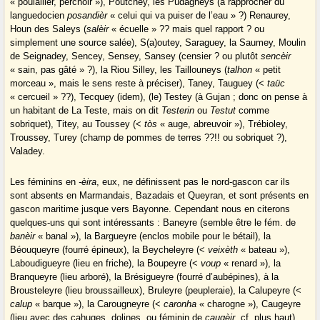
« poulailler, perchoir »), Poutchey, les Pudagneys (à rapprocher du
languedocien
posandièr
« celui qui va puiser de l’eau » ?) Renaurey,
Houn des Saleys (
salèir
« écuelle » ?? mais quel rapport ? ou
simplement une source salée), S(a)outey, Saraguey, la Saumey, Moulin
de Seignadey, Sencey, Sensey, Sansey (censier ? ou plutôt
sencèir
« sain, pas gâté » ?), la Riou Silley, les Taillouneys (
talhon
« petit
morceau », mais le sens reste à préciser), Taney, Tauguey (<
taüc
« cercueil » ??), Tecquey (idem), (le) Testey (à Gujan ; donc on pense à
un habitant de La Teste, mais on dit
Testerin
ou
Testut
comme
sobriquet), Titey, au Toussey (<
tòs
« auge, abreuvoir »), Trébioley,
Troussey, Turey (champ de pommes de terres ??!! ou sobriquet ?),
Valadey.
Les féminins en
-èira
, eux, ne définissent pas le nord-gascon car ils
sont absents en Marmandais, Bazadais et Queyran, et sont présents en
gascon maritime jusque vers Bayonne. Cependant nous en citerons
quelques-uns qui sont intéressants : Baneyre (semble être le fém. de
banèir
« banal »), la Bargueyre (enclos mobile pour le bétail), la
Béouqueyre (fourré épineux), la Beycheleyre (<
veixèth
« bateau »),
Laboudigueyre (lieu en friche), la Boupeyre (<
voup
« renard »), la
Branqueyre (lieu arboré), la Brésigueyre (fourré d’aubépines), à la
Brousteleyre (lieu broussailleux), Bruleyre (peupleraie), la Calupeyre (<
calup
« barque »), la Carougneyre (<
caronha
« charogne »), Caugeyre
(lieu avec des cahuges, dolines, ou féminin de
caugèir
, cf. plus haut),