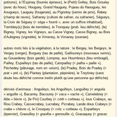
potirons), à l’Espiney (fourrés épineux), le (Petit) Gréley, Bois Grouley
(avec du houx), Houguey, Grand Hauguey, Pujeau du Haouguey, les
Aougueys, Lauguey (fougeraie), au Pignotey (semis de pins), Rabey
(champ de raves), Safraney (culture de safran, ou safranier), Ségueys,
la Croix de Séguey (<
sèga
« fourré », avec un suffixe inhabituel),
Trembley(s) (bois de trembles), le Tronquey (prob. lieu défriché), (le)
Bigney, Vigney, les Vigneys, au Casse Vigney, Casse Bigney, au Bois
d’Aubigney (vignoble), le Vimeney, le Vimaney (oseraie).
autres mots liés à la végétation, à la nature : le Bergey, les Bergeys, le
Vergey (verger), Burguey (tas de paille), Gaillouneys (nouveaux semis),
au Gouarderey (bois gardé), Lomprey, aux Houmbreys (lieu ombragé),
Pailley, Espailleys (tas de paille), Campailley (<
palha
« paille »),
Péchedey (pâturage, nom en
-orium
), (le) Pradey, Bois de Pradey (<
prat
« pré »), (le) Plantey (plantation, pépinière), le Treytiney (sans
doute lieu défriché comme
treitin
plutôt qu’une personne qui défriche).
dérivés d’animaux : Anguileys, les Anguilleys, Languilley (<
anguila
« anguille »), Bacarrey, Bacourey (<
vaca
« vache »), Camelebrey (<
lèbe
« lièvre »), (le Pin) Courbey (<
còrb
« corbeau »), lous Crabeys, au
Riou Crabey, Cassecrabey, Lucrabey, Picrabey, Lande dous Crabeys (<
craba
« chèvre »), le Crouquey (<
cròc
« corbeau »), Esparbeys
(épervier), Graouilley (<
graolha
« grenouille »), Grasaquey (<
grasac