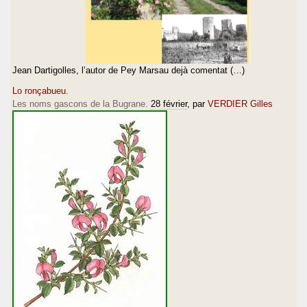
Jean Dartigolles, l’autor de Pey Marsau dejà comentat (…)
Lo ronçabueu.
Les noms gascons de la Bugrane.
28 février
, par
VERDIER Gilles