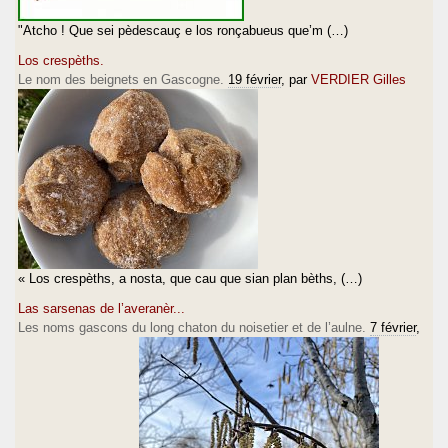
"Atcho ! Que sei pèdescauç e los ronçabueus que’m (…)
Los crespèths.
Le nom des beignets en Gascogne.
19 février
, par
VERDIER Gilles
« Los crespèths, a nosta, que cau que sian plan bèths, (…)
Las sarsenas de l’averanèr...
Les noms gascons du long chaton du noisetier et de l’aulne.
7 février
,