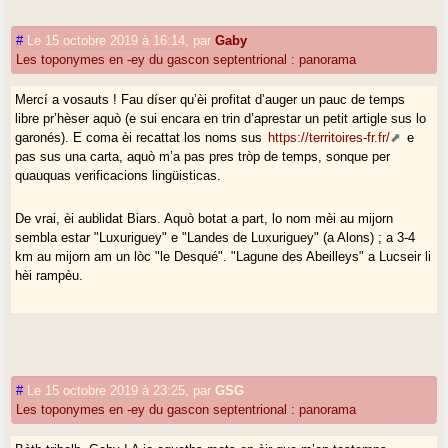
#
Le 15 octobre 2019 à 16:14
,
par
Gaby
Les toponymes en -ey du gascon septentrional : panorama
Mercí a vosauts ! Fau díser qu’èi profitat d’auger un pauc de temps
libre pr’hèser aquò (e sui encara en trin d’aprestar un petit artigle sus lo
garonés). E coma èi recattat los noms sus
https://territoires-fr.fr/
e
pas sus una carta, aquò m’a pas pres tròp de temps, sonque per
quauquas verificacions lingüisticas.
De vrai, èi aublidat Biars. Aquò botat a part, lo nom mèi au mijorn
sembla estar "Luxuriguey" e "Landes de Luxuriguey" (a Alons) ; a 3-4
km au mijorn am un lòc "le Desqué". "Lagune des Abeilleys" a Lucseir li
hèi rampèu.
#
Le 15 octobre 2019 à 23:25
,
par
GSG
Les toponymes en -ey du gascon septentrional : panorama