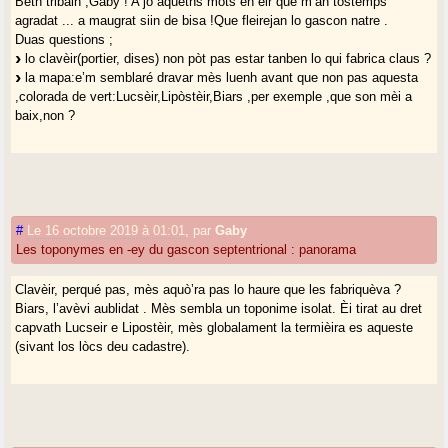
Bèth tribalh ,Gaby ! A jo aqueths mots en èir que m’an tostemps
agradat ... a maugrat siin de bisa !Que fleirejan lo gascon natre .
Duas questions ;
lo clavèir(portier, dises) non pòt pas estar tanben lo qui fabrica claus ?
la mapa:e’m semblaré dravar mès luenh avant que non pas aquesta
,colorada de vert:Lucsèir,Lipòstèir,Biars ,per exemple ,que son mèi a
baix,non ?
#
Le 16 octobre 2019 à 01:01
,
par
Gaby
Les toponymes en -ey du gascon septentrional : panorama
Clavèir, perqué pas, mès aquò’ra pas lo haure que les fabriquèva ?
Biars, l’avèvi aublidat . Mès sembla un toponime isolat. Èi tirat au dret
capvath Lucseir e Lipostèir, mès globalament la termièira es aqueste
(sivant los lòcs deu cadastre).