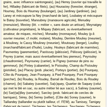
grains, avec influence saintongeais), (au) Herrey (ouvrier qui travaille le
fer), Hilladey (fabricant de filets), (au) Hourastey (forestier, étranger),
Hourney, Bois du Hourney (boulanger), (au) Jardiney (jardinier), (au)
Laney et mécoupure la Ney (marchand de lain), Loubatey et mécoupure
le Batey (louvetier), Manoubrey (manœuvre agricole), Menudey
(menuisier), Mestey (litt. « métier », sans doute un artisan), Meynatgey
(cultivateur propriétaire), le Miquey (fabricant, ou éventuellement
amateur, de miques, miches), Monadey (monnayeur), Mouley (p.ê.
ouvrier meunier, cf
molèr, molaire
), Mouliey, Derrière Mouliey (meunier),
à Mouliney, le Cassy Mouliney (meunier), Moutouey (berger), Louilley
(marchand/fabricant d’huile), Louley, Houleys (fabricant de marmites),
Pasmentey (parementier), Pastissey (pâtissier), Pélissey (pélissier), le
Peyrey (carrier, mais aussi éventuellement lieu pierreux), Peyrouley
(chaudronnier), Peyrouney (carrier), le Pigney (semeur de pins ou
gemmeur), (le) Pintey (cabaretier), le Pistouley, Champ du Pistouley
(pistolier), (au) Placey (prob. placier), Porteys (portier), (le) Pourquey,
Côte du Pourquey, Jean Pourquey, à Pied Pourquey, Pont Pourquey
(porcher), (le) Roudey, la Roudey, Barrail de Roudey, Bois du Roudey
(charron), (le) Sabatey (savetier), Sa(c)quey, Quartier de Saquey (celui
qui met le blé en sac, ou autre métier lié aux sacs), à Saliney (saunier),
(le) Sar(r)a(i)lley (serrurier), Sarcley (prob. fabricant de cercles de
barriques), Sérey, (le) Serrey (sellier), (Côte de) Soney (saunier), le
Taillandey (taillandier ou plutôt tailleur, cf. FEW), au Tamisey, Tamigey
(fabricant de tamis), Técheney, les Técheneys, Teycheney, Ticheneys