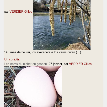
par
VERDIER Gilles
"Au mes de heurèr, los averanèrs e los vèrns qu’an (…)
Un conidèr.
Les noms du nichet en gascon.
27 janvier
, par
VERDIER Gilles