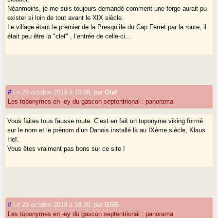
Néanmoins, je me suis toujours demandé comment une forge aurait pu
exister si loin de tout avant le XIX siècle.
Le village étant le premier de la Presqu’île du Cap Ferret par la route, il
était peu être la "clef" , l’entrée de celle-ci...
#
Le 29 octobre 2019 à 18:08
,
par
Olaf
Les toponymes en -ey du gascon septentrional : panorama
Vous faites tous fausse route. C’est en fait un toponyme viking formé
sur le nom et le prénom d’un Danois installé là au IXème siècle, Klaus
Heï.
Vous êtes vraiment pas bons sur ce site !
#
Le 29 octobre 2019 à 18:30
,
par
GSG
Les toponymes en -ey du gascon septentrional : panorama