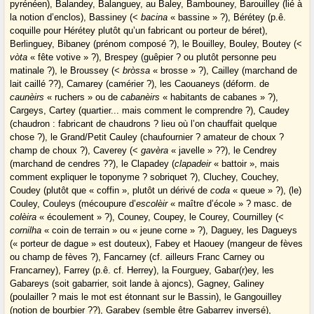
pyrénéen), Balandey, Balanguey, au Baley, Bambouney, Barouilley (lié à
la notion d’enclos), Bassiney (<
bacina
« bassine » ?), Bérétey (p.ê.
coquille pour Hérétey plutôt qu’un fabricant ou porteur de béret),
Berlinguey, Bibaney (prénom composé ?), le Bouilley, Bouley, Boutey (<
vòta
« fête votive » ?), Brespey (guêpier ? ou plutôt personne peu
matinale ?), le Broussey (<
bròssa
« brosse » ?), Cailley (marchand de
lait caillé ??), Camarey (camérier ?), les Caouaneys (déform. de
caunèirs
« ruchers » ou de
cabanèirs
« habitants de cabanes » ?),
Cargeys, Cartey (quartier... mais comment le comprendre ?), Caudey
(chaudron : fabricant de chaudrons ? lieu où l’on chauffait quelque
chose ?), le Grand/Petit Cauley (chaufournier ? amateur de choux ?
champ de choux ?), Caverey (<
gavèra
« javelle » ??), le Cendrey
(marchand de cendres ??), le Clapadey (
clapadeir
« battoir », mais
comment expliquer le toponyme ? sobriquet ?), Cluchey, Couchey,
Coudey (plutôt que « coffin », plutôt un dérivé de
coda
« queue » ?), (le)
Couley, Couleys (mécoupure d’
escolèir
« maître d’école » ? masc. de
colèira
« écoulement » ?), Couney, Coupey, le Courey, Cournilley (<
cornilha
« coin de terrain » ou « jeune corne » ?), Daguey, les Dagueys
(« porteur de dague » est douteux), Fabey et Haouey (mangeur de fèves
ou champ de fèves ?), Fancarney (cf. ailleurs Franc Carney ou
Francarney), Farrey (p.ê. cf. Herrey), la Fourguey, Gabar(r)ey, les
Gabareys (soit gabarrier, soit lande à ajoncs), Gagney, Galiney
(poulailler ? mais le mot est étonnant sur le Bassin), le Gangouilley
(notion de bourbier ??), Garabey (semble être Gabarrey inversé),