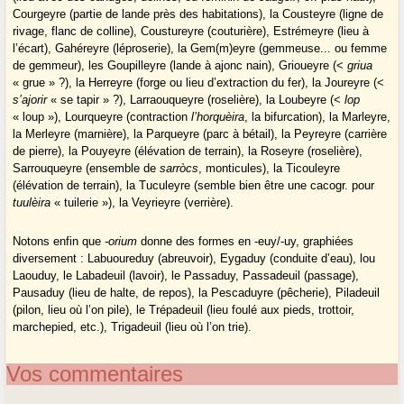
Courgeyre (partie de lande près des habitations), la Cousteyre (ligne de
rivage, flanc de colline), Coustureyre (couturière), Estrémeyre (lieu à
l’écart), Gahéreyre (léproserie), la Gem(m)eyre (gemmeuse... ou femme
de gemmeur), les Goupilleyre (lande à ajonc nain), Grioueyre (<
griua
« grue » ?), la Herreyre (forge ou lieu d’extraction du fer), la Joureyre (<
s’ajorir
« se tapir » ?), Larraouqueyre (roselière), la Loubeyre (<
lop
« loup »), Lourqueyre (contraction
l’horquèira
, la bifurcation), la Marleyre,
la Merleyre (marnière), la Parqueyre (parc à bétail), la Peyreyre (carrière
de pierre), la Pouyeyre (élévation de terrain), la Roseyre (roselière),
Sarrouqueyre (ensemble de
sarròcs
, monticules), la Ticouleyre
(élévation de terrain), la Tuculeyre (semble bien être une cacogr. pour
tuulèira
« tuilerie »), la Veyrieyre (verrière).
Notons enfin que
-orium
donne des formes en -euy/-uy, graphiées
diversement : Labuoureduy (abreuvoir), Eygaduy (conduite d’eau), lou
Laouduy, le Labadeuil (lavoir), le Passaduy, Passadeuil (passage),
Pausaduy (lieu de halte, de repos), la Pescaduyre (pêcherie), Piladeuil
(pilon, lieu où l’on pile), le Trépadeuil (lieu foulé aux pieds, trottoir,
marchepied, etc.), Trigadeuil (lieu où l’on trie).
Vos commentaires