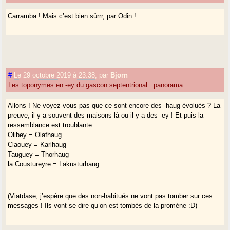
Carramba ! Mais c’est bien sûrrr, par Odin !
#
Le 29 octobre 2019 à 23:38
,
par
Bjorn
Les toponymes en -ey du gascon septentrional : panorama
Allons ! Ne voyez-vous pas que ce sont encore des -haug évolués ? La
preuve, il y a souvent des maisons là ou il y a des -ey ! Et puis la
ressemblance est troublante :
Olibey = Olafhaug
Claouey = Karlhaug
Tauguey = Thorhaug
la Coustureyre = Lakusturhaug
...
(Viatdase, j’espère que des non-habitués ne vont pas tomber sur ces
messages ! Ils vont se dire qu’on est tombés de la promène :D)