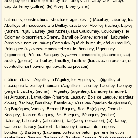
Secquey (lieu aride), (le) Terrey, les Terreys, au Tarrey, aux Tarreys,
Cap du Terrey (colline), (le) Vivey, Bibey (vivier).
bâtiments, constructions, structures agricoles : (l’)Abeilley, Labeilley, les
Abeilleys et mécoupure à la Beilley, Craste de l’Abeilley (rucher), Lapiey
(rucher), Pujau Cauney (des ruches), (au) Couloumey, Couloumeys, le
Colomey (pigeonnier), xGraney, Barrail de Graney (grenier), Laburadey
(abreuvoir, nom en
-orium
) Gamouley (gué de la meule, càd du moulin),
Palanquey (<
palanca
« passerelle »), le Pigeoney, Pigeonney
(pigeonnier), Prés du Planquey (<
planca
« passerelle, planche »), (au)
Souley (grenier), le Truilley, Treuilley, Treilleys (lieu avec un pressoir, ou
éventuellement ouvrier qui travaille au pressoir).
métiers, états : l’Aiguilley, à l’Aguley, les Aguilieys, La(i)guilley et
mécoupure la Guilley (fabricant d’aiguilles), Laouilley, Laouliey, Laouyey
(berger), Larchey (archer), l’Argentey (argentier), Larmurey (armurier),
les Arroudeys, Larrou(d)ey (charron), Lauquey, Bois de Lauquey (gardeur
d’oies), Bacibey, Bassibey, Bassiouey, Vassivey (gardien de génisses),
(le) Ba(c)quey, Vaquey, Bernard Baquey, Bois Ba(c)quey, Fond de
Bacquey, Jean de Bacquey, Pas Bacquey, Pébaquey (vacher),
Balestey, Labalestey (arbalétrier), Bar(r)adey (terrassier), (le) Barbey,
Canton du Barbey (barbier), Bartouquey (fabricant de tampons,
bondes...), Bastoney (bâtonnier, porteur de bâton, p.ê. une fonction