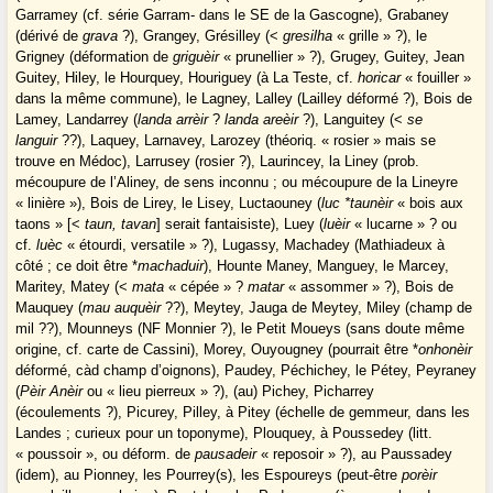
Garramey (cf. série Garram- dans le SE de la Gascogne), Grabaney
(dérivé de
grava
?), Grangey, Grésilley (<
gresilha
« grille » ?), le
Grigney (déformation de
griguèir
« prunellier » ?), Grugey, Guitey, Jean
Guitey, Hiley, le Hourquey, Houriguey (à La Teste, cf.
horicar
« fouiller »
dans la même commune), le Lagney, Lalley (Lailley déformé ?), Bois de
Lamey, Landarrey (
landa arrèir
?
landa areèir
?), Languitey (<
se
languir
??), Laquey, Larnavey, Larozey (théoriq. « rosier » mais se
trouve en Médoc), Larrusey (rosier ?), Laurincey, la Liney (prob.
mécoupure de l’Aliney, de sens inconnu ; ou mécoupure de la Lineyre
« linière »), Bois de Lirey, le Lisey, Luctaouney (
luc *taunèir
« bois aux
taons » [<
taun, tavan
] serait fantaisiste), Luey (
luèir
« lucarne » ? ou
cf.
luèc
« étourdi, versatile » ?), Lugassy, Machadey (Mathiadeux à
côté ; ce doit être *
machaduir
), Hounte Maney, Manguey, le Marcey,
Maritey, Matey (<
mata
« cépée » ?
matar
« assommer » ?), Bois de
Mauquey (
mau auquèir
??), Meytey, Jauga de Meytey, Miley (champ de
mil ??), Mounneys (NF Monnier ?), le Petit Moueys (sans doute même
origine, cf. carte de Cassini), Morey, Ouyougney (pourrait être *
onhonèir
déformé, càd champ d’oignons), Paudey, Péchichey, le Pétey, Peyraney
(
Pèir Anèir
ou « lieu pierreux » ?), (au) Pichey, Picharrey
(écoulements ?), Picurey, Pilley, à Pitey (échelle de gemmeur, dans les
Landes ; curieux pour un toponyme), Plouquey, à Poussedey (litt.
« poussoir », ou déform. de
pausadeir
« reposoir » ?), au Paussadey
(idem), au Pionney, les Pourrey(s), les Espoureys (peut-être
porèir