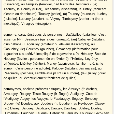
(tisserand), au Templey (templier, càd biens des Templiers), (le)
Téouley, le Tiouley (tuilier), Tessendey (tisserand), le Tintey (fabricant
d’encre ou de teinture), Toupiey (potier), (à) Tourney (tourneur), Luchey
(huissier), Lusurey (usurier), au Veyrey, Tirebeyrey (verrier ; « tire- »
inexpliqué), Vinagrey (vinaigrier).
surnoms, caractéristiques de personnes : Bat(t)ailley (batailleur, c’est
aussi un NF), Bessouey (qui a des jumeaux), (au) Cabaney (habitant
d’un cabane), Cagouilley (amateur ou éleveur d’escargots), au
Gaouchey, (le) Gauchey (gaucher), Gavachey (déformation pour
« gaucher » ou dérivé inexpliqué de « gavache » ?), Héourey, Bois de
Héourey (février : personne née en février ?), l’Hérétey, Leyrétey,
L(h)érétey, Lhéritey (héritier), Maney (apprivoisé, familier ; p.ê. ici le
surnom d’une personne adroite), Paludey (habitant des marais), au
Pesquetey (pêcheur, semble être plutôt un surnom), (le) Quilley (jouer
de quilles, ou éventuellement fabricant de quilles).
patronymes, anciens prénoms : Arquey, les Arqueys (fr. Archer),
Arroutgey, Rougey, Teste-Rougey (fr. Roger), Audiguey, Côte de
l’Audiguey, Augey, les Augeys, le Pasdaugey, Béguey, Benquey,
Biguey, (le) Boudey, aux Boudeys (fr. Boudier), au Peybouey. Clavey,
(au) Daney, Darquey, Daudigey, Daugey, Daulibey, Dolibey, Douley,
Dumengey, Fauchey, Fauquey, Détour de Fauquey, Fouquey, Ga(o)utey,