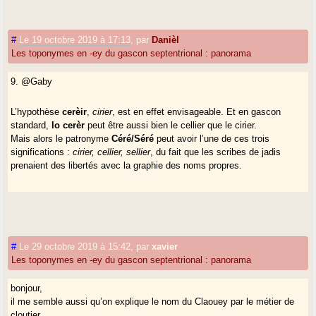
#
Le 19 octobre 2019 à 17:13
,
par
Danièl
Les toponymes en -ey du gascon septentrional : panorama
9. @Gaby
L’hypothèse
cerèir
,
cirier
, est en effet envisageable. Et en gascon
standard,
lo cerèr
peut être aussi bien le cellier que le cirier.
Mais alors le patronyme
Céré/Séré
peut avoir l’une de ces trois
significations :
cirier, cellier, sellier
, du fait que les scribes de jadis
prenaient des libertés avec la graphie des noms propres.
#
Le 29 octobre 2019 à 15:42
,
par
xavier
Les toponymes en -ey du gascon septentrional : panorama
bonjour,
il me semble aussi qu’on explique le nom du Claouey par le métier de
cloutier.