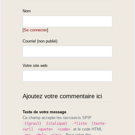
Nom
[
Se connecter
]
Courriel (non publié)
Votre site web
Ajoutez votre commentaire ici
Texte de votre message
Ce champ accepte les raccourcis SPIP
{{gras}}
{italique}
-*liste
[texte-
et le code HTML
>url]
<quote>
<code>
. Pour créer des
<q>
<del>
<ins>