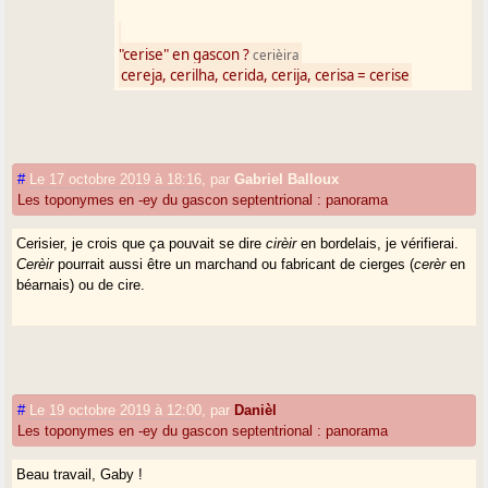
"cerise" en gascon ?
cerièira
cereja, cerilha, cerida, cerija, cerisa = cerise
#
Le 17 octobre 2019 à 18:16
,
par
Gabriel Balloux
Les toponymes en -ey du gascon septentrional : panorama
Cerisier, je crois que ça pouvait se dire
cirèir
en bordelais, je vérifierai.
Cerèir
pourrait aussi être un marchand ou fabricant de cierges (
cerèr
en
béarnais) ou de cire.
#
Le 19 octobre 2019 à 12:00
,
par
Danièl
Les toponymes en -ey du gascon septentrional : panorama
Beau travail, Gaby !