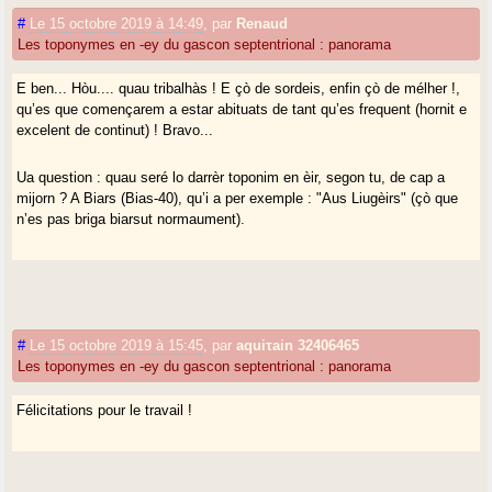
#
Le 15 octobre 2019 à 14:49
,
par
Renaud
Les toponymes en -ey du gascon septentrional : panorama
E ben... Hòu.... quau tribalhàs ! E çò de sordeis, enfin çò de mélher !,
qu’es que començarem a estar abituats de tant qu’es frequent (hornit e
excelent de continut) ! Bravo...
Ua question : quau seré lo darrèr toponim en èir, segon tu, de cap a
mijorn ? A Biars (Bias-40), qu’i a per exemple : "Aus Liugèirs" (çò que
n’es pas briga biarsut normaument).
#
Le 15 octobre 2019 à 15:45
,
par
aquiτain 32406465
Les toponymes en -ey du gascon septentrional : panorama
Félicitations pour le travail !