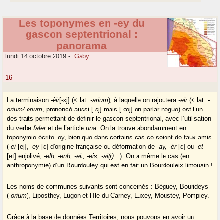
Les toponymes en -ey du
gascon septentrional :
panorama
lundi 14 octobre 2019
-
Gaby
16
La terminaison
-èir
[-ɛj] (< lat.
-arium
), à laquelle on rajoutera
-eir
(< lat.
-
orium/-erium
, prononcé aussi [-ɛj] mais [-œj] en parlar negue) est l’un
des traits permettant de définir le gascon septentrional, avec l’utilisation
du verbe
faler
et de l’article
una
. On la trouve abondamment en
toponymie écrite -ey, bien que dans certains cas ce soient de faux amis
(-
ei
[ej],
-ey
[ɛ] d’origine française ou déformation de
-ay, -èr
[ɛ] ou
-et
[et] enjolivé,
-elh, -enh, -eit, -eis, -ai(r)
...). On a même le cas (en
anthroponymie) d’un Bourdouley qui est en fait un Bourdouleix limousin !
Les noms de communes suivants sont concernés : Béguey, Bourideys
(
-orium
), Liposthey, Lugon-et-l’Ile-du-Carney, Luxey, Moustey, Pompiey.
Grâce à la base de données Territoires, nous pouvons en avoir un