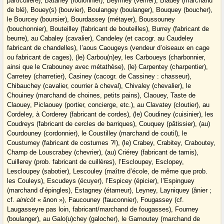
particulière), Bataney (foulonnier), Beyriney (verrier), Bladey (marchand
de blé), Bouey(s) (bouvier), Boulangey (boulanger), Bouquey (boucher),
le Bourcey (boursier), Bourdassey (métayer), Boussouney
(bouchonnier), Bouteilley (fabricant de bouteilles), Burrey (fabricant de
beurre), au Cabaley (cavalier), Candeley (et cacogr. au Caudeley
fabricant de chandelles), l’aous Caougeys (vendeur d’oiseaux en cage
ou fabricant de cages), (le) Carbou(n)ey, les Carboueys (charbonnier,
ainsi que le Crabouney avec métathèse), (le) Carpentey (charpentier),
Carretey (charretier), Casiney (cacogr. de Cassiney : chasseur),
Chibauchey (cavalier, courrier à cheval), Chivaley (chevalier), le
Chouiney (marchand de choines, petits pains), Claouey, Taste de
Claouey, Piclaouey (portier, concierge, etc.), au Clavatey (cloutier), au
Cordeley, à Corderey (fabricant de cordes), (le) Coudiney (cuisinier), les
Coudreys (fabricant de cercles de barriques), Couquey (pâtissier), (au)
Courdouney (cordonnier), le Coustilley (marchand de coutil), le
Coustumey (fabricant de costumes ?!), (le) Crabey, Crabitey, Craboutey,
Champ de Louscrabey (chevrier), (au) Criérey (fabricant de tamis),
Cuillerey (prob. fabricant de cuillères), l’Escloupey, Esclopey,
Lescloupey (sabotier), Lescouley (maître d’école, de même que prob.
les Couleys), Escudeys (écuyer), l’Espicey (épicier), l’Espinguey
(marchand d’épingles), Estagney (étameur), Leyney, Layniquey (ânier ;
cf.
ainicòt
« ânon »), Faucouney (fauconnier), Fougassey (cf.
Laugasseyre pas loin, fabricant/marchand de fougasses), Fourney
(boulanger), au Galo(u)chey (galocher), le Garnoutey (marchand de