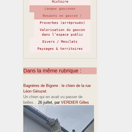
Histoire
Langue gasconne
Nosauts en gascon !
Proverbes (arréprouès)
Valorisation du gascon
dans l’espace public
Divers / Mesclats
Paysages & territoires
Dans la même rubrique :
Bagnères de Bigorre : le chien de la rue
Léon Géruzet.
Un chien qui en avait vu passer de
belles...
26 juillet
, par
VERDIER Gilles