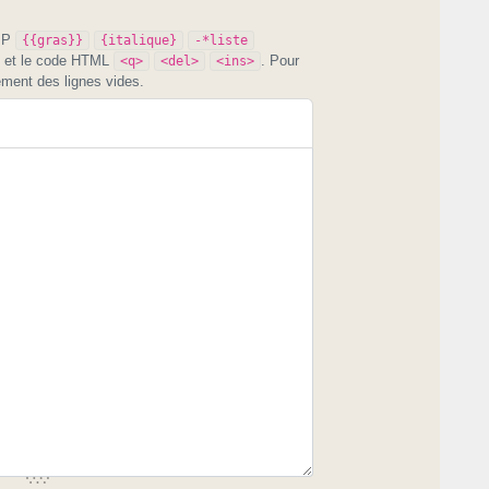
PIP
{{gras}}
{italique}
-*liste
et le code HTML
. Pour
<q>
<del>
<ins>
ement des lignes vides.