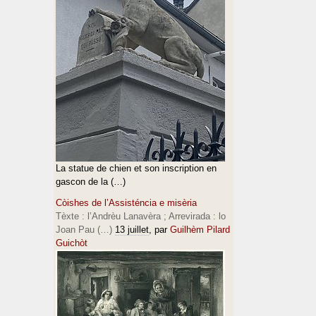
La statue de chien et son inscription en
gascon de la (…)
Còishes de l’Assisténcia e misèria
Tèxte : l’Andrèu Lanavèra ; Arrevirada : lo
Joan Pau (…)
13 juillet
, par
Guilhèm Pilard
Guichòt