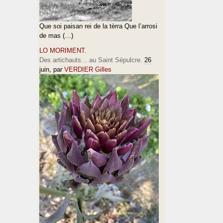
Que soi paisan rei de la tèrra Que l’arrosi
de mas (…)
LO MORIMENT.
Des artichauts... au Saint Sépulcre.
26
juin
, par
VERDIER Gilles