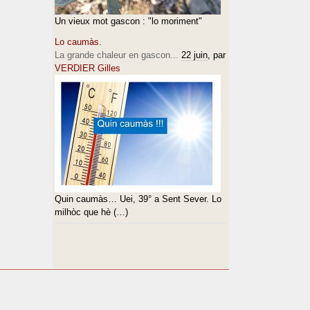
Un vieux mot gascon : "lo moriment"
Lo caumàs.
La grande chaleur en gascon...
22 juin
, par
VERDIER Gilles
Quin caumàs… Uei, 39° a Sent Sever. Lo
milhòc que hè (…)