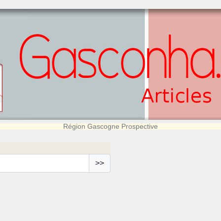
Région Gascogne Prospective
>>