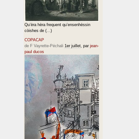
Qu’èra hèra frequent qu’ensenhèssin
còishes de (…)
COPACAP
de F Vayrette-Péchali
1er juillet
, par
jean-
paul ducos