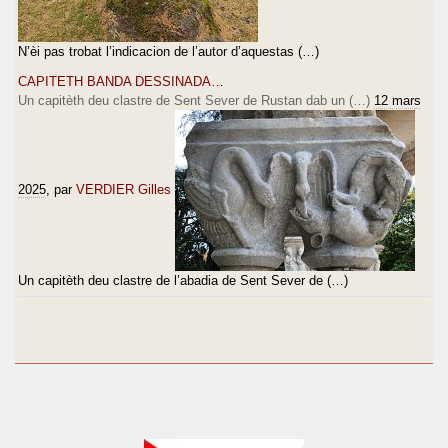
N’èi pas trobat l’indicacion de l’autor d’aquestas (…)
CAPITETH BANDA DESSINADA…
Un capitèth deu clastre de Sent Sever de Rustan dab un (…)
12 mars
2025
, par
VERDIER Gilles
Un capitèth deu clastre de l’abadia de Sent Sever de (…)