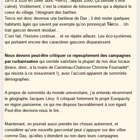
1975 à 1035 en 1999, donc +69%) ; depuis 2000, ça semble s’être
calmé). Visiblement, c’est la création de lotissements qui a déplacé le
coeur du village, l’éloignant des barthes.
Tercis est donc devenue une banlieue de Dax ; il doit rester quelques
habitants âgés qui savent par exemple qu’on prononçait
Tèr
cis... Un
trait gascon devient résiduel...
C’est fait, l’histoire continue... et se répète ailleurs. Les éco-systèmes
qui portaient encore des caractères gascons disparaissent.
Nous devons peut-être critiquer ce repeuplement des campagnes
par rurbanisation
qui semble satisfaire la plupart de nos élus locaux
(bravo, donc, à la maire de Castelnau-Chalosse Christine Fournadet*,
qui résiste à ce mouvement !), avec l’accord apparent de sommités
démographes.
A propos de sommités du monde universitaire, j’ai entendu récemment
le géographe Jacques Lévy. Il critiquait fortement le projet Europacity
en région parisienne, ce qui me dispose favorablement à son égard.
Peut-être devrions-nous le lire...
Maintenant, on pourrait aussi prendre les choses autrement, et
considérer qu’une nouvelle
gasconitat
peut s’appuyer sur des villes
comme Dax, qu’elles s’étendent ou non dans leurs campagnes