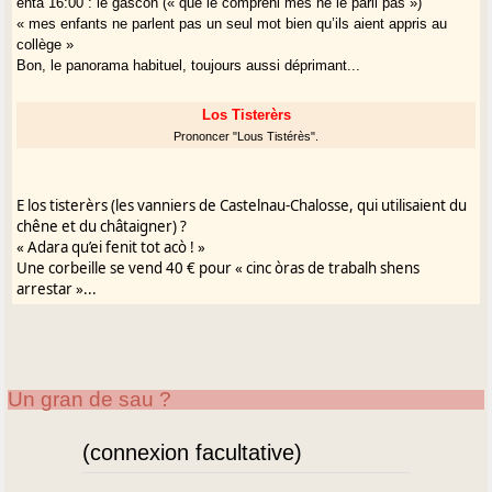
entà 16:00 : le gascon (« que le compreni mès ne le parli pas »)
« mes enfants ne parlent pas un seul mot bien qu’ils aient appris au
collège »
Bon, le panorama habituel, toujours aussi déprimant...
Los Tisterèrs
Prononcer "Lous Tistérès".
E los tisterèrs (les vanniers de Castelnau-Chalosse, qui utilisaient du
chêne et du châtaigner) ?
« Adara qu’ei fenit tot acò ! »
Une corbeille se vend 40 € pour « cinc òras de trabalh shens
arrestar »...
Un gran de sau ?
(connexion facultative)