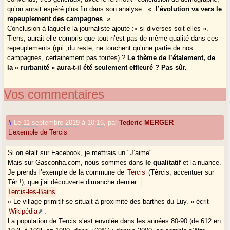
qu’on aurait espéré plus fin dans son analyse : «
l’évolution va vers le
repeuplement des campagnes
».
Conclusion à laquelle la journaliste ajoute :« si diverses soit elles ».
Tiens, aurait-elle compris que tout n’est pas de même qualité dans ces
repeuplements (qui ,du reste, ne touchent qu’une partie de nos
campagnes, certainement pas toutes) ?
Le thème de l’étalement, de
la « rurbanité » aura-t-il été seulement effleuré ? Pas sûr.
Vos commentaires
#
Le 11 septembre 2019 à 10:16
,
par
Tederic MERGER
L’exemple de Tercis
Si on était sur Facebook, je mettrais un "J’aime".
Mais sur Gasconha.com, nous sommes dans
le qualitatif
et la nuance.
Je prends l’exemple de la commune de
Tercis
(
Tèr
cis, accentuer sur
Tèr !), que j’ai découverte dimanche dernier :
Tercis-les-Bains
« Le village primitif se situait à proximité des barthes du Luy. » écrit
Wikipédia
.
La population de Tercis s’est envolée dans les années 80-90 (de 612 en