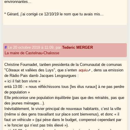
environnantes...
* Gérard, j’ai corrigé ce 12/10/19 le nom que tu avais mis...
#
Le 20 octobre 2019 à 11:09
,
par
Tederic MERGER
La maire de Castelnau-Chalosse
Christine Fournadet, tanben presidenta de la Comunautat de comunas
"Côteaux et vallées des Luys", que s’enten
aquiu
, dens ua emission
de Ràdio Pais damb Jacques Lesgourgues :
« ici il fait bon vivre »
entà 13:00 : « nous réfléchissons tous [les élus ruraux] à ne pas perdre
de population »
Elle préconise une population équilibrée (pas que des retraités, pas que
des jeunes ménages...).
Inévitablement, le vivier principal de nouveaux habitants, c’est la ville
(même si des gens travaillant sur place sont bienvenus), et donc « il
faut un véhicule » (qui pèse dans le budget, compensé cependant par
« le foncier qui n’est pas très élevé »).