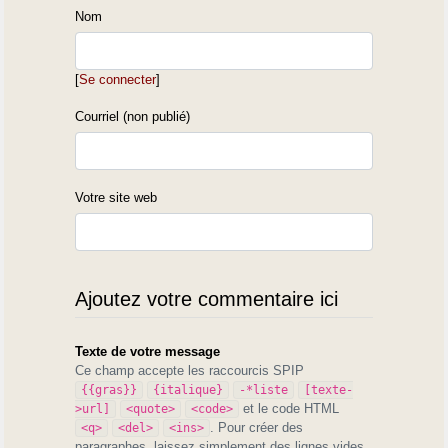
Nom
[
Se connecter
]
Courriel (non publié)
Votre site web
Ajoutez votre commentaire ici
Texte de votre message
Ce champ accepte les raccourcis SPIP
{{gras}}
{italique}
-*liste
[texte-
et le code HTML
>url]
<quote>
<code>
. Pour créer des
<q>
<del>
<ins>
paragraphes, laissez simplement des lignes vides.