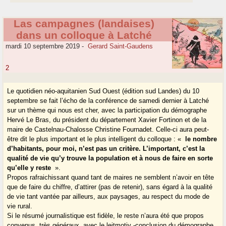
Las campagnes (landaises)
dans un colloque à Latché
mardi 10 septembre 2019
-
Gerard Saint-Gaudens
2
Le quotidien néo-aquitanien Sud Ouest (édition sud Landes) du 10
septembre se fait l’écho de la conférence de samedi dernier à Latché
sur un thème qui nous est cher, avec la participation du démographe
Hervé Le Bras, du président du département Xavier Fortinon et de la
maire de Castelnau-Chalosse Christine Fournadet. Celle-ci aura peut-
être dit le plus important et le plus intelligent du colloque : «
le nombre
d’habitants, pour moi, n’est pas un critère. L’important, c’est la
qualité de vie qu’y trouve la population et à nous de faire en sorte
qu’elle y reste
».
Propos rafraichissant quand tant de maires ne semblent n’avoir en tête
que de faire du chiffre, d’attirer (pas de retenir), sans égard à la qualité
de vie tant vantée par ailleurs, aux paysages, au respect du mode de
vie rural.
Si le résumé journalistique est fidèle, le reste n’aura été que propos
convenus, très généraux, avec le leitmotiv -conclusion du démographe,