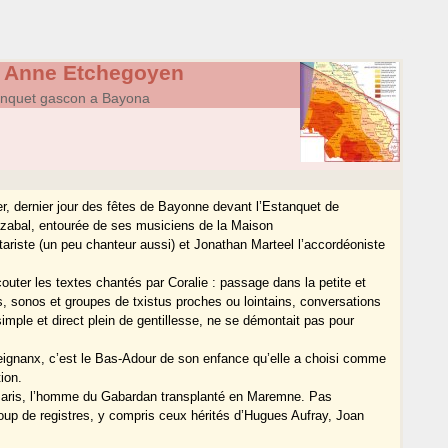
re Anne Etchegoyen
tanquet gascon a Bayona
er, dernier jour des fêtes de Bayonne devant l’Estanquet de
azabal, entourée de ses musiciens de la Maison
tariste (un peu chanteur aussi) et Jonathan Marteel l’accordéoniste
outer les textes chantés par Coralie : passage dans la petite et
as, sonos et groupes de txistus proches ou lointains, conversations
mple et direct plein de gentillesse, ne se démontait pas pour
eignanx, c’est le Bas-Adour de son enfance qu’elle a choisi comme
ion.
Baris, l’homme du Gabardan transplanté en Maremne. Pas
oup de registres, y compris ceux hérités d’Hugues Aufray, Joan