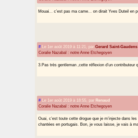
Mouai... c’est pas ma came... on dirait Yves Duteil en p
#
Le 1er août 2019 à 11:21
,
par
Gerard Saint-Gaudens
Coralie Nazabal : notre Anne Etchegoyen
3.Pas très gentleman ,cette réflexion d’un contributeur
#
Le 1er août 2019 à 18:55
,
par
Renaud
Coralie Nazabal : notre Anne Etchegoyen
Ouai, c’est toute cette drogue que je m’injecte dans les
chantées en portugais. Bon, je vous laisse, je vais à m