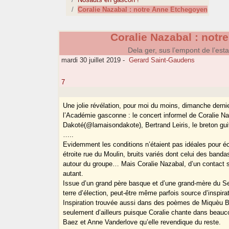
Coralie Nazabal : notre Anne Etchegoyen
Coralie Nazabal : not
Dela ger, sus l’empont de l’es
mardi 30 juillet 2019
-
Gerard Saint-Gaudens
7
Une jolie révélation, pour moi du moins, dimanche derni
l’Académie gasconne : le concert informel de Coralie N
Dakoté(@lamaisondakote), Bertrand Leiris, le breton gui
…..
Evidemment les conditions n’étaient pas idéales pour éc
étroite rue du Moulin, bruits variés dont celui des band
autour du groupe… Mais Coralie Nazabal, d’un contact si
autant.
Issue d’un grand père basque et d’une grand-mère du S
terre d’élection, peut-être même parfois source d’inspirat
Inspiration trouvée aussi dans des poèmes de Miquèu 
seulement d’ailleurs puisque Coralie chante dans beauc
Baez et Anne Vanderlove qu’elle revendique du reste.