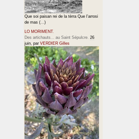
Que soi paisan rei de la tèrra Que l’arrosi
de mas (…)
LO MORIMENT.
Des artichauts... au Saint Sépulcre.
26
juin
, par
VERDIER Gilles