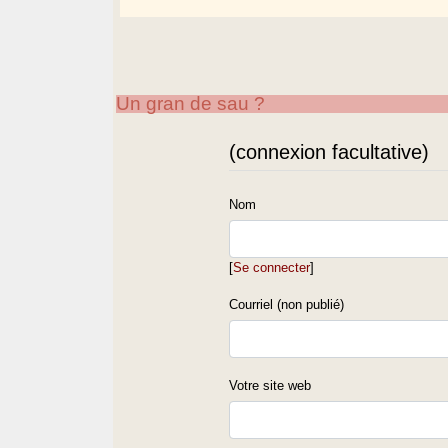
Un gran de sau ?
(connexion facultative)
Nom
[
Se connecter
]
Courriel (non publié)
Votre site web