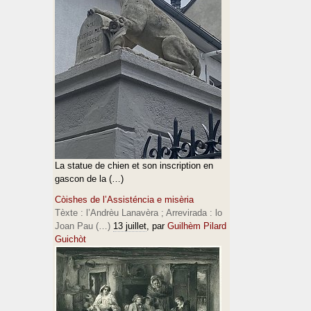
La statue de chien et son inscription en
gascon de la (…)
Còishes de l’Assisténcia e misèria
Tèxte : l’Andrèu Lanavèra ; Arrevirada : lo
Joan Pau (…)
13 juillet
, par
Guilhèm Pilard
Guichòt