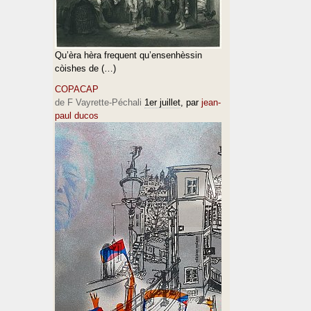
Qu’èra hèra frequent qu’ensenhèssin
còishes de (…)
COPACAP
de F Vayrette-Péchali
1er juillet
, par
jean-
paul ducos