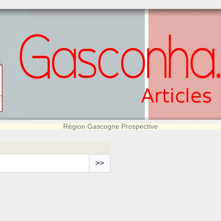
Région Gascogne Prospective
>>