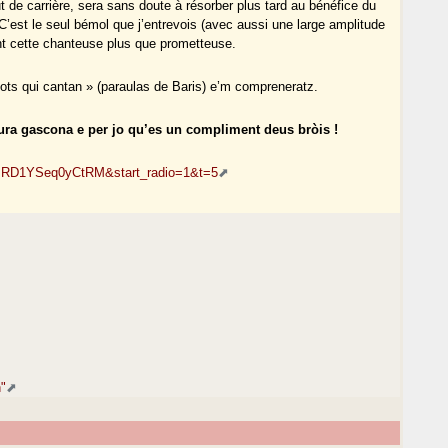
t de carrière, sera sans doute à résorber plus tard au bénéfice du
 C’est le seul bémol que j’entrevois (avec aussi une large amplitude
nt cette chanteuse plus que prometteuse.
ots qui cantan » (paraulas de Baris) e’m compreneratz.
ura gascona e per jo qu’es un compliment deus bròis !
t=RD1YSeq0yCtRM&start_radio=1&t=5
n"