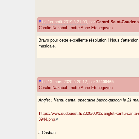
#
Le 1er août 2019 à 21:00
,
par
Gerard Saint-Gaudens
Coralie Nazabal : notre Anne Etchegoyen
Bravo pour cette excellente résolution ! Nous t’attendon
musicale.
#
Le 13 mars 2020 à 20:12
,
par
32406465
Coralie Nazabal : notre Anne Etchegoyen
Anglet : Kantu canta, spectacle basco-gascon le 21 ma
https://www.sudouest.fr/2020/03/12/anglet-kantu-canta
3944.php
J-Cristian