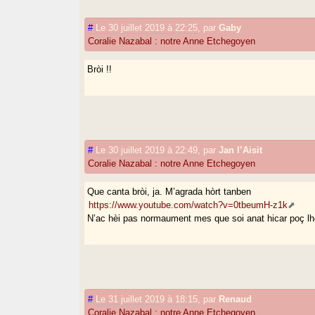
#
Le 30 juillet 2019 à 22:25
,
par
Gaby
Coralie Nazabal : notre Anne Etchegoyen
Bròi !!
#
Le 30 juillet 2019 à 22:49
,
par
Jan l’Aisit
Coralie Nazabal : notre Anne Etchegoyen
Que canta bròi, ja. M’agrada hòrt tanben
https://www.youtube.com/watch?v=0tbeumH-z1k
N’ac hèi pas normaument mes que soi anat hicar poç lh
#
Le 31 juillet 2019 à 18:15
,
par
Renaud
Coralie Nazabal : notre Anne Etchegoyen