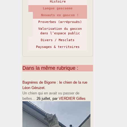
Histoire
Langue gasconne
Nosauts en gascon !
Proverbes (arréprouès)
Valorisation du gascon
dans l’espace public
Divers / Mesclats
Paysages & territoires
Dans la même rubrique :
Bagnères de Bigorre : le chien de la rue
Léon Géruzet.
Un chien qui en avait vu passer de
belles...
26 juillet
, par
VERDIER Gilles