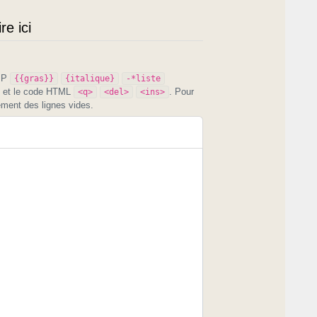
e ici
PIP
{{gras}}
{italique}
-*liste
et le code HTML
. Pour
<q>
<del>
<ins>
ement des lignes vides.