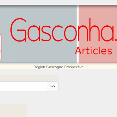
Région Gascogne Prospective
>>