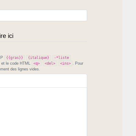
e ici
PIP
{{gras}}
{italique}
-*liste
et le code HTML
. Pour
<q>
<del>
<ins>
ement des lignes vides.