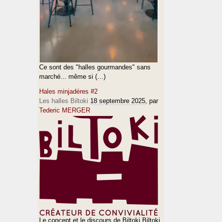
Ce sont des "halles gourmandes" sans
marché... même si (…)
Hales minjadéres #2
Les halles Biltoki
18 septembre 2025
, par
Tederic MERGER
Le concept et le discours de Biltoki Biltoki