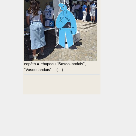
capèth = chapeau "Basco-landais",
"Vasco-landais"... (…)