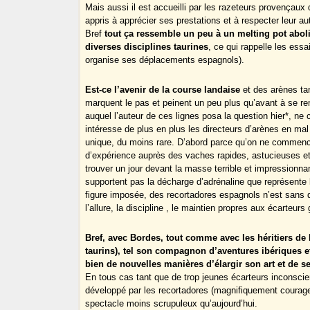
Mais aussi il est accueilli par les razeteurs provençaux
appris à apprécier ses prestations et à respecter leur au
Bref
tout ça ressemble un peu à un melting pot abol
diverses disciplines taurines
, ce qui rappelle les ess
organise ses déplacements espagnols).
Est-ce l’avenir de la course landaise
et des arènes tan
marquent le pas et peinent un peu plus qu’avant à se r
auquel l’auteur de ces lignes posa la question hier*, ne c
intéresse de plus en plus les directeurs d’arènes en ma
unique, du moins rare. D’abord parce qu’on ne commence
d’expérience auprès des vaches rapides, astucieuses et s
trouver un jour devant la masse terrible et impressionn
supportent pas la décharge d’adrénaline que représente l
figure imposée, des recortadores espagnols n’est sans d
l’allure, la discipline , le maintien propres aux écarteurs 
Bref, avec Bordes, tout comme avec les héritiers de
taurins), tel son compagnon d’aventures ibériques 
bien de nouvelles manières d’élargir son art et de s
En tous cas tant que de trop jeunes écarteurs inconscie
développé par les recortadores (magnifiquement courage
spectacle moins scrupuleux qu’aujourd’hui.