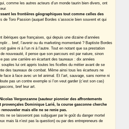
 qui, comme les autres acteurs d’un monde taurin bien divers, ont
teur.
issant les frontières géographiques tout comme celles des
ais de Toro Passion (auquel Bordes s’associe bien souvent et qui
t ibériques que françaises, qui depuis une dizaine d’années
emplir… bref, l’avenir ou du marketing momentané ? Baptiste Bordes
roit guère ni à l’un ni à l’autre. Tout en notant que sa prestation
l de nouveauté, il pense que son parcours est par nature, sinon
 pas une carrière en écartant des taureaux : dix années
ouples lui ont appris toutes les ficelles du métier avant de se
ante des taureaux de combat. Même ainsi tous les écarteurs ne
e face à face avec un tel animal. Et l’art, sauvage, sans norme ni
oute pas un contre exemple si l’on veut garder (c’est son cas)
gascons, bref leur art.
 Nicolas Vergonzanne (sauteur pionnier des affrontements
et provençales Dominique Larié, la course gasconne cherche
e renouveler mais elle ne se renie pas.
nts ne se laisseront pas subjuguer par le goût du danger mortel
ux mais là n’est pas la question) ou par des entrepreneurs de