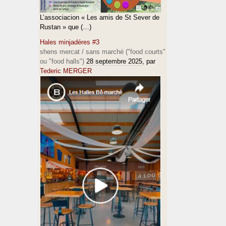
L’associacion « Les amis de St Sever de
Rustan » que (…)
Hales minjadéres #3
shens mercat / sans marché ("food courts"
ou "food halls")
28 septembre 2025
, par
Tederic MERGER