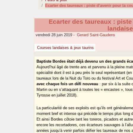
Ecarter des taureaux : piste d’avenir pour la co
Ecarter des taureaux : piste
landaise
vendredi 28 juin 2019
-
Gerard Saint-Gaudens
Courses landaises & jeux taurins
Baptiste Bordes était déjà devenu un des grands éca
Aujourd’hui âgé de trente ans et parvenu à la pleine ma
spécialité dont il est à peu près le seul représentant (e
taureaux lors de la Nuit du Toro ou du festival Art et Co
avec chaque fois un défi nouveau
: par six à la suit
Martin ou en s’attaquant à toutes les « encastes », tous
Tyrosse en juillet 2018).
La particularité de ses exploits est qu’ils ont généraleme
moment bref et intense qui précède le temps plus long de
Et ainsi Bordes côtoie tant les toreros, picadors et autr
encore les recortadores, ces écarteurs sauvages à l’all
années jusqu’à venir parfois défier les taureaux de nos 