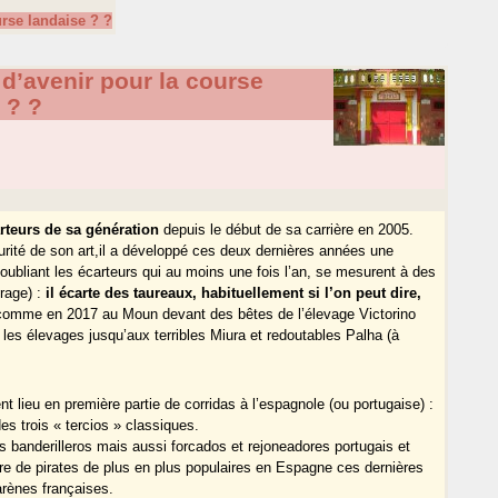
urse landaise ? ?
 d’avenir pour la course
 ? ?
rteurs de sa génération
depuis le début de sa carrière en 2005.
turité de son art,il a développé ces deux dernières années une
n oubliant les écarteurs qui au moins une fois l’an, se mesurent à des
urage) :
il écarte des taureaux, habituellement si l’on peut dire,
e comme en 2017 au Moun devant des bêtes de l’élevage Victorino
 les élevages jusqu’aux terribles Miura et redoutables Palha (à
nt lieu en première partie de corridas à l’espagnole (ou portugaise) :
s trois « tercios » classiques.
es banderilleros mais aussi forcados et rejoneadores portugais et
ure de pirates de plus en plus populaires en Espagne ces dernières
arènes françaises.