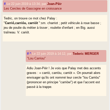
#
Le 22 juin 2019 à 13:34
,
par
Joan-Pèir
Les Cercles de Gascogne en croissance
Tedric, on trouve ce mot chez Palay :
"
Carrió,carrióu, carriót
":sm. charriot ; petit véhicule à roue basse ;
jeu de poulie du métier à tisser ; roulette d’enfant ; en Big. aussi
traîneau. V. cariót.
#
^
Le 22 juin 2019 à 14:12
,
par
Tederic MERGER
"Lou Carriou"
Adiu Joan-Pèir ! Je vois que Palay met des accents
graves : « carriò, carriòu, carriòt ». On pourrait alors
envisager qu’ils ont nommé leur cercle "lou Carriòu"
(prononcer en principe "carriòw") et que l’accent est
passé à la trappe.