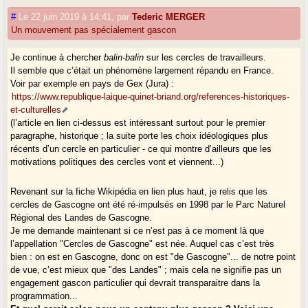
#
Le 22 juin 2019 à 14:41
,
par
Tederic MERGER
Un mouvement pas spécialement gascon
Je continue à chercher
balin-balin
sur les cercles de travailleurs.
Il semble que c’était un phénomène largement répandu en France.
Voir par exemple en pays de Gex (Jura) :
https://www.republique-laique-quinet-briand.org/references-historiques-
et-culturelles
(l’article en lien ci-dessus est intéressant surtout pour le premier
paragraphe, historique ; la suite porte les choix idéologiques plus
récents d’un cercle en particulier - ce qui montre d’ailleurs que les
motivations politiques des cercles vont et viennent...)
Revenant sur la fiche Wikipédia en lien plus haut, je relis que les
cercles de Gascogne ont été ré-impulsés en 1998 par le Parc Naturel
Régional des Landes de Gascogne.
Je me demande maintenant si ce n’est pas à ce moment là que
l’appellation "Cercles de Gascogne" est née. Auquel cas c’est très
bien : on est en Gascogne, donc on est "de Gascogne"... de notre point
de vue, c’est mieux que "des Landes" ; mais cela ne signifie pas un
engagement gascon particulier qui devrait transparaitre dans la
programmation...