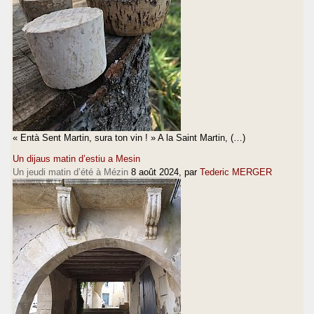
« Entà Sent Martin, sura ton vin ! » A la Saint Martin, (…)
Un dijaus matin d’estiu a Mesin
Un jeudi matin d’été à Mézin
8 août 2024
, par
Tederic MERGER