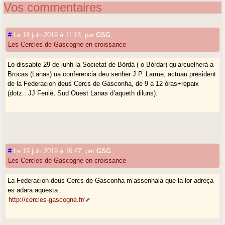
Vos commentaires
#
Le 18 juin 2019 à 11:16
,
par
GSG
Les Cercles de Gascogne en croissance
Lo dissabte 29 de junh la Societat de Bòrdà ( o Bòrdar) qu’arcuelherà a
Brocas (Lanas) ua conferencia deu senher J.P. Larrue, actuau president
de la Federacion deus Cercs de Gasconha, de 9 a 12 òras+repaix
(dotz : JJ Fenié, Sud Ouest Lanas d’aqueth diluns).
#
Le 19 juin 2019 à 16:47
,
par
GSG
Les Cercles de Gascogne en croissance
La Federacion deus Cercs de Gasconha m’assenhala que la lor adreça
es adara aquesta :
http://cercles-gascogne.fr/