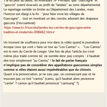
J’ai eu peur au début, en entendant JP Pernaud, que "Gascogne" et
"gascon" soient évacués au profit de "landais" au sens départemental.
Le reportage semble se limiter au Département des Landes, mais
l’horizon est élargi à la fin : "pour faire vivre les villages de
Gascogne"... tout en montrant un des cercles arborant des drapeaux
gascons (
l’escuarterat
).
https://www.lci.fr/societe/landes-les-cercles-de-gascogne-entre-
tradition-et-modernite-2096662.html
Un moment de souffrance pour moi dans la vidéo quand le journaliste
évoque ceux qui vont « faire un tour au "Lou Carriou" »... "Lou Carriou"
est le nom du Cercle de Lesgor. Une fois de plus l’article
lou
n’est
même plus traité comme tel, ne semble donc pas compris : il faudrait
dire tout simplement "au Carriou" !
le fait de parler français
n’implique pas de considérer des appellations gasconnes simples
comme si elles étaient aussi impénétrables que du chinois
.
Quant à la prononciation, je ne sais pas, ne connaissant pas et ne
trouvant pas ce mot "carriou" (carriu, qu’il faudrait alors prononcer
"carriw" ? carrion qu’il faudrait prononcer "carrioung" ?).