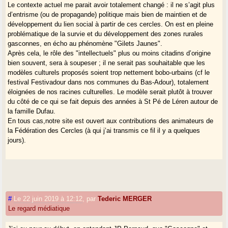
Le contexte actuel me parait avoir totalement changé : il ne s’agit plus
d’entrisme (ou de propagande) politique mais bien de maintien et de
développement du lien social à partir de ces cercles. On est en pleine
problématique de la survie et du développement des zones rurales
gasconnes, en écho au phénomène "Gilets Jaunes".
Après cela, le rôle des "intellectuels" plus ou moins citadins d’origine
bien souvent, sera à soupeser ; il ne serait pas souhaitable que les
modèles culturels proposés soient trop nettement bobo-urbains (cf le
festival Festivadour dans nos communes du Bas-Adour), totalement
éloignées de nos racines culturelles. Le modèle serait plutôt à trouver
du côté de ce qui se fait depuis des années à St Pé de Léren autour de
la famille Dufau.
En tous cas,notre site est ouvert aux contributions des animateurs de
la Fédération des Cercles (à qui j’ai transmis ce fil il y a quelques
jours).
#
Le 22 juin 2019 à 12:12
,
par
Tederic MERGER
Le regard médiatique