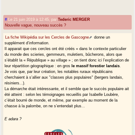
#
Le 21 juin 2019 à 12:45
,
par
Tederic MERGER
Nouvelle vague, nouveau succès ?
La fiche Wikipédia sur les Cercles de Gascogne
donne un
supplément d’information.
Il apparait que ces cercles ont été créés « dans le contexte particulier
du monde des scieries, gemmeurs, muletiers, bûcherons, alors que
s’établit la « République » au village » ; on tient donc ici l’explication de
leur répartition géographique : en gros
le massif forestier landais
.
Je vois que, par leur création, les notables ruraux républicains
cherchaient à s’allier aux "classes plus populaires" (bergers landais,
résiniers...).
La démarche était intéressante, et il semble que le succès populaire ait
été atteint : selon les témoignages recueillis par Isabelle Loubère,
c’était bourré de monde, et même, par exemple au moment de la
chasse à la palombe, on ne s’entendait plus...
E adara ?