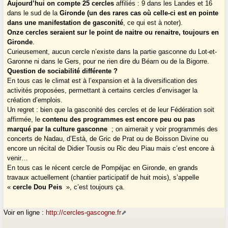
Aujourd’hui on compte 25 cercles
affiliés : 9 dans les Landes et 16
dans le sud de la
Gironde (un des rares cas où celle-ci est en pointe
dans une manifestation de gasconité
, ce qui est à noter).
Onze cercles seraient sur le point de naitre ou renaitre, toujours en
Gironde
.
Curieusement, aucun cercle n’existe dans la partie gasconne du Lot-et-
Garonne ni dans le Gers, pour ne rien dire du Béarn ou de la Bigorre.
Question de sociabilité différente ?
En tous cas le climat est à l’expansion et à la diversification des
activités proposées, permettant à certains cercles d’envisager la
création d’emplois.
Un regret : bien que la gasconité des cercles et de leur Fédération soit
affirmée, le
contenu des programmes est encore peu ou pas
marqué par la culture gasconne
; on aimerait y voir programmés des
concerts de Nadau, d’Està, de Gric de Prat ou de Boisson Divine ou
encore un récital de Didier Tousis ou Ric deu Piau mais c’est encore à
venir…
En tous cas le récent cercle de Pompéjac en Gironde, en grands
travaux actuellement (chantier participatif de huit mois), s’appelle
«
cercle Dou Peis
», c’est toujours ça.
Voir en ligne :
http://cercles-gascogne.fr