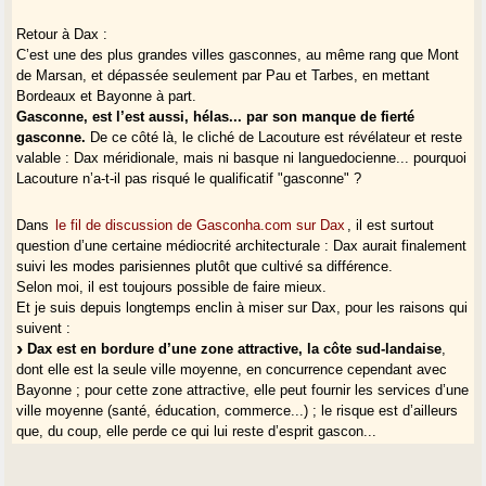
Retour à Dax :
C’est une des plus grandes villes gasconnes, au même rang que Mont
de Marsan, et dépassée seulement par Pau et Tarbes, en mettant
Bordeaux et Bayonne à part.
Gasconne, est l’est aussi, hélas... par son manque de fierté
gasconne.
De ce côté là, le cliché de Lacouture est révélateur et reste
valable : Dax méridionale, mais ni basque ni languedocienne... pourquoi
Lacouture n’a-t-il pas risqué le qualificatif "gasconne" ?
Dans
le fil de discussion de Gasconha.com sur Dax
, il est surtout
question d’une certaine médiocrité architecturale : Dax aurait finalement
suivi les modes parisiennes plutôt que cultivé sa différence.
Selon moi, il est toujours possible de faire mieux.
Et je suis depuis longtemps enclin à miser sur Dax, pour les raisons qui
suivent :
Dax est en bordure d’une zone attractive, la côte sud-landaise
,
dont elle est la seule ville moyenne, en concurrence cependant avec
Bayonne ; pour cette zone attractive, elle peut fournir les services d’une
ville moyenne (santé, éducation, commerce...) ; le risque est d’ailleurs
que, du coup, elle perde ce qui lui reste d’esprit gascon...
Dax est un noeud ferroviaire (là c’est un ferroviphile qui vous parle,
mais pas seulement...) : les TGV s’y arrêtent, et de Dax on peut aller