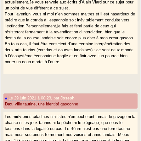
actuellement.Je vous renvoie aux écrits d’Alain Viard sur ce sujet pour
un point de vue différent à ce sujet .
Pour l’avenir,ni vous ni moi n’en sommes maitres et il est hasardeux de
prédire que la corrida à l’espagnole soit inévitablement conduite vers
l’extinction.Personnellement,je fais et ferai partie de ceux qui
résisteront fermement à la revendication d’interdiction, bien que le
destin de la course landaise soit encore plus cher à mon cœur gascon .
En tous cas, il faut être conscient d’une certaine interpénétration des
deux arts taurins (corridas et courses landaises) : ce sont deux monde
à l’écosystème économique fragile et en finir avec l’un pourrait bien
porter un coup mortel à l’autre.
#
Le 29 juin 2021 à 00:23
,
par
Joseph
Dax, ville taurine, une identité gasconne
Les mièvreries citadines nihilistes n’empecheront jamais le gavage ni la
chasse ni les jeux taurins ni la pêche ni le piégeage, que nous le
fassions dans la légalité ou pas. Le Béarn n’est pas une terre taurine
mais nous soutenons fermement nos voisins et amis landais. Mieux
vaut 1 Gascon qui ne parle pas la langue mais qui connait le lien qui