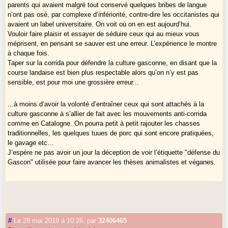
parents qui avaient malgré tout conservé quelques bribes de langue
n’ont pas osé, par complexe d’infériorité, contre-dire les occitanistes qui
avaient un label universitaire. On voit où on en est aujourd’hui.
Vouloir faire plaisir et essayer de séduire ceux qui au mieux vous
méprisent, en pensant se sauver est une erreur. L’expérience le montre
à chaque fois.
Taper sur la corrida pour défendre la culture gasconne, en disant que la
course landaise est bien plus respectable alors qu’on n’y est pas
sensible, est pour moi une grossière erreur...
...à moins d’avoir la volonté d’entraîner ceux qui sont attachés à la
culture gasconne à s’allier de fait avec les mouvements anti-corrida
comme en Catalogne. On pourra petit à petit rajouter les chasses
traditionnelles, les quelques tuues de porc qui sont encore pratiquées,
le gavage etc...
J’espère ne pas avoir un jour la déception de voir l’étiquette "défense du
Gascon" utilisée pour faire avancer les thèses animalistes et véganes.
#
Le 28 mai 2019 à 10:26
,
par
32406465