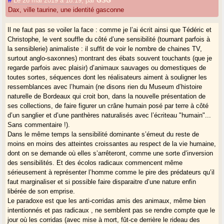
#
Le 26 mai 2019 à 18:19
,
par
GSG
Dax, ville taurine, une identité gasconne
Il ne faut pas se voiler la face : comme je l’ai écrit ainsi que Tédéric et
Christophe, le vent souffle du côté d’une sensibilité (tournant parfois à
la sensiblerie) animaliste : il suffit de voir le nombre de chaines TV,
surtout anglo-saxonnes) montrant des ébats souvent touchants (que je
regarde parfois avec plaisir) d’animaux sauvages ou domestiques de
toutes sortes, séquences dont les réalisateurs aiment à souligner les
ressemblances avec l’humain (ne disons rien du Museum d’histoire
naturelle de Bordeaux qui croit bon, dans la nouvelle présentation de
ses collections, de faire figurer un crâne humain posé par terre à côté
d’un sanglier et d’une panthères naturalisés avec l’écriteau "humain"...
Sans commentaire !).
Dans le même temps la sensibilité dominante s’émeut du reste de
moins en moins des atteintes croissantes au respect de la vie humaine,
dont on se demande où elles s’arrêteront, comme une sorte d’inversion
des sensibilités. Et des écolos radicaux commencent même
sérieusement à représenter l’homme comme le pire des prédateurs qu’il
faut marginaliser et si possible faire disparaitre d’une nature enfin
libérée de son emprise.
Le paradoxe est que les anti-corridas amis des animaux, même bien
intentionnés et pas radicaux , ne semblent pas se rendre compte que le
jour où les corridas (avec mise à mort, fût-ce derrière le rideau des