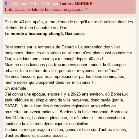
#
Le 23 mai 2019 à 11:26
,
par
Tederic MERGER
Entà Dacs, ue bile de boun courau gascoun ?
Plus de 40 ans après, je me demande ce qu’il reste de valable dans les
clichés de Jean Lacouture sur Dax.
Le monde a beaucoup changé, Dax aussi.
Je rebondis sur la remarque de Gérard « La perception des villes
moyennes, dans les ministères ou ailleurs, n’est plus aussi optimiste »
Oui, voici bien une chose qui a changé depuis 40 ans !
Mais ne nous laissons pas trop impressionner : sinon, la Gascogne
urbaine, faite surtout de villes petites et moyennes, serait "mal"...
Ne nous laissons pas trop impressionner par les idées dominantes,
même celles qui prospèrent dans les ministères !
Un exemple :
J’ai connu une époque, encore il y a 20-25 ans environ, où Bordeaux
était réléguée au simple rang de ville moyenne, donc rayée (par la
DATAR...) de la liste des métropoles régionales auxquelles on
promettait un avenir radieux... Bordeaux la belle endormie, Bordeaux
des Chartrons, hautaine, pluvieuse, et décadente... en opposition à
Toulouse la ville rose dynamique et ensoleillée.
Eh bien le rééquilibrage a eu lieu, générant bien sûr d’autres clichés,
d’autres illusions, d’autres excès...