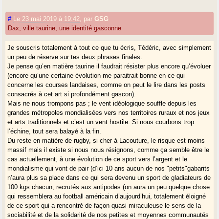
facilement à Bordeaux, à Saint Vincent de Tyrosse, à Bayonne, à Pau,
à Paris !
#
Le 23 mai 2019 à 19:42
,
par
GSG
Je me suis enthousiasmé jadis pour une relation LGV Dax-
Dax, ville taurine, une identité gasconne
Vitoria/Gasteiz, donc avec l’Espagne. Je suis maintenant très critique
envers le modèle LGV, mais souhaite toujours une relation ferroviaire
Je souscris totalement à tout ce que tu écris, Tédéric, avec simplement
franco-basco-espagnole améliorée.
un peu de réserve sur tes deux phrases finales.
Je pense qu’en matière taurine il faudrait résister plus encore qu’évoluer
Si Dax cultivait une identité auto-centrée et gasconne, mixte entre le
(encore qu’une certaine évolution me paraitrait bonne en ce qui
monde landais et le monde de la Chalosse, elle ajouterait une raison
concerne les courses landaises, comme on peut le lire dans les posts
supplémentaire à mon optimisme.
consacrés à cet art si profondément gascon).
"Ville taurine"... c’est un héritage. Comme je voudrais voir le monde
Mais ne nous trompons pas ; le vent idéologique souffle depuis les
taurin gascon évoluer vers des modalités moins espagnoles, et évoluer
grandes métropoles mondialisées vers nos territoires ruraux et nos jeux
tout court... je souhaiterais que Dax participe à cette évolution...
et arts traditionnels et c’est un vent hostile. Si nous courbons trop
l’échine, tout sera balayé à la fin.
Du reste en matière de rugby, si cher à Lacouture, le risque est moins
massif mais il existe si nous nous résignons, comme ça semble être le
cas actuellement, à une évolution de ce sport vers l’argent et le
mondialisme qui vont de pair (d’ici 10 ans aucun de nos "petits"gabarits
n’aura plus sa place dans ce qui sera devenu un sport de gladiateurs de
100 kgs chacun, recrutés aux antipodes (on aura un peu quelque chose
qui ressemblera au football américain d’aujourd’hui, totalement éloigné
de ce sport qui a rencontré de façon quasi miraculeuse le sens de la
sociabilité et de la solidarité de nos petites et moyennes communautés