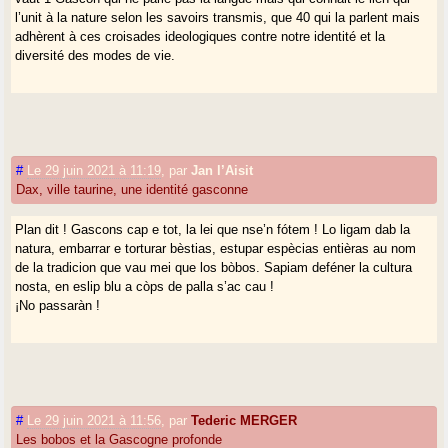
l’unit à la nature selon les savoirs transmis, que 40 qui la parlent mais
adhèrent à ces croisades ideologiques contre notre identité et la
diversité des modes de vie.
#
Le 29 juin 2021 à 11:19
,
par
Jan l’Aisit
Dax, ville taurine, une identité gasconne
Plan dit ! Gascons cap e tot, la lei que nse’n fótem ! Lo ligam dab la
natura, embarrar e torturar bèstias, estupar espècias entièras au nom
de la tradicion que vau mei que los bòbos. Sapiam deféner la cultura
nosta, en eslip blu a còps de palla s’ac cau !
¡No passaràn !
#
Le 29 juin 2021 à 11:56
,
par
Tederic MERGER
Les bobos et la Gascogne profonde