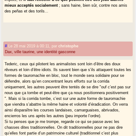
mieux acceptés socialement
; sans haine, bien sûr, contre nos amis
des peñas et des torils...
#
Le 28 mai 2019 à 00:11
,
par
christophe
Dax, ville taurine, une identité gasconne
Tederic, ceux qui pilotent les animalistes sont loin d’être des doux
rêveurs et loin d’être idiots. Ils savent bien que s’ils attaquent toutes les
formes de tauromachie en bloc, tout le monde sera solidaire pour se
défendre, alors qu’en concentrant leurs efforts sur la corrida
uniquement, les autres peuvent être tentés de se dire "ouf c’est pas sur
nous que ça tombe et peut-être que ça nous positionnera positivement
". Mais si la corrida tombe, c’est sur une autre forme de tauromachie
que viendra s’abattre la même haine et volonté d’éradication. On verra
ainsi disparaître les courses landaises, camarguaises, abrivados,
encierros les uns après les autres (peu importe l’ordre).
Si tu penses que je me trompe, regarde ce qui se passe avec les
chasses dites traditionnelles. On dit traditionnelles pour ne pas dire
qu’elles font partie d’un patrimoine culturel (traditionnel c’est plus