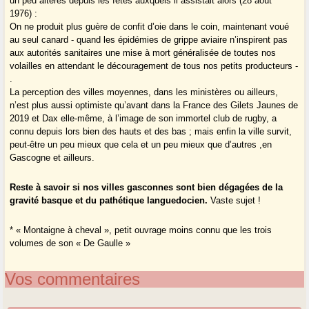
un peu altérés depuis les fêtes auxquels il assistait alors (28 août
1976) :
On ne produit plus guère de confit d’oie dans le coin, maintenant voué
au seul canard - quand les épidémies de grippe aviaire n’inspirent pas
aux autorités sanitaires une mise à mort généralisée de toutes nos
volailles en attendant le découragement de tous nos petits producteurs -
.
La perception des villes moyennes, dans les ministères ou ailleurs,
n’est plus aussi optimiste qu’avant dans la France des Gilets Jaunes de
2019 et Dax elle-même, à l’image de son immortel club de rugby, a
connu depuis lors bien des hauts et des bas ; mais enfin la ville survit,
peut-être un peu mieux que cela et un peu mieux que d’autres ,en
Gascogne et ailleurs.
Reste à savoir si nos villes gasconnes sont bien dégagées de la
gravité basque et du pathétique languedocien.
Vaste sujet !
* « Montaigne à cheval », petit ouvrage moins connu que les trois
volumes de son « De Gaulle »
Vos commentaires