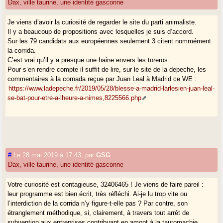
Dax, ville taurine, une identité gasconne
Je viens d’avoir la curiosité de regarder le site du parti animaliste.
Il y a beaucoup de propositions avec lesquelles je suis d’accord.
Sur les 79 candidats aux européennes seulement 3 citent nommément
la corrida.
C’est vrai qu’il y a presque une haine envers les toreros.
Pour s’en rendre compte il suffit de lire, sur le site de la depeche, les
commentaires à la cornada reçue par Juan Leal à Madrid ce WE :
https://www.ladepeche.fr/2019/05/28/blesse-a-madrid-larlesien-juan-leal-
se-bat-pour-etre-a-lheure-a-nimes,8225566.php
#
Le 28 mai 2019 à 17:43
,
par
GSG
Dax, ville taurine, une identité gasconne
Votre curiosité est contagieuse, 32406465 ! Je viens de faire pareil :
leur programme est bien écrit, très réfléchi. Ai-je lu trop vite ou
l’interdiction de la corrida n’y figure-t-elle pas ? Par contre, son
étranglement méthodique, si, clairement, à travers tout arrêt de
subvention aux entreprises contribuant en amont à la tauromachie.