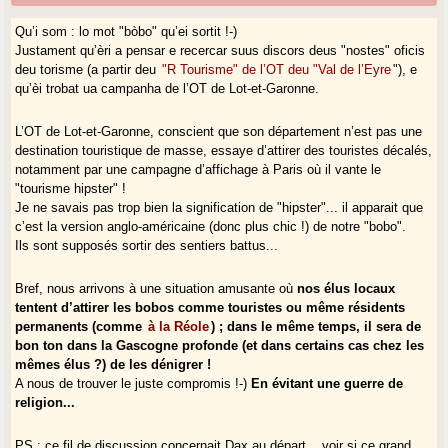
Qu’i som : lo mot "bòbo" qu’ei sortit !-)
Justament qu’èri a pensar e recercar suus discors deus "nostes" oficis
deu torisme (a partir deu
"R Tourisme" de l’OT deu "Val de l’Eyre
"), e
qu’èi trobat ua campanha de l’OT de Lot-et-Garonne.
L’OT de Lot-et-Garonne, conscient que son département n’est pas une
destination touristique de masse, essaye d’attirer des touristes décalés,
notamment par une campagne d’affichage à Paris où il vante le
"tourisme hipster" !
Je ne savais pas trop bien la signification de "hipster"... il apparait que
c’est la version anglo-américaine (donc plus chic !) de notre "bobo".
Ils sont supposés sortir des sentiers battus...
Bref, nous arrivons à une situation amusante où
nos élus locaux
tentent d’attirer les bobos comme touristes ou même résidents
permanents (comme
à la Réole
) ; dans le même temps, il sera de
bon ton dans la Gascogne profonde (et dans certains cas chez les
mêmes élus ?) de les dénigrer !
A nous de trouver le juste compromis !-)
En évitant une guerre de
religion...
PS : ce fil de discussion concernait Dax au départ... voir si ce grand