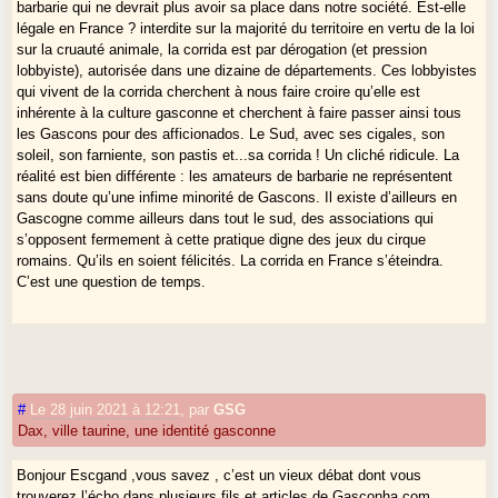
barbarie qui ne devrait plus avoir sa place dans notre société. Est-elle
légale en France ? interdite sur la majorité du territoire en vertu de la loi
sur la cruauté animale, la corrida est par dérogation (et pression
lobbyiste), autorisée dans une dizaine de départements. Ces lobbyistes
qui vivent de la corrida cherchent à nous faire croire qu’elle est
inhérente à la culture gasconne et cherchent à faire passer ainsi tous
les Gascons pour des afficionados. Le Sud, avec ses cigales, son
soleil, son farniente, son pastis et...sa corrida ! Un cliché ridicule. La
réalité est bien différente : les amateurs de barbarie ne représentent
sans doute qu’une infime minorité de Gascons. Il existe d’ailleurs en
Gascogne comme ailleurs dans tout le sud, des associations qui
s’opposent fermement à cette pratique digne des jeux du cirque
romains. Qu’ils en soient félicités. La corrida en France s’éteindra.
C’est une question de temps.
#
Le 28 juin 2021 à 12:21
,
par
GSG
Dax, ville taurine, une identité gasconne
Bonjour Escgand ,vous savez , c’est un vieux débat dont vous
trouverez l’écho dans plusieurs fils et articles de Gasconha.com.