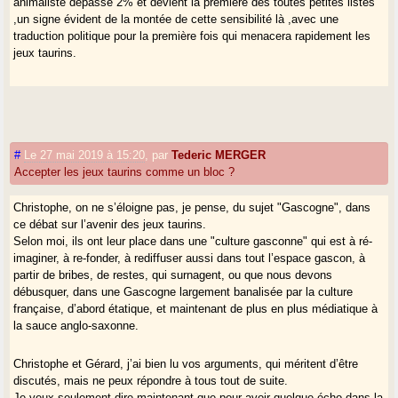
animaliste dépasse 2% et devient la première des toutes petites listes
,un signe évident de la montée de cette sensibilité là ,avec une
traduction politique pour la première fois qui menacera rapidement les
jeux taurins.
#
Le 27 mai 2019 à 15:20
,
par
Tederic MERGER
Accepter les jeux taurins comme un bloc ?
Christophe, on ne s’éloigne pas, je pense, du sujet "Gascogne", dans
ce débat sur l’avenir des jeux taurins.
Selon moi, ils ont leur place dans une "culture gasconne" qui est à ré-
imaginer, à re-fonder, à rediffuser aussi dans tout l’espace gascon, à
partir de bribes, de restes, qui surnagent, ou que nous devons
débusquer, dans une Gascogne largement banalisée par la culture
française, d’abord étatique, et maintenant de plus en plus médiatique à
la sauce anglo-saxonne.
Christophe et Gérard, j’ai bien lu vos arguments, qui méritent d’être
discutés, mais ne peux répondre à tous tout de suite.
Je veux seulement dire maintenant que pour avoir quelque écho dans la