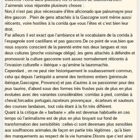
J’aimerais vous répondre plusieurs choses :
Non,il n’est pas plus nécessaire d’être aficionado que paloumayre pour
être gascon . Plein de gens attachés à la Gascogne sont même aussi
réticents, voire hostiles à la corrida que vous l’êtes et c’est bien leur
droit.
Par ailleurs il est exact que l’ambiance et le vocabulaire de la corrida à
l’espagnole sont castillans et pas gascons.De ce point de vue,bien que
nous soyons conscient de la parenté entre nos deux langues et nos
deux cultures (proche voisinage oblige) ,les gens attachés à défendre et
promouvoir la culture gasconne sont assez normalement réticents à
l’invasion culturelle « ibérique » qu’amène la tauromachie.
Cependant , on ne peut nier historiquement le soubassement commun,
celui qui depuis l’antiquité a amené des territoires entiers (péninsule
ibérique,Gascogne, Provence) et pas d’autres à se passionner pour des
jeux taurins, d’abord sous des formes très frustes puis de plus en plus
évoluées avec des variantes considérables :corridas à pied, corridas à
cheval,forcados portugais,razeteurs provençaux , écarteurs et sauteurs
des courses landaises, tout cela étant à la fin très différent.
Quant à la critique de « barbarie » ,elle est devenue habituelle en ces
temps où l’animalisme est de plus en plus bruyant sur fond de
transformation des sensibilités :celles-ci sont devenues plus sensibles
aux souffrances animales,de façon en partie très légitimes , qu’à bien
des manquements au respect de la vie humaine.Disons que c’est ainsi