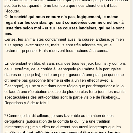
société (c’est quand même bien cela que nous cherchons), il faut
l’écouter.
Or
la société qui nous entoure n’a pas, logiquement, le même
regard sur les corridas, qui sont considérées comme cruelles - à
juste titre selon moi - et sur les courses landaises, qui ne le sont
pas.
Certes, les animalistes condamnent aussi la course landaise, je m’en
suis aperçu avec surprise, mais ils sont très minoritaires, et le
resteront, je pense. Et ils réservent leurs actions à la corrida.
En défendant en bloc et sans nuances tous les jeux taurins, y compris
celui, extrême, de la corrida à l’espagnole (ou même à la portugaise
d’après ce que je lis), on lie un projet gascon à une pratique qui ne se
dit même pas gasconne (même si elle a un lien effectif avec la
Gascogne), qui ne survit dans notre région que par dérogation* à la loi,
et face à une réprobation sociale de plus en plus forte (dont les manifs
spectaculaires des anti-corridas sont la partie visible de l’iceberg)...
Regardons-y à deux fois !
* Comme je l’ai dit ailleurs, je suis favorable au maintien de ces
dérogations (autorisation de la corrida là où il y a une tradition
ininterrompue) ; mais elles ne dureront pas aussi longtemps que les
impôts, et
il faut réfléchir à ce que peuvent être des jeux taurins