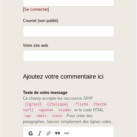
[
Se connecter
]
Courriel (non publié)
Votre site web
Ajoutez votre commentaire ici
Texte de votre message
Ce champ accepte les raccourcis SPIP
{{gras}}
{italique}
-*liste
[texte-
et le code HTML
>url]
<quote>
<code>
. Pour créer des
<q>
<del>
<ins>
paragraphes, laissez simplement des lignes vides.