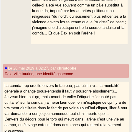
celle-ci a été vue souvent comme un pâle substitut à
la corrida, imposé par les autorités politiques ou
religieuses "du nord", curieusement plus réticentes à la
violence envers les taureaux que le "sudiste" de base ;
j’imagine une dialectique entre la course landaise et la
corrida... Et que Dax en soit l’arène !
#
Le 26 mai 2019 à 02:27
,
par
christophe
Dax, ville taurine, une identité gasconne
La corrida trop cruelle envers le taureau, pas utilitaire... la mentalité
générale a changé (sous-entendu il faut y souscrire absolument)...
Je veux bien tout ça, mais avant de coller l’étiquette "cruauté pas
utilitaire" sur la corrida, j’aimerai bien que l’on m’explique ce qu’il y a de
vraiment d’utilitaire dans le fait de pouvoir aujourd’hui cliquer, liker à tout
va, demander à son joujou numérique tout et n’importe quoi...
L’envers du décors pour le toro qui meurt dans l’arène c’est une vie au
campo, en élevage extensif dans des zones qui restent relativement
préservées.