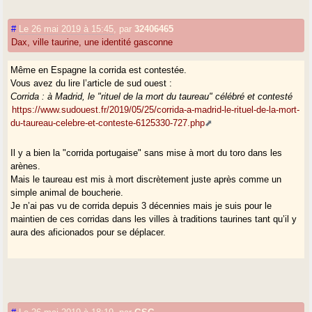
#
Le 26 mai 2019 à 15:45
,
par
32406465
Dax, ville taurine, une identité gasconne
Même en Espagne la corrida est contestée.
Vous avez du lire l’article de sud ouest :
Corrida : à Madrid, le "rituel de la mort du taureau" célébré et contesté
https://www.sudouest.fr/2019/05/25/corrida-a-madrid-le-rituel-de-la-mort-
du-taureau-celebre-et-conteste-6125330-727.php
Il y a bien la "corrida portugaise" sans mise à mort du toro dans les
arènes.
Mais le taureau est mis à mort discrètement juste après comme un
simple animal de boucherie.
Je n’ai pas vu de corrida depuis 3 décennies mais je suis pour le
maintien de ces corridas dans les villes à traditions taurines tant qu’il y
aura des aficionados pour se déplacer.