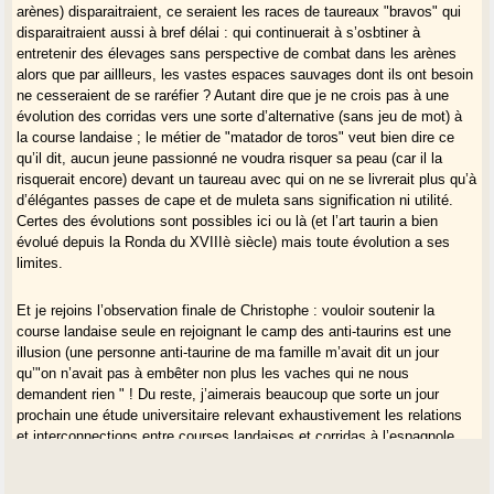
arènes) disparaitraient, ce seraient les races de taureaux "bravos" qui
disparaitraient aussi à bref délai : qui continuerait à s’osbtiner à
entretenir des élevages sans perspective de combat dans les arènes
alors que par aillleurs, les vastes espaces sauvages dont ils ont besoin
ne cesseraient de se raréfier ? Autant dire que je ne crois pas à une
évolution des corridas vers une sorte d’alternative (sans jeu de mot) à
la course landaise ; le métier de "matador de toros" veut bien dire ce
qu’il dit, aucun jeune passionné ne voudra risquer sa peau (car il la
risquerait encore) devant un taureau avec qui on ne se livrerait plus qu’à
d’élégantes passes de cape et de muleta sans signification ni utilité.
Certes des évolutions sont possibles ici ou là (et l’art taurin a bien
évolué depuis la Ronda du XVIIIè siècle) mais toute évolution a ses
limites.
Et je rejoins l’observation finale de Christophe : vouloir soutenir la
course landaise seule en rejoignant le camp des anti-taurins est une
illusion (une personne anti-taurine de ma famille m’avait dit un jour
qu’"on n’avait pas à embêter non plus les vaches qui ne nous
demandent rien " ! Du reste, j’aimerais beaucoup que sorte un jour
prochain une étude universitaire relevant exhaustivement les relations
et interconnections entre courses landaises et corridas à l’espagnole
(ou portugaise) sur le plan économique, ne serait-ce que pour contribuer
ensemble au remplissage des arènes, au développement des élevages,