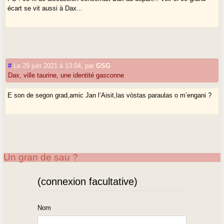
écart se vit aussi à Dax...
#
Le 29 juin 2021 à 13:04
,
par
GSG
Dax, ville taurine, une identité gasconne
E son de segon grad,amic Jan l’Aisit,las vòstas paraulas o m’engani ?
Un gran de sau ?
(connexion facultative)
Nom