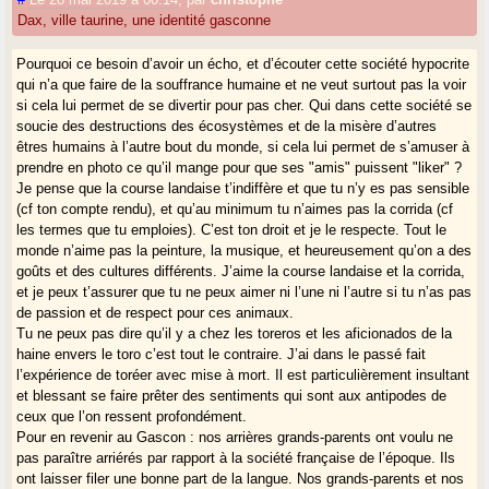
Dax, ville taurine, une identité gasconne
Pourquoi ce besoin d’avoir un écho, et d’écouter cette société hypocrite
qui n’a que faire de la souffrance humaine et ne veut surtout pas la voir
si cela lui permet de se divertir pour pas cher. Qui dans cette société se
soucie des destructions des écosystèmes et de la misère d’autres
êtres humains à l’autre bout du monde, si cela lui permet de s’amuser à
prendre en photo ce qu’il mange pour que ses "amis" puissent "liker" ?
Je pense que la course landaise t’indiffère et que tu n’y es pas sensible
(cf ton compte rendu), et qu’au minimum tu n’aimes pas la corrida (cf
les termes que tu emploies). C’est ton droit et je le respecte. Tout le
monde n’aime pas la peinture, la musique, et heureusement qu’on a des
goûts et des cultures différents. J’aime la course landaise et la corrida,
et je peux t’assurer que tu ne peux aimer ni l’une ni l’autre si tu n’as pas
de passion et de respect pour ces animaux.
Tu ne peux pas dire qu’il y a chez les toreros et les aficionados de la
haine envers le toro c’est tout le contraire. J’ai dans le passé fait
l’expérience de toréer avec mise à mort. Il est particulièrement insultant
et blessant se faire prêter des sentiments qui sont aux antipodes de
ceux que l’on ressent profondément.
Pour en revenir au Gascon : nos arrières grands-parents ont voulu ne
pas paraître arriérés par rapport à la société française de l’époque. Ils
ont laisser filer une bonne part de la langue. Nos grands-parents et nos