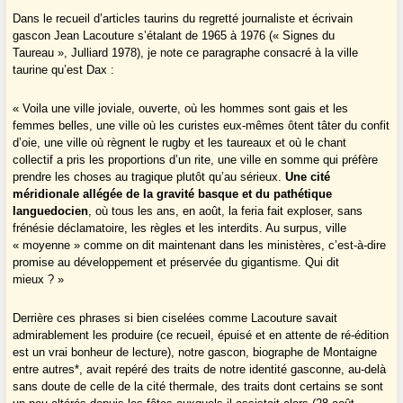
Dans le recueil d’articles taurins du regretté journaliste et écrivain
gascon Jean Lacouture s’étalant de 1965 à 1976 (« Signes du
Taureau », Julliard 1978), je note ce paragraphe consacré à la ville
taurine qu’est Dax :
« Voila une ville joviale, ouverte, où les hommes sont gais et les
femmes belles, une ville où les curistes eux-mêmes ôtent tâter du confit
d’oie, une ville où règnent le rugby et les taureaux et où le chant
collectif a pris les proportions d’un rite, une ville en somme qui préfère
prendre les choses au tragique plutôt qu’au sérieux.
Une cité
méridionale allégée de la gravité basque et du pathétique
languedocien
, où tous les ans, en août, la feria fait exploser, sans
frénésie déclamatoire, les règles et les interdits. Au surpus, ville
« moyenne » comme on dit maintenant dans les ministères, c’est-à-dire
promise au développement et préservée du gigantisme. Qui dit
mieux ? »
Derrière ces phrases si bien ciselées comme Lacouture savait
admirablement les produire (ce recueil, épuisé et en attente de ré-édition
est un vrai bonheur de lecture), notre gascon, biographe de Montaigne
entre autres*, avait repéré des traits de notre identité gasconne, au-delà
sans doute de celle de la cité thermale, des traits dont certains se sont