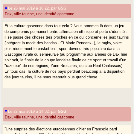
etc.
#
Le 26 mai 2019 à 18:22
,
par
GSG
Dax, ville taurine, une identité gasconne
Et la culture gasconne dans tout cela ? Nous sommes là dans un jeu
de compromis permanent entre affirmation ethnique et perte d’identité :
il se passe des choses très proches en ce qui concerne les jeux taurins
(intégrant la mode des bandas - Cf Marie Pendanx- ), le rugby, voire
plus récemment le basket-ball, sport devenu très populaire dans la
Gascogne rurale ou semi-rurale (au programme aux arènes de Dax hier
soir soir, la finale de la coupe landaise finale de ce sport et travail d’un
"razeteur" de nos régions, Yann Brocaires, du club Real Chalossais).
En tous cas, la culture de nos pays perdrait beaucoup à la disparition
des jeux taurins, il ne nous resterait plus grand chose !
#
Le 27 mai 2019 à 14:32
,
par
GSG
Dax, ville taurine, une identité gasconne
“Une surprise des élections européennes d’hier en France:le parti