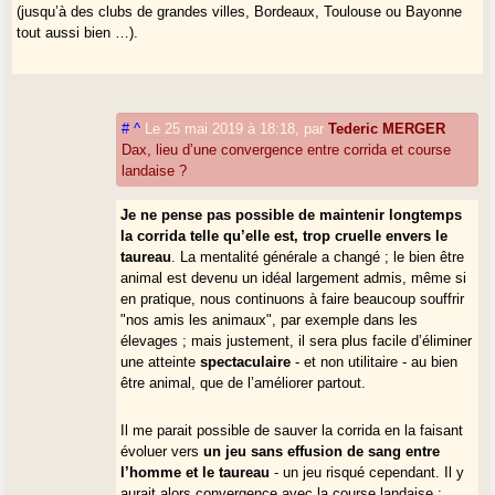
(jusqu’à des clubs de grandes villes, Bordeaux, Toulouse ou Bayonne
tout aussi bien …).
#
^
Le 25 mai 2019 à 18:18
,
par
Tederic MERGER
Dax, lieu d’une convergence entre corrida et course
landaise ?
Je ne pense pas possible de maintenir longtemps
la corrida telle qu’elle est, trop cruelle envers le
taureau
. La mentalité générale a changé ; le bien être
animal est devenu un idéal largement admis, même si
en pratique, nous continuons à faire beaucoup souffrir
"nos amis les animaux", par exemple dans les
élevages ; mais justement, il sera plus facile d’éliminer
une atteinte
spectaculaire
- et non utilitaire - au bien
être animal, que de l’améliorer partout.
Il me parait possible de sauver la corrida en la faisant
évoluer vers
un jeu sans effusion de sang entre
l’homme et le taureau
- un jeu risqué cependant. Il y
aurait alors convergence avec la course landaise ;