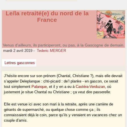
Le/la retraité(e) du nord de la
France
Venus d’ailleurs, ils participeront, ou pas, à la Gascogne de demain.
mardi 2 avril 2019
-
Tederic MERGER
Lettres gasconnes
J’hésite encore sur son prénom (Chantal, Christiane ?), mais elle devrait
s’appeler Deleplanque : chti-picard : de’l planke - en gascon, ce serait
tout simplement
Palanque
, et il y en a eu à
Castéra-Verduzan
, où
justement je situe Chantal ou Christiane ; ça veut dire passerelle.
Elle est venue ici avec son mari à la retraite, après une carrière de
gérants de supermarché, ou quelque chose comme ça ; ils
connaissaient déjà le coin, parce qu’ils y venaient en vacances chez un
couple d’amis.