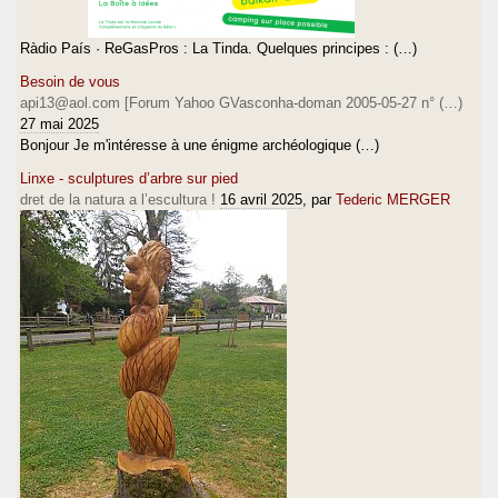
Ràdio País · ReGasPros : La Tinda. Quelques principes : (…)
Besoin de vous
api13@aol.com [Forum Yahoo GVasconha-doman 2005-05-27 n° (…)
27 mai 2025
Bonjour Je m'intéresse à une énigme archéologique (…)
Linxe - sculptures d’arbre sur pied
dret de la natura a l’escultura !
16 avril 2025
, par
Tederic MERGER