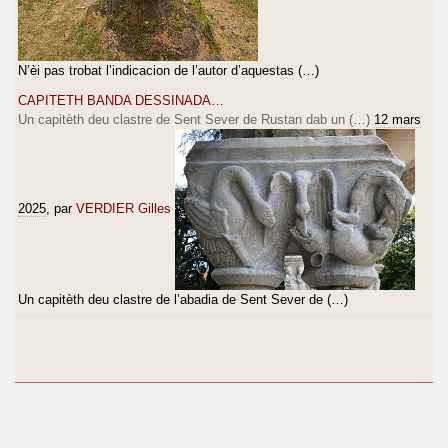
N’èi pas trobat l’indicacion de l’autor d’aquestas (…)
CAPITETH BANDA DESSINADA…
Un capitèth deu clastre de Sent Sever de Rustan dab un (…)
12 mars
2025
, par
VERDIER Gilles
Un capitèth deu clastre de l’abadia de Sent Sever de (…)