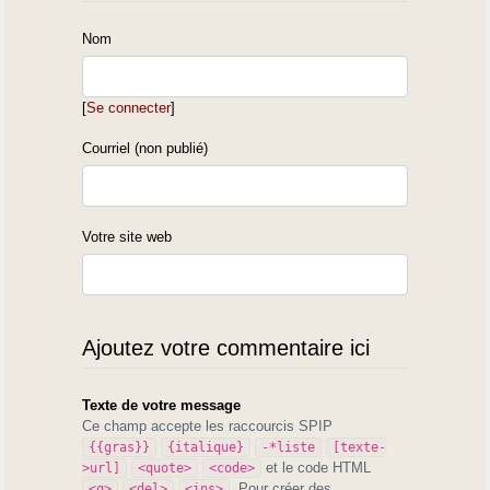
Nom
[
Se connecter
]
Courriel (non publié)
Votre site web
Ajoutez votre commentaire ici
Texte de votre message
Ce champ accepte les raccourcis SPIP
{{gras}}
{italique}
-*liste
[texte-
et le code HTML
>url]
<quote>
<code>
. Pour créer des
<q>
<del>
<ins>