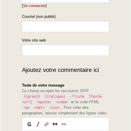
[
Se connecter
]
Courriel (non publié)
Votre site web
Ajoutez votre commentaire ici
Texte de votre message
Ce champ accepte les raccourcis SPIP
{{gras}}
{italique}
-*liste
[texte-
et le code HTML
>url]
<quote>
<code>
. Pour créer des
<q>
<del>
<ins>
paragraphes, laissez simplement des lignes vides.