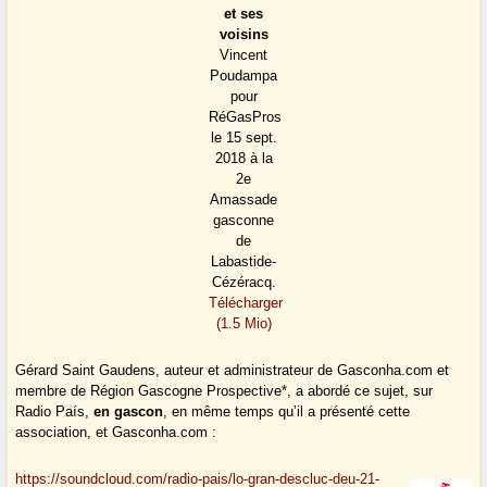
et ses
voisins
Vincent
Poudampa
pour
RéGasPros
le 15 sept.
2018 à la
2e
Amassade
gasconne
de
Labastide-
Cézéracq.
Télécharger
(1.5 Mio)
Gérard Saint Gaudens, auteur et administrateur de Gasconha.com et
membre de Région Gascogne Prospective*, a abordé ce sujet, sur
Radio País,
en gascon
, en même temps qu’il a présenté cette
association, et Gasconha.com :
https://soundcloud.com/radio-pais/lo-gran-descluc-deu-21-