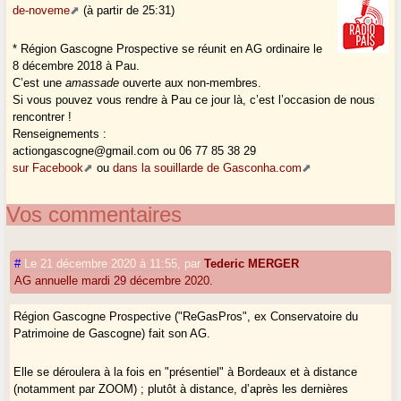
de-noveme
(à partir de 25:31)
* Région Gascogne Prospective se réunit en AG ordinaire le
8 décembre 2018 à Pau.
C’est une
amassade
ouverte aux non-membres.
Si vous pouvez vous rendre à Pau ce jour là, c’est l’occasion de nous
rencontrer !
Renseignements :
actiongascogne@gmail.com ou 06 77 85 38 29
sur Facebook
ou
dans la souillarde de Gasconha.com
Vos commentaires
#
Le 21 décembre 2020 à 11:55
,
par
Tederic MERGER
AG annuelle mardi 29 décembre 2020.
Région Gascogne Prospective ("ReGasPros", ex Conservatoire du
Patrimoine de Gascogne) fait son AG.
Elle se déroulera à la fois en "présentiel" à Bordeaux et à distance
(notamment par ZOOM) ; plutôt à distance, d’après les dernières