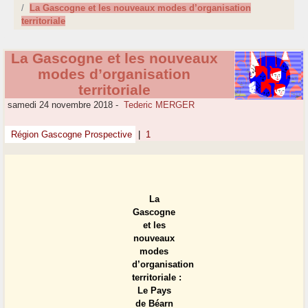
La Gascogne et les nouveaux modes d’organisation
territoriale
La Gascogne et les nouveaux
modes d’organisation
territoriale
samedi 24 novembre 2018
-
Tederic MERGER
Région Gascogne Prospective
|
1
La
Gascogne
et les
nouveaux
modes
d’organisation
territoriale :
Le Pays
de Béarn