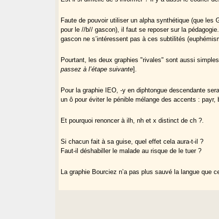
Faute de pouvoir utiliser un alpha synthétique (que les
pour le //b// gascon), il faut se reposer sur la pédagog
gascon ne s’intéressent pas à ces subtilités (euphémism
Pourtant, les deux graphies "rivales" sont aussi simples
passez à l’étape suivante
].
Pour la graphie IEO, -y en diphtongue descendante serait
un ô pour éviter le pénible mélange des accents : payr, 
Et pourquoi renoncer à ilh, nh et x distinct de ch ?.
Si chacun fait à sa guise, quel effet cela aura-t-il ?
Faut-il déshabiller le malade au risque de le tuer ?
La graphie Bourciez n’a pas plus sauvé la langue que cell