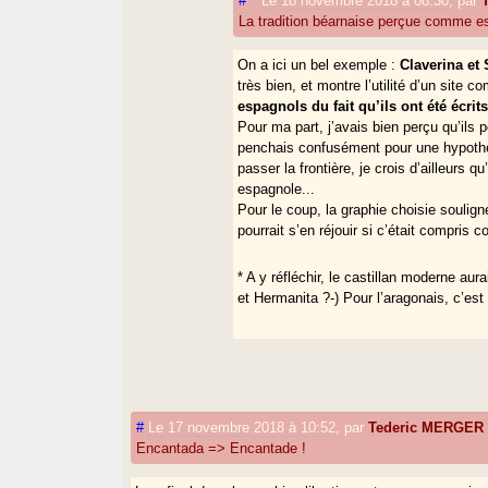
#
^
Le 18 novembre 2018 à 08:30
,
par
La tradition béarnaise perçue comme e
On a ici un bel exemple :
Claverina et 
très bien, et montre l’utilité d’un site
espagnols du fait qu’ils ont été écrits
Pour ma part, j’avais bien perçu qu’ils 
penchais confusément pour une hypoth
passer la frontière, je crois d’ailleur
espagnole...
Pour le coup, la graphie choisie soulign
pourrait s’en réjouir si c’était compris
* A y réfléchir, le castillan moderne aura
et Hermanita ?-) Pour l’aragonais, c’est 
#
Le 17 novembre 2018 à 10:52
,
par
Tederic MERGER
Encantada => Encantade !