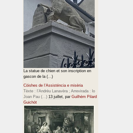
La statue de chien et son inscription en
gascon de la (…)
Còishes de l’Assisténcia e misèria
Tèxte : l’Andrèu Lanavèra ; Arrevirada : lo
Joan Pau (…)
13 juillet
, par
Guilhèm Pilard
Guichòt