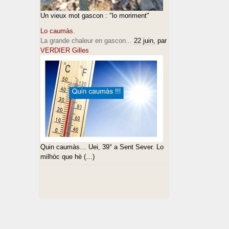
Un vieux mot gascon : "lo moriment"
Lo caumàs.
La grande chaleur en gascon...
22 juin
, par
VERDIER Gilles
Quin caumàs… Uei, 39° a Sent Sever. Lo
milhòc que hè (…)