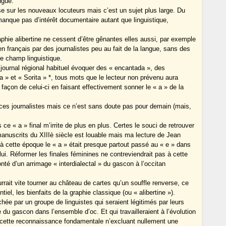
ngue.
sse sur les nouveaux locuteurs mais c’est un sujet plus large. Du
manque pas d’intérêt documentaire autant que linguistique,
aphie alibertine ne cessent d’être gênantes elles aussi, par exemple
 français par des journalistes peu au fait de la langue, sans des
re champ linguistique.
journal régional habituel évoquer des « encantada », des
» et « Sorita » *, tous mots que le lecteur non prévenu aura
 façon de celui-ci en faisant effectivement sonner le « a » de la
es journalistes mais ce n’est sans doute pas pour demain (mais,
ce « a » final m’irrite de plus en plus. Certes le souci de retrouver
anuscrits du XIIIè siècle est louable mais ma lecture de Jean
u’à cette époque le « a » était presque partout passé au « e » dans
i. Réformer les finales féminines ne contreviendrait pas à cette
nté d’un arrimage « interdialectal » du gascon à l’occitan
rait vite tourner au château de cartes qu’un souffle renverse, ce
iel, les bienfaits de la graphie classique (ou « alibertine »).
ée par un groupe de linguistes qui seraient légitimés par leurs
 du gascon dans l’ensemble d’oc. Et qui travailleraient à l’évolution
r cette reconnaissance fondamentale n’excluant nullement une