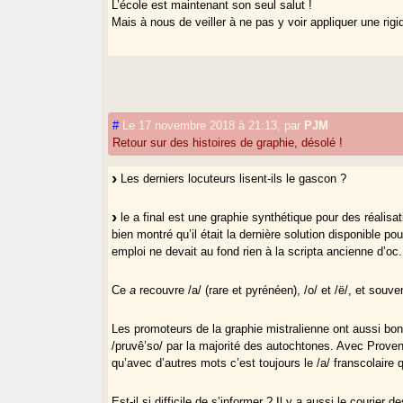
L’école est maintenant son seul salut !
Mais à nous de veiller à ne pas y voir appliquer une rig
#
Le 17 novembre 2018 à 21:13
,
par
PJM
Retour sur des histoires de graphie, désolé !
Les derniers locuteurs lisent-ils le gascon ?
le a final est une graphie synthétique pour des réalis
bien montré qu’il était la dernière solution disponible p
emploi ne devait au fond rien à la scripta ancienne d’oc.
Ce
a
recouvre /a/ (rare et pyrénéen), /o/ et /ë/, et souv
Les promoteurs de la graphie mistralienne ont aussi bo
/pruvê’so/ par la majorité des autochtones. Avec Prove
qu’avec d’autres mots c’est toujours le /a/ franscolaire q
Est-il si difficile de s’informer ? Il y a aussi le couri