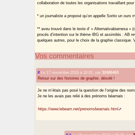
collaboration de toutes les organisations travaillant pou
* un journaliste a proposé qu’on appelle Sorito un ours 
** aveu trouvé dans le texte d’ « Alternativabiarnesa » (qu
procès d’intention sur le thème IBG et assimilés : AB re
quelques autres, pour le choix de la graphie classique. 
Vos commentaires
#
Le 17 novembre 2018 à 10:01
,
par
32406465
Retour sur des histoires de graphie, désolé !
Je ne m’étais pas posé la question de l’origine des noms 
Je ne les avais pas relié à des prénoms béarnais :
https://www.lebearn.net/prenomsbearnais.html