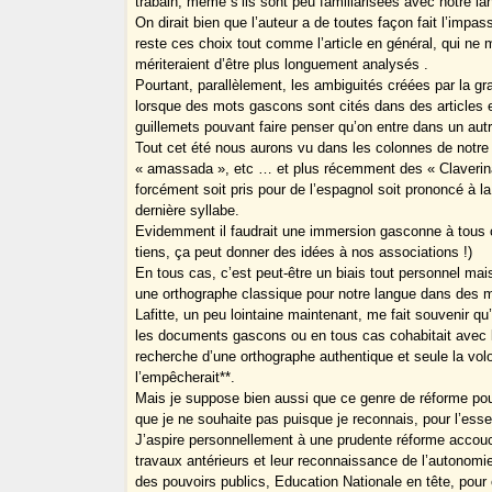
trabalh, même s’ils sont peu familiarisées avec notre la
On dirait bien que l’auteur a de toutes façon fait l’impa
reste ces choix tout comme l’article en général, qui ne 
mériteraient d’être plus longuement analysés .
Pourtant, parallèlement, les ambiguités créées par la gr
lorsque des mots gascons sont cités dans des articles en
guillemets pouvant faire penser qu’on entre dans un aut
Tout cet été nous aurons vu dans les colonnes de notre 
« amassada », etc … et plus récemment des « Claverina 
forcément soit pris pour de l’espagnol soit prononcé à la
dernière syllabe.
Evidemment il faudrait une immersion gasconne à tous c
tiens, ça peut donner des idées à nos associations !)
En tous cas, c’est peut-être un biais tout personnel mais 
une orthographe classique pour notre langue dans des m
Lafitte, un peu lointaine maintenant, me fait souvenir q
les documents gascons ou en tous cas cohabitait avec lu
recherche d’une orthographe authentique et seule la volo
l’empêcherait**.
Mais je suppose bien aussi que ce genre de réforme pour
que je ne souhaite pas puisque je reconnais, pour l’essent
J’aspire personnellement à une prudente réforme accouch
travaux antérieurs et leur reconnaissance de l’autonomie
des pouvoirs publics, Education Nationale en tête, pou