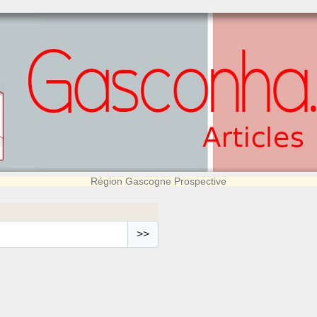
Région Gascogne Prospective
>>