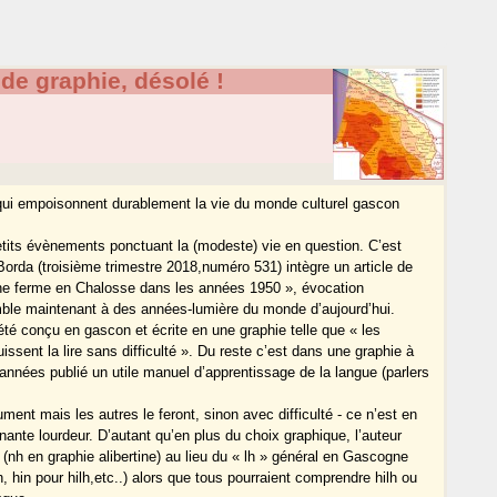
 de graphie, désolé !
 qui empoisonnent durablement la vie du monde culturel gascon
petits évènements ponctuant la (modeste) vie en question. C’est
 Borda (troisième trimestre 2018,numéro 531) intègre un article de
une ferme en Chalosse dans les années 1950 », évocation
mble maintenant à des années-lumière du monde d’aujourd’hui.
 été conçu en gascon et écrite en une graphie telle que « les
issent la lire sans difficulté ». Du reste c’est dans une graphie à
nnées publié un utile manuel d’apprentissage de la langue (parlers
ment mais les autres le feront, sinon avec difficulté - ce n’est en
ênante lourdeur. D’autant qu’en plus du choix graphique, l’auteur
(nh en graphie alibertine) au lieu du « lh » général en Gascogne
, hin pour hilh,etc..) alors que tous pourraient comprendre hilh ou