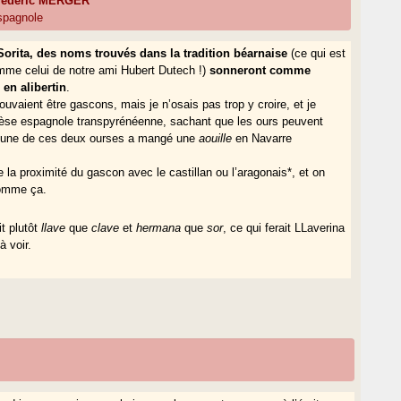
Tederic MERGER
spagnole
Sorita, des noms trouvés dans la tradition béarnaise
(ce qui est
 comme celui de notre ami Hubert Dutech !)
sonneront comme
 en alibertin
.
pouvaient être gascons, mais je n’osais pas trop y croire, et je
èse espagnole transpyrénéenne, sachant que les ours peuvent
s qu’une de ces deux ourses a mangé une
aouille
en Navarre
e la proximité du gascon avec le castillan ou l’aragonais*, et on
 comme ça.
it plutôt
llave
que
clave
et
hermana
que
sor
, ce qui ferait LLaverina
à voir.