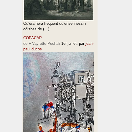
Qu’èra hèra frequent qu’ensenhèssin
còishes de (…)
COPACAP
de F Vayrette-Péchali
1er juillet
, par
jean-
paul ducos