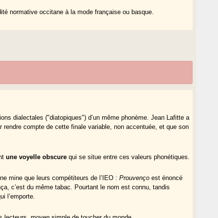
idité normative occitane à la mode française ou basque.
ations dialectales ("diatopiques") d’un même phonème. Jean Lafitte a
our rendre compte de cette finale variable, non accentuée, et que son
ent
une voyelle obscure
qui se situe entre ces valeurs phonétiques.
nne mine que leurs compétiteurs de l’IEO :
Prouvenço
est énoncé
nça, c’est du même tabac. Pourtant le nom est connu, tandis
ui l’emporte.
er des lecteurs, moyen simple de toucher du monde.