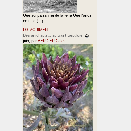
Que soi paisan rei de la tèrra Que l’arrosi
de mas (…)
LO MORIMENT.
Des artichauts... au Saint Sépulcre.
26
juin
, par
VERDIER Gilles