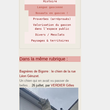
Histoire
Langue gasconne
Nosauts en gascon !
Proverbes (arréprouès)
Valorisation du gascon
dans l’espace public
Divers / Mesclats
Paysages & territoires
Dans la même rubrique :
Bagnères de Bigorre : le chien de la rue
Léon Géruzet.
Un chien qui en avait vu passer de
belles...
26 juillet
, par
VERDIER Gilles