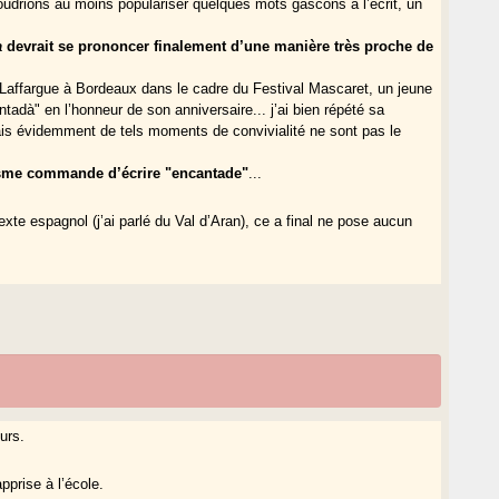
 voudrions au moins populariser quelques mots gascons à l’écrit, un
a
devrait se prononcer finalement d’une manière très proche de
 Laffargue à Bordeaux dans le cadre du Festival Mascaret, un jeune
adà" en l’honneur de son anniversaire... j’ai bien répété sa
is évidemment de tels moments de convivialité ne sont pas le
sme commande d’écrire "encantade"
...
xte espagnol (j’ai parlé du Val d’Aran), ce a final ne pose aucun
urs.
pprise à l’école.