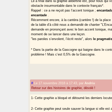
Le a final dans la graphie alibertine est, pour nous qui
obstacle insurmontable dans le contexte français*.
Rappel : ce a ne reçoit pas l’accent tonique ;
encantad
encantade
.
Récemment encore, à la cantèra (cantère !) de la place
de la table d’à côté nous a demandé de chanter "L’Encant
demande en prononçant avec le bon accent tonique, ma
moment de se lancer dans une leçon.
"les paroles s’envolent, l’écrit reste", alors
le pragmati
* Dans la partie de la Gascogne qui baigne dans le conte
problème ! Mais c’est 0,5% de la Gascogne.
#
Le 17 novembre 2018 à 17:43
,
par
Andriu
Retour sur des histoires de graphie, désolé !
1- Cette graphie a bloqué et détourné les derniers locute
2- Cette graphie peut seule sauver la langue si elle est a