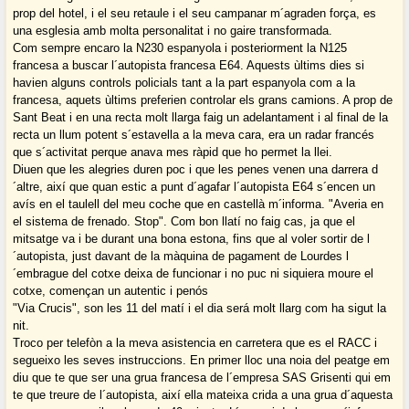
prop del hotel, i el seu retaule i el seu campanar m´agraden força, es
una esglesia amb molta personalitat i no gaire transformada.
Com sempre encaro la N230 espanyola i posteriorment la N125
francesa a buscar l´autopista francesa E64. Aquests ùltims dies si
havien alguns controls policials tant a la part espanyola com a la
francesa, aquets ùltims preferien controlar els grans camions. A prop de
Sant Beat i en una recta molt llarga faig un adelantament i al final de la
recta un llum potent s´estavella a la meva cara, era un radar francés
que s´activitat perque anava mes ràpid que ho permet la llei.
Diuen que les alegries duren poc i que les penes venen una darrera d
´altre, així que quan estic a punt d´agafar l´autopista E64 s´encen un
avís en el taulell del meu coche que en castellà m´informa. "Averia en
el sistema de frenado. Stop". Com bon llatí no faig cas, ja que el
mitsatge va i be durant una bona estona, fins que al voler sortir de l
´autopista, just davant de la màquina de pagament de Lourdes l
´embrague del cotxe deixa de funcionar i no puc ni siquiera moure el
cotxe, començan un autentic i penós
"Via Crucis", son les 11 del matí i el dia será molt llarg com ha sigut la
nit.
Troco per telefòn a la meva asistencia en carretera que es el RACC i
segueixo les seves instruccions. En primer lloc una noia del peatge em
diu que te que ser una grua francesa de l´empresa SAS Grisenti qui em
te que treure de l´autopista, així ella mateixa crida a una grua d´aquesta