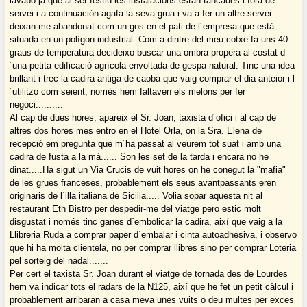
lavabo ja que al ser festiu les instalacions están tancades i fora de
servei i a continuación agafa la seva grua i va a fer un altre servei
deixan-me abandonat com un gos en el pati de l´empresa que està
situada en un polìgon industrial. Com a dintre del meu cotxe fa uns 40
graus de temperatura decideixo buscar una ombra propera al costat d
´una petita edificació agrícola envoltada de gespa natural. Tinc una idea
brillant i trec la cadira antiga de caoba que vaig comprar el dia anteior i l
´utilitzo com seient, només hem faltaven els melons per fer
negoci..........
Al cap de dues hores, apareix el Sr. Joan, taxista d´ofici i al cap de
altres dos hores mes entro en el Hotel Orla, on la Sra. Elena de
recepció em pregunta que m´ha passat al veurem tot suat i amb una
cadira de fusta a la mà...... Son les set de la tarda i encara no he
dinat.....Ha sigut un Via Crucis de vuit hores on he conegut la "mafia"
de les grues franceses, probablement els seus avantpassants eren
originaris de l´illa italiana de Sicilia..... Volia sopar aquesta nit al
restaurant Eth Bistro per despedir-me del viatge pero estic molt
disgustat i només tinc ganes d´embolicar la cadira, així que vaig a la
Llibreria Ruda a comprar paper d´embalar i cinta autoadhesiva, i observo
que hi ha molta clientela, no per comprar llibres sino per comprar Loteria
pel sorteig del nadal.......
Per cert el taxista Sr. Joan durant el viatge de tornada des de Lourdes
hem va indicar tots el radars de la N125, així que he fet un petit càlcul i
probablement arribaran a casa meva unes vuits o deu multes per exces