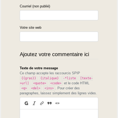
Courriel (non publié)
Votre site web
Ajoutez votre commentaire ici
Texte de votre message
Ce champ accepte les raccourcis SPIP
{{gras}}
{italique}
-*liste
[texte-
et le code HTML
>url]
<quote>
<code>
. Pour créer des
<q>
<del>
<ins>
paragraphes, laissez simplement des lignes vides.