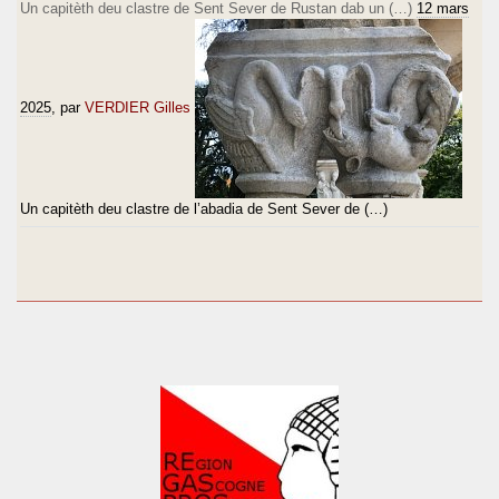
Un capitèth deu clastre de Sent Sever de Rustan dab un (…)
12 mars
2025
, par
VERDIER Gilles
Un capitèth deu clastre de l’abadia de Sent Sever de (…)