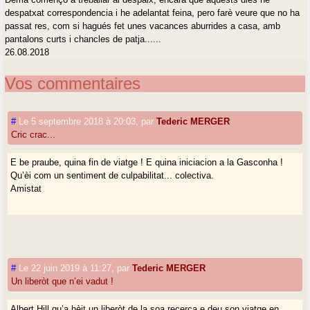
despatxat correspondencia i he adelantat feina, pero farè veure que no ha
passat res, com si hagués fet unes vacances aburrides a casa, amb
pantalons curts i chancles de patja......
26.08.2018
Vos commentaires
#
Le 5 septembre 2018 à 20:03
,
par
Tederic MERGER
Cric crac...
E be praube, quina fin de viatge ! E quina iniciacion a la Gasconha !
Qu’èi com un sentiment de culpabilitat... colectiva.
Amistat
#
Le 22 juin 2019 à 11:27
,
par
Tederic MERGER
Un liberòt que n’ei vadut !
Albert Hill qu’a hèit un liberòt de la soa recerca e deu son viatge en