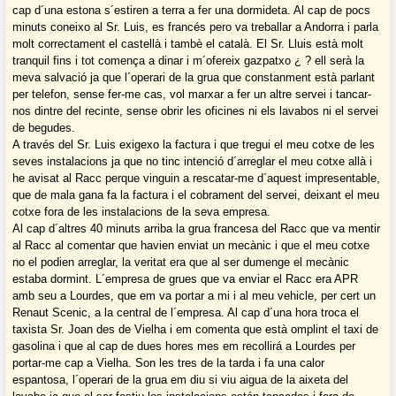
cap d´una estona s´estiren a terra a fer una dormideta. Al cap de pocs
minuts coneixo al Sr. Luis, es francés pero va treballar a Andorra i parla
molt correctament el castellà i tambè el català. El Sr. Lluis està molt
tranquil fins i tot comença a dinar i m´ofereix gazpatxo ¿ ? ell serà la
meva salvació ja que l´operari de la grua que constanment està parlant
per telefon, sense fer-me cas, vol marxar a fer un altre servei i tancar-
nos dintre del recinte, sense obrir les oficines ni els lavabos ni el servei
de begudes.
A través del Sr. Luis exigexo la factura i que tregui el meu cotxe de les
seves instalacions ja que no tinc intenció d´arreglar el meu cotxe allà i
he avisat al Racc perque vinguin a rescatar-me d´aquest impresentable,
que de mala gana fa la factura i el cobrament del servei, deixant el meu
cotxe fora de les instalacions de la seva empresa.
Al cap d´altres 40 minuts arriba la grua francesa del Racc que va mentir
al Racc al comentar que havien enviat un mecànic i que el meu cotxe
no el podien arreglar, la veritat era que al ser dumenge el mecànic
estaba dormint. L´empresa de grues que va enviar el Racc era APR
amb seu a Lourdes, que em va portar a mi i al meu vehicle, per cert un
Renaut Scenic, a la central de l´empresa. Al cap d´una hora troca el
taxista Sr. Joan des de Vielha i em comenta que està omplint el taxi de
gasolina i que al cap de dues hores mes em recollirá a Lourdes per
portar-me cap a Vielha. Son les tres de la tarda i fa una calor
espantosa, l´operari de la grua em diu si viu aigua de la aixeta del