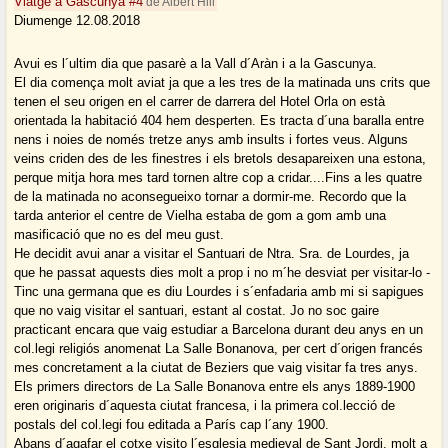
Viatge a Gascunya #4
de Albert Hill
Diumenge 12.08.2018
Avui es l´ultim dia que pasarè a la Vall d´Aràn i a la Gascunya.
El dia comença molt aviat ja que a les tres de la matinada uns crits que
tenen el seu origen en el carrer de darrera del Hotel Orla on està
orientada la habitació 404 hem desperten. Es tracta d´una baralla entre
nens i noies de només tretze anys amb insults i fortes veus. Alguns
veins criden des de les finestres i els bretols desapareixen una estona,
perque mitja hora mes tard tornen altre cop a cridar....Fins a les quatre
de la matinada no aconsegueixo tornar a dormir-me. Recordo que la
tarda anterior el centre de Vielha estaba de gom a gom amb una
masificació que no es del meu gust.
He decidit avui anar a visitar el Santuari de Ntra. Sra. de Lourdes, ja
que he passat aquests dies molt a prop i no m´he desviat per visitar-lo -
Tinc una germana que es diu Lourdes i s´enfadaria amb mi si sapigues
que no vaig visitar el santuari, estant al costat. Jo no soc gaire
practicant encara que vaig estudiar a Barcelona durant deu anys en un
col.legi religiós anomenat La Salle Bonanova, per cert d´origen francés
mes concretament a la ciutat de Beziers que vaig visitar fa tres anys.
Els primers directors de La Salle Bonanova entre els anys 1889-1900
eren originaris d´aquesta ciutat francesa, i la primera col.lecció de
postals del col.legi fou editada a París cap l´any 1900.
Abans d´agafar el cotxe visito l´esglesia medieval de Sant Jordi, molt a