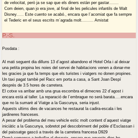
de velocitat, però ja se sap que els diners estàn per gastar........
Com deien, quan jo era jove, al final de les pelicules infantils de Walt
Disney...... Este cuento se acabó., encara que l´acomiat que fa sempre
el Tederic en el seus escrits m´agrada molt.......... Amistat
P.-S.
Posdata :
Al mati seguent dia dilluns 13 d´agost abandono el Hotel Orla i al deixar
una petita propina les noies del servei de habitacions venen a donar-me
les gracies ja que fa temps que els turistes i viatgers no donen propines.
Un taxi pagat tambè pel Racc em porta a casa, a Sant Joan Despí
després de 3.5 hores de carretera.
El cotxe va arribar amb una grua escombra el dimecres 22 d´agost i
encara està al taller. La reparació de l´embrague no será barata.....encara
que no la sumarè al Viatge a la Gascunya, seria injust.
Aquests ultims dies de vacances he restaurat la cadira-escala i les
jardineres franceses.
A pesar del problema del meu vehicle estic molt content d´aquest viatge
iniciàtic a la Gascunya, sobretot pel descobriment del poble d´Esclassan i
del paissatge gascó a través de la carretera francesa D929
Demà començo a treballar al despaix, encara que aquests dies he