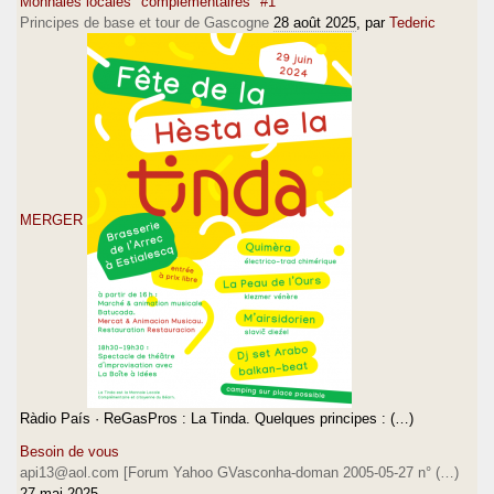
Monnaies locales "complémentaires" #1
Principes de base et tour de Gascogne
28 août 2025
, par
Tederic
MERGER
Ràdio País · ReGasPros : La Tinda. Quelques principes : (…)
Besoin de vous
api13@aol.com [Forum Yahoo GVasconha-doman 2005-05-27 n° (…)
27 mai 2025