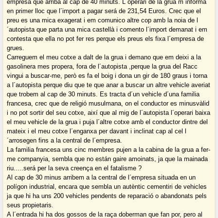
empresa que arriba al cap de 40 minuts. L´operari de la grua m´informa
en primer lloc que l´import a pagar será de 231,54 Euros. Crec que el
preu es una mica exagerat i em comunico altre cop amb la noia de l
´autopista que parta una mica castellà i comento l´import demanat i em
contesta que ella no pot fer res perque els preus els fixa l´empresa de
grues.
Carreguem el meu cotxe a dalt de la grua i demano que em deixi a la
gasolinera mes propera, fora de l´autopista ,perque la grua del Racc
vingui a buscar-me, però es fa el boig i dona un gir de 180 graus i torna
a l´autopista perque diu que te que anar a buscar un altre vehicle averiat
que trobem al cap de 30 minuts. Es tracta d´un vehicle d´una familia
francesa, crec que de religió musulmana, on el conductor es minusvàlid
i no pot sortir del seu cotxe, així que al mig de l´autopista l´operari baixa
el meu vehicle de la grua i puja l´altre cotxe amb el conductor dintre del
mateix i el meu cotxe l´enganxa per davant i inclinat cap al cel l
´arrosegen fins a la central de l´empresa.
La familia francesa uns cinc membres pujen a la cabina de la grua a fer-
me companyia, sembla que no están gaire amoinats, ja que la mainada
riu.....será per la seva creença en el fatalisme ?
Al cap de 30 minus arribem a la central de l´empresa situada en un
polígon industrial, encara que sembla un autèntic cementiri de vehicles
ja que hi ha uns 200 vehicles pendents de reparació o abandonats pels
seus propietaris.
A l´entrada hi ha dos gossos de la raça doberman que fan por, pero al