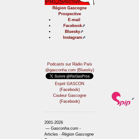
Région Gascogne
Prospective
E-mail
Facebook
Bluesky
Instagram
Podcasts sur Ràdio País
@gasconha.com (Bluesky)
Esprit GASCON
(Facebook)
Couleur Gascogne
(Facebook)
2001-2026
— Gasconha.com -
Articles -
Région Gascogne