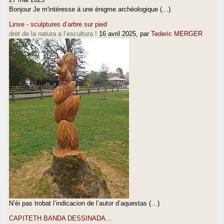
Bonjour Je m'intéresse à une énigme archéologique (…)
Linxe - sculptures d’arbre sur pied
dret de la natura a l’escultura !
16 avril 2025
, par
Tederic MERGER
N’èi pas trobat l’indicacion de l’autor d’aquestas (…)
CAPITETH BANDA DESSINADA…