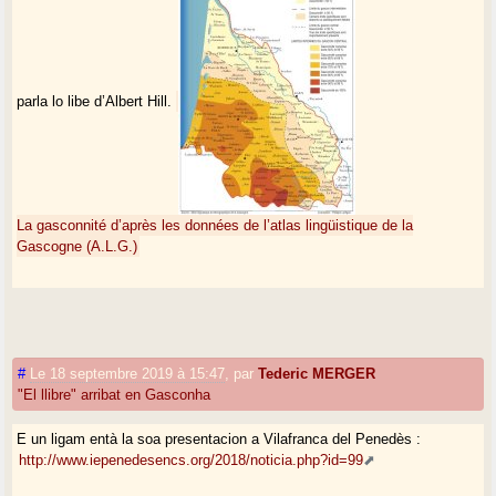
parla lo libe d’Albert Hill.
La gasconnité d’après les données de l’atlas lingüistique de la
Gascogne (A.L.G.)
#
Le 18 septembre 2019 à 15:47
,
par
Tederic MERGER
"El llibre" arribat en Gasconha
E un ligam entà la soa presentacion a Vilafranca del Penedès :
http://www.iepenedesencs.org/2018/noticia.php?id=99