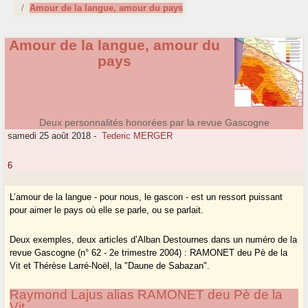
Amour de la langue, amour du pays
Amour de la langue, amour du
pays
Deux personnalités honorées par la revue Gascogne
samedi 25 août 2018
-
Tederic MERGER
6
L’amour de la langue - pour nous, le gascon - est un ressort puissant
pour aimer le pays où elle se parle, ou se parlait.
Deux exemples, deux articles d’Alban Destournes dans un numéro de la
revue Gascogne (n° 62 - 2e trimestre 2004) : RAMONET deu Pè de la
Vit et Thérèse Larré-Noël, la "Daune de Sabazan".
Raymond Lajus alias RAMONET deu Pè de la
Vit