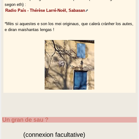
segon eth) :
Radio País - Thérèse Larré-Noël, Sabasan
*Mès si aquestes e son los mei originaus, que calerà crànher los autes,
e diran maishantas lengas !
Un gran de sau ?
(connexion facultative)