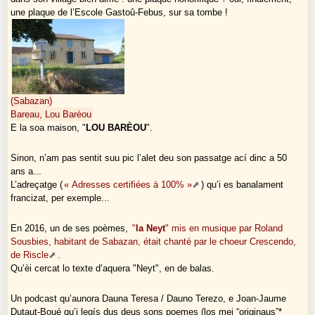
une plaque de l’Escole Gastoû-Febus, sur sa tombe !
(Sabazan)
Bareau, Lou Barèou
E la soa maison, "
LOU BARÈOU
".
Sinon, n’am pas sentit suu pic l’alet deu son passatge ací dinc a 50
ans a...
L’adreçatge (
« Adresses certifiées à 100% »
) qu’i es banalament
francizat, per exemple...
En 2016, un de ses poèmes,
"
la Neyt
" mis en musique par Roland
Sousbies, habitant de Sabazan, était chanté par le choeur Crescendo,
de Riscle
.
Qu’èi cercat lo texte d’aquera "Neyt", en de balas.
Un podcast qu’aunora Dauna Teresa / Dauno Terezo, e Joan-Jaume
Dutaut-Boué qu’i legís dus deus sons poemes (los mei “originaus”*