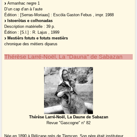
Armanhac negre 1
D’un cap d’an à l’aute
Édition : [Serras-Moriaas] : Escòla Gaston Febus , impr. 1988
Istoeròtas e colhonadas
Description matérielle : 39 p.
Édition : [S.l.] : R. Lajus , 1999
Mestièrs fotuts e fotuts mestièrs
chronique des métiers diparus
Thérèse Larré-Noël, La "Dauna" de Sabazan
Thérèse Larré-Noël, La Daune de Sabazan
Revue "Gascogne" n° 82
Née en 1890 à Rélizane près de Tlemcen. Son père était instituteur.