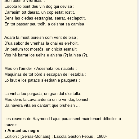
Son poème
Vrenhas
:
Escota lo borit deu vin doç qui devisa :
L’arrasim tot daurat, un còp estat rostit,
Dens las cledas estranglat, sarrat, esclapotit,
En tot passar peu trolh, a deishat sa camisa
Adara la most boreish com vent de bisa ;
D’ua sabor de vrenhas la chai es en·holit,
Un perfum tot mostós, un chicòt esmalit
Vos hè barrar los uelhs e ahisha (?) la hisa (?).
Mès on l’arrider ? Adeshatz los nautets :
Maquinas de tot bòrd s’escapan de l’establa ;
Lo brut e los patacs s’estiran a pauquets ;
La vinha lèu purgada, un gran dòl s’estalla.
Mès dens la cuva ardenta on lo vin doç boreish,
Ua navèra vita en cantant que bruheish ...
Les œuvres de Raymond Lajus paraissent maintenant difficiles à
trouver :
Armanhac negre
Édition : [Serras-Moriaas] : Escòla Gaston Febus , 1988-