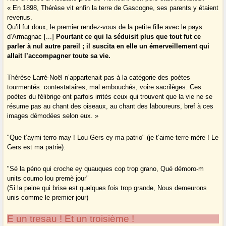
« En 1898, Thérèse vit enfin la terre de Gascogne, ses parents y étaient
revenus.
Qu’il fut doux, le premier rendez-vous de la petite fille avec le pays
d’Armagnac [...]
Pourtant ce qui la séduisit plus que tout fut ce
parler à nul autre pareil ; il suscita en elle un émerveillement qui
allait l’accompagner toute sa vie.
Thérèse Larré-Noël n’appartenait pas à la catégorie des poètes
tourmentés. contestataires, mal embouchés, voire sacrilèges. Ces
poètes du félibrige ont parfois irrités ceux qui trouvent que la vie ne se
résume pas au chant des oiseaux, au chant des laboureurs, bref à ces
images démodées selon eux. »
"Que t’aymi terro may ! Lou Gers ey ma patrio" (je t’aime terre mère ! Le
Gers est ma patrie).
"Sé la péno qui croche ey quauques cop trop grano, Qué démoro-m
units coumo lou premè jour"
(Si la peine qui brise est quelques fois trop grande, Nous demeurons
unis comme le premier jour)
E un tresau ! Et un troisième !