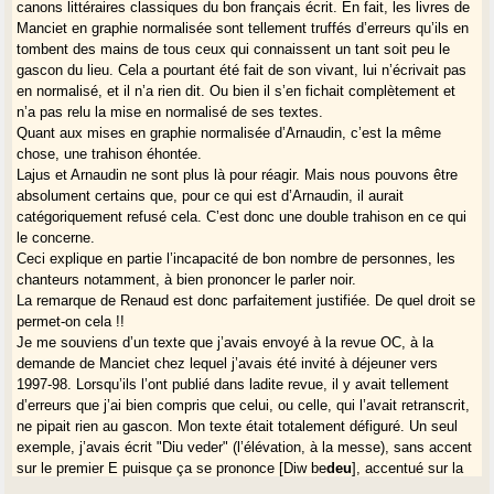
canons littéraires classiques du bon français écrit. En fait, les livres de
Manciet en graphie normalisée sont tellement truffés d’erreurs qu’ils en
tombent des mains de tous ceux qui connaissent un tant soit peu le
gascon du lieu. Cela a pourtant été fait de son vivant, lui n’écrivait pas
en normalisé, et il n’a rien dit. Ou bien il s’en fichait complètement et
n’a pas relu la mise en normalisé de ses textes.
Quant aux mises en graphie normalisée d’Arnaudin, c’est la même
chose, une trahison éhontée.
Lajus et Arnaudin ne sont plus là pour réagir. Mais nous pouvons être
absolument certains que, pour ce qui est d’Arnaudin, il aurait
catégoriquement refusé cela. C’est donc une double trahison en ce qui
le concerne.
Ceci explique en partie l’incapacité de bon nombre de personnes, les
chanteurs notamment, à bien prononcer le parler noir.
La remarque de Renaud est donc parfaitement justifiée. De quel droit se
permet-on cela !!
Je me souviens d’un texte que j’avais envoyé à la revue OC, à la
demande de Manciet chez lequel j’avais été invité à déjeuner vers
1997-98. Lorsqu’ils l’ont publié dans ladite revue, il y avait tellement
d’erreurs que j’ai bien compris que celui, ou celle, qui l’avait retranscrit,
ne pipait rien au gascon. Mon texte était totalement défiguré. Un seul
exemple, j’avais écrit "Diu veder" (l’élévation, à la messe), sans accent
sur le premier E puisque ça se prononce [Diw be
deu
], accentué sur la
seconde syllabe. Je suis certain que Manciet n’avait pas relu le travail