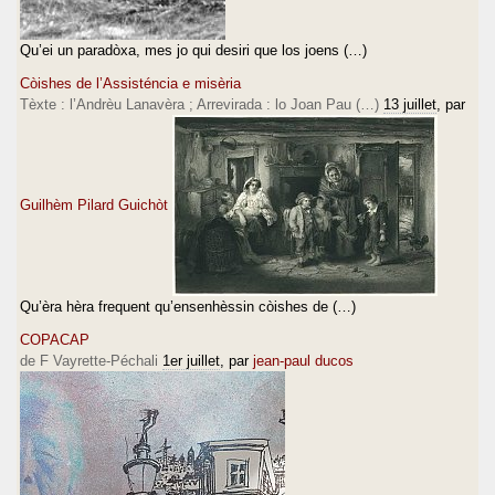
Qu’ei un paradòxa, mes jo qui desiri que los joens (…)
Còishes de l’Assisténcia e misèria
Tèxte : l’Andrèu Lanavèra ; Arrevirada : lo Joan Pau (…)
13 juillet
, par
Guilhèm Pilard Guichòt
Qu’èra hèra frequent qu’ensenhèssin còishes de (…)
COPACAP
de F Vayrette-Péchali
1er juillet
, par
jean-paul ducos