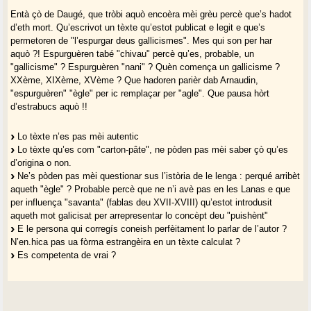
Entà çò de Daugé, que tròbi aquò encoèra mèi grèu percè que’s hadot
d’eth mort. Qu’escrivot un tèxte qu’estot publicat e legit e que’s
permetoren de "l’espurgar deus gallicismes". Mes qui son per har
aquò ?! Espurguèren tabé "chivau" percè qu’es, probable, un
"gallicisme" ? Espurguèren "nani" ? Quèn comença un gallicisme ?
XXème, XIXème, XVème ? Que hadoren parièr dab Arnaudin,
"espurguèren" "ègle" per ic remplaçar per "agle". Que pausa hòrt
d’estrabucs aquò !!
Lo tèxte n’es pas mèi autentic
Lo tèxte qu’es com "carton-pâte", ne pòden pas mèi saber çò qu’es
d’origina o non.
Ne’s pòden pas mèi questionar sus l’istòria de le lenga : perqué arribèt
aqueth "ègle" ? Probable percè que ne n’i avè pas en les Lanas e que
per influença "savanta" (fablas deu XVII-XVIII) qu’estot introdusit
aqueth mot galicisat per arrepresentar lo concèpt deu "puishènt"
E le persona qui corregís coneish perfèitament lo parlar de l’autor ?
N’en.hica pas ua fòrma estrangèira en un tèxte calculat ?
Es competenta de vrai ?