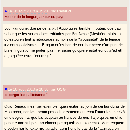
#
Le 28 août 2018 à 15:41
,
par
Renaud
Amour de la langue, amour du pays
Lou Ramounet dou pè de la bit ! Aquo qu’es tarrible ! Toutun, que cau
saber que les soues obres editades per Per Noste (Mestièrs fotuts...)
qu’estouren hort arretoucades au nom de la "bloussetat" de le lengue
=> dous galicismes... E aquo qu’es hort de dou har percè d’un punt de
biste lingüistic, ne poden pas mèi saber ço qu’ère estat ecriut pr’ad eth,
e ço qu’ère estat "courregit"....
#
Le 28 août 2018 à 18:38
,
par
GSG
esporgar los gallicismes ?
Quiò Renaud mes, per exemple, quan editan au jorn de uèi las òbras de
Montanha, non las tornan pas editar exactament com l’autor las escrivò
cinc segles i a, que las adaptan au francès de uèi. Tà jo qu’es un chic
parier e non sui pas tan chocat per aquèth cambiaments. Mers enquera
e poden har lo texte me agradiu (com hens lo cas de la "Camada en