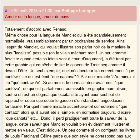
#
Le 30 août 2018 à 21:30
,
par
Philippe Lartigue
Amour de la langue, amour du pays
Totalement d’accord avec Renaud.
Même chose pour la langue de Manciet qui a été scandaleusement
normalisée, vraisemblablement par un occitaniste de service. Ainsi
l’esprit de Manciet, qui voulait illustrer son parler noir de la manière la
plus "localiste" possible (oh le vilain méchant mot ! Un peu comme
fasciste quand certains idiots sont à court d’argument), a été trahi par
cette graphie qui empêche de lire le gascon de Trensacq comme il
devrait l’être. Un seul exemple, quel néo locuteur lira correctement "que
cantèwe" ce qui est écrit "que cantava" ? Par quel miracle ? Au mieux il
lira "qué cantawo/e". Si au moins le normalisateur avait écrit "que
cantèva", ce qui est parfaitement admissible en graphie normalisée,
sauf si on est un dogmatique occitaniste ayant pour seul but de
rapprocher coûte que coûte le gascon d’un standard languedocien
fantasmé. Par quel même miracle accentuera-t-il correctement "que
cantatz" alors qu’il aurait été si simple, en normalisé toujours, d’écrire
"que càntatz" etc... Donc, il perd pratiquement toute la saveur de la
langue, cette saveur que Manciet voulait bien évidemment illustrer et
mettre en valeur. C’est ridicule. Un peu comme si on corrigeait les livres
de Louis Ferdinand Céline parce que son style ne correspond pas aux