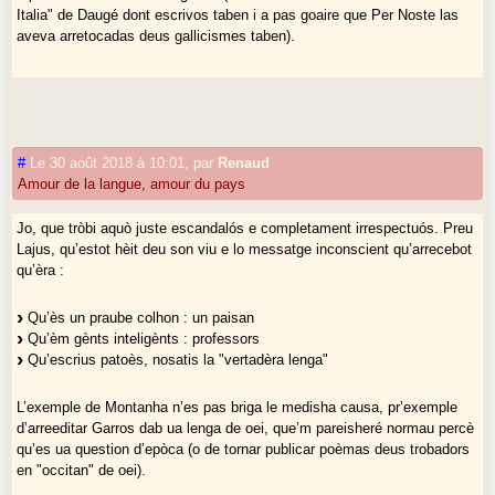
Italia" de Daugé dont escrivos taben i a pas goaire que Per Noste las
aveva arretocadas deus gallicismes taben).
#
Le 30 août 2018 à 10:01
,
par
Renaud
Amour de la langue, amour du pays
Jo, que tròbi aquò juste escandalós e completament irrespectuós. Preu
Lajus, qu’estot hèit deu son viu e lo messatge inconscient qu’arrecebot
qu’èra :
Qu’ès un praube colhon : un paisan
Qu’èm gènts inteligènts : professors
Qu’escrius patoès, nosatis la "vertadèra lenga"
L’exemple de Montanha n’es pas briga le medisha causa, pr’exemple
d’arreeditar Garros dab ua lenga de oei, que’m pareisheré normau percè
qu’es ua question d’epòca (o de tornar publicar poèmas deus trobadors
en "occitan" de oei).