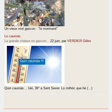
Un vieux mot gascon : "lo moriment"
Lo caumàs.
La grande chaleur en gascon...
22 juin
, par
VERDIER Gilles
Quin caumàs… Uei, 39° a Sent Sever. Lo milhòc que hè (…)