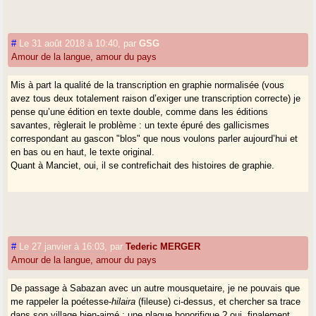
du transcripteur.
#
Le 31 août 2018 à 10:40
,
par
GSG
Amour de la langue, amour du pays
Mis à part la qualité de la transcription en graphie normalisée (vous
avez tous deux totalement raison d’exiger une transcription correcte) je
pense qu’une édition en texte double, comme dans les éditions
savantes, règlerait le problème : un texte épuré des gallicismes
correspondant au gascon "blos" que nous voulons parler aujourd’hui et
en bas ou en haut, le texte original.
Quant à Manciet, oui, il se contrefichait des histoires de graphie.
#
Le 27 janvier à 16:03
,
par
Tederic MERGER
Amour de la langue, amour du pays
De passage à Sabazan avec un autre mousquetaire, je ne pouvais que
me rappeler la poétesse-
hilaira
(fileuse) ci-dessus, et chercher sa trace
dans son village bien-aimé : une plaque honorifique ? oui, finalement,