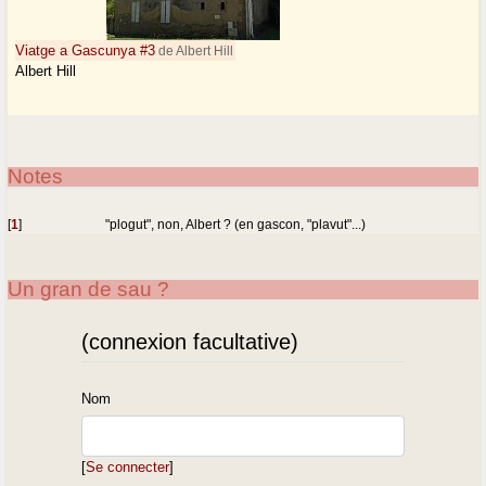
Viatge a Gascunya #3
de Albert Hill
Albert Hill
Notes
[
1
]
"plogut", non, Albert ? (en gascon, "plavut"...)
Un gran de sau ?
(connexion facultative)
Nom
[
Se connecter
]