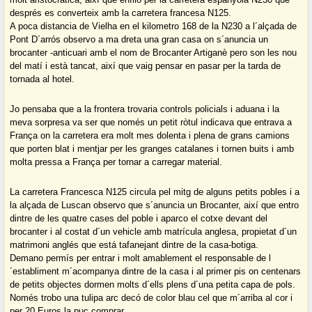
després es converteix amb la carretera francesa N125.
A poca distancia de Vielha en el kilometro 168 de la N230 a l´alçada de
Pont D´arrós observo a ma dreta una gran casa on s´anuncia un
brocanter -anticuari amb el nom de Brocanter Artiganè pero son les nou
del matí i està tancat, així que vaig pensar en pasar per la tarda de
tornada al hotel.
Jo pensaba que a la frontera trovaria controls policials i aduana i la
meva sorpresa va ser que només un petit ròtul indicava que entrava a
França on la carretera era molt mes dolenta i plena de grans camions
que porten blat i mentjar per les granges catalanes i tornen buits i amb
molta pressa a França per tornar a carregar material.
La carretera Francesca N125 circula pel mitg de alguns petits pobles i a
la alçada de Luscan observo que s´anuncia un Brocanter, així que entro
dintre de les quatre cases del poble i aparco el cotxe devant del
brocanter i al costat d´un vehicle amb matrícula anglesa, propietat d´un
matrimoni anglés que está tafanejant dintre de la casa-botiga.
Demano permís per entrar i molt amablement el responsable de l
´establiment m´acompanya dintre de la casa i al primer pis on centenars
de petits objectes dormen molts d´ells plens d´una petita capa de pols.
Només trobo una tulipa arc decó de color blau cel que m´arriba al cor i
per 20 Euros la puc comprar.