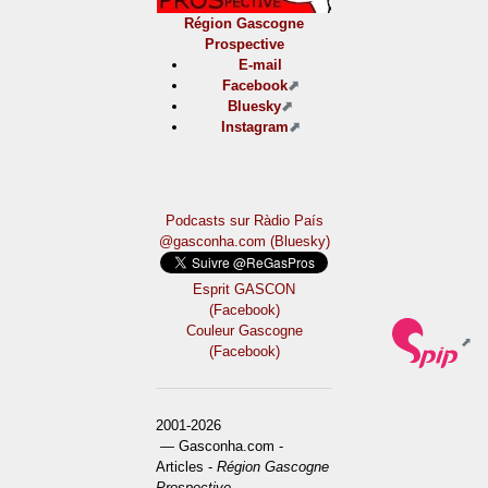
Région Gascogne
Prospective
E-mail
Facebook
Bluesky
Instagram
Podcasts sur Ràdio País
@gasconha.com (Bluesky)
Esprit GASCON
(Facebook)
Couleur Gascogne
(Facebook)
2001-2026
— Gasconha.com -
Articles -
Région Gascogne
Prospective