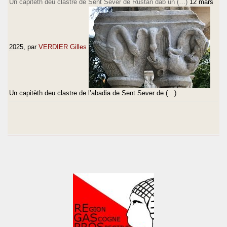
Un capitèth deu clastre de Sent Sever de Rustan dab un (…)
12 mars
2025
, par
VERDIER Gilles
Un capitèth deu clastre de l’abadia de Sent Sever de (…)