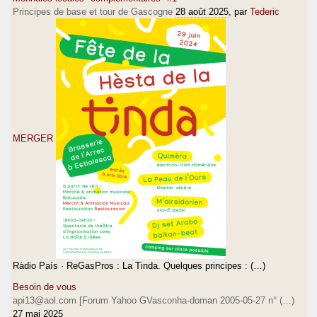
Principes de base et tour de Gascogne
28 août 2025
, par
Tederic
MERGER
Ràdio País · ReGasPros : La Tinda. Quelques principes : (…)
Besoin de vous
api13@aol.com [Forum Yahoo GVasconha-doman 2005-05-27 n° (…)
27 mai 2025