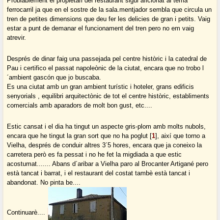
Problablement el propietari del restaurant sigui aficionat al tema
ferrocarril ja que en el sostre de la sala.mentjador sembla que circula un
tren de petites dimensions que deu fer les delicies de gran i petits. Vaig
estar a punt de demanar el funcionament del tren pero no em vaig
atrevir.
Després de dinar faig una passejada pel centre històric i la catedral de
Pau i certifico el passat napoleònic de la ciutat, encara que no trobo l
´ambient gascón que jo buscaba.
Es una ciutat amb un gran ambient turístic i hoteler, grans edificis
senyorials , equilibri arquitectònic de tot el centre històric, establiments
comercials amb aparadors de molt bon gust, etc....
Estic cansat i el dia ha tingut un aspecte gris-plom amb molts nubols,
encara que he tingut la gran sort que no ha poglut
[
1
]
, així que torno a
Vielha, després de conduir altres 3´5 hores, encara que ja coneixo la
carretera però es fa pessat i no he fet la migdiada a que estic
acostumat....... Abans d´aribar a Vielha paro al Brocanter Artigané pero
està tancat i barrat, i el restaurant del costat tambè està tancat i
abandonat. No pinta be....
Continuarè....