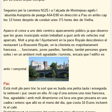
Segueixo per la carretera N125 i a l´alçada de Montrejeau agafo l
´aburrida Autopista de peatge A64-E80 en dirección a Pau on arribo cap
les 13 hores després de conduir unes 3´5 hores des de Vielha.
Aparco el cotxe a uns dels centrics aparcaments pùblics ja que observo
que les grues municipals están treballant a gust amb els vehicles mal
aparcats. Molt a prop de l´Ajuntament en la pace Royale descobreixo el
restaurant La Brasserie Royale, on la clientela es majoritariament
francesa..... funcionaris, joves parelles, families, també persones grans
soles i en un ambient molt agradable i luminós, encara que l´edifici es
antic i senyorial.
Pau
Està molt ple pero tinc la sort que es buida una petita taula i enseguida
la neitexen i puc seure en ella. Al cap d´una estona una noia francesa,
fina, agradable i amb molt dinamisme col.loca una gran pissarra en una
cadira i entenc que alló es el menú del dia, que costa 16 Euros incloent-
hi el café.