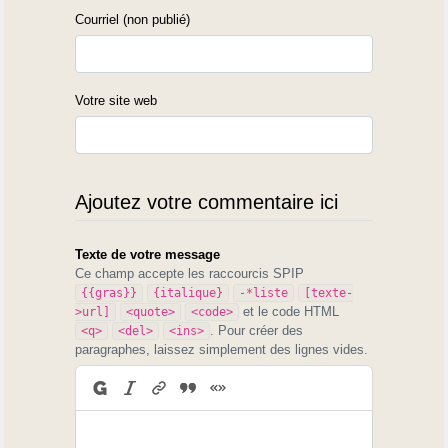
Courriel (non publié)
Votre site web
Ajoutez votre commentaire ici
Texte de votre message
Ce champ accepte les raccourcis SPIP
{{gras}}
{italique}
-*liste
[texte-
et le code HTML
>url]
<quote>
<code>
. Pour créer des
<q>
<del>
<ins>
paragraphes, laissez simplement des lignes vides.