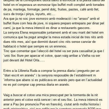
després de la corresponent dutxa baixo a esmorzar a la planta baixa del
hotel on m´esperava un esmorzar tipo buffet molt complet amb torrades
de pa, mantega, formatge, pernil dolç, fruites, pastes, café amb llet,
sucs de tronja i pinya, ioyurts, etc....
Ara que ja no soc jove esmorzo amb moderació i no "arraso" amb el
buffet lliure com feia de jove, ni siquiera preparo entrepans per dinar pel
camí, ja que la meva intenció es dinar a restaurants gascons.
La senyora Elena responsable juntament amb el seu marit del hotel em
comunica que ha pogut arreglar la meva estada inicial de tres nits amb
dues nits mes, així que dormirè durant cinc nits sense canviar de
habitació o hotel que sempre es un enrrenou.
Tinc que comentar que l´elecció del hotel va ser pura casualitat ja que l
´unic lloc lliure per aparcar el cotxe, quan vaig arribar a Vielha va ser
just devant del Hotel Orla......
Entro a la Llibreria Ruda a comprar la prensa diaria i pregunto per un
"diari escrit en aranès" i la senyora resposable de l´establiment m
´informa que abans si es publicava en aranés pero que en l´actualidad
no es pot comprar cap prensa diaria en aranés.
Vaig a buscar el cotxe una mica preocupat per la tormenta de la nit
anterior pero el cotxe està sencer i en el seu lloc. La meva intenció es
anar a Pau (es pronuncia Poo en francés), ciutat amb molta historia i
molt aristocràtica, així que enfilo per la carretera espanyola N230 que