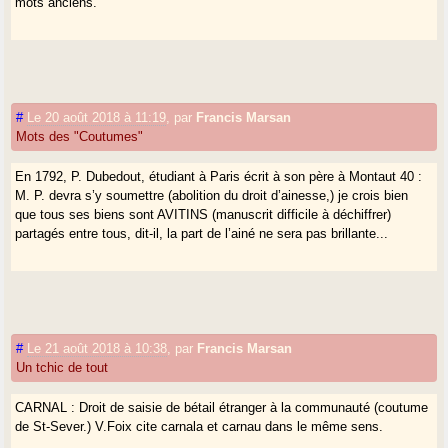
mots anciens.
#
Le 20 août 2018 à 11:19
,
par
Francis Marsan
Mots des "Coutumes"
En 1792, P. Dubedout, étudiant à Paris écrit à son père à Montaut 40 :
M. P. devra s’y soumettre (abolition du droit d’ainesse,) je crois bien
que tous ses biens sont AVITINS (manuscrit difficile à déchiffrer)
partagés entre tous, dit-il, la part de l’ainé ne sera pas brillante...
#
Le 21 août 2018 à 10:38
,
par
Francis Marsan
Un tchic de tout
CARNAL : Droit de saisie de bétail étranger à la communauté (coutume
de St-Sever.) V.Foix cite carnala et carnau dans le même sens.