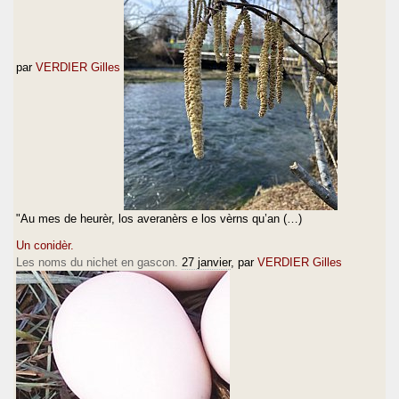
par
VERDIER Gilles
"Au mes de heurèr, los averanèrs e los vèrns qu’an (…)
Un conidèr.
Les noms du nichet en gascon.
27 janvier
, par
VERDIER Gilles