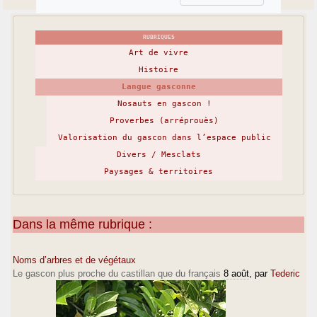
RUBRIQUES
Art de vivre
Histoire
Langue gasconne
Nosauts en gascon !
Proverbes (arréprouès)
Valorisation du gascon dans l’espace public
Divers / Mesclats
Paysages & territoires
Dans la même rubrique :
Noms d’arbres et de végétaux
Le gascon plus proche du castillan que du français
8 août
, par
Tederic