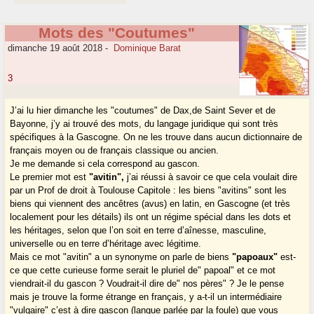
Mots des "Coutumes"
dimanche 19 août 2018
-
Dominique Barat
3
J’ai lu hier dimanche les "coutumes" de Dax,de Saint Sever et de
Bayonne, j’y ai trouvé des mots, du langage juridique qui sont très
spécifiques à la Gascogne. On ne les trouve dans aucun dictionnaire de
français moyen ou de français classique ou ancien.
Je me demande si cela correspond au gascon.
Le premier mot est
"avitin",
j’ai réussi à savoir ce que cela voulait dire
par un Prof de droit à Toulouse Capitole : les biens "avitins" sont les
biens qui viennent des ancêtres (avus) en latin, en Gascogne (et très
localement pour les détails) ils ont un régime spécial dans les dots et
les héritages, selon que l’on soit en terre d’aînesse, masculine,
universelle ou en terre d’héritage avec légitime.
Mais ce mot "avitin" a un synonyme on parle de biens
"papoaux"
est-
ce que cette curieuse forme serait le pluriel de" papoal" et ce mot
viendrait-il du gascon ? Voudrait-il dire de" nos pères" ? Je le pense
mais je trouve la forme étrange en français, y a-t-il un intermédiaire
"vulgaire" c’est à dire gascon (langue parlée par la foule) que vous