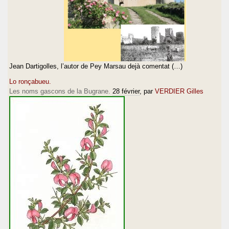
Jean Dartigolles, l’autor de Pey Marsau dejà comentat (…)
Lo ronçabueu.
Les noms gascons de la Bugrane.
28 février
, par
VERDIER Gilles