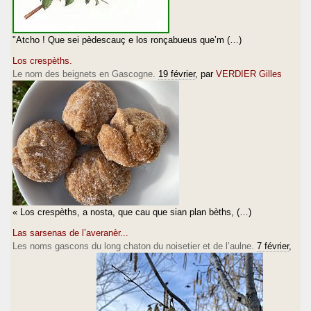
"Atcho ! Que sei pèdescauç e los ronçabueus que’m (…)
Los crespèths.
Le nom des beignets en Gascogne.
19 février
, par
VERDIER Gilles
« Los crespèths, a nosta, que cau que sian plan bèths, (…)
Las sarsenas de l’averanèr...
Les noms gascons du long chaton du noisetier et de l’aulne.
7 février
,