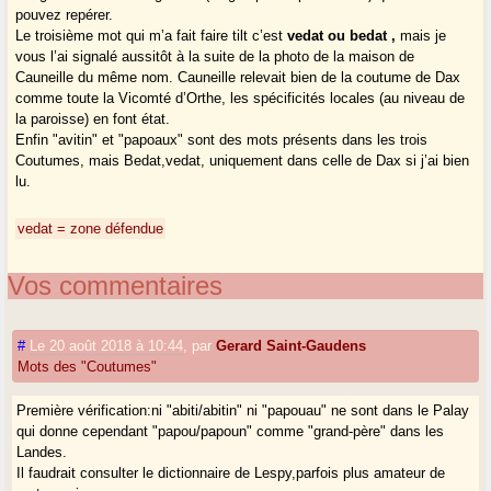
pouvez repérer.
Le troisième mot qui m’a fait faire tilt c’est
vedat ou bedat ,
mais je
vous l’ai signalé aussitôt à la suite de la photo de la maison de
Cauneille du même nom. Cauneille relevait bien de la coutume de Dax
comme toute la Vicomté d’Orthe, les spécificités locales (au niveau de
la paroisse) en font état.
Enfin "avitin" et "papoaux" sont des mots présents dans les trois
Coutumes, mais Bedat,vedat, uniquement dans celle de Dax si j’ai bien
lu.
vedat = zone défendue
Vos commentaires
#
Le 20 août 2018 à 10:44
,
par
Gerard Saint-Gaudens
Mots des "Coutumes"
Première vérification:ni "abiti/abitin" ni "papouau" ne sont dans le Palay
qui donne cependant "papou/papoun" comme "grand-père" dans les
Landes.
Il faudrait consulter le dictionnaire de Lespy,parfois plus amateur de