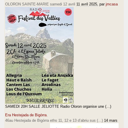
OLORON SAINTE-MARIE samedi 12 avril
11 avril 2025
, par
jmcasa
SAMEDI 20H SALLE JELIOTTE Radio Oloron organise une (…)
Era Hestejada de Bigòrra.
46au Hestejada de Bigòrra eths 11, 12 e 13 d’abriu sus (…)
14 mars