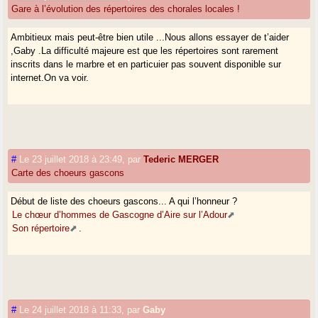
Gare à l’évolution des répertoires des chorales locales !
Ambitieux mais peut-être bien utile ...Nous allons essayer de t’aider
,Gaby .La difficulté majeure est que les répertoires sont rarement
inscrits dans le marbre et en particuier pas souvent disponible sur
internet.On va voir.
#
Le 23 juillet 2018 à 23:49
,
par
Tederic MERGER
Carte des choeurs gascons
Début de liste des choeurs gascons... A qui l’honneur ?
Le chœur d’hommes de Gascogne d’Aire sur l’Adour
Son répertoire
.
#
Le 24 juillet 2018 à 11:33
,
par
Gaby