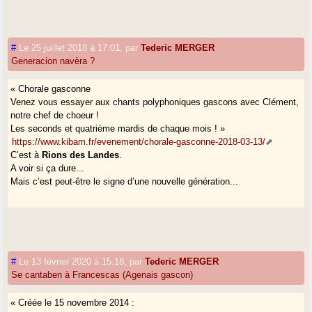
#
Le 25 juillet 2018 à 17:01
,
par
Tederic MERGER
Generacion navèra ?
« Chorale gasconne
Venez vous essayer aux chants polyphoniques gascons avec Clément,
notre chef de choeur !
Les seconds et quatrième mardis de chaque mois ! »
https://www.kibam.fr/evenement/chorale-gasconne-2018-03-13/
C’est à
Rions des Landes
.
A voir si ça dure...
Mais c’est peut-être le signe d’une nouvelle génération...
#
Le 13 février 2020 à 15:18
,
par
Tederic MERGER
Se cantaben à Francescas (Agenais gascon)
« Créée le 15 novembre 2014 :