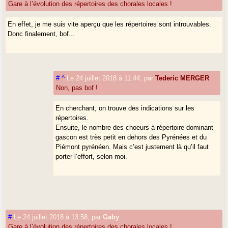
Gare à l’évolution des répertoires des chorales locales !
En effet, je me suis vite aperçu que les répertoires sont introuvables.
Donc finalement, bof...
#
^
Le 24 juillet 2018 à 11:44
,
par
Tederic MERGER
Non, pas bof !
En cherchant, on trouve des indications sur les
répertoires.
Ensuite, le nombre des choeurs à répertoire dominant
gascon est très petit en dehors des Pyrénées et du
Piémont pyrénéen. Mais c’est justement là qu’il faut
porter l’effort, selon moi.
#
Le 24 juillet 2018 à 13:58
,
par
Gaby
Gare à l’évolution des répertoires des chorales locales !