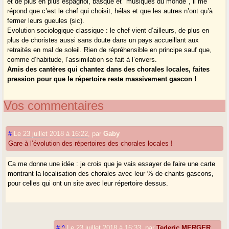
et de plus en plus espagnol, basque et "musiques du monde", il me
répond que c’est le chef qui choisit, hélas et que les autres n’ont qu’à
fermer leurs gueules (sic).
Evolution sociologique classique : le chef vient d’ailleurs, de plus en
plus de choristes aussi sans doute dans un pays accueillant aux
retraités en mal de soleil. Rien de répréhensible en principe sauf que,
comme d’habitude, l’assimilation se fait à l’envers.
Amis des cantères qui chantez dans des chorales locales, faites
pression pour que le répertoire reste massivement gascon !
Vos commentaires
#
Le 23 juillet 2018 à 16:22
,
par
Gaby
Gare à l’évolution des répertoires des chorales locales !
Ca me donne une idée : je crois que je vais essayer de faire une carte
montrant la localisation des chorales avec leur % de chants gascons,
pour celles qui ont un site avec leur répertoire dessus.
#
^
Le 23 juillet 2018 à 16:33
,
par
Tederic MERGER