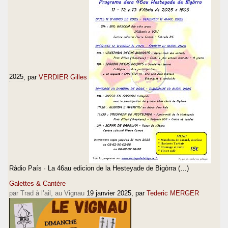
2025
, par
VERDIER Gilles
Ràdio País · La 46au edicion de la Hesteyade de Bigòrra (…)
Galettes & Cantère
par Trad à l’ail, au Vignau
19 janvier 2025
, par
Tederic MERGER