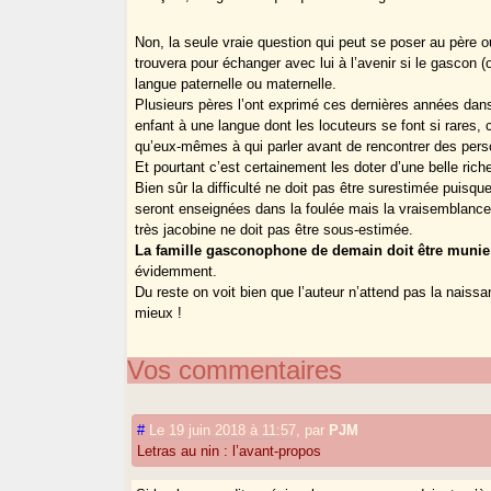
Non, la seule vraie question qui peut se poser au père ou
trouvera pour échanger avec lui à l’avenir si le gascon 
langue paternelle ou maternelle.
Plusieurs pères l’ont exprimé ces dernières années dan
enfant à une langue dont les locuteurs se font si rares, 
qu’eux-mêmes à qui parler avant de rencontrer des perso
Et pourtant c’est certainement les doter d’une belle rich
Bien sûr la difficulté ne doit pas être surestimée puisque
seront enseignées dans la foulée mais la vraisemblance 
très jacobine ne doit pas être sous-estimée.
La famille gasconophone de demain doit être munie 
évidemment.
Du reste on voit bien que l’auteur n’attend pas la naissan
mieux !
Vos commentaires
#
Le 19 juin 2018 à 11:57
,
par
PJM
Letras au nin : l’avant-propos