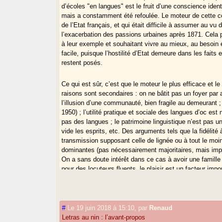
d’écoles "en langues" est le fruit d’une conscience iden
mais a constamment été refoulée. Le moteur de cette co
de l’Etat français, et qui était difficile à assumer au vu
l’exacerbation des passions urbaines après 1871. Cela po
à leur exemple et souhaitant vivre au mieux, au besoin 
facile, puisque l’hostilité d’Etat demeure dans les faits e
restent posés.
Ce qui est sûr, c’est que le moteur le plus efficace et 
raisons sont secondaires : on ne bâtit pas un foyer par 
l’illusion d’une communauté, bien fragile au demeurant ;
1950) ; l’utilité pratique et sociale des langues d’oc es
pas des langues ; le patrimoine linguistique n’est pas un
vide les esprits, etc. Des arguments tels que la fidélité
transmission supposant celle de lignée ou à tout le moi
dominantes (pas nécessairement majoritaires, mais impo
On a sans doute intérêt dans ce cas à avoir une famille
pour des locuteurs fluents, le plaisir est un facteur impo
On ne ramènera pas la société gasconne d’avant 1950, a 
d’une langue sans l’entour d’une
culture para-linguist
#
Le 19 juin 2018 à 15:10
,
par
Renaud
n’est qu’un élément dans cette entreprise (pour laquel
Letras au nin : l’avant-propos
paraissent sans grand intérêt).