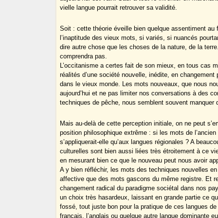
vielle langue pourrait retrouver sa validité.
Soit : cette théorie éveille bien quelque assentiment 
l’inaptitude des vieux mots, si variés, si nuancés pourta
dire autre chose que les choses de la nature, de la terr
comprendra pas.
L’occitanisme a certes fait de son mieux, en tous cas mie
réalités d’une société nouvelle, inédite, en changement p
dans le vieux monde. Les mots nouveaux, que nous nous e
aujourd’hui et ne pas limiter nos conversations à des co
techniques de pêche, nous semblent souvent manquer de p
Mais au-delà de cette perception initiale, on ne peut s
position philosophique extrême : si les mots de l’ancien 
s’appliquerait-elle qu’aux langues régionales ? A beauco
culturelles sont bien aussi liées très étroitement à ce 
en mesurant bien ce que le nouveau peut nous avoir app
A y bien réfléchir, les mots des techniques nouvelles e
affective que des mots gascons du même registre. Et re
changement radical du paradigme sociétal dans nos pays, 
un choix très hasardeux, laissant en grande partie ce q
fossé, tout juste bon pour la pratique de ces langues de
français, l’anglais ou quelque autre langue dominante e