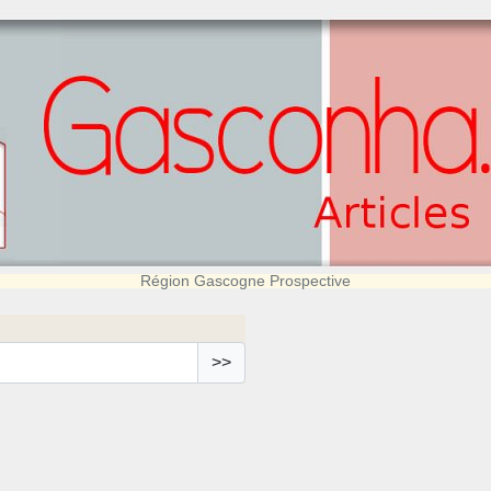
Région Gascogne Prospective
>>