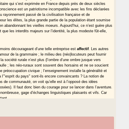
titaire qui s’est exprimée en France depuis près de deux siècles
nscience est un patriotisme incompatible avec les fins déclarées
 du rayonnement passé de la civilisation française et de
ur les élites, la plus grande partie de la population étant soumise
en abandonnant les vieilles moeurs. Aujourd’hui, ce n’est guère plus
t que les interdits majeurs sur l’identité, la plus modeste fût-elle,
le moins décourageant d’une telle entreprise est
affectif
. Les autres
amour de la grammaire ; le milieu des (néo)locuteurs peut fournir
 la société rurale n’est plus (l’ombre d’une ombre jusque vers
t nulle ; les néo-ruraux sont souvent des horsains et ne se soucient
e préoccupation civique ; l’enseignement installe la généralité et
 à l’"esprit du pays" sont-ils encore convaincants ? La notion de
ns de communauté, on voit qu’elle est à l’opposé des idées
sées). Il faut donc bien du courage pour se lancer dans l’aventure.
 nombreuse, gage d’échanges linguistiques plaisants et vifs. Car
rtant.
fortiori d’avant 1887. Mais on ne peut concevoir l’usage familial
ique
(chants, danses, mode de vie, etc.). La question de la langue
le les considérations des philosophes francophones du moment me