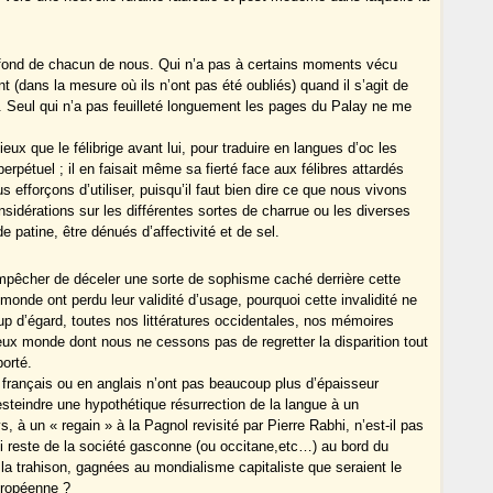
au fond de chacun de nous. Qui n’a pas à certains moments vécu
nt (dans la mesure où ils n’ont pas été oubliés) quand il s’agit de
e. Seul qui n’a pas feuilleté longuement les pages du Palay ne me
ux que le félibrige avant lui, pour traduire en langues d’oc les
erpétuel ; il en faisait même sa fierté face aux félibres attardés
fforçons d’utiliser, puisqu’il faut bien dire ce que nous vivons
nsidérations sur les différentes sortes de charrue ou les diverses
atine, être dénués d’affectivité et de sel.
’empêcher de déceler une sorte de sophisme caché derrière cette
monde ont perdu leur validité d’usage, pourquoi cette invalidité ne
up d’égard, toutes nos littératures occidentales, nos mémoires
vieux monde dont nous ne cessons pas de regretter la disparition tout
orté.
n français ou en anglais n’ont pas beaucoup plus d’épaisseur
steindre une hypothétique résurrection de la langue à un
à un « regain » à la Pagnol revisité par Pierre Rabhi, n’est-il pas
ui reste de la société gasconne (ou occitane,etc…) au bord du
 la trahison, gagnées au mondialisme capitaliste que seraient le
uropéenne ?