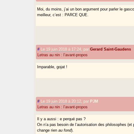
Moi, du moins, j’ai un bon argument pour parler le gasco
meilleur, c’est : PARCE QUE.
#
Le 19 juin 2018 à 17:24
,
par
Gerard Saint-Gaudens
Letras au nin : l’avant-propos
Imparable, gojat !
#
Le 19 juin 2018 à 20:12
,
par
PJM
Letras au nin : l’avant-propos
Il y a aussi : e perqué pas ?
On n’a pas besoin de l’autorisation des philosophes (et
change rien
au fond
).