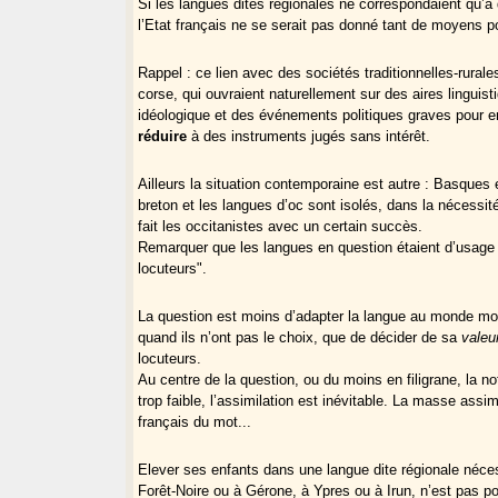
Si les langues dites régionales ne correspondaient qu’
l’Etat français ne se serait pas donné tant de moyens po
Rappel : ce lien avec des sociétés traditionnelles-rurale
corse, qui ouvraient naturellement sur des aires linguist
idéologique et des événements politiques graves pour en
réduire
à des instruments jugés sans intérêt.
Ailleurs la situation contemporaine est autre : Basques
breton et les langues d’oc sont isolés, dans la nécessit
fait les occitanistes avec un certain succès.
Remarquer que les langues en question étaient d’usage 
locuteurs".
La question est moins d’adapter la langue au monde mo
quand ils n’ont pas le choix, que de décider de sa
valeu
locuteurs.
Au centre de la question, ou du moins en filigrane, la n
trop faible, l’assimilation est inévitable. La masse assi
français du mot...
Elever ses enfants dans une langue dite régionale néces
Forêt-Noire ou à Gérone, à Ypres ou à Irun, n’est pas