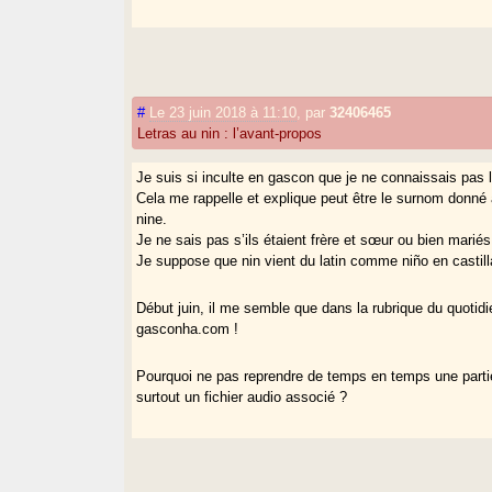
#
Le 23 juin 2018 à 11:10
,
par
32406465
Letras au nin : l’avant-propos
Je suis si inculte en gascon que je ne connaissais pas l
Cela me rappelle et explique peut être le surnom donné à
nine.
Je ne sais pas s’ils étaient frère et sœur ou bien marié
Je suppose que nin vient du latin comme niño en castill
Début juin, il me semble que dans la rubrique du quotidi
gasconha.com !
Pourquoi ne pas reprendre de temps en temps une partie
surtout un fichier audio associé ?