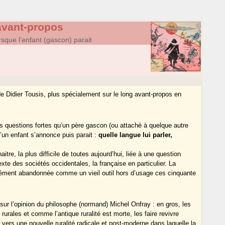
’avant-propos
rsque l’enfant (gascon) parait
e Didier Tousis, plus spécialement sur le long avant-propos en
s questions fortes qu’un père gascon (ou attaché à quelque autre
u’un enfant s’annonce puis parait :
quelle langue lui parler,
naitre, la plus difficile de toutes aujourd’hui, liée à une question
te des sociétés occidentales, la française en particulier. La
rrément abandonnée comme un vieil outil hors d’usage ces cinquante
ur l’opinion du philosophe (normand) Michel Onfray : en gros, les
urales et comme l’antique ruralité est morte, les faire revivre
 vers une nouvelle ruralité radicale et post-moderne dans laquelle la