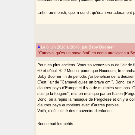
Enfin, au mensh, que’m sui dit qu’èram vertadèrament p
#
Le 8 juin 2018 à 20:46
,
par
Baby Boomer
"Carnaval qu’es un brave òmi" en canta arreligiosa a Se
Pour les plus anciens. Vous souvenez-vous de l’air de fl
60 et début 70 ? Moi oui parce que Nounours, le marcha
Baby Boomer fin de période, j’ai bénéficié de la deuxiè
C’est l’air de "Carnaval qu’es un brave òmi". Donc, ce
d’autres pays d’Europe et il y a de multiples versions.
suis-je la fougère", mis en musique par un Italien (Pergol
Donc, on a repris la musique de Pergolèse et on y a col
d’autres pays européens avec d’autres paroles.
Voilà, d’où l’utilité des souvenirs d’enfance.
Bonne nuit les petits !