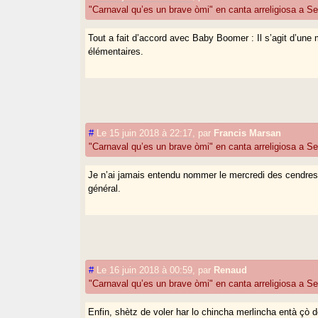
"Carnaval qu’es un brave òmi" en canta arreligiosa a Se
Tout a fait d’accord avec Baby Boomer : Il s’agit d’u
élémentaires.
#
Le 15 juin 2018 à 22:17
,
par
Francis Marsan
"Carnaval qu’es un brave òmi" en canta arreligiosa a Se
Je n’ai jamais entendu nommer le mercredi des cendres 
général.
#
Le 16 juin 2018 à 00:59
,
par
Renaud
"Carnaval qu’es un brave òmi" en canta arreligiosa a Se
Enfin, shètz de voler har lo chincha merlincha entà çò