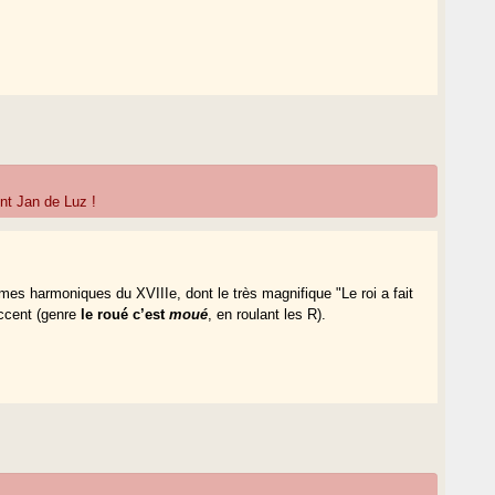
nt Jan de Luz !
mes harmoniques du XVIIIe, dont le très magnifique "Le roi a fait
accent (genre
le roué c’est
moué
, en roulant les R).