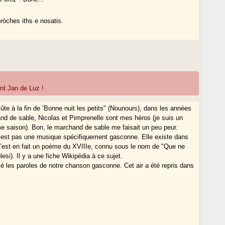
ròches iths e nosatis.
nt Jan de Luz !
ûte à la fin de ’Bonne nuit les petits" (Nounours), dans les années
nd de sable, Nicolas et Pimprenelle sont mes héros (je suis un
me saison). Bon, le marchand de sable me faisait un peu peur.
 n’est pas une musique spécifiquement gasconne. Elle existe dans
 C’est en fait un poème du XVIIIe, connu sous le nom de "Que ne
esi). Il y a une fiche Wikipédia à ce sujet.
lé les paroles de notre chanson gasconne. Cet air a été repris dans