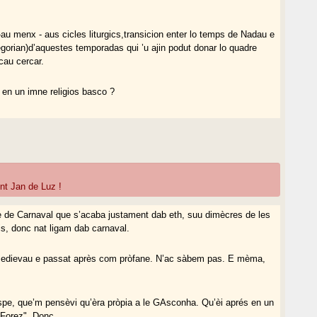
-au menx - aus cicles liturgics,transicion enter lo temps de Nadau e
egorian)d’aquestes temporadas qui ’u ajin podut donar lo quadre
cau cercar.
 en un imne religios basco ?
nt Jan de Luz !
cle de Carnaval que s’acaba justament dab eth, suu dimècres de les
ais, donc nat ligam dab carnaval.
a medievau e passat après com pròfane. N’ac sàbem pas. E mèma,
spe, que’m pensèvi qu’èra pròpia a le GAsconha. Qu’èi aprés en un
"Forez". Donc...