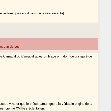
nsi bien que vèni d’ua musica dita savanta).
nt Jan de Luz !
ube Carnabal ou Carnabal qu’èy un brabe omi dont celui inspiré de
aussi. A noter que le présentateur ignore la véritable origine de la
t bien le XVIIIe siècle italien.