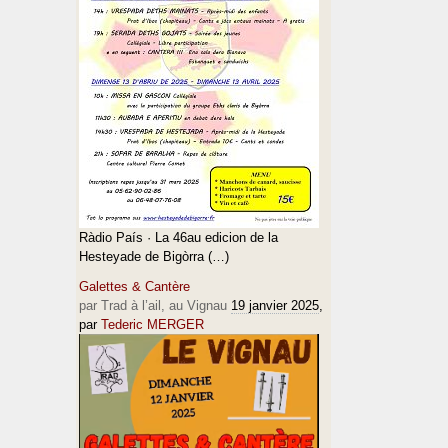
Ràdio País · La 46au edicion de la
Hesteyade de Bigòrra (…)
Galettes & Cantère
par Trad à l’ail, au Vignau
19 janvier 2025
,
par
Tederic MERGER