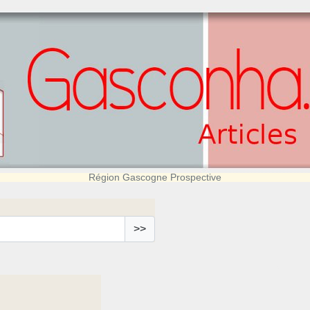
Région Gascogne Prospective
>>