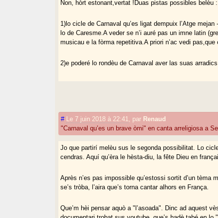
Non, hòrt estonant,vertat !Duas pistas possibles belèu :
1)lo cicle de Carnaval qu’es ligat dempuix l’Atge mejan 
lo de Caresme.A veder se n’i auré pas un imne latin (gr
musicau e la fòrma repetitiva.A priori n’ac vedi pas,que 
2)e poderé lo rondèu de Carnaval aver las suas arradics
#
Le 7 juin 2018 à 22:41
,
par
Renaud
"Carnaval qu’es un brave òmi" en canta arreligiosa a Se
Jo que partirí melèu sus le segonda possibilitat. Lo ci
cendras. Aquí qu’èra le hèsta-diu, la fête Dieu en franç
Après n’es pas impossible qu’estossi sortit d’un tèm
se’s tròba, l’aira que’s torna cantar alhors en França.
Que’m hèi pensar aquò a "l’asoada". Dinc ad aquest vè
documentari trobat sus youtube, que’s hadè tabé en lo 