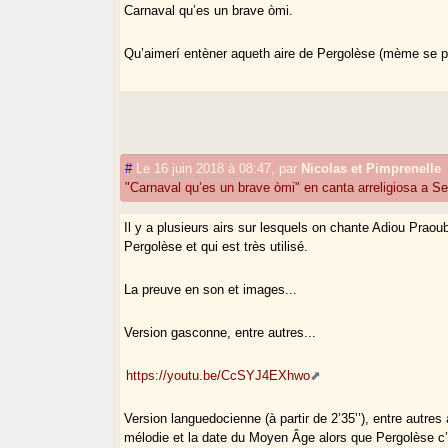
Carnaval qu’es un brave òmi.
Qu’aimerí entèner aqueth aire de Pergolèse (mème se pe
#
Le 16 juin 2018 à 08:47
,
par
Nicolas et Pimprenelle
"Carnaval qu’es un brave òmi" en canta arreligiosa a Se
Il y a plusieurs airs sur lesquels on chante Adiou Prao
Pergolèse et qui est très utilisé.
La preuve en son et images...
Version gasconne, entre autres...
https://youtu.be/CcSYJ4EXhwo
Version languedocienne (à partir de 2’35’’), entre autres 
mélodie et la date du Moyen Âge alors que Pergolèse c’es