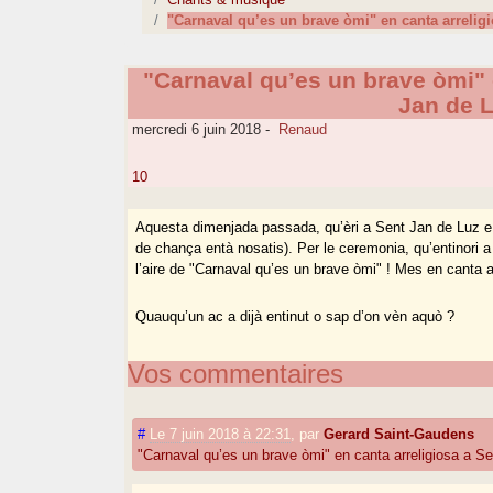
"Carnaval qu’es un brave òmi" en canta arreligi
"Carnaval qu’es un brave òmi" 
Jan de L
mercredi 6 juin 2018
-
Renaud
10
Aquesta dimenjada passada, qu’èri a Sent Jan de Luz e q
de chança entà nosatis). Per le ceremonia, qu’entinori 
l’aire de "Carnaval qu’es un brave òmi" ! Mes en canta ar
Quauqu’un ac a dijà entinut o sap d’on vèn aquò ?
Vos commentaires
#
Le 7 juin 2018 à 22:31
,
par
Gerard Saint-Gaudens
"Carnaval qu’es un brave òmi" en canta arreligiosa a Se