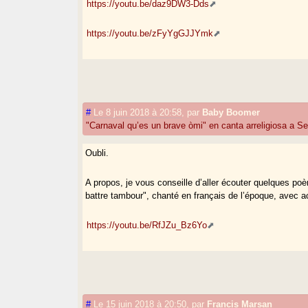
https://youtu.be/daz9DW3-Dds
https://youtu.be/zFyYgGJJYmk
#
Le 8 juin 2018 à 20:58
,
par
Baby Boomer
"Carnaval qu’es un brave òmi" en canta arreligiosa a Se
Oubli.
A propos, je vous conseille d’aller écouter quelques poè
battre tambour", chanté en français de l’époque, avec 
https://youtu.be/RfJZu_Bz6Yo
#
Le 15 juin 2018 à 20:50
,
par
Francis Marsan