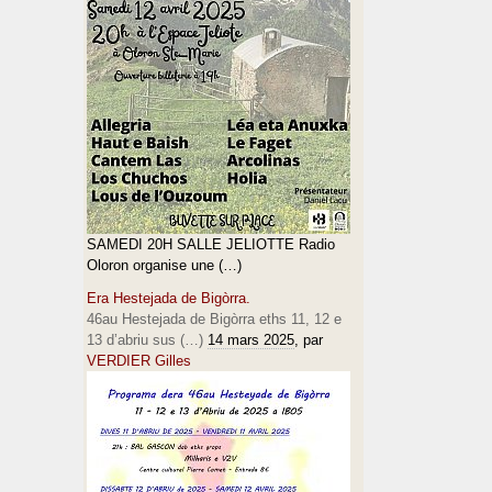
SAMEDI 20H SALLE JELIOTTE Radio
Oloron organise une (…)
Era Hestejada de Bigòrra.
46au Hestejada de Bigòrra eths 11, 12 e
13 d’abriu sus (…)
14 mars 2025
, par
VERDIER Gilles