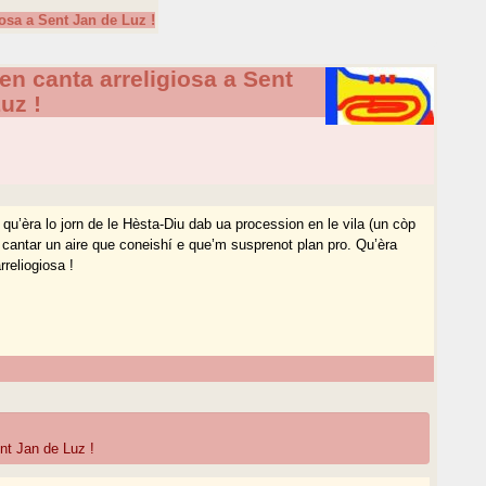
osa a Sent Jan de Luz !
en canta arreligiosa a Sent
uz !
u’èra lo jorn de le Hèsta-Diu dab ua procession en le vila (un còp
a cantar un aire que coneishí e que’m susprenot plan pro. Qu’èra
reliogiosa !
nt Jan de Luz !