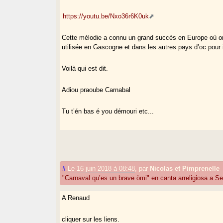
https://youtu.be/Nxo36r6K0uk
Cette mélodie a connu un grand succès en Europe où on l
utilisée en Gascogne et dans les autres pays d’oc pour i
Voilà qui est dit.
Adiou praoube Carnabal
Tu t’én bas é you démouri etc...
#
Le 16 juin 2018 à 08:48
,
par
Nicolas et Pimprenelle
"Carnaval qu’es un brave òmi" en canta arreligiosa a Se
A Renaud
cliquer sur les liens.