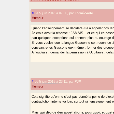
#
Le 5 juin 2018 à 07:50
,
par
Torné-Sarte
Humeur
Quand l’enseignement se décidera -t-il à appeler nos la
Je crois avoir la réponse : JAMAIS ...et ce qui ce pass
part quelques exceptions qui tiennent plus au courage de
Si vous voulez que la langue Gasconne soit reconnue ,il 
convaincre les Gascons eux-même , former des groupes de
A j’oubliais : demander la permission à Occitanie : cela 
#
Le 5 juin 2018 à 23:11
,
par
PJM
Humeur
Cela signifie qu’on ne s’est pas donné la peine de d’exp
contradiction interne va loin, surtout si l’enseignement 
Mais
qui décide des appellations, pourquoi, et quel