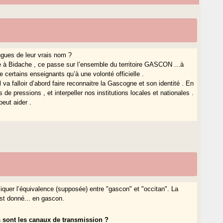
ngues de leur vrais nom ?
e à Bidache , ce passe sur l’ensemble du territoire GASCON ...à
 certains enseignants qu’à une volonté officielle .
va falloir d’abord faire reconnaitre la Gascogne et son identité . En
 pressions , et interpeller nos institutions locales et nationales .
peut aider .
liquer l’équivalence (supposée) entre "gascon" et "occitan". La
est donné... en gascon.
s sont les canaux de transmission ?