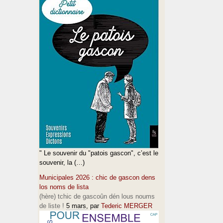
" Le souvenir du "patois gascon", c’est le
souvenir, la (…)
Municipales 2026 : chic de gascon dens
los noms de lista
(hère) tchic de gascoûn dén lous noums
de liste !
5 mars
, par
Tederic MERGER