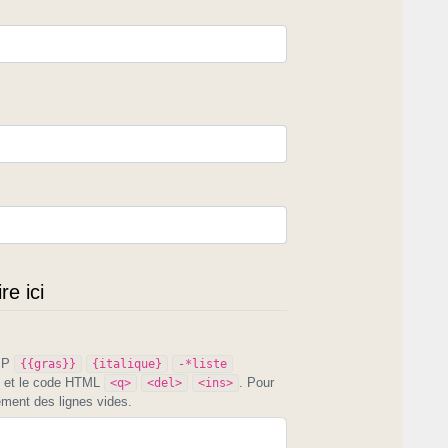
enu et faux sur lequel repose la pan-Occitanie ?
e ici
PIP
{{gras}}
{italique}
-*liste
et le code HTML
. Pour
<q>
<del>
<ins>
ement des lignes vides.