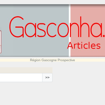
Région Gascogne Prospective
>>