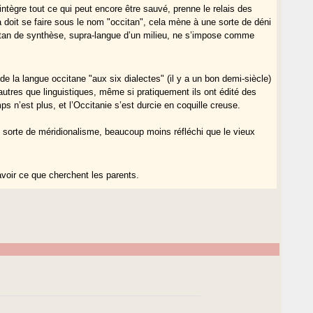
intègre tout ce qui peut encore être sauvé, prenne le relais des
a doit se faire sous le nom "occitan", cela mène à une sorte de déni
ccitan de synthèse, supra-langue d’un milieu, ne s’impose comme
de la langue occitane "aux six dialectes" (il y a un bon demi-siècle)
autres que linguistiques, même si pratiquement ils ont édité des
 n’est plus, et l’Occitanie s’est durcie en coquille creuse.
e, sorte de méridionalisme, beaucoup moins réfléchi que le vieux
avoir ce que cherchent les parents.
peuple.
t il a donné des résultats que certains ont stupidement décriés ou
t maintenant
un trouble dans les esprits
, qui nuit à l’appartenance.
t-ils ? Quand les responsables appelleront-ils les choses par leurs
là, mais en position subordonnée, mineure.