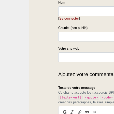
Trop proche du terroir ? Trop distincte du discours conv
Nom
L’explication n’est pas que dans les circulaires.
[
Se connecter
]
Courriel (non publié)
Votre site web
Ajoutez votre commentair
Texte de votre message
Ce champ accepte les raccourcis S
[texte->url]
<quote>
<code>
créer des paragraphes, laissez simpl