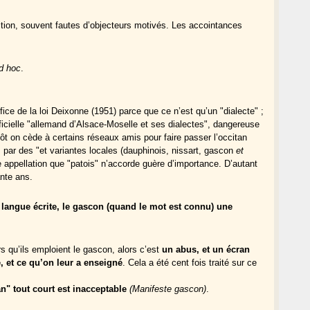
ition, souvent fautes d’objecteurs motivés. Les accointances
d hoc
.
ce de la loi Deixonne (1951) parce que ce n’est qu’un "dialecte" ;
officielle "allemand d’Alsace-Moselle et ses dialectes", dangereuse
tôt on cède à certains réseaux amis pour faire passer l’occitan
ires par des "et variantes locales (dauphinois, nissart, gascon
et
re appellation que "patois" n’accorde guère d’importance. D’autant
ante ans.
la langue écrite, le gascon (quand le mot est connu) une
rs qu’ils emploient le gascon, alors c’est
un abus, et un écran
e, et ce qu’on leur a enseigné
. Cela a été cent fois traité sur ce
n" tout court est inacceptable
(Manifeste gascon)
.