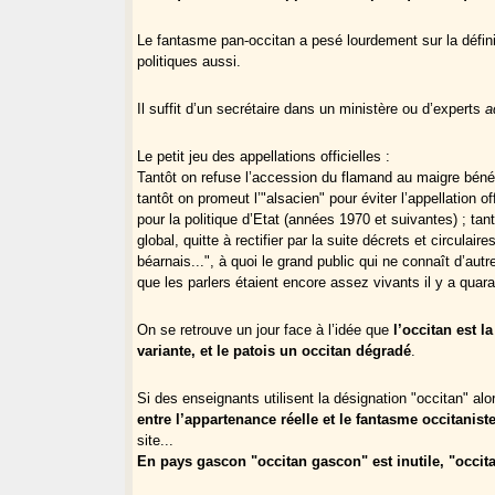
Le fantasme pan-occitan a pesé lourdement sur la défin
politiques aussi.
Il suffit d’un secrétaire dans un ministère ou d’experts
a
Le petit jeu des appellations officielles :
Tantôt on refuse l’accession du flamand au maigre bénéfi
tantôt on promeut l’"alsacien" pour éviter l’appellation 
pour la politique d’Etat (années 1970 et suivantes) ; tan
global, quitte à rectifier par la suite décrets et circula
béarnais...", à quoi le grand public qui ne connaît d’aut
que les parlers étaient encore assez vivants il y a quar
On se retrouve un jour face à l’idée que
l’occitan est 
variante, et le patois un occitan dégradé
.
Si des enseignants utilisent la désignation "occitan" alo
entre l’appartenance réelle et le fantasme occitanist
site...
En pays gascon "occitan gascon" est inutile, "occita