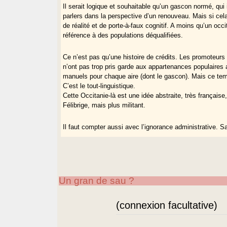
Il serait logique et souhaitable qu’un gascon normé, qui 
parlers dans la perspective d’un renouveau. Mais si cel
de réalité et de porte-à-faux cognitif. A moins qu’un o
référence à des populations déqualifiées.
Ce n’est pas qu’une histoire de crédits. Les promoteurs 
n’ont pas trop pris garde aux appartenances populaires 
manuels pour chaque aire (dont le gascon). Mais ce temps
C’est le tout-linguistique.
Cette Occitanie-là est une idée abstraite, très français
Félibrige, mais plus militant.
Il faut compter aussi avec l’ignorance administrative. S
Ce qui est au fond de la question, c’est la définition du 
L’occitanisme militant aurait pu être une grand chose, e
jalousés, c’est sûr. Mais pour le gascon, le résultat es
Un gran de sau ?
Mais quand les enseignants et les associations réagiron
noms ?
(connexion facultative)
Il est vrai que l’appellation "gacon/ne" apparaît ici et 