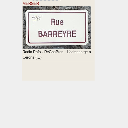
MERGER
Ràdio País · ReGasPros : L'adressatge a
Cerons (…)