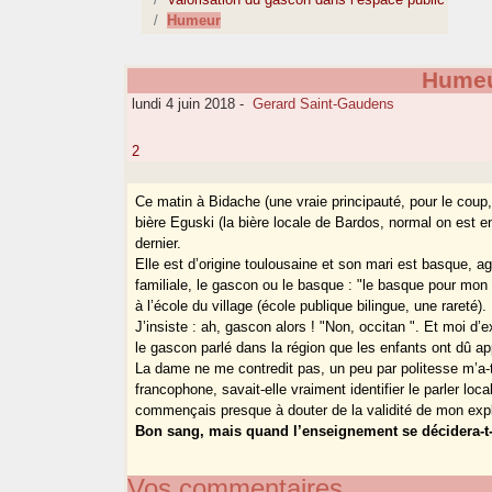
Humeur
Hume
lundi 4 juin 2018
-
Gerard Saint-Gaudens
2
Ce matin à Bidache (une vraie principauté, pour le co
bière Eguski (la bière locale de Bardos, normal on est 
dernier.
Elle est d’origine toulousaine et son mari est basque, ag
familiale, le gascon ou le basque : "le basque pour mon 
à l’école du village (école publique bilingue, une rareté).
J’insiste : ah, gascon alors ! "Non, occitan ". Et moi d’
le gascon parlé dans la région que les enfants ont dû ap
La dame ne me contredit pas, un peu par politesse m’a-
francophone, savait-elle vraiment identifier le parler loca
commençais presque à douter de la validité de mon expli
Bon sang, mais quand l’enseignement se décidera-t-
Vos commentaires