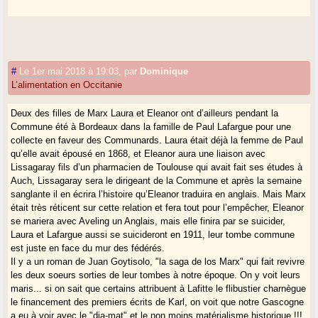
#
Le 1er mai 2018 à 19:03
,
par
Dominique
L’alimentation en Occitanie
Deux des filles de Marx Laura et Eleanor ont d’ailleurs pendant la
Commune été à Bordeaux dans la famille de Paul Lafargue pour une
collecte en faveur des Communards. Laura était déjà la femme de Paul
qu’elle avait épousé en 1868, et Eleanor aura une liaison avec
Lissagaray fils d’un pharmacien de Toulouse qui avait fait ses études à
Auch, Lissagaray sera le dirigeant de la Commune et après la semaine
sanglante il en écrira l’histoire qu’Eleanor traduira en anglais. Mais Marx
était très réticent sur cette relation et fera tout pour l’empêcher, Eleanor
se mariera avec Aveling un Anglais, mais elle finira par se suicider,
Laura et Lafargue aussi se suicideront en 1911, leur tombe commune
est juste en face du mur des fédérés.
Il y a un roman de Juan Goytisolo, "la saga de los Marx" qui fait revivre
les deux soeurs sorties de leur tombes à notre époque. On y voit leurs
maris... si on sait que certains attribuent à Lafitte le flibustier charnègue
le financement des premiers écrits de Karl, on voit que notre Gascogne
a eu à voir avec le "dia-mat" et le non moins matérialisme historique !!!