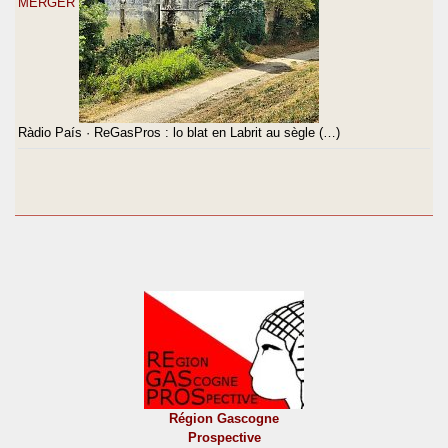
MERGER
Ràdio País · ReGasPros : lo blat en Labrit au sègle (…)
Région Gascogne
Prospective