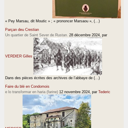
« Pey Marsau, dit Moutic » ; « prononcer Marsaou », (…)
Parçan deu Crestian
Un quartier de Saint Sever de Rustan.
28 décembre 2024
, par
VERDIER Gilles
Dans des pièces écrites des archives de l’abbaye de (…)
Faire du blé en Condomois
e lo transformar en haria (farine)
12 novembre 2024
, par
Tederic