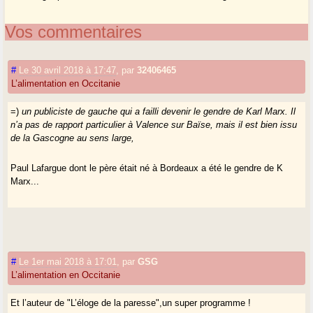
Vos commentaires
#
Le 30 avril 2018 à 17:47
,
par
32406465
L’alimentation en Occitanie
=)
un publiciste de gauche qui a failli devenir le gendre de Karl Marx. Il
n’a pas de rapport particulier à Valence sur Baïse, mais il est bien issu
de la Gascogne au sens large,
Paul Lafargue dont le père était né à Bordeaux a été le gendre de K
Marx...
#
Le 1er mai 2018 à 17:01
,
par
GSG
L’alimentation en Occitanie
Et l’auteur de "L’éloge de la paresse",un super programme !