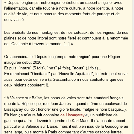
« Depuis longtemps, notre région entretient un rapport singulier avec
l’alimentation, car elle touche à notre culture, à notre identité, à notre
qualité de vie, et nous procure des moments forts de partage et de
convivialité.
Les produits de nos montagnes, de nos coteaux, de nos vignes, de nos
plaines et de notre littoral sont notre fierté et contribuent à la renommée
de l’Occitanie à travers le monde. [...] »
On appréciera le "Depuis longtemps, notre région" pour une Région
inaugurée début 2016.
Et puis, "
notre
" (5 fois), "
nos
" (4 fois), "
nous
" (1 fois)...
En remplaçant "Occitanie" par "Nouvelle-Aquitaine", le texte peut servir
aussi pour cette dernière (à Gasconha.com nous souhaitons que ces
deux régions coopèrent !).
* A Valence sur Baïse, les noms de voies sont très standard français
(rue de la République, rue Jean Jaurès... quand même un boulevard de
Lissagaray qui doit honorer une gloire locale, malgré le nom basque...).
Eh bien ça m’aura fait connaitre
ce Lissagaray
, un publiciste de
gauche qui a failli devenir le gendre de Karl Marx. Il n’a pas de rapport
particulier à Valence sur Baïse, mais il est bien issu de la Gascogne au
sens large, puis monté à Paris comme tant d’autres gascons lettrés.