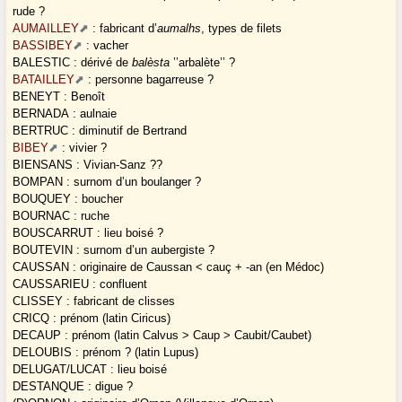
rude ?
AUMAILLEY
: fabricant d’
aumalhs
, types de filets
BASSIBEY
: vacher
BALESTIC : dérivé de
balèsta
’’arbalète’’ ?
BATAILLEY
: personne bagarreuse ?
BENEYT : Benoît
BERNADA : aulnaie
BERTRUC : diminutif de Bertrand
BIBEY
: vivier ?
BIENSANS : Vivian-Sanz ??
BOMPAN : surnom d’un boulanger ?
BOUQUEY : boucher
BOURNAC : ruche
BOUSCARRUT : lieu boisé ?
BOUTEVIN : surnom d’un aubergiste ?
CAUSSAN : originaire de Caussan < cauç + -an (en Médoc)
CAUSSARIEU : confluent
CLISSEY : fabricant de clisses
CRICQ : prénom (latin Ciricus)
DECAUP : prénom (latin Calvus > Caup > Caubit/Caubet)
DELOUBIS : prénom ? (latin Lupus)
DELUGAT/LUCAT : lieu boisé
DESTANQUE : digue ?