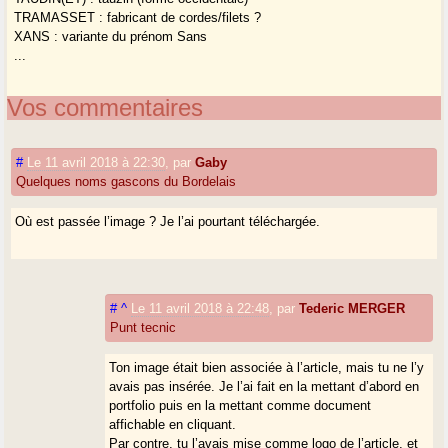
TRAMASSET : fabricant de cordes/filets ?
XANS : variante du prénom Sans
...
Vos commentaires
#
Le 11 avril 2018 à 22:30
,
par
Gaby
Quelques noms gascons du Bordelais
Où est passée l’image ? Je l’ai pourtant téléchargée.
#
^
Le 11 avril 2018 à 22:48
,
par
Tederic MERGER
Punt tecnic
Ton image était bien associée à l’article, mais tu ne l’y
avais pas insérée. Je l’ai fait en la mettant d’abord en
portfolio puis en la mettant comme document
affichable en cliquant.
Par contre, tu l’avais mise comme logo de l’article, et