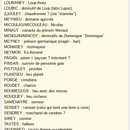
LOUBANEY : Loup-Aney
LOUBIC : diminutif de Loup (latin Lupus)
(L)OULEY : chaudronnier ? (
ola
’’marmite’’)
MEYNIEU : domaine agricole
MICOULAS/MICOULEAU : Nicolas
MINAUT : variante du prénom Menaut
MENGUIN/MINCOY : diminutifs de
Domengue
’’Dominique’’
MEYNEY : prénom germanique (
magin - hari
)
MONADEY : monnayeur
NEYMON : En Aimond
PAGAN : païen = paysan ? mécréant ?
PINSAN : surnom de personne gaie
PISTOULEY : pistolier
PLANTIEU : lieu planté
PORGE : cimetière
ROUDEY : charron
ROUMEGOUS : lieu avec des ronces
ROUQUEY : lieu rocheux
SAMENAYRE : semeur
SENSEY : censier (celui qui tient une terre à cens)
SENDREY : marchand de cendres ?
SIREY : cerisier
TASTES : halliers
TAUDIN(ET) : tauzin (forme occidentale)