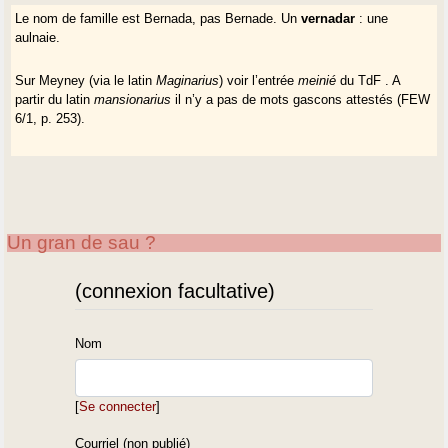
Le nom de famille est Bernada, pas Bernade. Un
vernadar
: une
aulnaie.
Sur Meyney (via le latin
Maginarius
) voir l’entrée
meinié
du TdF . A
partir du latin
mansionarius
il n’y a pas de mots gascons attestés (FEW
6/1, p. 253).
Un gran de sau ?
(connexion facultative)
Nom
[
Se connecter
]
Courriel (non publié)