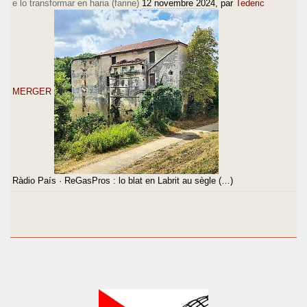
e lo transformar en haria (farine)
12 novembre 2024
, par
Tederic
MERGER
Ràdio País · ReGasPros : lo blat en Labrit au sègle (…)