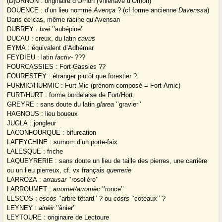
(D)ORNON : originaire d’Ornon (Villenave d’Ornon)
DOUENCE : d’un lieu nommé
Avença
? (cf forme ancienne
Davenssa
)
Dans ce cas, même racine qu’Avensan
DUBREY :
brei
’’aubépine’’
DUCAU : creux, du latin
cavus
EYMA : équivalent d’Adhémar
FEYDIEU : latin
factiv-
???
FOURCASSIES : Fort-Gassies ??
FOURESTEY : étranger plutôt que forestier ?
FURMIC/HURMIC : Furt-Mic (prénom composé = Fort-Amic)
FURT/HURT : forme bordelaise de Fort/Hort
GREYRE : sans doute du latin
glarea
’’gravier’’
HAGNOUS : lieu boueux
JUGLA : jongleur
LACONFOURQUE : bifurcation
LAFEYCHINE : surnom d’un porte-faix
LALESQUE : friche
LAQUEYRERIE : sans doute un lieu de taille des pierres, une carrière
ou un lieu pierreux, cf. vx français
querrerie
LARROZA :
arrausar
’’roselière’’
LARROUMET :
arromet/arromèc
’’ronce’’
LESCOS :
escòs
’’arbre têtard’’ ? ou
còsts
’’coteaux’’ ?
LEYNEY :
ainèir
’’ânier’’
LEYTOURE : originaire de Lectoure