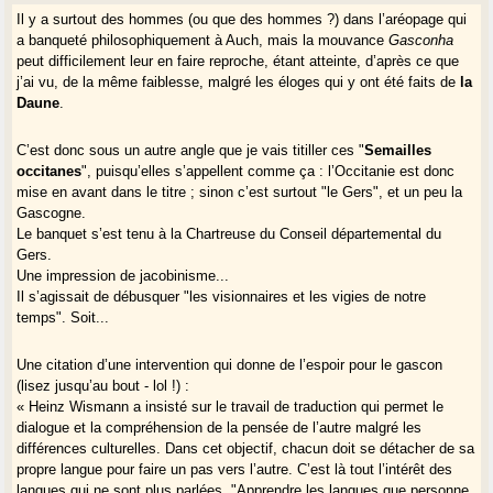
Il y a surtout des hommes (ou que des hommes ?) dans l’aréopage qui
a banqueté philosophiquement à Auch, mais la mouvance
Gasconha
peut difficilement leur en faire reproche, étant atteinte, d’après ce que
j’ai vu, de la même faiblesse, malgré les éloges qui y ont été faits de
la
Daune
.
C’est donc sous un autre angle que je vais titiller ces "
Semailles
occitanes
", puisqu’elles s’appellent comme ça : l’Occitanie est donc
mise en avant dans le titre ; sinon c’est surtout "le Gers", et un peu la
Gascogne.
Le banquet s’est tenu à la Chartreuse du Conseil départemental du
Gers.
Une impression de jacobinisme...
Il s’agissait de débusquer "les visionnaires et les vigies de notre
temps". Soit...
Une citation d’une intervention qui donne de l’espoir pour le gascon
(lisez jusqu’au bout - lol !) :
« Heinz Wismann a insisté sur le travail de traduction qui permet le
dialogue et la compréhension de la pensée de l’autre malgré les
différences culturelles. Dans cet objectif, chacun doit se détacher de sa
propre langue pour faire un pas vers l’autre. C’est là tout l’intérêt des
langues qui ne sont plus parlées. "Apprendre les langues que personne