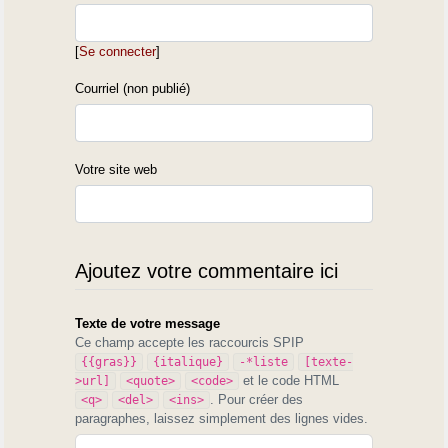
[
Se connecter
]
Courriel (non publié)
Votre site web
Ajoutez votre commentaire ici
Texte de votre message
Ce champ accepte les raccourcis SPIP
{{gras}}
{italique}
-*liste
[texte-
et le code HTML
>url]
<quote>
<code>
. Pour créer des
<q>
<del>
<ins>
paragraphes, laissez simplement des lignes vides.