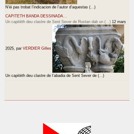
N’èi pas trobat l’indicacion de l’autor d’aquestas (…)
CAPITETH BANDA DESSINADA…
Un capitèth deu clastre de Sent Sever de Rustan dab un (…)
12 mars
2025
, par
VERDIER Gilles
Un capitèth deu clastre de l’abadia de Sent Sever de (…)