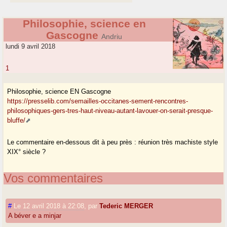
Philosophie, science en
Gascogne
Andriu
lundi 9 avril 2018
1
Philosophie, science EN Gascogne
https://presselib.com/semailles-occitanes-sement-rencontres-
philosophiques-gers-tres-haut-niveau-autant-lavouer-on-serait-presque-
bluffe/
Le commentaire en-dessous dit à peu près : réunion très machiste style
XIX° siècle ?
Vos commentaires
#
Le 12 avril 2018 à 22:08
,
par
Tederic MERGER
A béver e a minjar