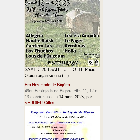
SAMEDI 20H SALLE JELIOTTE Radio
Oloron organise une (…)
Era Hestejada de Bigòrra.
46au Hestejada de Bigòrra eths 11, 12 e
13 d’abriu sus (…)
14 mars 2025
, par
VERDIER Gilles