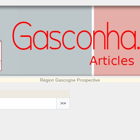
Région Gascogne Prospective
>>