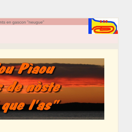
nts en gascon "neugue"