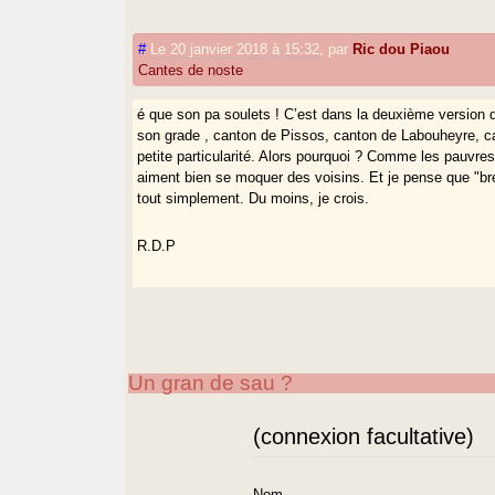
#
Le 20 janvier 2018 à 15:32
,
par
Ric dou Piaou
Cantes de noste
é que son pa soulets ! C’est dans la deuxième version 
son grade , canton de Pissos, canton de Labouheyre, c
petite particularité. Alors pourquoi ? Comme les pauvres 
aiment bien se moquer des voisins. Et je pense que "bre
tout simplement. Du moins, je crois.
R.D.P
Un gran de sau ?
(connexion facultative)
Nom