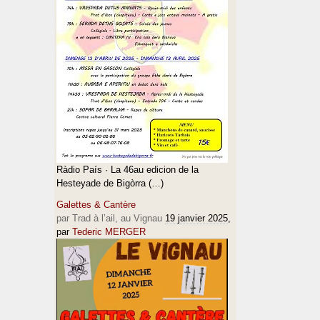
Ràdio País · La 46au edicion de la
Hesteyade de Bigòrra (…)
Galettes & Cantère
par Trad à l’ail, au Vignau
19 janvier 2025
,
par
Tederic MERGER