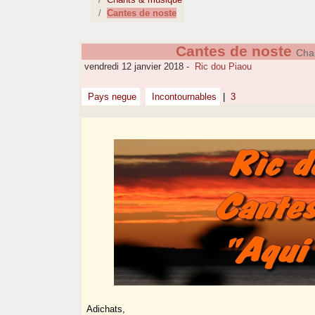
Cantes de noste
Cantes de noste
Cha
vendredi 12 janvier 2018
-
Ric dou Piaou
Pays negue
Incontournables
|
3
Adichats,