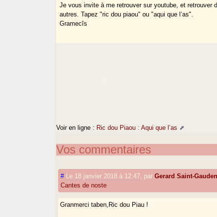
Je vous invite à me retrouver sur youtube, et retrouver 
autres. Tapez "ric dou piaou" ou "aqui que l’as".
Gramecîs
Voir en ligne :
Ric dou Piaou : Aqui que l’as
Vos commentaires
#
Le 18 janvier 2018 à 12:47
,
par
Gerard Saint-Gaude
Cantes de noste
Granmerci taben,Ric dou Piau !