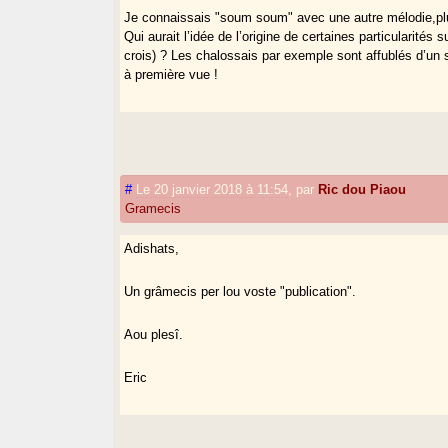
Je connaissais "soum soum" avec une autre mélodie,plus
Qui aurait l’idée de l’origine de certaines particularit
crois) ? Les chalossais par exemple sont affublés d’un 
à première vue !
#
Le 20 janvier 2018 à 11:54
,
par
Ric dou Piaou
Gramecis
Adishats,
Un grâmecis per lou voste "publication".
Aou plesî.
Eric