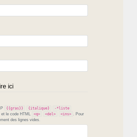
e ici
PIP
{{gras}}
{italique}
-*liste
et le code HTML
. Pour
<q>
<del>
<ins>
ement des lignes vides.