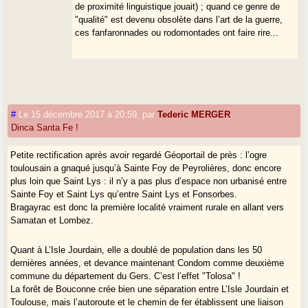
de proximité linguistique jouait) ; quand ce genre de
"qualité" est devenu obsolète dans l’art de la guerre,
ces fanfaronnades ou rodomontades ont faire rire...
#
Le 15 décembre 2017 à 20:59
,
par
Tederic MERGER
Dinca Santa Fe !
Petite rectification après avoir regardé Géoportail de près : l’ogre
toulousain a gnaqué jusqu’à Sainte Foy de Peyrolières, donc encore
plus loin que Saint Lys : il n’y a pas plus d’espace non urbanisé entre
Sainte Foy et Saint Lys qu’entre Saint Lys et Fonsorbes.
Bragayrac est donc la première localité vraiment rurale en allant vers
Samatan et Lombez.
Quant à L’Isle Jourdain, elle a doublé de population dans les 50
dernières années, et devance maintenant Condom comme deuxième
commune du département du Gers. C’est l’effet "Tolosa" !
La forêt de Bouconne crée bien une séparation entre L’Isle Jourdain et
Toulouse, mais l’autoroute et le chemin de fer établissent une liaison