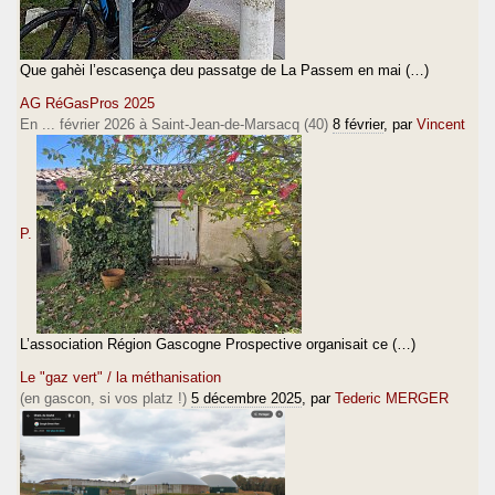
Que gahèi l’escasença deu passatge de La Passem en mai (…)
AG RéGasPros 2025
En ... février 2026 à Saint-Jean-de-Marsacq (40)
8 février
, par
Vincent
P.
L’association Région Gascogne Prospective organisait ce (…)
Le "gaz vert" / la méthanisation
(en gascon, si vos platz !)
5 décembre 2025
, par
Tederic MERGER