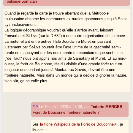
Toulouse-Samatan
Quand je regarde la carte je trouve aberrant que la Métropole
toulousaine absorbe les communes ex-rurales gasconnes jusqu’à Saint-
Lys inclusivement.
La logique géographique voudrait qu’elle s’arrête avant, laissant
Fonsorbe et St Lys (sur la D 632) à une autre organisation de l’espace.
La route reliant entre autres l’Isle Jourdain à Muret en passant
justement par St-Lys pourrait être l’axe ultime de la gasconité semi-
rurale en s’appuyant sur les deux centres secondaires que sont l’Isle
("de Haut" nous ont appris nos amis de Samatan) et Muret. Et au nord-
ouest, la forêt de Bouconne, résidu visible d’une grande forêt tout en
longueur descendant jusqu’à Montastruc Savès, devrait être une
frontière naturelle. Mais dans un monde qui a décidé d’ignorer la nature,
bien sûr, ça ne colle plus.
#
^
Le 10 juillet 2020 à 23:38
,
par
Tederic MERGER
Forêt de Bouconne frontière naturelle ?
Sur
la fiche Wikipédia de la Forêt de Bouconne
, je
lis ceci :