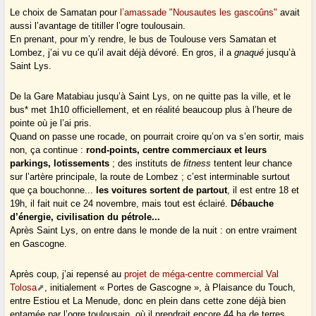
Le choix de Samatan pour
l’amassade "Nousautes les gascoûns"
avait
aussi l’avantage de titiller l’ogre toulousain.
En prenant, pour m’y rendre, le bus de Toulouse vers Samatan et
Lombez, j’ai vu ce qu’il avait déjà dévoré. En gros, il a
gnaqué
jusqu’à
Saint Lys.
De la Gare Matabiau jusqu’à Saint Lys, on ne quitte pas la ville, et le
bus* met 1h10 officiellement, et en réalité beaucoup plus à l’heure de
pointe où je l’ai pris.
Quand on passe une rocade, on pourrait croire qu’on va s’en sortir, mais
non, ça continue :
rond-points, centre commerciaux et leurs
parkings, lotissements
; des instituts de
fitness
tentent leur chance
sur l’artère principale, la route de Lombez ; c’est interminable surtout
que ça bouchonne...
les voitures sortent de partout
, il est entre 18 et
19h, il fait nuit ce 24 novembre, mais tout est éclairé.
Débauche
d’énergie, civilisation du pétrole...
Après Saint Lys, on entre dans le monde de la nuit : on entre vraiment
en Gascogne.
Après coup, j’ai repensé au
projet de méga-centre commercial Val
Tolosa
, initialement « Portes de Gascogne », à Plaisance du Touch,
entre Estiou et La Menude, donc en plein dans cette zone déjà bien
entamée par l’ogre toulousain, où il prendrait encore 44 ha de terres