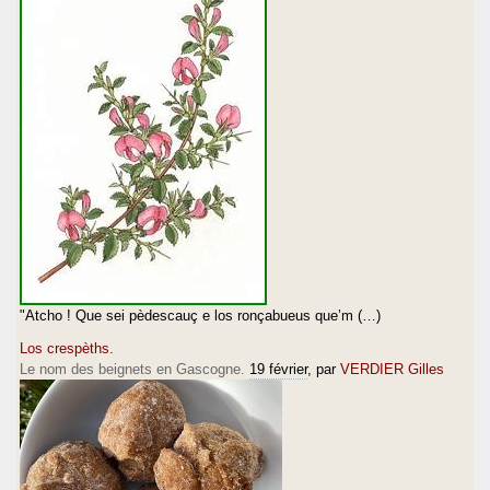
"Atcho ! Que sei pèdescauç e los ronçabueus que’m (…)
Los crespèths.
Le nom des beignets en Gascogne.
19 février
, par
VERDIER Gilles