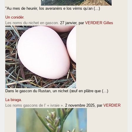
"Au mes de heurèr, los averanèrs e los vèrns qu’an (…)
Un conidèr.
Les noms du nichet en gascon.
27 janvier
, par
VERDIER Gilles
Dans le gascon du Rustan, un nichet (œuf en plâtre que (…)
La biraga.
Los noms gascons de l’ « ivraie ».
2 novembre 2025
, par
VERDIER