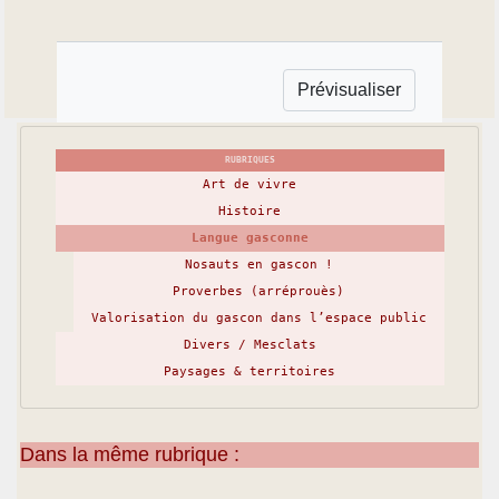
RUBRIQUES
Art de vivre
Histoire
Langue gasconne
Nosauts en gascon !
Proverbes (arréprouès)
Valorisation du gascon dans l’espace public
Divers / Mesclats
Paysages & territoires
Dans la même rubrique :