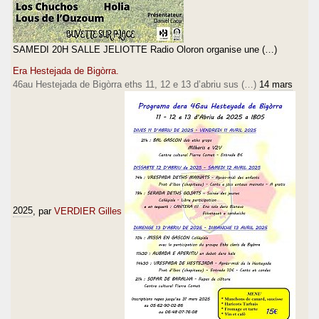
SAMEDI 20H SALLE JELIOTTE Radio Oloron organise une (…)
Era Hestejada de Bigòrra.
46au Hestejada de Bigòrra eths 11, 12 e 13 d’abriu sus (…)
14 mars
2025
, par
VERDIER Gilles