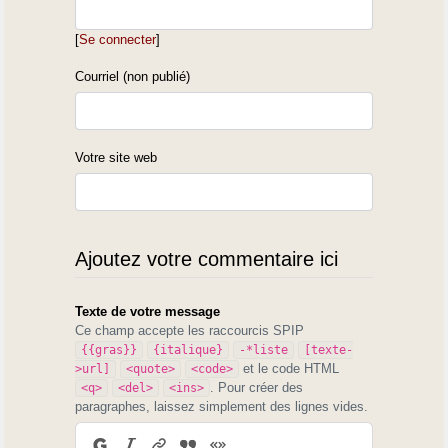
[
Se connecter
]
Courriel (non publié)
Votre site web
Ajoutez votre commentaire ici
Texte de votre message
Ce champ accepte les raccourcis SPIP
{{gras}}
{italique}
-*liste
[texte-
et le code HTML
>url]
<quote>
<code>
. Pour créer des
<q>
<del>
<ins>
paragraphes, laissez simplement des lignes vides.