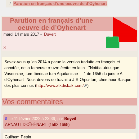
Parution en français d’une oeuvre de d’Oyhenart
Parution en français d’une
oeuvre de d’Oyhenart
mardi 14 mars 2017
-
Duvert
3
Savez-vous qu’en 2014 a parue la version traduite en français et
annotée, de la fameuse œuvre écrite en latin : "Notitia utriusque
Vasconiae, tum Ibericae tum Aquitanicae ... " de 1656 du juriste A
d’Oyhenart. Nous devons ce travail à J-B Orpustan, chercheur Basque
des plus connus (
http://www.ztkdiskak.com/
)
Vos commentaires
#
Le 11 février 2022 à 23:36
,
par
Boyvil
ARNAUT D’OÏHÉNART (1592-1668).
Guilhem Pepin