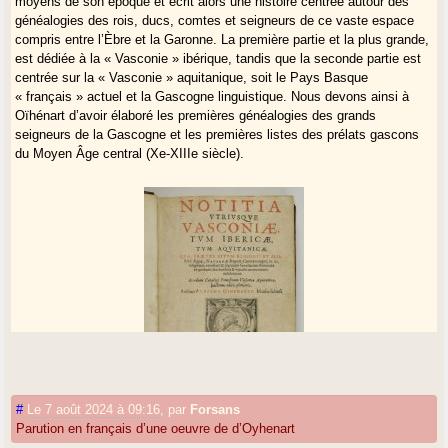
moyens de son époque et écrit alors une histoire centrée autour des
généalogies des rois, ducs, comtes et seigneurs de ce vaste espace
compris entre l’Èbre et la Garonne. La première partie et la plus grande,
est dédiée à la « Vasconie » ibérique, tandis que la seconde partie est
centrée sur la « Vasconie » aquitanique, soit le Pays Basque
« français » actuel et la Gascogne linguistique. Nous devons ainsi à
Oïhénart d’avoir élaboré les premières généalogies des grands
seigneurs de la Gascogne et les premières listes des prélats gascons
du Moyen Âge central (Xe-XIIIe siècle).
#
Le 7 août 2024 à 09:16
,
par
Forsans
Parution en français d’une oeuvre de d’Oyhenart