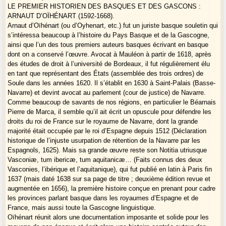
LE PREMIER HISTORIEN DES BASQUES ET DES GASCONS :
ARNAUT D’OÏHÉNART (1592-1668).
Arnaut d’Oïhénart (ou d’Oyhenart, etc.) fut un juriste basque souletin qui
s’intéressa beaucoup à l’histoire du Pays Basque et de la Gascogne,
ainsi que l’un des tous premiers auteurs basques écrivant en basque
dont on a conservé l’œuvre. Avocat à Mauléon à partir de 1618, après
des études de droit à l’université de Bordeaux, il fut régulièrement élu
en tant que représentant des États (assemblée des trois ordres) de
Soule dans les années 1620. Il s’établit en 1630 à Saint-Palais (Basse-
Navarre) et devint avocat au parlement (cour de justice) de Navarre.
Comme beaucoup de savants de nos régions, en particulier le Béarnais
Pierre de Marca, il semble qu’il ait écrit un opuscule pour défendre les
droits du roi de France sur le royaume de Navarre, dont la grande
majorité était occupée par le roi d’Espagne depuis 1512 (Déclaration
historique de l’injuste usurpation de rétention de la Navarre par les
Espagnols, 1625). Mais sa grande œuvre reste son Notitia utriusque
Vasconiæ, tum ibericæ, tum aquitanicæ… (Faits connus des deux
Vasconies, l’ibérique et l’aquitanique), qui fut publié en latin à Paris fin
1637 (mais daté 1638 sur sa page de titre ; deuxième édition revue et
augmentée en 1656), la première histoire conçue en prenant pour cadre
les provinces parlant basque dans les royaumes d’Espagne et de
France, mais aussi toute la Gascogne linguistique.
Oïhénart réunit alors une documentation imposante et solide pour les