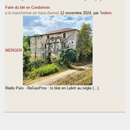
Faire du blé en Condomois
e lo transformar en haria (farine)
12 novembre 2024
, par
Tederic
MERGER
Ràdio País · ReGasPros : lo blat en Labrit au sègle (…)