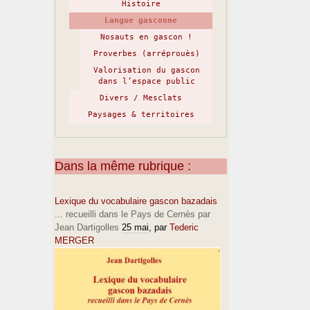
Histoire
Langue gasconne
Nosauts en gascon !
Proverbes (arréprouès)
Valorisation du gascon
dans l’espace public
Divers / Mesclats
Paysages & territoires
Dans la même rubrique :
Lexique du vocabulaire gascon bazadais
... recueilli dans le Pays de Cernès par
Jean Dartigolles
25 mai
, par
Tederic
MERGER