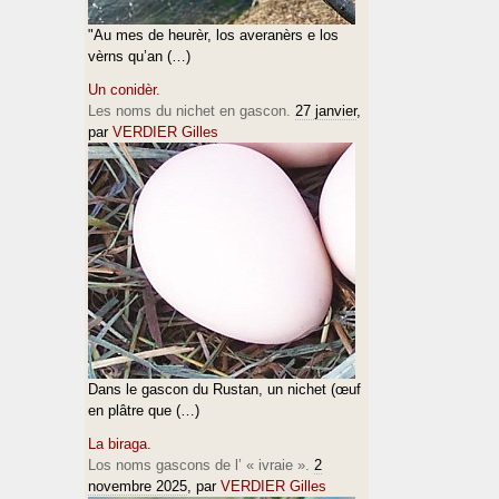
"Au mes de heurèr, los averanèrs e los
vèrns qu’an (…)
Un conidèr.
Les noms du nichet en gascon.
27 janvier
,
par
VERDIER Gilles
Dans le gascon du Rustan, un nichet (œuf
en plâtre que (…)
La biraga.
Los noms gascons de l’ « ivraie ».
2
novembre 2025
, par
VERDIER Gilles