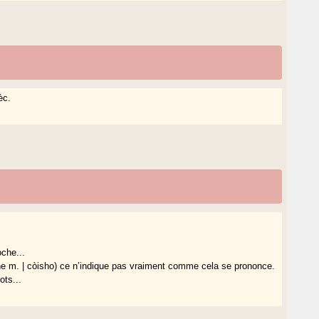
èc.
che...
he m. | còisho) ce n’indique pas vraiment comme cela se prononce.
ots...