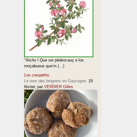
"Atcho ! Que sei pèdescauç e los
ronçabueus que’m (…)
Los crespèths.
Le nom des beignets en Gascogne.
19
février
, par
VERDIER Gilles