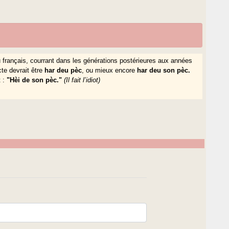
 français, courrant dans les générations postérieures aux années
cte devrait être
har deu pèc
, ou mieux encore
har deu son pèc.
t :
"Hèi de son pèc."
(Il fait l’idiot)