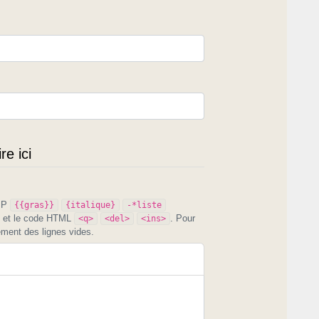
e ici
PIP
{{gras}}
{italique}
-*liste
et le code HTML
. Pour
<q>
<del>
<ins>
ement des lignes vides.