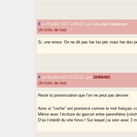
#
Le 8 juillet 2017 à 09:02
,
par
Lou Jan Chalosse
Un tchic de tout
Si, une erreur. On ne dit pas har lou pèc mais har dou p
#
Le 8 juillet 2017 à 13:21
,
par
32406465
Un tchic de tout
Reste la prononciation que l’on ne peut pas deviner.
Ainsi si "coche" est prononcé comme le mot français co
Même avec l’écriture du gascon entre parenthèse (còis
D’où l’intérêt du site forvo ! Sur lequel j’ai sévi avec 3 m