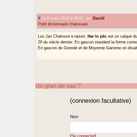
#
Le 6 mars 2018 à 20:07
,
par
Danièl
Petit dictionnaire chalossais
Lou Jan Chalosse a raison.
Har lo pèc
est un calque du
20 du siècle dernier. En gascon standard la forme corre
En gascon de Gironde et de Moyenne Garonne on disai
Un gran de sau ?
(connexion facultative)
Nom
[
Se connecter
]