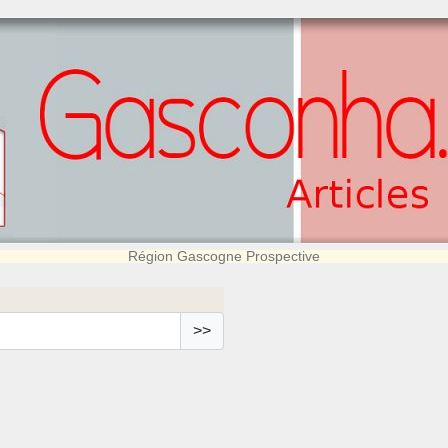
Région Gascogne Prospective
>>