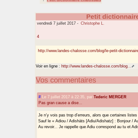
Petit dictionnai
vendredi 7 juillet 2017
-
Christophe L.
4
http://www.landes-chalosse.com/blog/le-petit-dictionnair
Voir en ligne :
http://www.landes-chalosse.com/blog...
Vos commentaires
#
Le 7 juillet 2017 à 22:35
,
par
Tederic MERGER
Pas gran cause a dise...
Je n’y vois pas trop d’erreurs, alors que certaines listes
Sauf le « Adiou / Adishàts [Adiu/Adishatz] : Bonjour / Au
Au revoir... Je rappelle que Adiu correspond au tu et Ad