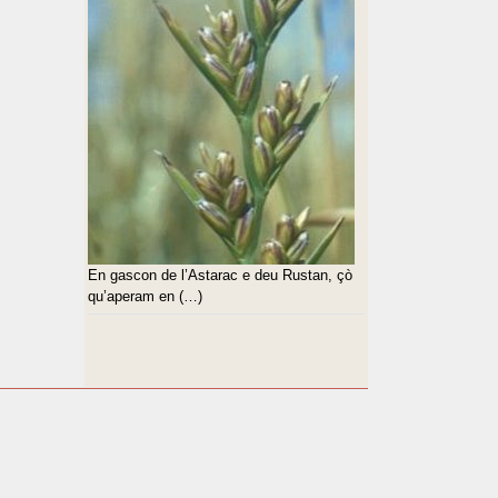
En gascon de l’Astarac e deu Rustan, çò
qu’aperam en (…)