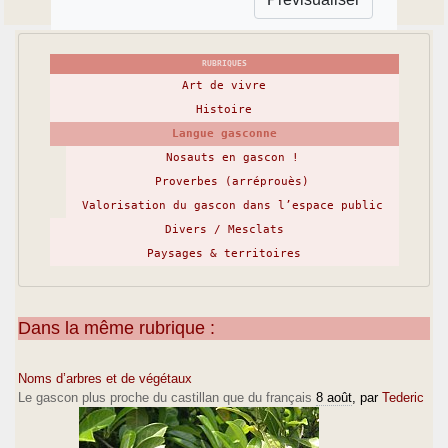
RUBRIQUES
Art de vivre
Histoire
Langue gasconne
Nosauts en gascon !
Proverbes (arréprouès)
Valorisation du gascon dans l’espace public
Divers / Mesclats
Paysages & territoires
Dans la même rubrique :
Noms d’arbres et de végétaux
Le gascon plus proche du castillan que du français
8 août
, par
Tederic