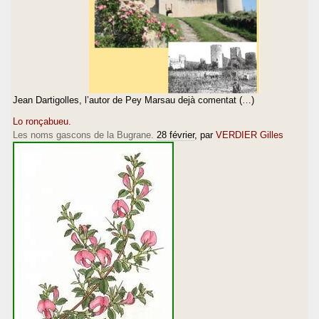
Jean Dartigolles, l’autor de Pey Marsau dejà comentat (…)
Lo ronçabueu.
Les noms gascons de la Bugrane.
28 février
, par
VERDIER Gilles