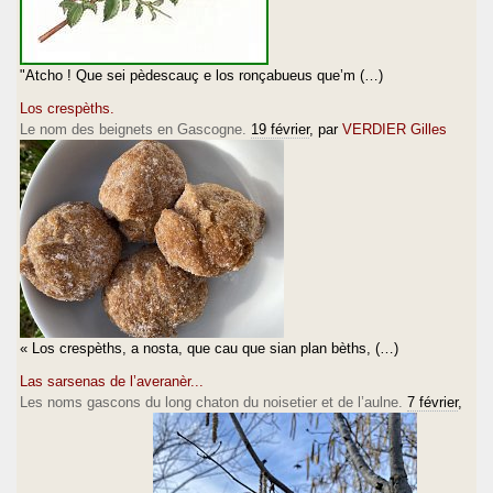
"Atcho ! Que sei pèdescauç e los ronçabueus que’m (…)
Los crespèths.
Le nom des beignets en Gascogne.
19 février
, par
VERDIER Gilles
« Los crespèths, a nosta, que cau que sian plan bèths, (…)
Las sarsenas de l’averanèr...
Les noms gascons du long chaton du noisetier et de l’aulne.
7 février
,