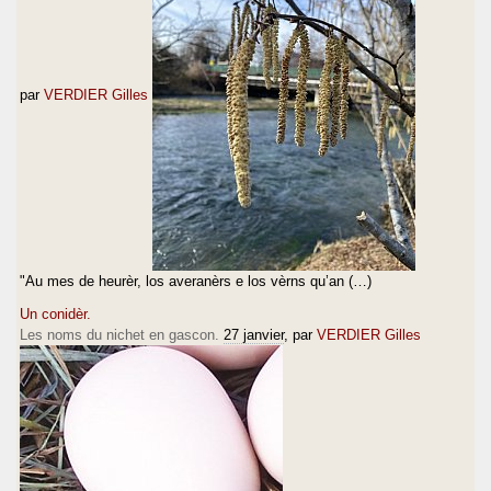
par
VERDIER Gilles
"Au mes de heurèr, los averanèrs e los vèrns qu’an (…)
Un conidèr.
Les noms du nichet en gascon.
27 janvier
, par
VERDIER Gilles