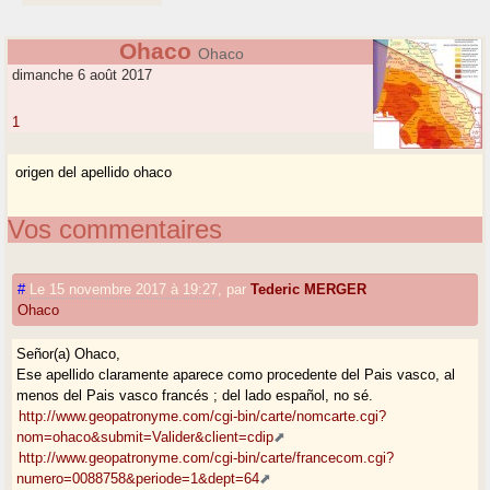
Ohaco
Ohaco
dimanche 6 août 2017
1
origen del apellido ohaco
Vos commentaires
#
Le 15 novembre 2017 à 19:27
,
par
Tederic MERGER
Ohaco
Señor(a) Ohaco,
Ese apellido claramente aparece como procedente del Pais vasco, al
menos del Pais vasco francés ; del lado español, no sé.
http://www.geopatronyme.com/cgi-bin/carte/nomcarte.cgi?
nom=ohaco&submit=Valider&client=cdip
http://www.geopatronyme.com/cgi-bin/carte/francecom.cgi?
numero=0088758&periode=1&dept=64