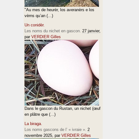
"Au mes de heurèr, los averanèrs e los
vèrns qu’an (…)
Un conidèr.
Les noms du nichet en gascon.
27 janvier
,
par
VERDIER Gilles
Dans le gascon du Rustan, un nichet (œuf
en plâtre que (…)
La biraga.
Los noms gascons de l’ « ivraie ».
2
novembre 2025
, par
VERDIER Gilles