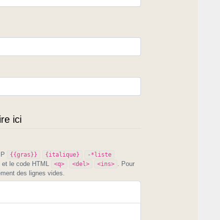
e ici
PIP
{{gras}}
{italique}
-*liste
et le code HTML
. Pour
<q>
<del>
<ins>
ement des lignes vides.