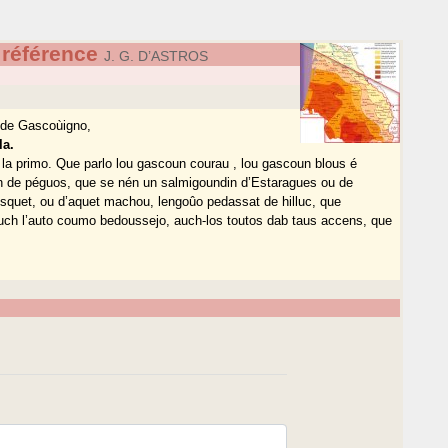
référence
J. G. D’ASTROS
 de Gascoùigno,
la.
, é la primo. Que parlo lou gascoun courau , lou gascoun blous é
un de péguos, que se nén un salmigoundin d’Estaragues ou de
quet, ou d’aquet machou, lengoûo pedassat de hilluc, que
uch l’auto coumo bedoussejo, auch-los toutos dab taus accens, que