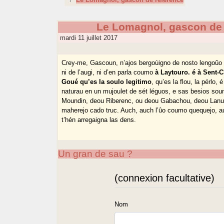
Le Lomagnol, gascon de 
mardi 11 juillet 2017
Crey-me, Gascoun, n’ajos bergoùigno de nosto lengoûo
ni de l’augi, ni d’en parla coumo
à Laytouro. é à Sent-C
Goué qu’es la soulo legitimo
, qu’es la flou, la pérlo
naturau en un mujoulet de sét léguos, e sas besios so
Moundin, deou Riberenc, ou deou Gabachou, deou Lanus
maherejo cado truc. Auch, auch l’ûo coumo quequejo, a
t’hén arregaigna las dens.
Un gran de sau ?
(connexion facultative)
Nom