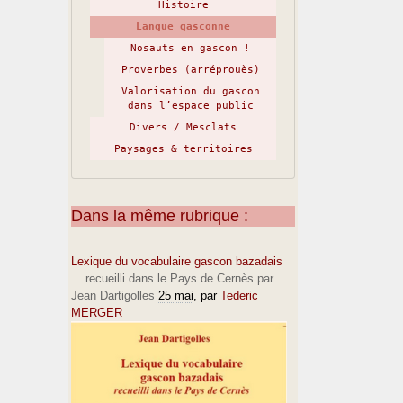
Histoire
Langue gasconne
Nosauts en gascon !
Proverbes (arréprouès)
Valorisation du gascon
dans l’espace public
Divers / Mesclats
Paysages & territoires
Dans la même rubrique :
Lexique du vocabulaire gascon bazadais
... recueilli dans le Pays de Cernès par
Jean Dartigolles
25 mai
, par
Tederic
MERGER