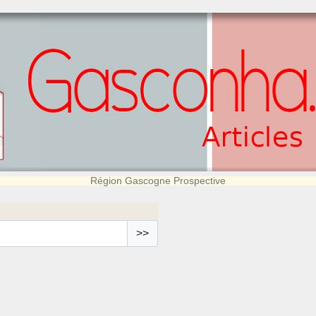
Région Gascogne Prospective
>>