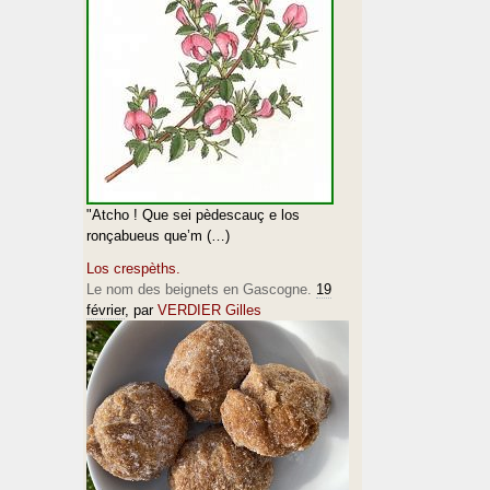
"Atcho ! Que sei pèdescauç e los
ronçabueus que’m (…)
Los crespèths.
Le nom des beignets en Gascogne.
19
février
, par
VERDIER Gilles