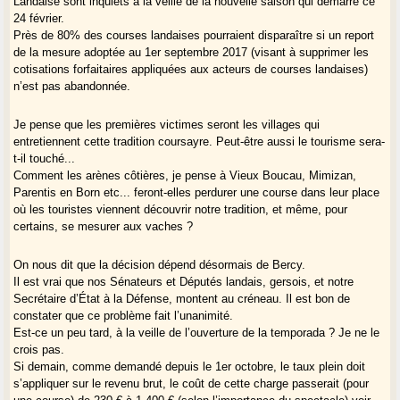
Landaise sont inquiets à la veille de la nouvelle saison qui démarre ce
24 février.
Près de 80% des courses landaises pourraient disparaître si un report
de la mesure adoptée au 1er septembre 2017 (visant à supprimer les
cotisations forfaitaires appliquées aux acteurs de courses landaises)
n’est pas abandonnée.
Je pense que les premières victimes seront les villages qui
entretiennent cette tradition coursayre. Peut-être aussi le tourisme sera-
t-il touché...
Comment les arènes côtières, je pense à Vieux Boucau, Mimizan,
Parentis en Born etc... feront-elles perdurer une course dans leur place
où les touristes viennent découvrir notre tradition, et même, pour
certains, se mesurer aux vaches ?
On nous dit que la décision dépend désormais de Bercy.
Il est vrai que nos Sénateurs et Députés landais, gersois, et notre
Secrétaire d’État à la Défense, montent au créneau. Il est bon de
constater que ce problème fait l’unanimité.
Est-ce un peu tard, à la veille de l’ouverture de la temporada ? Je ne le
crois pas.
Si demain, comme demandé depuis le 1er octobre, le taux plein doit
s’appliquer sur le revenu brut, le coût de cette charge passerait (pour