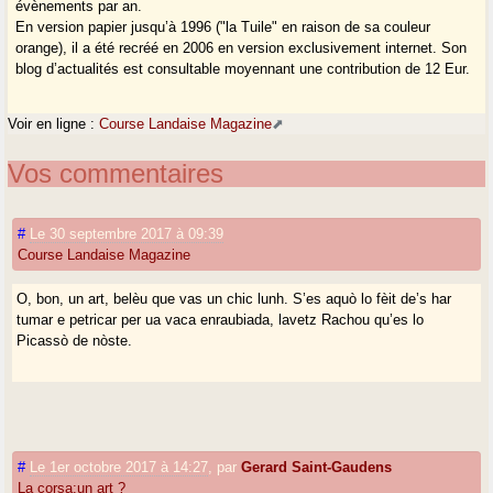
évènements par an.
En version papier jusqu’à 1996 ("la Tuile" en raison de sa couleur
orange), il a été recréé en 2006 en version exclusivement internet. Son
blog d’actualités est consultable moyennant une contribution de 12 Eur.
Voir en ligne :
Course Landaise Magazine
Vos commentaires
#
Le 30 septembre 2017 à 09:39
Course Landaise Magazine
O, bon, un art, belèu que vas un chic lunh. S’es aquò lo fèit de’s har
tumar e petricar per ua vaca enraubiada, lavetz Rachou qu’es lo
Picassò de nòste.
#
Le 1er octobre 2017 à 14:27
,
par
Gerard Saint-Gaudens
La corsa:un art ?