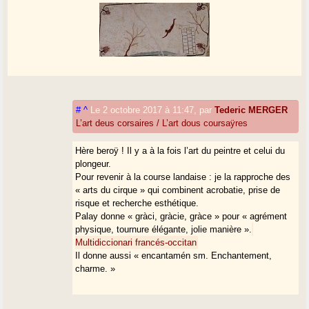
#
^
Le 2 octobre 2017 à 11:47
,
par
Tederic MERGER
L’art deus corsaires / L’art dous coursaÿres
Hère beroÿ ! Il y a à la fois l’art du peintre et celui du
plongeur.
Pour revenir à la course landaise : je la rapproche des
« arts du cirque » qui combinent acrobatie, prise de
risque et recherche esthétique.
Palay donne « gràci, gràcie, gràce » pour « agrément
physique, tournure élégante, jolie manière ».
Multidiccionari francés-occitan
Il donne aussi « encantamén sm. Enchantement,
charme. »