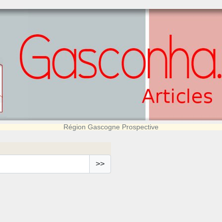
Région Gascogne Prospective
>>