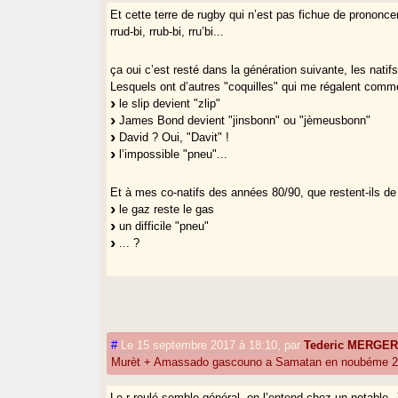
Et cette terre de rugby qui n’est pas fichue de prononcer
rrud-bi, rrub-bi, rru’bi...
ça oui c’est resté dans la génération suivante, les nati
Lesquels ont d’autres "coquilles" qui me régalent comm
le slip devient "zlip"
James Bond devient "jinsbonn" ou "jèmeusbonn"
David ? Oui, "Davit" !
l’impossible "pneu"...
Et à mes co-natifs des années 80/90, que restent-ils de
le gaz reste le gas
un difficile "pneu"
... ?
#
Le 15 septembre 2017 à 18:10
,
par
Tederic MERGE
Murèt + Amassado gascouno a Samatan en noubéme 2
Le r roulé semble général, on l’entend chez un notable. J