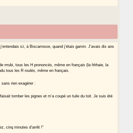
e
entendais ici, à Biscarrosse, quand j’étais gamin. J’avais dix ans
p de rrrubi, tous les H prononcés, même en français (la hhhaie, la
ntendu tous les R roulés, même en français.
, sans rien exagérer :
faisait tomber les pignes et m’a coupé un tuile du toit. Je suis été
z, cinq minutes d’arrêt !"