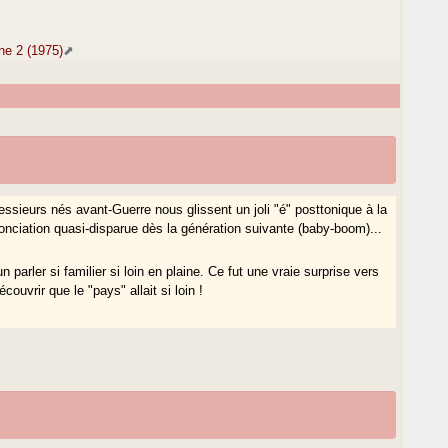
ne 2 (1975)
essieurs nés avant-Guerre nous glissent un joli "é" posttonique à la
nciation quasi-disparue dès la génération suivante (baby-boom)...
 parler si familier si loin en plaine. Ce fut une vraie surprise vers
uvrir que le "pays" allait si loin !