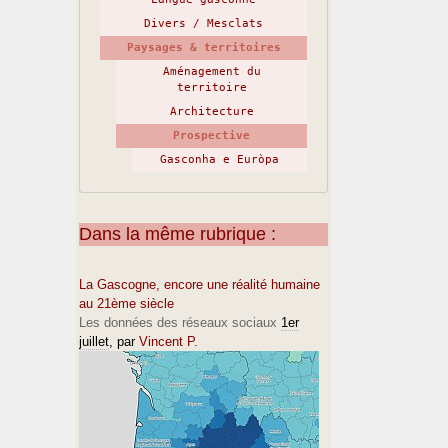
Divers / Mesclats
Paysages & territoires
Aménagement du
territoire
Architecture
Prospective
Gasconha e Euròpa
Dans la même rubrique :
La Gascogne, encore une réalité humaine
au 21ème siècle
Les données des réseaux sociaux
1er
juillet
, par
Vincent P.