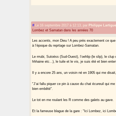
#
Le 16 septembre 2017 à 12:13
,
par
Philippe Lartigu
Lombez et Samatan dans les années 70
Les accents, mon Dieu ! A peu près exactement ce que j’
à l’époque du reprtage sur Lombez-Samatan.
Le rrrubi, Sutoèss (Sud-Ouest), l’oehlip (le slip), le clu
hhhaine etc...), le tuile et le vis, je suis été et bien e
Il y a encore 25 ans, un voisin né en 1905 qui me disait
"J’ai fallu piquer ce pin à cause du chat écureuil qui me 
bien embêté".
Le tot en me roulant les R comme des galets au gave.
Et la fameuse blague de la gare : "Ici Lombez, ici Lombe