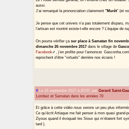
aussi.
J’ai remarqué la prononciation clairement
"Murèt
" (et n
Je pense que cet univers n’a pas totalement disparu, m
l’artisan est montré existe-t-elle encore ? L’équipe de rug
On pourra vérifier ça
sur place à Samatan fin novembr
dimanche 26 novembre 2017
dans le sillage de
Gasco
Facebook
, j’en profite pour l’annoncer. Gasconha.co
reprochent d’être "virtuels" derrière nos écrans !
#
Le 15 septembre 2017 à 20:07
,
par
Gerard Saint-Ga
Lombez et Samatan dans les années 70
Et grâce à cette vidéo nous serons un peu plus informés
Ce qu’écrit Artiaque me fait penser à mon quasi grand-pè
Ziyous quand il évoquait les Sioux qui m’étaient fort 
tard ).