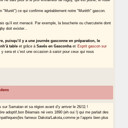
on "Murét") ce qui confirme agréablement notre "Murèth" gascon.
ais qu’il est menacé. Par exemple, la boucherie ou charcuterie dont
by doit exister...
e, puisqu’il y a une journée gasconne en préparation, le
nh’à table
et grâce à
Savés en Gasconha
et
Esprit gascon sur
m y sera et c’est une occasion à saisir pour ceux qui nous
udens
 sur Samatan et sa région avant d’y arriver le 26/11 !
re adoptif,bon Béarnais né vers 1890 (eh oui !) qui me parlait des
sympathiques(les fameux Dakota/Lakota,comme je l’appris bien plus