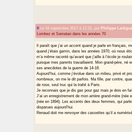
#
Le 16 septembre 2017 à 12:31
,
par
Philippe Lartigu
Lombez et Samatan dans les années 70
Il paraît que j’ai un accent quand je parle en français, 
quand j’étais gamin, dans les années 1970, où nous éti
m’a même raconté qu’avant que j’aille à l’école je roul
puisque mes parents travaillaient. Mon grand-père, né e
ses anecdotes de la guerre de 14-18.
Aujourd’hui, comme j’évolue dans un milieu, privé et p
nombreux, on me le dit parfois. Ma fille, par contre, qua
de rose, seul truc qui la trahit à Paris.
Je reconnais que je dis
gas
pour gaz mais je dois en fa
J’ai un enregistrement de mon arrière grand-mère (née e
(née en 1894). Les accents des deux femmes, qui parle
disparues aujourd’hui.
Renaud doit me renvoyer des cassettes qu’il a numérisées