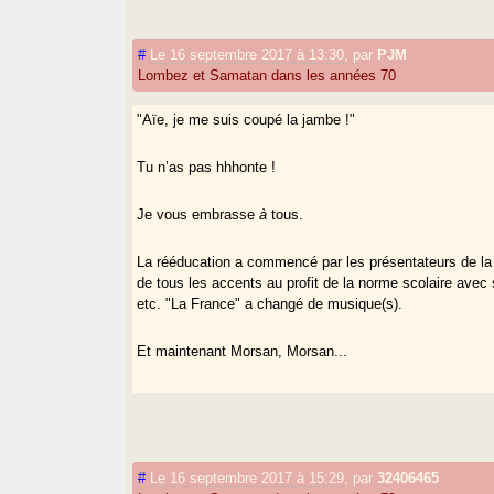
#
Le 16 septembre 2017 à 13:30
,
par
PJM
Lombez et Samatan dans les années 70
"Aïe, je me suis coupé la jambe !"
Tu n’as pas hhhonte !
Je vous embrasse
à
tous.
La rééducation a commencé par les présentateurs de la t
de tous les accents au profit de la norme scolaire avec
etc. "La France" a changé de musique(s).
Et maintenant Morsan, Morsan...
#
Le 16 septembre 2017 à 15:29
,
par
32406465