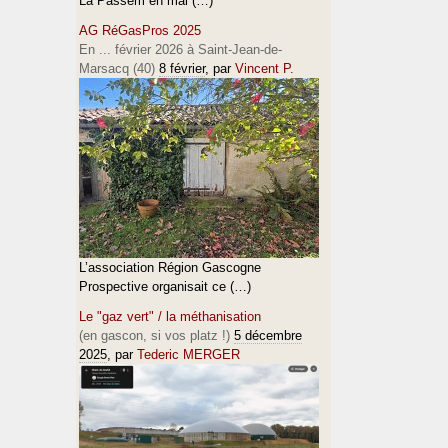
La Passem en mai (…)
AG RéGasPros 2025
En ... février 2026 à Saint-Jean-de-
Marsacq (40)
8 février
, par
Vincent P.
L’association Région Gascogne
Prospective organisait ce (…)
Le "gaz vert" / la méthanisation
(en gascon, si vos platz !)
5 décembre
2025
, par
Tederic MERGER