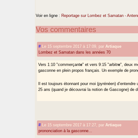
Voir en ligne :
Reportage sur Lombez et Samatan - Anten
Vos commentaires
#
Le 15 septembre 2017 à 17:09
,
par
Artiaque
Lombez et Samatan dans les années 70
Vers 1:10 "commerçant
e
" et vers 9:15 "arbitr
e
", deux m
gasconne en plein propos français. Un exemple de prono
Il est toujours étonnant pour moi (pyrénéen) d’entendre un
25 ans (quand je découvrai la notion de Gascogne) de déco
#
Le 15 septembre 2017 à 17:27
,
par
Artiaque
prononciation à la gasconne...