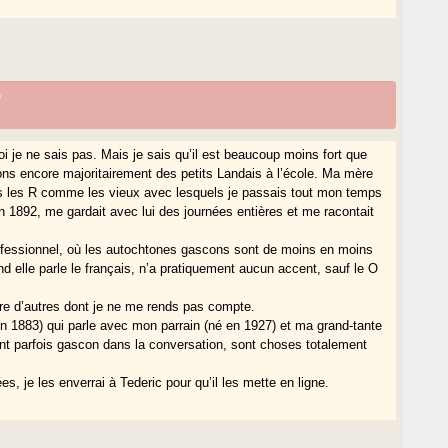
e
moi je ne sais pas. Mais je sais qu’il est beaucoup moins fort que
ons encore majoritairement des petits Landais à l’école. Ma mère
ais les R comme les vieux avec lesquels je passais tout mon temps
n 1892, me gardait avec lui des journées entières et me racontait
rofessionnel, où les autochtones gascons sont de moins en moins
nd elle parle le français, n’a pratiquement aucun accent, sauf le O
ire d’autres dont je ne me rends pas compte.
n 1883) qui parle avec mon parrain (né en 1927) et ma grand-tante
nt parfois gascon dans la conversation, sont choses totalement
, je les enverrai à Tederic pour qu’il les mette en ligne.