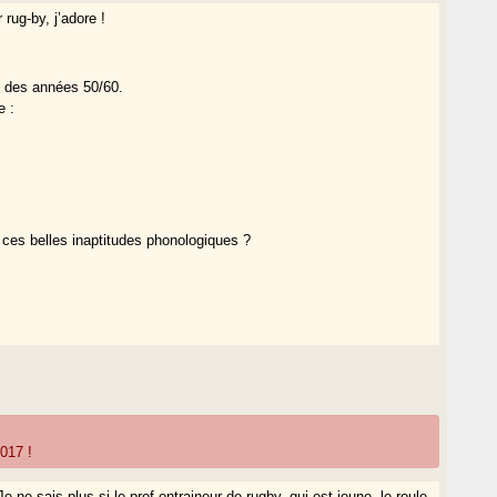
 rug-by, j’adore !
fs des années 50/60.
e :
 ces belles inaptitudes phonologiques ?
R
017 !
e ne sais plus si le prof entraineur de rugby, qui est jeune, le roule