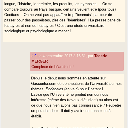
langue, l’histoire, le territoire, les produits, les symboles ... On se
compare toujours au Pays basque, certains veulent être (pour tous)
Occitans... On ne veut pas apparaître trop "béarnais" par peur de
passer pour des passéistes, pire des "béarnistes" ! La presse parle de
festayres et non de hestayres ! C’est une étude universitaire
sociologique et psychologique à mener !
#
^
Le 4 septembre 2017 à 16:31
,
par
Tederic
MERGER
Complexe de béarnitude !
Depuis le début nous sommes en attente sur
Gasconha.com de contributions de l’Université sur nos
thèmes.
Endebales
(en vain) pour l’instant !
Est-ce que l’Université ne produit rien qui nous
intéresse (même des travaux d’étudiant) ou alors est-
ce que nous n’en avons pas connaissance ? Peut-être
un peu des deux. Il doit y avoir une connexion à
établir.