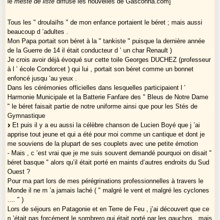
le
mèste de liste
diffuse les nouvelles de Gasconha.com]
Tous les " droulaïhs " de mon enfance portaient le béret ; mais aussi
beaucoup d ’adultes .
Mon Papa portait son béret à la " tankiste " puisque la dernière année
de la Guerre de 14 il était conducteur d ’ un char Renault )
Je crois avoir déjà évoqué sur cette toile Georges DUCHEZ (professeur
à l ’ école Condorcet ) qui lui , portait son béret comme un bonnet
enfoncé jusqu ’au yeux .
Dans les cérémonies officielles dans lesquelles participaient l ’
Harmonie Municipale et la Batterie Fanfare des " Bleus de Notre Dame
" le béret faisait partie de notre uniforme ainsi que pour les Stés de
Gymnastique
Et puis il y a eu aussi la célèbre chanson de Lucien Boyé que j ’ai
apprise tout jeune et qui a été pour moi comme un cantique et dont je
me souviens de la plupart de ses couplets avec une petite émotion
- Mais , c ’est vrai que je me suis souvent demandé pourquoi on disait "
béret basque " alors qu’il était porté en maints d’autres endroits du Sud
Ouest ?
Pour ma part lors de mes pérégrinations professionnelles à travers le
Monde il ne m ’a jamais laché ( " malgré le vent et malgré les cyclones
.... " )
Lors de séjours en Patagonie et en Terre de Feu , j’ai découvert que ce
n ’était pas forcément le sombrero qui était porté par les gauchos , mais