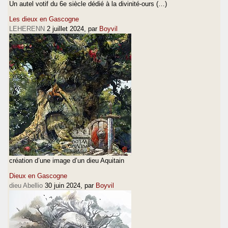
Un autel votif du 6e siècle dédié à la divinité-ours (…)
Les dieux en Gascogne
LEHERENN
2 juillet 2024
, par
Boyvil
création d’une image d’un dieu Aquitain
Dieux en Gascogne
dieu Abellio
30 juin 2024
, par
Boyvil