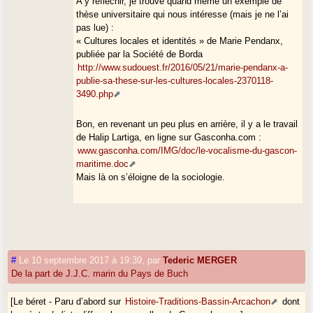
A y réfléchir, je trouve quand même un exemple de
thèse universitaire qui nous intéresse (mais je ne l’ai
pas lue) :
« Cultures locales et identités » de Marie Pendanx,
publiée par la Société de Borda
http://www.sudouest.fr/2016/05/21/marie-pendanx-a-
publie-sa-these-sur-les-cultures-locales-2370118-
3490.php
Bon, en revenant un peu plus en arrière, il y a le travail
de Halip Lartiga, en ligne sur Gasconha.com :
www.gasconha.com/IMG/doc/le-vocalisme-du-gascon-
maritime.doc
Mais là on s’éloigne de la sociologie.
#
Le 10 septembre 2017 à 19:39
,
par
Tederic MERGER
De la part de J.J.C. marin du Pays de Buch
[Le béret - Paru d’abord sur
Histoire-Traditions-Bassin-Arcachon
dont