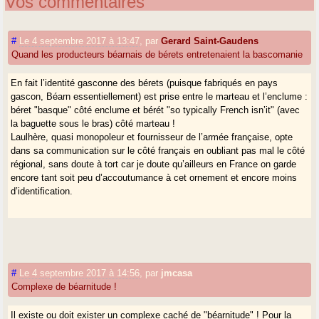
Vos commentaires
#
Le 4 septembre 2017 à 13:47
,
par
Gerard Saint-Gaudens
Quand les producteurs béarnais de bérets entretenaient la bascomanie
En fait l’identité gasconne des bérets (puisque fabriqués en pays
gascon, Béarn essentiellement) est prise entre le marteau et l’enclume :
béret "basque" côté enclume et bérét "so typically French isn’it" (avec
la baguette sous le bras) côté marteau !
Laulhère, quasi monopoleur et fournisseur de l’armée française, opte
dans sa communication sur le côté français en oubliant pas mal le côté
régional, sans doute à tort car je doute qu’ailleurs en France on garde
encore tant soit peu d’accoutumance à cet ornement et encore moins
d’identification.
#
Le 4 septembre 2017 à 14:56
,
par
jmcasa
Complexe de béarnitude !
Il existe ou doit exister un complexe caché de "béarnitude" ! Pour la