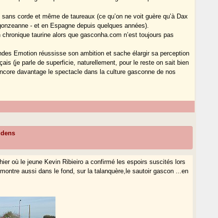
es sans corde et même de taureaux (ce qu’on ne voit guère qu’à Dax
rgonzeanne - et en Espagne depuis quelques années).
en chronique taurine alors que gasconha.com n’est toujours pas
des Emotion réussisse son ambition et sache élargir sa perception
is (je parle de superficie, naturellement, pour le reste on sait bien
re encore davantage le spectacle dans la culture gasconne de nos
udens
ier où le jeune Kevin Ribieiro a confirmé les espoirs suscités lors
ontre aussi dans le fond, sur la talanquère,le sautoir gascon ...en