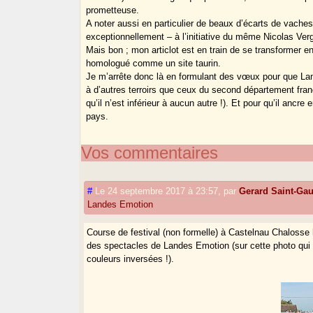
prometteuse.
A noter aussi en particulier de beaux d’écarts de vach
exceptionnellement – à l’initiative du même Nicolas Ve
Mais bon ; mon articlot est en train de se transformer 
homologué comme un site taurin.
Je m’arrête donc là en formulant des vœux pour que Lan
à d’autres terroirs que ceux du second département frança
qu’il n’est inférieur à aucun autre !). Et pour qu’il anc
pays.
Vos commentaires
#
Le 24 septembre 2017 à 23:57
,
par
Gerard Saint-Ga
Landes Emotion
Course de festival (non formelle) à Castelnau Chalosse h
des spectacles de Landes Emotion (sur cette photo qui m
couleurs inversées !).