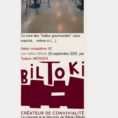
Ce sont des "halles gourmandes" sans
marché... même si (…)
Hales minjadéres #2
Les halles Biltoki
18 septembre 2025
, par
Tederic MERGER
Le concept et le discours de Biltoki Biltoki