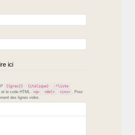
e ici
PIP
{{gras}}
{italique}
-*liste
et le code HTML
. Pour
<q>
<del>
<ins>
ement des lignes vides.