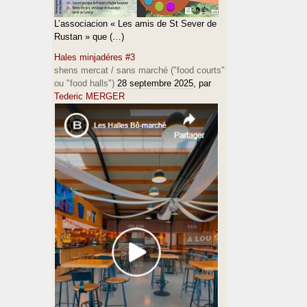
L’associacion « Les amis de St Sever de
Rustan » que (…)
Hales minjadéres #3
shens mercat / sans marché ("food courts"
ou "food halls")
28 septembre 2025
, par
Tederic MERGER