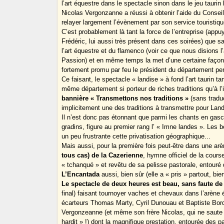
l’art équestre dans le spectacle sinon dans le jeu taur
Nicolas Vergonzanne a réussi à obtenir l’aide du Conseil
relayer largement l’évènement par son service touristiqu
C’est probablement là tant la force de l’entreprise (appu
Frédéric, lui aussi très présent dans ces soirées) que sa
l’art équestre et du flamenco (voir ce que nous dision
Passion) et en même temps la met d’une certaine faço
fortement promu par feu le président du département p
Ce faisant, le spectacle « landise » à fond l’art taurin ta
même département si porteur de riches traditions qu’à l
bannière « Transmettons nos traditions »
(sans tradu
implicitement une des traditions à transmettre pour Lan
Il n’est donc pas étonnant que parmi les chants en gasc
gradins, figure au premier rang l’ « Imne landes ». Les 
un peu frustrante cette privatisation géographique...
Mais aussi, pour la première fois peut-être dans une ar
tous cas) de la Cazerienne
, hymne officiel de la cour
« tchanqué » et revêtu de sa pelisse pastorale, entour
L’Encantada
aussi, bien sûr (elle a « pris » partout, b
Le spectacle de deux heures est beau, sans faute de
final) faisant tournoyer vaches et chevaux dans l’arène é
écarteurs Thomas Marty, Cyril Dunouau et Baptiste Bord
Vergonzeanne (et même son frère Nicolas, qui ne saute 
hardit » !) dont la magnifique prestation, entourée des p