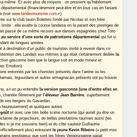
in lui-même. Et avec plus de moyens : on pressent qu’habilement
 départemental (financièrement peut-être et en tous cas en faisant
e (voir
www.landestourisme.com
).
yée sur le club taurin Boletero fondé par Nicolas et son frère
 limite : elle exalte la course landaise en la parant des prestiges de
s l’an passé de ce même recours aux danses espagnoles chez Toro
n
au service d’une sorte de patriotisme départemental
qui fut si
endant de longues années.
nt à destination d’un public de touristes invité à revenir dans ce
’intention des Landais eux-mêmes à qui était certainement dédiée
la
ction gasconne bien que la langue soit en mode mineur et
des Emotion).
ons entonnés par les choristes présents dans l’arène ou les
béarnais, bigourdans et autres armagnacais présents ont pu trouver
ène, a-t-on pu entendre
la version gasconne (une d’entre elles en
se, chantée fièrement par
l’éleveur Jean Barrère
, superbement
é de ses bergers du Gavardan.
ien heureusement) et quelques autres.
 goût
et avec une très belle scène nocturne (qui aurait pu être un
clairée de projecteurs, de belles prestations taurines aussi (les
es si je me souviens bien) et du côté sauteur Guillaume
officiellement plus) entourant
le jeune Kevin Ribeiro
(« petit mes
arrains prestigieux que sont les frères Vergonzeanne parait