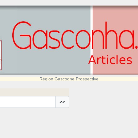
Région Gascogne Prospective
>>