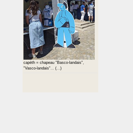
capèth = chapeau "Basco-landais",
"Vasco-landais"... (…)